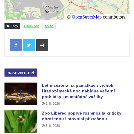
Socha svatého Jana Nepomuckého u
kostela svaté Rodiny v Českých
Budějovicích
Tagy
Chomutov
socha
Socha S tebou v parku na Senovážném
Tisknout
náměstí v Českých Budějovicích
Socha Tornádo v parku na Senovážném
náměstí v Českých Budějovicích
Sousoší Humanoidi na Lannově třídě v
naseveru.net
Českých Budějovicích
Pomník Vojtěcha Adalberta Lanny v parku
Letní sezona na památkách vrcholí.
Na Sadech v Českých Budějovicích
Hradozámecká noc nabídne večerní
prohlídky i mimořádné zážitky
Pomník Přemysla Otakara II. v parku Na
5. 8. 2026
Sadech v Českých Budějovicích
Zoo Liberec poprvé rozmnožila kriticky
Socha Mateřství v parku Na Sadech v
ohroženou listovnici přízračnou
Českých Budějovicích
5. 8. 2026
Památník Otokara Mokrého v parku Na