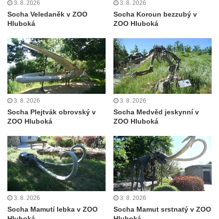
3. 8. 2026
3. 8. 2026
Busta Jana Amose Komenského na domě
Socha Veledaněk v ZOO
Socha Koroun bezzubý v
čp. 37 v Račicích
Hluboká
ZOO Hluboká
Socha ležícího koně v Sadech
Československé armády v Teplicích
Socha Medvídě v Tierpark Chemnitz
Sochy Ležící žena v Tierpark Chemnitz
Sochy Ptáci v Tierpark Chemnitz
3. 8. 2026
3. 8. 2026
Socha Skupina jeřábů v Tierpark Chemnitz
Socha Plejtvák obrovský v
Socha Medvěd jeskynní v
ZOO Hluboká
ZOO Hluboká
Socha Panter v ZOO Leipzig
Socha Dívka s mušlí v ZOO Leipzig
Socha Tygr v ZOO Leipzig
Socha Atlet v ZOO Leipzig
Socha Marabu v ZOO Leipzig
3. 8. 2026
3. 8. 2026
Busta Karla Maxe Schneidera v ZOO
Socha Mamutí lebka v ZOO
Socha Mamut srstnatý v ZOO
Leipzig
Hluboká
Hluboká