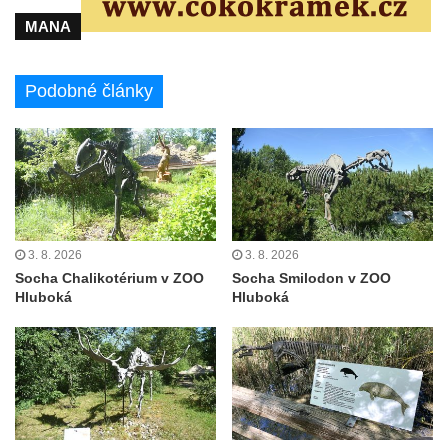
Liberci
MANA
Pamětní deska Vojtěcha Kocmicha na
domě čp. 37 v ulici Betlém v Římově
Podobné články
Pomník na paměť zrušení roboty v Plavu
Socha vodníka v Plavu
Socha svatého Jana Nepomuckého v
Třebušíně
Pamětní deska Johanna Nepomuka
Fischera na domě čp. 5/16 na třídě 9.
3. 8. 2026
3. 8. 2026
května v Rumburku
Socha Chalikotérium v ZOO
Socha Smilodon v ZOO
Pamětní deska Johanna Neumanna
Hluboká
Hluboká
severně od Tokáně
Obrázek svatého Huberta na buku svatého
Huberta
Obrázek svatého Jakuba na skále u cesty
východně od Srbské Kamenice