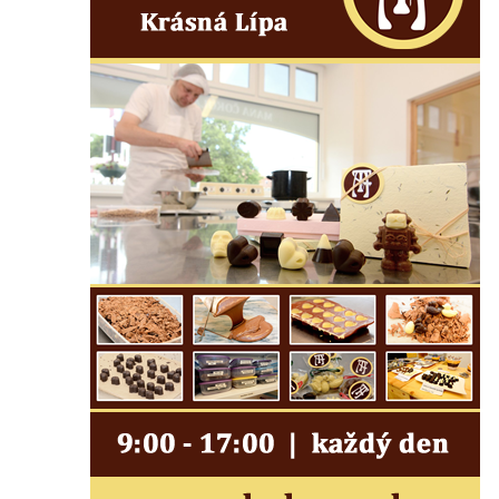
Pamětní deska Josefa Hloucha na
biskupské rezidenci v Českých
Budějovicích
Socha žáby u rybníčku na Náměstí v
Kamenném Újezdě
Pamětní kámen družebních obcí Kamenný
Újezd a Krauchthal v parku na Náměstí v
Kamenném Újezdě
Socha na náměstí J. V. Kamarýta ve
Velešíně
Pomník J. V. Kamarýta v Krumlovské ulici ve
Velešíně
Pamětní deska arcibiskupa Micara ve
vstupu do poutního místa Římov
Plastika Koule v Gutenbergově ulici v