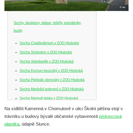
Sochy, skulptury, statue, reliéfy, památníky,
busty
Socha Chalikotérium v ZOO Hluboká
Socha Smilodon v ZOO Hluboká
Socha Veledaněk v ZOO Hluboká
Socha Koroun bezzubý v ZOO Hluboká
Socha Plejtvák obrovský v ZOO Hluboká
Socha Medvěd jeskynní v ZOO Hluboká
Socha Mamutí lebka v ZOO Hluboká
Socha Mamut srstnatý v ZOO Hluboká
Na sídlišti Kamenná v Chomutově v ulici Školní pěšina stojí v
trávníku u budovy bývalé občanské vybavenosti
pískovcová
Socha Orel v ZOO Hluboká
plastika
, údajně Slunce.
Socha Vydry si hrají v ZOO Hluboká