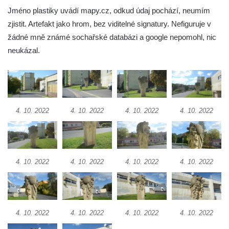
Socha Přátelství v ZOO Hluboká
Jméno plastiky uvádí mapy.cz, odkud údaj pochází, neumím
Socha Matka příroda v ZOO Hluboká
zjistit. Artefakt jako hrom, bez viditelné signatury. Nefiguruje v
Socha Lišky v ZOO Hluboká
žádné mně známé sochařské databázi a google nepomohl, nic
neukázal.
Socha Kudlanka v ZOO Hluboká
Socha Vlčice s mládětem v ZOO Hluboká
Socha Rys číhající na srnu v ZOO Hluboká
Socha Orlice v ZOO Hluboká
4. 10. 2022
4. 10. 2022
4. 10. 2022
4. 10. 2022
Socha Tygr v ZOO Hluboká
Socha Želva v ZOO Hluboká
Socha Kozorožec horský v ZOO Hluboká
4. 10. 2022
4. 10. 2022
4. 10. 2022
4. 10. 2022
Socha Včela v ZOO Hluboká
Socha Housenka v ZOO Hluboká
Socha Nosorožík v ZOO Hluboká
Socha Rosomák v ZOO Hluboká
4. 10. 2022
4. 10. 2022
4. 10. 2022
4. 10. 2022
Socha Beruška v ZOO Hluboká