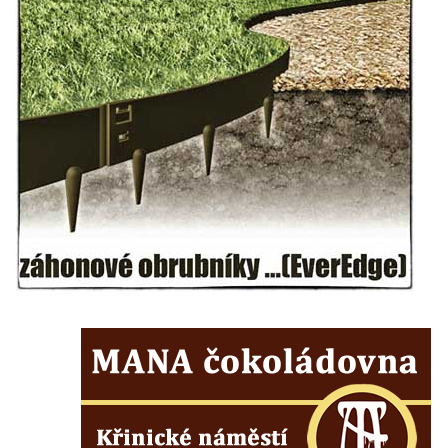
Socha svatého Josefa na nádvoří kláštera
dominikánů v Českých Budějovicích
Socha svaté Anny na nádvoří kláštera
dominikánů v Českých Budějovicích
Socha svatého Dominika na nádvoří
kláštera dominikánů v Českých
Budějovicích
Sousoší Kalvárie před klášterem
dominikánů u Piaristického náměstí v
Českých Budějovicích
Socha svatého Václava u pramene v
Semilech
Pamětní deska Tomáše Garrigue Masaryka
na radnici v Českých Budějovicích
Pamětní deska na biskupské rezidenci v
Českých Budějovicích