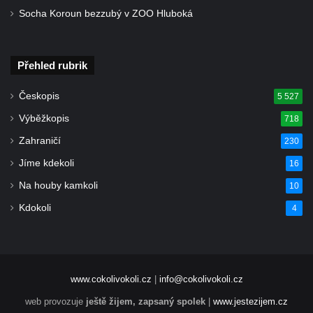
a 30. výročí listopadu 1989 v Hrobčicích
Socha Koroun bezzubý v ZOO Hluboká
Boží muka v parku před domem čp. 17 v
Hrobčicích
Přehled rubrik
Sochy „Klaun a dívenka“ v parku v centru
Hrobčic
Českopis
5 527
Socha svatého Antonína poustevníka v
Výběžkopis
718
Mirošovicích
Zahraničí
230
Socha vodníka u požární nádrže v
Jíme kdekoli
16
Mirošovicích
Na houby kamkoli
10
Socha býka před areálem firmy 2JCP v
Račicích
Kdokoli
4
Povodňový sloup II. v Dobříni
Povodňový sloup I. v Dobříni
Pamětní kámen vodního díla Josefův Důl
www.cokolivokoli.cz
|
info@cokolivokoli.cz
Socha svatého Floriána na domě čp. 3 v
web provozuje
ještě žijem, zapsaný spolek
|
www.jestezijem.cz
Oparnu