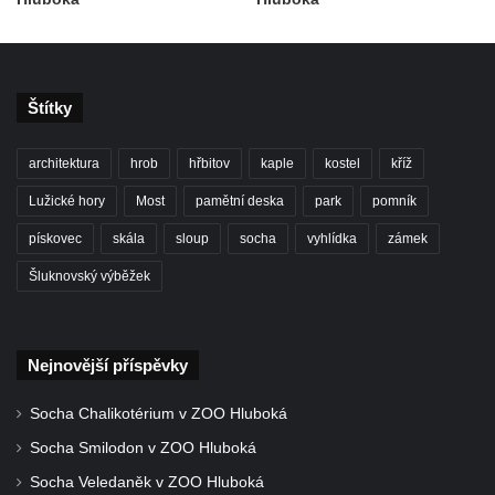
Socha Iásón v ZOO Leipzig
Socha Mladý slon v ZOO Leipzig
Socha Býk v ZOO Dresden
Štítky
Socha Uprchlý otrok bojuje s divokým psem
v ZOO Dresden
architektura
hrob
hřbitov
kaple
kostel
kříž
Socha krokodýla v ZOO Dresden
Lužické hory
Most
pamětní deska
park
pomník
Socha slona v ZOO Dresden
pískovec
skála
sloup
socha
vyhlídka
zámek
Socha Faun s medvíďaty v ZOO Dresden
Šluknovský výběžek
Socha divokého prasete před vstupem do
ZOO Dresden
Socha světce severně od Lužce nad
Nejnovější příspěvky
Vltavou
Pamětní kámen revitalizace Vltavy Vraňany
Socha Chalikotérium v ZOO Hluboká
– Hořín u Lužce nad Vltavou
Socha Smilodon v ZOO Hluboká
Strom svobody a památník 100 let republiky
Socha Veledaněk v ZOO Hluboká