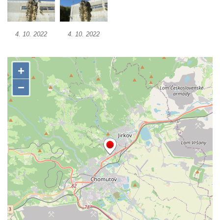
Socha Vážka v ZOO Hluboká
Socha Volavka v ZOO Hluboká
4. 10. 2022
4. 10. 2022
Flamingo trůn v ZOO Hluboká
Lavička Kůň Převalského v ZOO Hluboká
Lysá nad Labem, barokní město Šporkovo
Socha Opičákovník v ZOO Hluboká
Socha Roháč v ZOO Hluboká
Socha Mystik v ZOO Hluboká
Reliéf Rodina a práce na budově záložny
čp. 69/1 v Českých Budějovicích
Socha Jana Valeria Jirsíka u Černé věže v
Českých Budějovicích
Socha Krista klesajícího pod křížem u
kostela svatého Mikuláše v Českých
Budějovicích