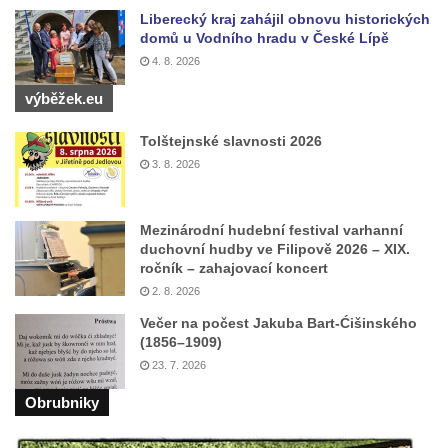
Liberecký kraj zahájil obnovu historických
Sadech v Českých Budějovicích
domů u Vodního hradu v České Lípě
Poslední dochovaný tramvajový sloup na
4. 8. 2026
Pražské třídě v Českých Budějovicích
výběžek.eu
Socha Civilizovaní na Husově třídě v
Českých Budějovicích
Tolštejnské slavnosti 2026
3. 8. 2026
Socha svatého Jana Nepomuckého Na
Sadech u Mlýnské stoky v Českých
Budějovicích
Mezinárodní hudební festival varhanní
duchovní hudby ve Filipově 2026 – XIX.
Sochy brouků u Mlýnské stoky v Českých
ročník – zahajovací koncert
Budějovicích
2. 8. 2026
Socha svatého Vincence Ferrerského na
Večer na počest Jakuba Bart-Ćišinského
nádvoří kláštera dominikánů v Českých
(1856–1909)
Budějovicích
23. 7. 2026
Socha svatého Zachariáše na nádvoří
Obrubniky
kláštera dominikánů v Českých
Budějovicích