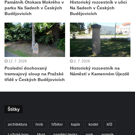
Památník Otokara Mokrého v
Historický rozcestník v ulici
severně od Tokáně
parku Na Sadech v Českých
Na Sadech v Českých
Obrázek svatého Huberta na buku svatého
Budějovicích
Budějovicích
Huberta
Obrázek svatého Jakuba na skále u cesty
východně od Srbské Kamenice
Busta Jana Amose Komenského na domě
čp. 37 v Račicích
12. 7. 2026
2. 7. 2026
Socha ležícího koně v Sadech
Poslední dochovaný
Historický rozcestník na
Československé armády v Teplicích
tramvajový sloup na Pražské
Náměstí v Kamenném Újezdě
třídě v Českých Budějovicích
Socha Medvídě v Tierpark Chemnitz
Sochy Ležící žena v Tierpark Chemnitz
Sochy Ptáci v Tierpark Chemnitz
Štítky
Socha Skupina jeřábů v Tierpark Chemnitz
Socha Panter v ZOO Leipzig
architektura
hrob
hřbitov
kaple
kostel
kříž
Socha Dívka s mušlí v ZOO Leipzig
Lužické hory
Most
pamětní deska
park
pomník