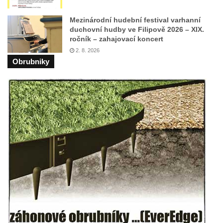
Pomník Přemysla Otakara II. v parku Na
Mezinárodní hudební festival varhanní
Sadech v Českých Budějovicích
duchovní hudby ve Filipově 2026 – XIX.
ročník – zahajovací koncert
Socha Mateřství v parku Na Sadech v
2. 8. 2026
Českých Budějovicích
Obrubniky
Památník Otokara Mokrého v parku Na
Sadech v Českých Budějovicích
Poslední dochovaný tramvajový sloup na
Pražské třídě v Českých Budějovicích
Socha Civilizovaní na Husově třídě v
Českých Budějovicích
Socha svatého Jana Nepomuckého Na
Sadech u Mlýnské stoky v Českých
Budějovicích
Sochy brouků u Mlýnské stoky v Českých
Budějovicích