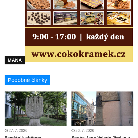
Semilech
Pamětní deska Tomáše Garrigue Masaryka
na radnici v Českých Budějovicích
Pamětní deska na biskupské rezidenci v
Českých Budějovicích
Pamětní deska Josefa Hloucha na
MANA
biskupské rezidenci v Českých
Budějovicích
Socha žáby u rybníčku na Náměstí v
Podobné články
Kamenném Újezdě
Pamětní kámen družebních obcí Kamenný
Újezd a Krauchthal v parku na Náměstí v
Kamenném Újezdě
Socha na náměstí J. V. Kamarýta ve
Velešíně
27. 7. 2026
26. 7. 2026
Památník obětem
Socha Jana Valeria Jirsíka u