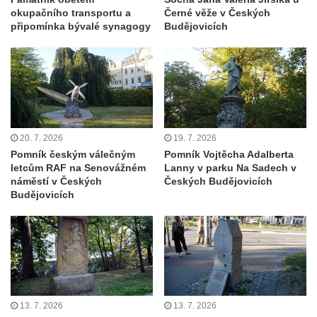
Pomník J. V. Kamarýta v Krumlovské ulici ve
okupačního transportu a
Černé věže v Českých
Velešíně
připomínka bývalé synagogy
Budějovicích
Pamětní deska arcibiskupa Micara ve
vstupu do poutního místa Římov
Plastika Koule v Gutenbergově ulici v
Liberci
Pamětní deska Vojtěcha Kocmicha na
20. 7. 2026
19. 7. 2026
domě čp. 37 v ulici Betlém v Římově
Pomník českým válečným
Pomník Vojtěcha Adalberta
Pomník na paměť zrušení roboty v Plavu
letcům RAF na Senovážném
Lanny v parku Na Sadech v
náměstí v Českých
Českých Budějovicích
Socha vodníka v Plavu
Budějovicích
Socha svatého Jana Nepomuckého v
Třebušíně
Pamětní deska Johanna Nepomuka
Fischera na domě čp. 5/16 na třídě 9.
května v Rumburku
Pamětní deska Johanna Neumanna
13. 7. 2026
13. 7. 2026