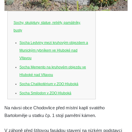
Sochy, skulptury, statue, reliéfy, památníky,
busty
Socha Ledviny mezi kruhovým objezdem a
Munickým rybníkem ve Hluboké nad
Vltavou
Socha Memento na kruhovém objezdu ve
Hluboké nad Vltavou
Socha Chalikotérium v ZOO Hluboká
Socha Smilodon v ZOO Hluboká
Socha Veledaněk v ZOO Hluboká
Na návsi obce Chodovlice před místní kaplí svatého
Socha Koroun bezzubý v ZOO Hluboká
Bartoloměje u statku čp. 1 stojí pamětní kámen.
Socha Plejtvák obrovský v ZOO Hluboká
Socha Medvěd jeskynní v ZOO Hluboká
V záhoně před štítovou fasádou stavení na nízkém podstavci