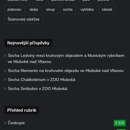
Socha Tygr v ZOO Leipzig
pískovec
skála
sloup
socha
vyhlídka
zámek
Socha Atlet v ZOO Leipzig
Šluknovský výběžek
Socha Marabu v ZOO Leipzig
Busta Karla Maxe Schneidera v ZOO
Leipzig
Nejnovější příspěvky
Socha Iásón v ZOO Leipzig
Socha Mladý slon v ZOO Leipzig
Socha Ledviny mezi kruhovým objezdem a Munickým rybníkem
ve Hluboké nad Vltavou
Socha Býk v ZOO Dresden
Socha Memento na kruhovém objezdu ve Hluboké nad Vltavou
Socha Uprchlý otrok bojuje s divokým psem
Socha Chalikotérium v ZOO Hluboká
v ZOO Dresden
Socha Smilodon v ZOO Hluboká
Socha krokodýla v ZOO Dresden
Socha slona v ZOO Dresden
Socha Faun s medvíďaty v ZOO Dresden
Přehled rubrik
Socha divokého prasete před vstupem do
Českopis
5 529
ZOO Dresden