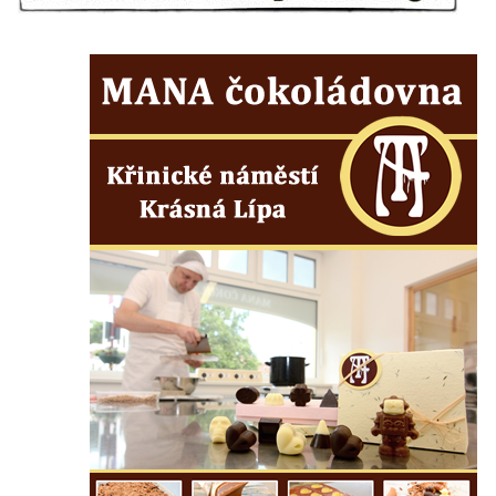
Socha svatého Vincence Ferrerského na
nádvoří kláštera dominikánů v Českých
Budějovicích
Socha svatého Zachariáše na nádvoří
kláštera dominikánů v Českých
Budějovicích
Socha svatého Josefa na nádvoří kláštera
dominikánů v Českých Budějovicích
Socha svaté Anny na nádvoří kláštera
dominikánů v Českých Budějovicích
Socha svatého Dominika na nádvoří
kláštera dominikánů v Českých
Budějovicích
Sousoší Kalvárie před klášterem
dominikánů u Piaristického náměstí v
Českých Budějovicích
Socha svatého Václava u pramene v