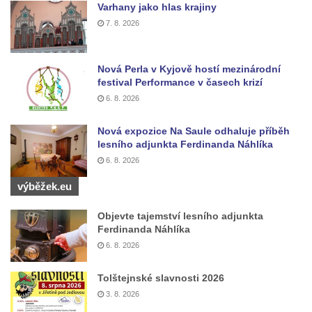
Varhany jako hlas krajiny
Socha Jana Valeria Jirsíka u Černé věže v
7. 8. 2026
Českých Budějovicích
Socha Krista klesajícího pod křížem u
Nová Perla v Kyjově hostí mezinárodní
kostela svatého Mikuláše v Českých
festival Performance v časech krizí
Budějovicích
6. 8. 2026
Socha svatého Jana Nepomuckého u
kostela svaté Rodiny v Českých
Nová expozice Na Saule odhaluje příběh
lesního adjunkta Ferdinanda Náhlíka
Budějovicích
6. 8. 2026
Socha S tebou v parku na Senovážném
výběžek.eu
náměstí v Českých Budějovicích
Socha Tornádo v parku na Senovážném
Objevte tajemství lesního adjunkta
náměstí v Českých Budějovicích
Ferdinanda Náhlíka
6. 8. 2026
Sousoší Humanoidi na Lannově třídě v
Českých Budějovicích
Tolštejnské slavnosti 2026
Pomník Vojtěcha Adalberta Lanny v parku
3. 8. 2026
Na Sadech v Českých Budějovicích