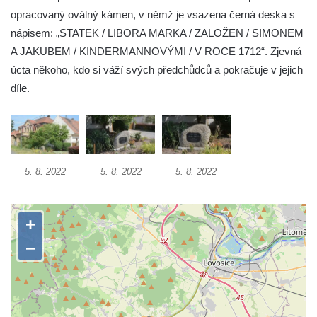
opracovaný oválný kámen, v němž je vsazena černá deska s
Socha Mamutí lebka v ZOO Hluboká
nápisem: „STATEK / LIBORA MARKA / ZALOŽEN / SIMONEM
Socha Mamut srstnatý v ZOO Hluboká
A JAKUBEM / KINDERMANNOVÝMI / V ROCE 1712“. Zjevná
Socha Orel v ZOO Hluboká
úcta někoho, kdo si váží svých předchůdců a pokračuje v jejich
Socha Vydry si hrají v ZOO Hluboká
díle.
Socha Přátelství v ZOO Hluboká
Socha Matka příroda v ZOO Hluboká
Socha Lišky v ZOO Hluboká
Socha Kudlanka v ZOO Hluboká
5. 8. 2022
5. 8. 2022
5. 8. 2022
Socha Vlčice s mládětem v ZOO Hluboká
Socha Rys číhající na srnu v ZOO Hluboká
Socha Orlice v ZOO Hluboká
Socha Tygr v ZOO Hluboká
Socha Želva v ZOO Hluboká
Socha Kozorožec horský v ZOO Hluboká