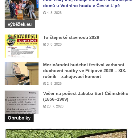
domů u Vodního hradu v České Lípě
Pamětní deska Josefa Hloucha na
4. 8. 2026
biskupské rezidenci v Českých
výběžek.eu
Budějovicích
Socha žáby u rybníčku na Náměstí v
Tolštejnské slavnosti 2026
Kamenném Újezdě
3. 8. 2026
Pamětní kámen družebních obcí Kamenný
Újezd a Krauchthal v parku na Náměstí v
Mezinárodní hudební festival varhanní
Kamenném Újezdě
duchovní hudby ve Filipově 2026 – XIX.
ročník – zahajovací koncert
Socha na náměstí J. V. Kamarýta ve
2. 8. 2026
Velešíně
Večer na počest Jakuba Bart-Ćišinského
Pomník J. V. Kamarýta v Krumlovské ulici ve
(1856–1909)
Velešíně
23. 7. 2026
Pamětní deska arcibiskupa Micara ve
Obrubniky
vstupu do poutního místa Římov
Plastika Koule v Gutenbergově ulici v