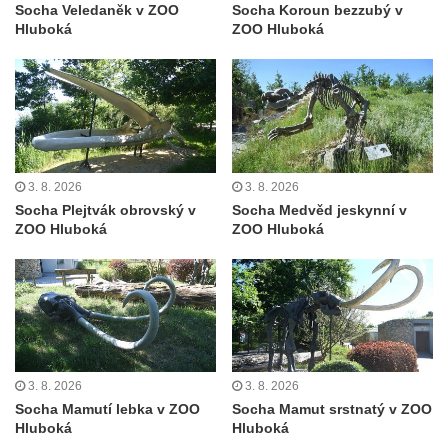
a 30. výročí listopadu 1989 v Hrobčicích
Socha Veledaněk v ZOO
Socha Koroun bezzubý v
Hluboká
ZOO Hluboká
Boží muka v parku před domem čp. 17 v
Hrobčicích
Sochy „Klaun a dívenka“ v parku v centru
Hrobčic
Socha svatého Antonína poustevníka v
Mirošovicích
3. 8. 2026
3. 8. 2026
Socha Plejtvák obrovský v
Socha Medvěd jeskynní v
Socha vodníka u požární nádrže v
ZOO Hluboká
ZOO Hluboká
Mirošovicích
Socha býka před areálem firmy 2JCP v
Račicích
Povodňový sloup II. v Dobříni
Povodňový sloup I. v Dobříni
3. 8. 2026
3. 8. 2026
Pamětní kámen vodního díla Josefův Důl
Socha Mamutí lebka v ZOO
Socha Mamut srstnatý v ZOO
Socha svatého Floriána na domě čp. 3 v
Hluboká
Hluboká
Oparnu