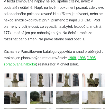
V textu zmiňované nápisy nejsou špatně čitelné, nýbrž v
Socha svatého Jana Nepomuckého u
podstatě nečitelné. Např. na levém boku není poznat, zde vlevo
kostela svaté Rodiny v Českých
od ozdobného pole opakované H s křížem je původní, nebo se
Budějovicích
někdo snažil okopírovat první písmeno z nápisu (HCM). Pod
Socha S tebou v parku na Senovážném
písmeny v poli je cosi, co vypadá na zbytek letopočtu, možná
náměstí v Českých Budějovicích
177x, možná jen pár náhodných rýh. Na čelní straně lze
rozeznat pár písmen. Na pravé straně snad opět H.
Socha Tornádo v parku na Senovážném
náměstí v Českých Budějovicích
Záznam v Památkovém katalogu vypovídá o snad proběhlých,
Sousoší Humanoidi na Lannově třídě v
možná jen plánovaných restaurováních:
1968
,
1996
(
1995
Českých Budějovicích
zpracována nabídka
) restaurátor Michael Bílek.
Pomník Vojtěcha Adalberta Lanny v parku
Na Sadech v Českých Budějovicích
Pomník Přemysla Otakara II. v parku Na
Sadech v Českých Budějovicích
Socha Mateřství v parku Na Sadech v
Českých Budějovicích
Památník Otokara Mokrého v parku Na