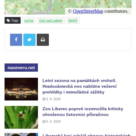
Socha svatého Josefa na nádvoří kláštera
dominikánů v Českých Budějovicích
Tagy
socha
Ústí nad Labem
Mojžíř
Socha svaté Anny na nádvoří kláštera
Tisknout
dominikánů v Českých Budějovicích
Socha svatého Dominika na nádvoří
kláštera dominikánů v Českých
Budějovicích
naseveru.net
Sousoší Kalvárie před klášterem
dominikánů u Piaristického náměstí v
Letní sezona na památkách vrcholí.
Českých Budějovicích
Hradozámecká noc nabídne večerní
prohlídky i mimořádné zážitky
Socha svatého Václava u pramene v
5. 8. 2026
Semilech
Zoo Liberec poprvé rozmnožila kriticky
Pamětní deska Tomáše Garrigue Masaryka
ohroženou listovnici přízračnou
na radnici v Českých Budějovicích
5. 8. 2026
Pamětní deska na biskupské rezidenci v
Liberecký kraj zahájil obnovu historických
Českých Budějovicích