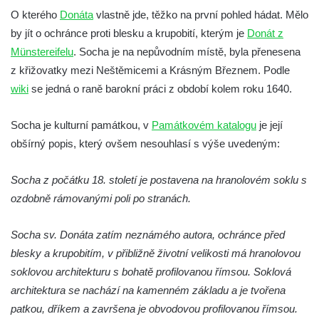
Socha Přátelství v ZOO Hluboká
O kterého
Donáta
vlastně jde, těžko na první pohled hádat. Mělo
Socha Matka příroda v ZOO Hluboká
by jít o ochránce proti blesku a krupobití, kterým je
Donát z
Socha Lišky v ZOO Hluboká
Münstereifelu
. Socha je na nepůvodním místě, byla přenesena
z křižovatky mezi Neštěmicemi a Krásným Březnem. Podle
Socha Kudlanka v ZOO Hluboká
wiki
se jedná o raně barokní práci z období kolem roku 1640.
Socha Vlčice s mládětem v ZOO Hluboká
Socha Rys číhající na srnu v ZOO Hluboká
Socha je kulturní památkou, v
Památkovém katalogu
je její
Socha Orlice v ZOO Hluboká
obšírný popis, který ovšem nesouhlasí s výše uvedeným:
Socha Tygr v ZOO Hluboká
Socha z počátku 18. století je postavena na hranolovém soklu s
Socha Želva v ZOO Hluboká
ozdobně rámovanými poli po stranách.
Socha Kozorožec horský v ZOO Hluboká
Socha Včela v ZOO Hluboká
Socha sv. Donáta zatím neznámého autora, ochránce před
Socha Housenka v ZOO Hluboká
blesky a krupobitím, v přibližně životní velikosti má hranolovou
Socha Nosorožík v ZOO Hluboká
soklovou architekturu s bohatě profilovanou římsou. Soklová
architektura se nachází na kamenném základu a je tvořena
Socha Rosomák v ZOO Hluboká
patkou, dříkem a završena je obvodovou profilovanou římsou.
Socha Beruška v ZOO Hluboká