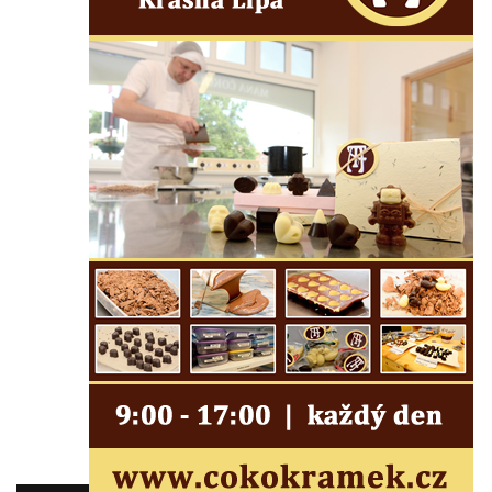
Busta Jana Amose Komenského na domě
čp. 37 v Račicích
Socha ležícího koně v Sadech
Československé armády v Teplicích
Socha Medvídě v Tierpark Chemnitz
Sochy Ležící žena v Tierpark Chemnitz
Sochy Ptáci v Tierpark Chemnitz
Socha Skupina jeřábů v Tierpark Chemnitz
Socha Panter v ZOO Leipzig
Socha Dívka s mušlí v ZOO Leipzig
Socha Tygr v ZOO Leipzig
Socha Atlet v ZOO Leipzig
Socha Marabu v ZOO Leipzig
Busta Karla Maxe Schneidera v ZOO
Leipzig