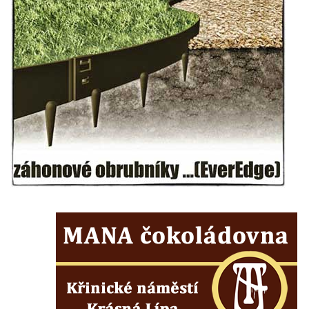
Liberci
Pamětní deska Vojtěcha Kocmicha na
domě čp. 37 v ulici Betlém v Římově
Pomník na paměť zrušení roboty v Plavu
Socha vodníka v Plavu
Socha svatého Jana Nepomuckého v
Třebušíně
Pamětní deska Johanna Nepomuka
Fischera na domě čp. 5/16 na třídě 9.
května v Rumburku
Pamětní deska Johanna Neumanna
severně od Tokáně
Obrázek svatého Huberta na buku svatého
Huberta
Obrázek svatého Jakuba na skále u cesty
východně od Srbské Kamenice