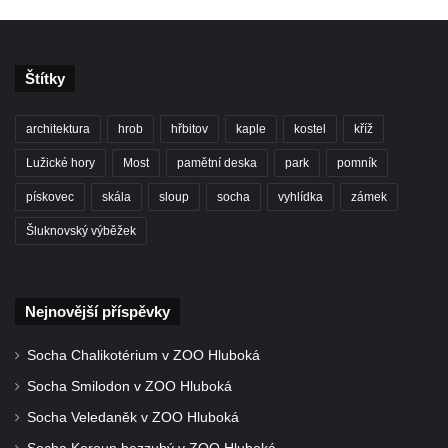
Socha svaté Anny u domu čp. 3 v Oparnu
Lavička Václava Havla v Pardubicích
Štítky
Lavička Václava Havla v Novém Boru
Lavička Václava Havla v Krásné Lípě
architektura
hrob
hřbitov
kaple
kostel
kříž
Upoutávka JduHřebenovkou u parkoviště
Lužické hory
Most
pamětní deska
park
pomník
na Mezní Louce
pískovec
skála
sloup
socha
vyhlídka
zámek
Kamenný obelisk na vyhlídce u Pravčické
Šluknovský výběžek
brány
Sousoší svatého Václava, svatého Floriána
a svatého Jana Nepomuckého východně
Nejnovější příspěvky
od Mezné
Socha vodníka na trase naučné stezky v
Socha Chalikotérium v ZOO Hluboká
Srbské Kamenici
Socha Smilodon v ZOO Hluboká
Podstavec v zámecké zahradě v Duchcově
Socha Veledaněk v ZOO Hluboká
Sousoší dětí u obecního úřadu v Janově