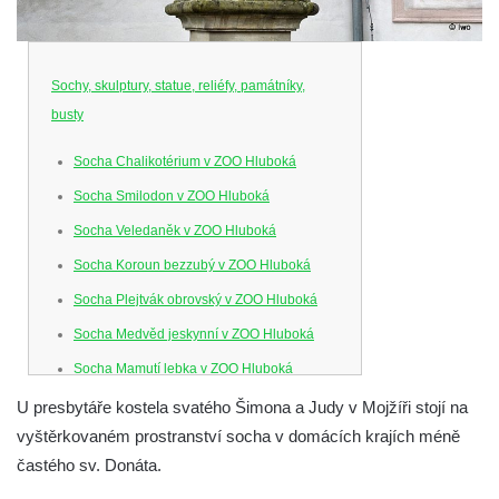
Sochy, skulptury, statue, reliéfy, památníky,
busty
Socha Chalikotérium v ZOO Hluboká
Socha Smilodon v ZOO Hluboká
Socha Veledaněk v ZOO Hluboká
Socha Koroun bezzubý v ZOO Hluboká
Socha Plejtvák obrovský v ZOO Hluboká
Socha Medvěd jeskynní v ZOO Hluboká
Socha Mamutí lebka v ZOO Hluboká
Socha Mamut srstnatý v ZOO Hluboká
U presbytáře kostela svatého Šimona a Judy v Mojžíři stojí na
vyštěrkovaném prostranství socha v domácích krajích méně
Socha Orel v ZOO Hluboká
častého sv. Donáta.
Socha Vydry si hrají v ZOO Hluboká