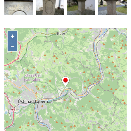
Sadech v Českých Budějovicích
Poslední dochovaný tramvajový sloup na
Pražské třídě v Českých Budějovicích
Socha Civilizovaní na Husově třídě v
Českých Budějovicích
Socha svatého Jana Nepomuckého Na
Sadech u Mlýnské stoky v Českých
Budějovicích
Sochy brouků u Mlýnské stoky v Českých
Budějovicích
Socha svatého Vincence Ferrerského na
nádvoří kláštera dominikánů v Českých
Budějovicích
Socha svatého Zachariáše na nádvoří
kláštera dominikánů v Českých
Budějovicích