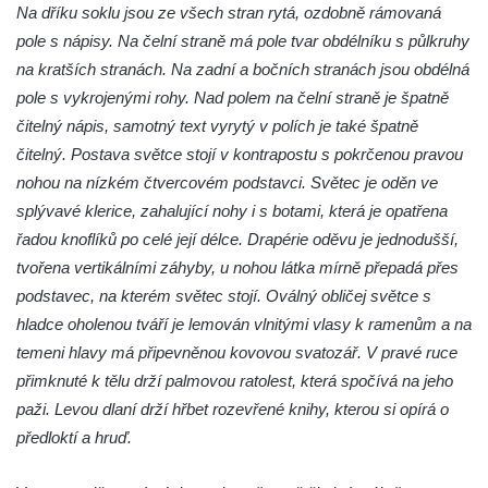
Na dříku soklu jsou ze všech stran rytá, ozdobně rámovaná
Socha Vážka v ZOO Hluboká
pole s nápisy. Na čelní straně má pole tvar obdélníku s půlkruhy
Socha Volavka v ZOO Hluboká
na kratších stranách. Na zadní a bočních stranách jsou obdélná
Flamingo trůn v ZOO Hluboká
pole s vykrojenými rohy. Nad polem na čelní straně je špatně
čitelný nápis, samotný text vyrytý v polích je také špatně
Lavička Kůň Převalského v ZOO Hluboká
čitelný. Postava světce stojí v kontrapostu s pokrčenou pravou
Lysá nad Labem, barokní město Šporkovo
nohou na nízkém čtvercovém podstavci. Světec je oděn ve
Socha Opičákovník v ZOO Hluboká
splývavé klerice, zahalující nohy i s botami, která je opatřena
Socha Roháč v ZOO Hluboká
řadou knoflíků po celé její délce. Drapérie oděvu je jednodušší,
Socha Mystik v ZOO Hluboká
tvořena vertikálními záhyby, u nohou látka mírně přepadá přes
podstavec, na kterém světec stojí. Oválný obličej světce s
Reliéf Rodina a práce na budově záložny
hladce oholenou tváří je lemován vlnitými vlasy k ramenům a na
čp. 69/1 v Českých Budějovicích
temeni hlavy má připevněnou kovovou svatozář. V pravé ruce
Socha Jana Valeria Jirsíka u Černé věže v
přimknuté k tělu drží palmovou ratolest, která spočívá na jeho
Českých Budějovicích
paži. Levou dlaní drží hřbet rozevřené knihy, kterou si opírá o
Socha Krista klesajícího pod křížem u
předloktí a hruď.
kostela svatého Mikuláše v Českých
Budějovicích