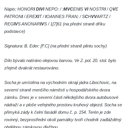
Socha Želva v ZOO Hluboká
Nápis: HONOR
I DIVI
NEPO: / :
MVC
EN
I
S
VI
NOSTR
I
/ Q
V
E
Socha Kozorožec horský v ZOO Hluboká
PATRON
I
/ ERE
XI
T /
I
OANNES FRAN; / S
C
H
VV
ARTZ /
Socha Včela v ZOO Hluboká
REG
IV
S ANONAR
IV
S / 1[7]61 (na přední straně dříku
podstavce)
Socha Housenka v ZOO Hluboká
Socha Nosorožík v ZOO Hluboká
Signatura: B. Eder: [F.C] (na přední straně plintu sochy)
Socha Rosomák v ZOO Hluboká
Socha Beruška v ZOO Hluboká
Dílo bývalo natíráno olejovou barvou. Ve 2. pol. 20. stol. bylo
zřejmě dvakrát restaurováno.
Socha Vážka v ZOO Hluboká
Socha Volavka v ZOO Hluboká
Socha je umístěna na východním okraji jádra Libochovic, na
Flamingo trůn v ZOO Hluboká
severní straně menšího náměstí u hospodářského dvora
Lavička Kůň Převalského v ZOO Hluboká
zámku. Dnes je v severní části někdejšího dvora autobusové
Lysá nad Labem, barokní město Šporkovo
nádraží a v ploše veřejného prostoru kruhový objezd. Socha se
přimyká zády k čelní fasádě domu č. p. 154. Terén je zde
Socha Opičákovník v ZOO Hluboká
rovinný, bezprostřední okolí památky tvoří chodník zadlážděný
Socha Roháč v ZOO Hluboká
obdélnou zámkovou dlažbou.