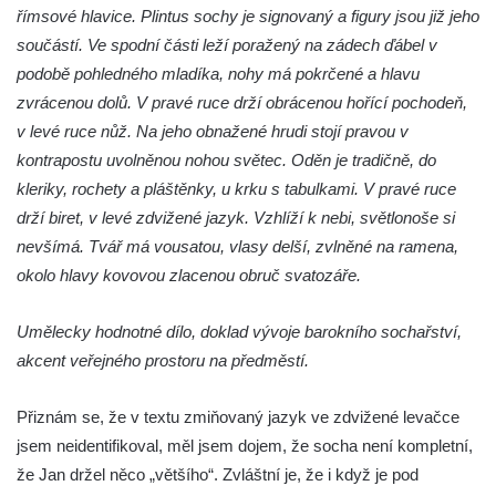
Českých Budějovicích
římsové hlavice. Plintus sochy je signovaný a figury jsou již jeho
součástí. Ve spodní části leží poražený na zádech ďábel v
Pomník Vojtěcha Adalberta Lanny v parku
podobě pohledného mladíka, nohy má pokrčené a hlavu
Na Sadech v Českých Budějovicích
zvrácenou dolů. V pravé ruce drží obrácenou hořící pochodeň,
Pomník Přemysla Otakara II. v parku Na
v levé ruce nůž. Na jeho obnažené hrudi stojí pravou v
Sadech v Českých Budějovicích
kontrapostu uvolněnou nohou světec. Oděn je tradičně, do
Socha Mateřství v parku Na Sadech v
kleriky, rochety a pláštěnky, u krku s tabulkami. V pravé ruce
Českých Budějovicích
drží biret, v levé zdvižené jazyk. Vzhlíží k nebi, světlonoše si
Památník Otokara Mokrého v parku Na
nevšímá. Tvář má vousatou, vlasy delší, zvlněné na ramena,
Sadech v Českých Budějovicích
okolo hlavy kovovou zlacenou obruč svatozáře.
Poslední dochovaný tramvajový sloup na
Pražské třídě v Českých Budějovicích
Umělecky hodnotné dílo, doklad vývoje barokního sochařství,
akcent veřejného prostoru na předměstí.
Socha Civilizovaní na Husově třídě v
Českých Budějovicích
Přiznám se, že v textu zmiňovaný jazyk ve zdvižené levačce
Socha svatého Jana Nepomuckého Na
jsem neidentifikoval, měl jsem dojem, že socha není kompletní,
Sadech u Mlýnské stoky v Českých
že Jan držel něco „většího“. Zvláštní je, že i když je pod
Budějovicích