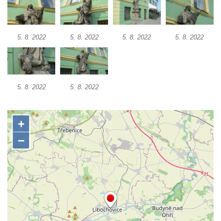
Socha na náměstí J. V. Kamarýta ve
Velešíně
Pomník J. V. Kamarýta v Krumlovské ulici ve
5. 8. 2022
5. 8. 2022
5. 8. 2022
5. 8. 2022
Velešíně
Pamětní deska arcibiskupa Micara ve
vstupu do poutního místa Římov
5. 8. 2022
5. 8. 2022
Plastika Koule v Gutenbergově ulici v
Liberci
Pamětní deska Vojtěcha Kocmicha na
domě čp. 37 v ulici Betlém v Římově
Pomník na paměť zrušení roboty v Plavu
Socha vodníka v Plavu
Socha svatého Jana Nepomuckého v
Třebušíně
Pamětní deska Johanna Nepomuka
Fischera na domě čp. 5/16 na třídě 9.