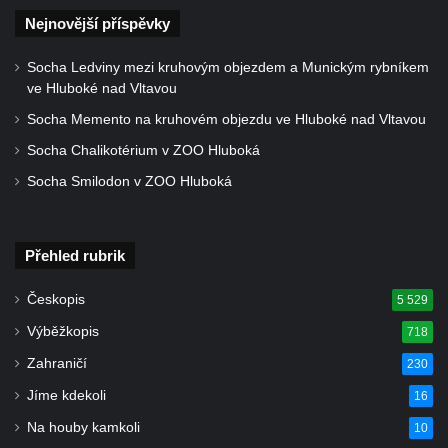
Nejnovější příspěvky
Památník Johanna Wolfganga Goetha u
polikliniky v Nejdku
Socha Ledviny mezi kruhovým objezdem a Munickým rybníkem
Socha svatého Salvátora před kostelem
ve Hluboké nad Vltavou
svatých Petra a Pavla v Jeníkově
Socha Memento na kruhovém objezdu ve Hluboké nad Vltavou
Socha svatého Pavla před kostelem
Socha Chalikotérium v ZOO Hluboká
svatých Petra a Pavla v Jeníkově
Socha Smilodon v ZOO Hluboká
Socha svatého Petra před kostelem svatých
Petra a Pavla v Jeníkově
Přehled rubrik
Socha svatého Jana Nepomuckého před
kostelem svatých Petra a Pavla v Jeníkově
Českopis
5 529
Obrázek Ježíš jako Dobrý pastýř u studánky
Výběžkopis
718
Pod obrázkem na Kamenné cestě pod
Zahraničí
Plešným
230
Olžin pád
Jíme kdekoli
16
Socha svatého Rocha na schodišti ke
Na houby kamkoli
10