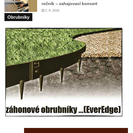
ročník – zahajovací koncert
Socha divokého prasete před vstupem do
2. 8. 2026
ZOO Dresden
Obrubniky
Socha světce severně od Lužce nad
Vltavou
Pamětní kámen revitalizace Vltavy Vraňany
– Hořín u Lužce nad Vltavou
Strom svobody a památník 100 let republiky
a 30. výročí listopadu 1989 v Hrobčicích
Boží muka v parku před domem čp. 17 v
Hrobčicích
Sochy „Klaun a dívenka“ v parku v centru
Hrobčic
Socha svatého Antonína poustevníka v
Mirošovicích
Socha vodníka u požární nádrže v