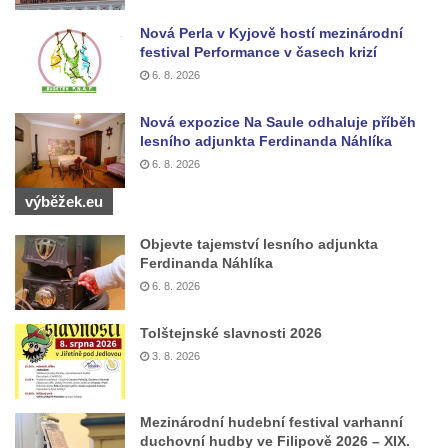
Socha Panter v ZOO Leipzig
Nová Perla v Kyjově hostí mezinárodní
Socha Dívka s mušlí v ZOO Leipzig
festival Performance v časech krizí
6. 8. 2026
Socha Tygr v ZOO Leipzig
Socha Atlet v ZOO Leipzig
Nová expozice Na Saule odhaluje příběh
lesního adjunkta Ferdinanda Náhlíka
Socha Marabu v ZOO Leipzig
6. 8. 2026
Busta Karla Maxe Schneidera v ZOO
Leipzig
výběžek.eu
Socha Iásón v ZOO Leipzig
Objevte tajemství lesního adjunkta
Socha Mladý slon v ZOO Leipzig
Ferdinanda Náhlíka
6. 8. 2026
Socha Býk v ZOO Dresden
Socha Uprchlý otrok bojuje s divokým psem
Tolštejnské slavnosti 2026
v ZOO Dresden
3. 8. 2026
Socha krokodýla v ZOO Dresden
Socha slona v ZOO Dresden
Mezinárodní hudební festival varhanní
duchovní hudby ve Filipově 2026 – XIX.
Socha Faun s medvíďaty v ZOO Dresden