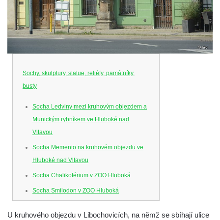
Sochy, skulptury, statue, reliéfy, památníky,
busty
Socha Ledviny mezi kruhovým objezdem a
Munickým rybníkem ve Hluboké nad
Vltavou
Socha Memento na kruhovém objezdu ve
Hluboké nad Vltavou
Socha Chalikotérium v ZOO Hluboká
Socha Smilodon v ZOO Hluboká
Socha Veledaněk v ZOO Hluboká
U kruhového objezdu v Libochovicích, na němž se sbíhají ulice