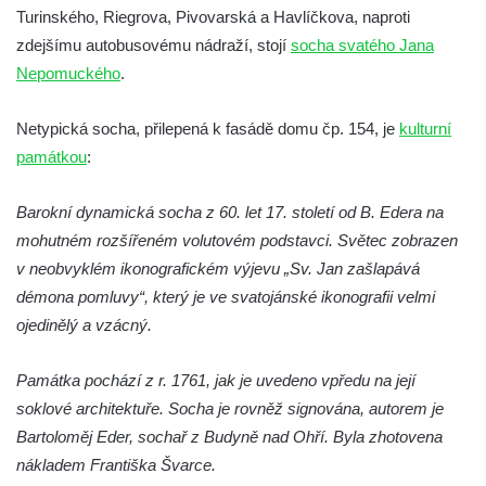
Socha Koroun bezzubý v ZOO Hluboká
Turinského, Riegrova, Pivovarská a Havlíčkova, naproti
Socha Plejtvák obrovský v ZOO Hluboká
zdejšímu autobusovému nádraží, stojí
socha svatého Jana
Socha Medvěd jeskynní v ZOO Hluboká
Nepomuckého
.
Socha Mamutí lebka v ZOO Hluboká
Netypická socha, přilepená k fasádě domu čp. 154, je
kulturní
Socha Mamut srstnatý v ZOO Hluboká
památkou
:
Socha Orel v ZOO Hluboká
Socha Vydry si hrají v ZOO Hluboká
Barokní dynamická socha z 60. let 17. století od B. Edera na
Socha Přátelství v ZOO Hluboká
mohutném rozšířeném volutovém podstavci. Světec zobrazen
v neobvyklém ikonografickém výjevu „Sv. Jan zašlapává
Socha Matka příroda v ZOO Hluboká
démona pomluvy“, který je ve svatojánské ikonografii velmi
Socha Lišky v ZOO Hluboká
ojedinělý a vzácný.
Socha Kudlanka v ZOO Hluboká
Socha Vlčice s mládětem v ZOO Hluboká
Památka pochází z r. 1761, jak je uvedeno vpředu na její
Socha Rys číhající na srnu v ZOO Hluboká
soklové architektuře. Socha je rovněž signována, autorem je
Bartoloměj Eder, sochař z Budyně nad Ohří. Byla zhotovena
Socha Orlice v ZOO Hluboká
nákladem Františka Švarce.
Socha Tygr v ZOO Hluboká