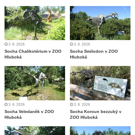
Pamětní kámen rybníka Barbory v
Duchcově
Delfín na Sfingovém rybníku v zámeckém
parku v Duchcově
Sfinga II. na Sfingovém rybníku v
3. 8. 2026
3. 8. 2026
zámeckém parku v Duchcově
Socha Chalikotérium v ZOO
Socha Smilodon v ZOO
Sfinga I. na Sfingovém rybníku v zámeckém
Hluboká
Hluboká
parku v Duchcově
Socha Minervy na nádvoří zámku v
Duchcově
Socha Herkula se saní na nádvoří zámku v
Duchcově
3. 8. 2026
3. 8. 2026
Socha Herkula se lvem na nádvoří zámku v
Socha Veledaněk v ZOO
Socha Koroun bezzubý v
Duchcově
Hluboká
ZOO Hluboká
Socha Marse na nádvoří zámku v
Duchcově