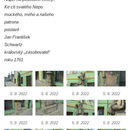
dominikánů u Piaristického náměstí v
Ke cti svatého Nepo
Českých Budějovicích
muckého, mého a našeho
Socha svatého Václava u pramene v
patrona
Semilech
postavil
Jan František
Pamětní deska Tomáše Garrigue Masaryka
Schwartz
na radnici v Českých Budějovicích
královský „zásobovatel“
Pamětní deska na biskupské rezidenci v
roku 1761
Českých Budějovicích
Pamětní deska Josefa Hloucha na
biskupské rezidenci v Českých
Budějovicích
5. 8. 2022
5. 8. 2022
5. 8. 2022
5. 8. 2022
Socha žáby u rybníčku na Náměstí v
Kamenném Újezdě
Pamětní kámen družebních obcí Kamenný
Újezd a Krauchthal v parku na Náměstí v
5. 8. 2022
5. 8. 2022
5. 8. 2022
5. 8. 2022
Kamenném Újezdě