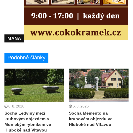
Sousoší svatého Václava, svatého Floriána
a svatého Jana Nepomuckého východně
od Mezné
Socha vodníka na trase naučné stezky v
MANA
Srbské Kamenici
Podstavec v zámecké zahradě v Duchcově
Podobné články
Sousoší dětí u obecního úřadu v Janově
Socha Andromedé u pavilonu Reinerovy
fresky v Duchcově
Socha Amfitrité u pavilonu Reinerovy fresky
v Duchcově
Socha Flóry u pavilonu Reinerovy fresky v
6. 8. 2026
6. 8. 2026
Duchcově
Socha Ledviny mezi
Socha Memento na
kruhovým objezdem a
kruhovém objezdu ve
Socha Afrodité u pavilonu Reinerovy fresky
Munickým rybníkem ve
Hluboké nad Vltavou
v Duchcově
Hluboké nad Vltavou