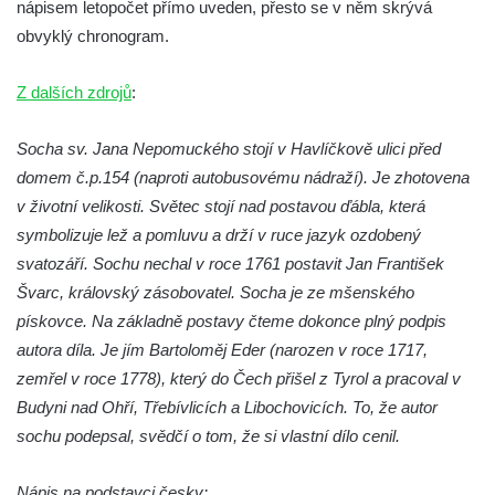
nápisem letopočet přímo uveden, přesto se v něm skrývá
Sochy brouků u Mlýnské stoky v Českých
obvyklý chronogram.
Budějovicích
Socha svatého Vincence Ferrerského na
Z dalších zdrojů
:
nádvoří kláštera dominikánů v Českých
Budějovicích
Socha sv. Jana Nepomuckého stojí v Havlíčkově ulici před
Socha svatého Zachariáše na nádvoří
domem č.p.154 (naproti autobusovému nádraží). Je zhotovena
kláštera dominikánů v Českých
v životní velikosti. Světec stojí nad postavou ďábla, která
Budějovicích
symbolizuje lež a pomluvu a drží v ruce jazyk ozdobený
svatozáří. Sochu nechal v roce 1761 postavit Jan František
Socha svatého Josefa na nádvoří kláštera
Švarc, královský zásobovatel. Socha je ze mšenského
dominikánů v Českých Budějovicích
pískovce. Na základně postavy čteme dokonce plný podpis
Socha svaté Anny na nádvoří kláštera
autora díla. Je jím Bartoloměj Eder (narozen v roce 1717,
dominikánů v Českých Budějovicích
zemřel v roce 1778), který do Čech přišel z Tyrol a pracoval v
Socha svatého Dominika na nádvoří
Budyni nad Ohří, Třebívlicích a Libochovicích. To, že autor
kláštera dominikánů v Českých
sochu podepsal, svědčí o tom, že si vlastní dílo cenil.
Budějovicích
Sousoší Kalvárie před klášterem
Nápis na podstavci česky: