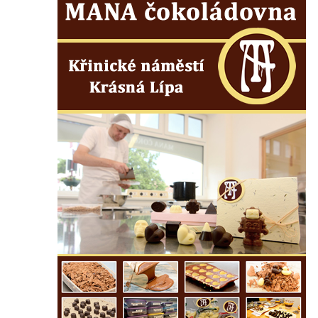
Mirošovicích
Socha býka před areálem firmy 2JCP v
Račicích
Povodňový sloup II. v Dobříni
Povodňový sloup I. v Dobříni
Pamětní kámen vodního díla Josefův Důl
Socha svatého Floriána na domě čp. 3 v
Oparnu
Socha svaté Anny u domu čp. 3 v Oparnu
Lavička Václava Havla v Pardubicích
Lavička Václava Havla v Novém Boru
Lavička Václava Havla v Krásné Lípě
Upoutávka JduHřebenovkou u parkoviště
na Mezní Louce
Kamenný obelisk na vyhlídce u Pravčické
brány