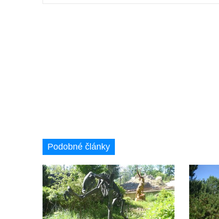
Socha S tebou v parku na Senovážném
náměstí v Českých Budějovicích
Socha Tornádo v parku na Senovážném
náměstí v Českých Budějovicích
Sousoší Humanoidi na Lannově třídě v
Českých Budějovicích
Pomník Vojtěcha Adalberta Lanny v parku
Na Sadech v Českých Budějovicích
Pomník Přemysla Otakara II. v parku Na
Sadech v Českých Budějovicích
Socha Mateřství v parku Na Sadech v
Podobné články
Českých Budějovicích
Památník Otokara Mokrého v parku Na
Sadech v Českých Budějovicích
Poslední dochovaný tramvajový sloup na
Pražské třídě v Českých Budějovicích