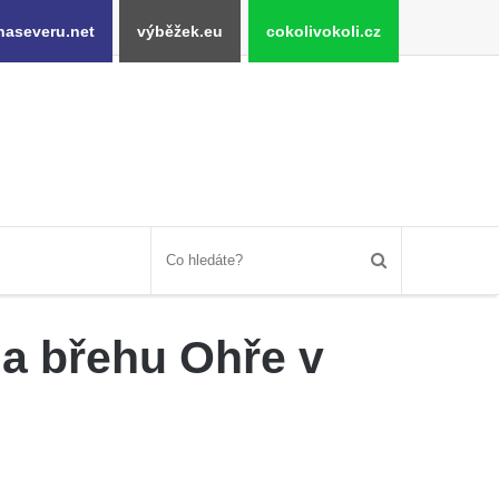
naseveru.net
výběžek.eu
cokolivokoli.cz
na břehu Ohře v