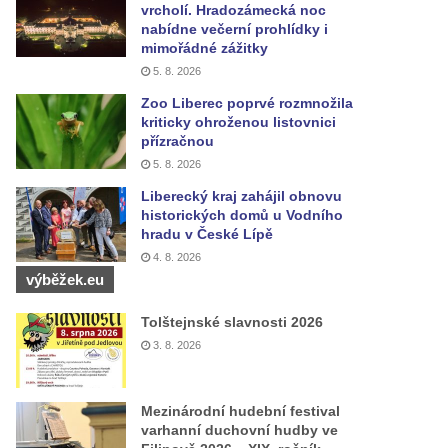
vrcholí. Hradozámecká noc
nabídne večerní prohlídky i
mimořádné zážitky
5. 8. 2026
Zoo Liberec poprvé rozmnožila
kriticky ohroženou listovnici
přízračnou
5. 8. 2026
Liberecký kraj zahájil obnovu
historických domů u Vodního
hradu v České Lípě
4. 8. 2026
výběžek.eu
Tolštejnské slavnosti 2026
3. 8. 2026
Mezinárodní hudební festival
varhanní duchovní hudby ve