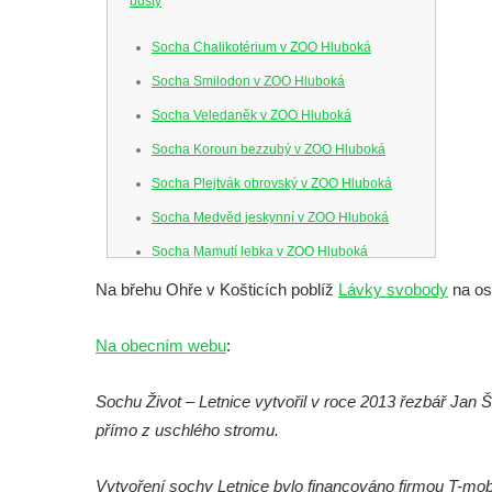
busty
Socha Chalikotérium v ZOO Hluboká
Socha Smilodon v ZOO Hluboká
Socha Veledaněk v ZOO Hluboká
Socha Koroun bezzubý v ZOO Hluboká
Socha Plejtvák obrovský v ZOO Hluboká
Socha Medvěd jeskynní v ZOO Hluboká
Socha Mamutí lebka v ZOO Hluboká
Socha Mamut srstnatý v ZOO Hluboká
Na břehu Ohře v Košticích poblíž
Lávky svobody
na ost
Socha Orel v ZOO Hluboká
Na obecním webu
:
Socha Vydry si hrají v ZOO Hluboká
Socha Přátelství v ZOO Hluboká
Sochu Život – Letnice vytvořil v roce 2013 řezbář Jan
Socha Matka příroda v ZOO Hluboká
přímo z uschlého stromu.
Socha Lišky v ZOO Hluboká
Vytvoření sochy Letnice bylo financováno firmou T-mob
Socha Kudlanka v ZOO Hluboká