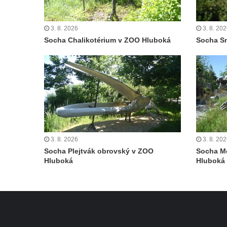
Socha Civilizovaní na Husově třídě v
Českých Budějovicích
3. 8. 2026
3. 8. 20
Socha svatého Jana Nepomuckého Na
Socha Chalikotérium v ZOO Hluboká
Socha S
Sadech u Mlýnské stoky v Českých
Budějovicích
Sochy brouků u Mlýnské stoky v Českých
Budějovicích
Socha svatého Vincence Ferrerského na
nádvoří kláštera dominikánů v Českých
Budějovicích
3. 8. 2026
3. 8. 20
Socha svatého Zachariáše na nádvoří
Socha Plejtvák obrovský v ZOO
Socha M
kláštera dominikánů v Českých
Hluboká
Hluboká
Budějovicích
Socha svatého Josefa na nádvoří kláštera
dominikánů v Českých Budějovicích
Socha svaté Anny na nádvoří kláštera