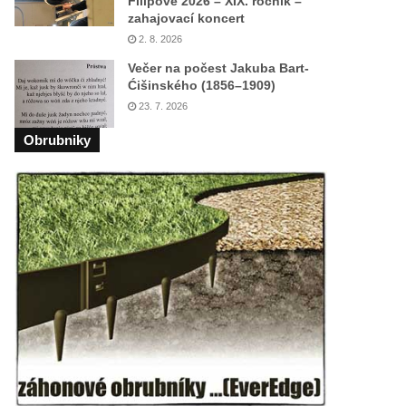
Filipově 2026 – XIX. ročník –
zahajovací koncert
2. 8. 2026
Večer na počest Jakuba Bart-
Ćišinského (1856–1909)
23. 7. 2026
Obrubniky