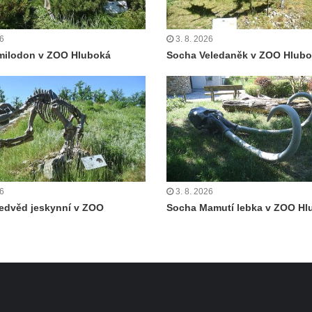
26
3. 8. 2026
milodon v ZOO Hluboká
Socha Veledaněk v ZOO Hlub
26
3. 8. 2026
edvěd jeskynní v ZOO
Socha Mamutí lebka v ZOO Hl