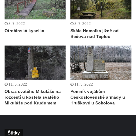
severně od Tokáně
Obrázek svatého Huberta na buku svatého
Huberta
8. 7. 2022
8. 7. 2022
Obrázek svatého Jakuba na skále u cesty
Otročínská kyselka
Skála Homolka jižně od
Bečova nad Teplou
východně od Srbské Kamenice
Busta Jana Amose Komenského na domě
čp. 37 v Račicích
Socha ležícího koně v Sadech
Československé armády v Teplicích
Socha Medvídě v Tierpark Chemnitz
11. 5. 2022
11. 5. 2022
Sochy Ležící žena v Tierpark Chemnitz
Obraz svatého Mikuláše na
Pomník vojákům
rozcestí u kostela svatého
Československé armády u
Sochy Ptáci v Tierpark Chemnitz
Mikuláše pod Krudumem
Hruškové u Sokolova
Socha Skupina jeřábů v Tierpark Chemnitz
Socha Panter v ZOO Leipzig
Socha Dívka s mušlí v ZOO Leipzig
Štítky