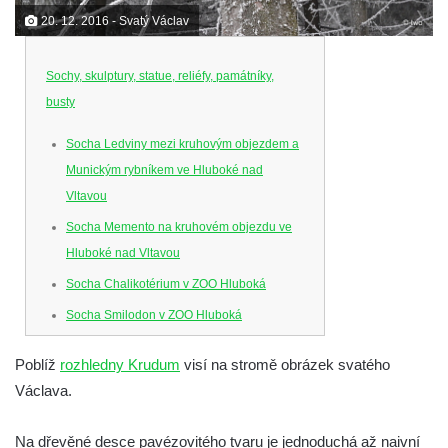
20. 12. 2016 - Svatý Václav
Sochy, skulptury, statue, reliéfy, památníky,
busty
Socha Ledviny mezi kruhovým objezdem a
Munickým rybníkem ve Hluboké nad
Vltavou
Socha Memento na kruhovém objezdu ve
Hluboké nad Vltavou
Socha Chalikotérium v ZOO Hluboká
Socha Smilodon v ZOO Hluboká
Socha Veledaněk v ZOO Hluboká
Poblíž
rozhledny Krudum
visí na stromě obrázek svatého
Socha Koroun bezzubý v ZOO Hluboká
Václava.
Socha Plejtvák obrovský v ZOO Hluboká
Socha Medvěd jeskynní v ZOO Hluboká
Na dřevěné desce pavézovitého tvaru je jednoduchá až naivní