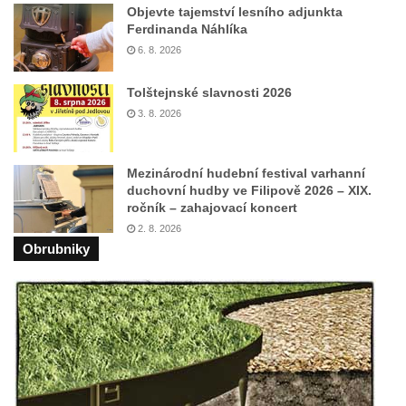
Objevte tajemství lesního adjunkta
Pomník Přemysla Otakara II. v parku Na
Ferdinanda Náhlíka
Sadech v Českých Budějovicích
6. 8. 2026
Socha Mateřství v parku Na Sadech v
Tolštejnské slavnosti 2026
Českých Budějovicích
3. 8. 2026
Památník Otokara Mokrého v parku Na
Sadech v Českých Budějovicích
Mezinárodní hudební festival varhanní
Poslední dochovaný tramvajový sloup na
duchovní hudby ve Filipově 2026 – XIX.
Pražské třídě v Českých Budějovicích
ročník – zahajovací koncert
Socha Civilizovaní na Husově třídě v
2. 8. 2026
Obrubniky
Českých Budějovicích
Socha svatého Jana Nepomuckého Na
Sadech u Mlýnské stoky v Českých
Budějovicích
Sochy brouků u Mlýnské stoky v Českých
Budějovicích
Socha svatého Vincence Ferrerského na