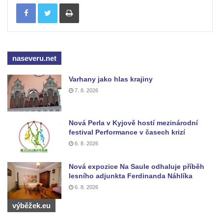
Tisknout
Socha Jana Valeria Jirsíka u Černé věže v
Českých Budějovicích
Socha Krista klesajícího pod křížem u
kostela svatého Mikuláše v Českých
naseveru.net
Budějovicích
Socha svatého Jana Nepomuckého u
Varhany jako hlas krajiny
7. 8. 2026
kostela svaté Rodiny v Českých
Budějovicích
Socha S tebou v parku na Senovážném
Nová Perla v Kyjově hostí mezinárodní
festival Performance v časech krizí
náměstí v Českých Budějovicích
6. 8. 2026
Socha Tornádo v parku na Senovážném
náměstí v Českých Budějovicích
Nová expozice Na Saule odhaluje příběh
Sousoší Humanoidi na Lannově třídě v
lesního adjunkta Ferdinanda Náhlíka
6. 8. 2026
Českých Budějovicích
Pomník Vojtěcha Adalberta Lanny v parku
výběžek.eu
Na Sadech v Českých Budějovicích