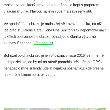
malba světce, který pravou rukou přidržuje kopí s praporem,
Socha Mamutí lebka v ZOO Hluboká
vlajícím mu nad hlavou, na levé ruce má zavěšený štít.
Socha Mamut srstnatý v ZOO Hluboká
Socha Orel v ZOO Hluboká
Ve spodní části obrazu je malá zřejmě kovová tabulka, na níž
Socha Vydry si hrají v ZOO Hluboká
lze přečíst Galerie Cafe / Ilona Urie. Ani to však nepomohlo najít
Socha Přátelství v ZOO Hluboká
jakékoli podrobnosti o obraze. Snad jde o členku výtvarné
skupiny Essence (
více zde ->
)
Socha Matka příroda v ZOO Hluboká
Socha Lišky v ZOO Hluboká
Bohužel poloha obrazu je jen přibližná, v roce 2016 jsem neměl
Socha Kudlanka v ZOO Hluboká
k dispozici nic, co by mi na místě pomohlo určit přesné GPS a
Socha Vlčice s mládětem v ZOO Hluboká
nenapadlo mne si tehdy udělat nějakou poznámku, kde přesně
Socha Rys číhající na srnu v ZOO Hluboká
na kterém kmeni obrázek visí…
Socha Orlice v ZOO Hluboká
Socha Tygr v ZOO Hluboká
Socha Želva v ZOO Hluboká
Socha Kozorožec horský v ZOO Hluboká