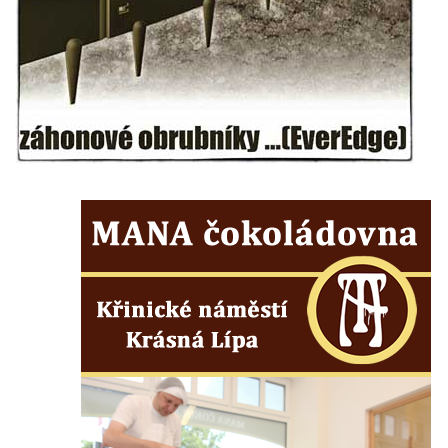
nádvoří kláštera dominikánů v Českých
Budějovicích
Socha svatého Zachariáše na nádvoří
kláštera dominikánů v Českých
Budějovicích
Socha svatého Josefa na nádvoří kláštera
dominikánů v Českých Budějovicích
Socha svaté Anny na nádvoří kláštera
dominikánů v Českých Budějovicích
Socha svatého Dominika na nádvoří
kláštera dominikánů v Českých
Budějovicích
Sousoší Kalvárie před klášterem
dominikánů u Piaristického náměstí v
Českých Budějovicích
Socha svatého Václava u pramene v