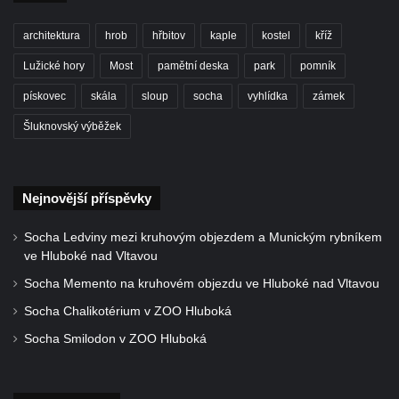
Socha Tygr v ZOO Leipzig
Socha Atlet v ZOO Leipzig
architektura
hrob
hřbitov
kaple
kostel
kříž
Socha Marabu v ZOO Leipzig
Lužické hory
Most
pamětní deska
park
pomník
Busta Karla Maxe Schneidera v ZOO
pískovec
skála
sloup
socha
vyhlídka
zámek
Leipzig
Šluknovský výběžek
Socha Iásón v ZOO Leipzig
Socha Mladý slon v ZOO Leipzig
Socha Býk v ZOO Dresden
Nejnovější příspěvky
Socha Uprchlý otrok bojuje s divokým psem
Socha Ledviny mezi kruhovým objezdem a Munickým rybníkem
v ZOO Dresden
ve Hluboké nad Vltavou
Socha krokodýla v ZOO Dresden
Socha Memento na kruhovém objezdu ve Hluboké nad Vltavou
Socha slona v ZOO Dresden
Socha Chalikotérium v ZOO Hluboká
Socha Faun s medvíďaty v ZOO Dresden
Socha Smilodon v ZOO Hluboká
Socha divokého prasete před vstupem do
ZOO Dresden