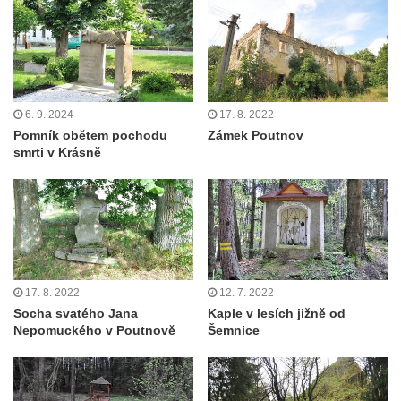
Pomník J. V. Kamarýta v Krumlovské ulici ve
Velešíně
Pamětní deska arcibiskupa Micara ve
vstupu do poutního místa Římov
Plastika Koule v Gutenbergově ulici v
6. 9. 2024
17. 8. 2022
Liberci
Pomník obětem pochodu
Zámek Poutnov
smrti v Krásně
Pamětní deska Vojtěcha Kocmicha na
domě čp. 37 v ulici Betlém v Římově
Pomník na paměť zrušení roboty v Plavu
Socha vodníka v Plavu
Socha svatého Jana Nepomuckého v
Třebušíně
17. 8. 2022
12. 7. 2022
Pamětní deska Johanna Nepomuka
Socha svatého Jana
Kaple v lesích jižně od
Nepomuckého v Poutnově
Šemnice
Fischera na domě čp. 5/16 na třídě 9.
května v Rumburku
Pamětní deska Johanna Neumanna