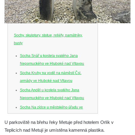
Sochy, skulptury, statue, reliéfy, památníky,
busty
Socha Snář u kostela svatého Jana
Nepomuckého ve Hluboké nad Vltavou
Socha Kruhy na vodě na náměstí Čsl.
armády ve Hluboké nad Vltavou
Socha Anděl u kostela svatého Jana
Nepomuckého ve Hluboké nad Vltavou
Socha Na zídce u městského úřadu ve
Hluboké nad Vltavou
U parkoviště na břehu řeky Metuje před hotelem Orlík v
Socha Posel na břehu Munického rybníka
Teplicích nad Metují je umístěna kamenná plastika.
ve Hluboké nad Vltavou