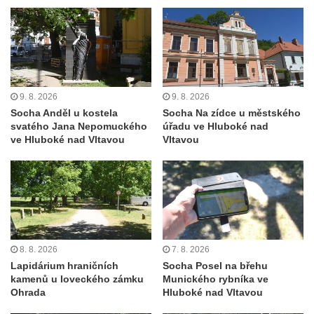
Leipzig
Socha Iásón v ZOO Leipzig
Socha Mladý slon v ZOO Leipzig
Socha Býk v ZOO Dresden
Socha Uprchlý otrok bojuje s divokým psem
9. 8. 2026
9. 8. 2026
v ZOO Dresden
Socha Anděl u kostela
Socha Na zídce u městského
svatého Jana Nepomuckého
úřadu ve Hluboké nad
Socha krokodýla v ZOO Dresden
ve Hluboké nad Vltavou
Vltavou
Socha slona v ZOO Dresden
Socha Faun s medvíďaty v ZOO Dresden
Socha divokého prasete před vstupem do
ZOO Dresden
Socha světce severně od Lužce nad
8. 8. 2026
7. 8. 2026
Vltavou
Lapidárium hraničních
Socha Posel na břehu
Pamětní kámen revitalizace Vltavy Vraňany
kamenů u loveckého zámku
Munického rybníka ve
Ohrada
Hluboké nad Vltavou
– Hořín u Lužce nad Vltavou