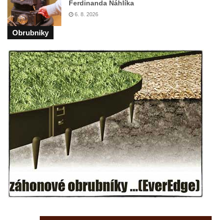
Ferdinanda Náhlíka
Českých Budějovicích
6. 8. 2026
Pamětní deska Josefa Hloucha na
Obrubniky
biskupské rezidenci v Českých
Budějovicích
Socha žáby u rybníčku na Náměstí v
Kamenném Újezdě
Pamětní kámen družebních obcí Kamenný
Újezd a Krauchthal v parku na Náměstí v
Kamenném Újezdě
Socha na náměstí J. V. Kamarýta ve
Velešíně
Pomník J. V. Kamarýta v Krumlovské ulici ve
Velešíně
Pamětní deska arcibiskupa Micara ve
vstupu do poutního místa Římov
Plastika Koule v Gutenbergově ulici v