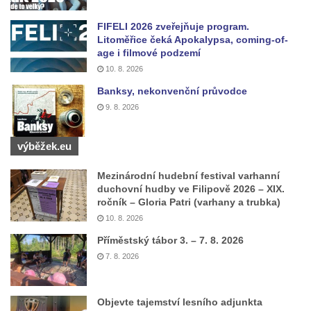
Socha svatého Zachariáše na nádvoří
FIFELI 2026 zveřejňuje program.
kláštera dominikánů v Českých
Litoměřice čeká Apokalypsa, coming-of-
Budějovicích
age i filmové podzemí
10. 8. 2026
Socha svatého Josefa na nádvoří kláštera
dominikánů v Českých Budějovicích
Banksy, nekonvenční průvodce
9. 8. 2026
Socha svaté Anny na nádvoří kláštera
dominikánů v Českých Budějovicích
výběžek.eu
Socha svatého Dominika na nádvoří
kláštera dominikánů v Českých
Mezinárodní hudební festival varhanní
Budějovicích
duchovní hudby ve Filipově 2026 – XIX.
ročník – Gloria Patri (varhany a trubka)
Sousoší Kalvárie před klášterem
10. 8. 2026
dominikánů u Piaristického náměstí v
Příměstský tábor 3. – 7. 8. 2026
Českých Budějovicích
7. 8. 2026
Pamětní deska Tomáše Garrigue Masaryka
na radnici v Českých Budějovicích
Objevte tajemství lesního adjunkta
Pamětní deska na biskupské rezidenci v