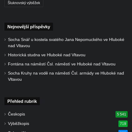
Šluknovský výběžek
Oparnu
Socha svaté Anny u domu čp. 3 v Oparnu
Lavička Václava Havla v Pardubicích
Nejnovější příspěvky
Sousoší dětí u obecního úřadu v Janově
Socha Snář u kostela svatého Jana Nepomuckého ve Hluboké
Lavička Václava Havla v Novém Boru
nad Vltavou
Lavička Václava Havla v Krásné Lípě
Historická studna ve Hluboké nad Vltavou
Upoutávka JduHřebenovkou u parkoviště
Fontána na náměstí Čsl. náměstí ve Hluboké nad Vltavou
na Mezní Louce
Socha Kruhy na vodě na náměstí Čsl. armády ve Hluboké nad
Kamenný obelisk na vyhlídce u Pravčické
Vltavou
brány
Sousoší svatého Václava, svatého Floriána
a svatého Jana Nepomuckého východně
Přehled rubrik
od Mezné
Českopis
5 541
Socha vodníka na trase naučné stezky v
Výběžkopis
719
Srbské Kamenici