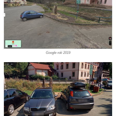
Socha Rosomák v ZOO Hluboká
Socha Beruška v ZOO Hluboká
Socha Vážka v ZOO Hluboká
Socha Volavka v ZOO Hluboká
Flamingo trůn v ZOO Hluboká
Lavička Kůň Převalského v ZOO Hluboká
Socha Opičákovník v ZOO Hluboká
Google rok 2019
Socha Roháč v ZOO Hluboká
Socha Mystik v ZOO Hluboká
Reliéf Rodina a práce na budově záložny
čp. 69/1 v Českých Budějovicích
Socha Jana Valeria Jirsíka u Černé věže v
Českých Budějovicích
Socha Krista klesajícího pod křížem u
kostela svatého Mikuláše v Českých