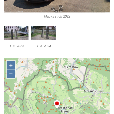
Budějovicích
Socha svatého Jana Nepomuckého u
kostela svaté Rodiny v Českých
Mapy.cz rok 2022
Budějovicích
Socha S tebou v parku na Senovážném
náměstí v Českých Budějovicích
Socha Tornádo v parku na Senovážném
3. 4. 2024
3. 4. 2024
náměstí v Českých Budějovicích
Sousoší Humanoidi na Lannově třídě v
Českých Budějovicích
Pomník Vojtěcha Adalberta Lanny v parku
Na Sadech v Českých Budějovicích
Pomník Přemysla Otakara II. v parku Na
Sadech v Českých Budějovicích
Socha Mateřství v parku Na Sadech v
Českých Budějovicích