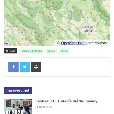
Památník Otokara Mokrého v parku Na
Sadech v Českých Budějovicích
Poslední dochovaný tramvajový sloup na
Pražské třídě v Českých Budějovicích
Socha Civilizovaní na Husově třídě v
Českých Budějovicích
Socha svatého Jana Nepomuckého Na
Tagy
Teplice nad Metují
socha
kámen
Sadech u Mlýnské stoky v Českých
Budějovicích
Tisknout
Socha svatého Václava u pramene v
Semilech
Sochy brouků u Mlýnské stoky v Českých
Budějovicích
naseveru.net
Socha svatého Vincence Ferrerského na
Festival KULT otevře otázku pravdy
nádvoří kláštera dominikánů v Českých
10. 8. 2026
Budějovicích