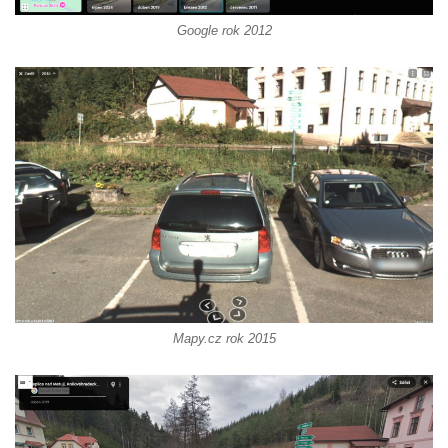
Socha Přátelství v ZOO Hluboká
Google rok 2012
Socha Matka příroda v ZOO Hluboká
Socha Lišky v ZOO Hluboká
Socha Kudlanka v ZOO Hluboká
Socha Vlčice s mládětem v ZOO Hluboká
Socha Rys číhající na srnu v ZOO Hluboká
Socha Orlice v ZOO Hluboká
Socha Tygr v ZOO Hluboká
Socha Želva v ZOO Hluboká
Socha Kozorožec horský v ZOO Hluboká
Socha Včela v ZOO Hluboká
Mapy.cz rok 2015
Socha Housenka v ZOO Hluboká
Lysá nad Labem, barokní město Šporkovo
Socha Nosorožík v ZOO Hluboká