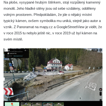
Na ploše, vysypané hrubým štěrkem, stojí rozpůlený kamenný
Socha Ledviny mezi kruhovým objezdem a
monolit. Jeho hladké stěny jsou od sebe vzdáleny, odděleny
Munickým rybníkem ve Hluboké nad
volným prostorem. Předpokládám, že jde o nějaký místní
Vltavou
typický kámen, ovšem symbolika mu uniká, stejně jako autor a
Socha Memento na kruhovém objezdu ve
vznik. Z Panoramat na mapy.cz a GoogleStreetView je vidět, že
Hluboké nad Vltavou
v roce 2015 tu nebylo ještě nic, v roce 2019 už byl kámen na
Socha Chalikotérium v ZOO Hluboká
svém místě.
Socha Smilodon v ZOO Hluboká
Socha Veledaněk v ZOO Hluboká
Socha Koroun bezzubý v ZOO Hluboká
Socha Plejtvák obrovský v ZOO Hluboká
Socha Medvěd jeskynní v ZOO Hluboká
Socha Mamutí lebka v ZOO Hluboká
Socha Mamut srstnatý v ZOO Hluboká
Socha Orel v ZOO Hluboká
Socha Vydry si hrají v ZOO Hluboká