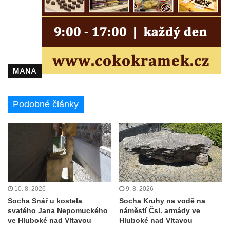
Huberta
Obrázek svatého Jakuba na skále u cesty
východně od Srbské Kamenice
Busta Jana Amose Komenského na domě
čp. 37 v Račicích
MANA
Socha Medvídě v Tierpark Chemnitz
Sochy Ležící žena v Tierpark Chemnitz
Podobné články
Sochy Ptáci v Tierpark Chemnitz
Socha Skupina jeřábů v Tierpark Chemnitz
Socha Panter v ZOO Leipzig
Socha Dívka s mušlí v ZOO Leipzig
Socha Tygr v ZOO Leipzig
Socha Atlet v ZOO Leipzig
10. 8. 2026
9. 8. 2026
Socha Snář u kostela
Socha Kruhy na vodě na
Socha Marabu v ZOO Leipzig
svatého Jana Nepomuckého
náměstí Čsl. armády ve
Busta Karla Maxe Schneidera v ZOO
ve Hluboké nad Vltavou
Hluboké nad Vltavou