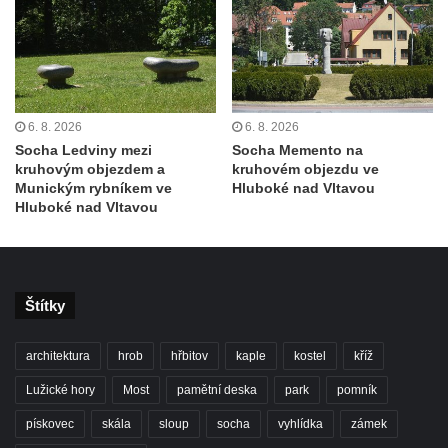
Strom svobody a památník 100 let republiky
a 30. výročí listopadu 1989 v Hrobčicích
Boží muka v parku před domem čp. 17 v
Hrobčicích
Sochy „Klaun a dívenka“ v parku v centru
6. 8. 2026
6. 8. 2026
Hrobčic
Socha Ledviny mezi
Socha Memento na
kruhovým objezdem a
kruhovém objezdu ve
Socha svatého Antonína poustevníka v
Munickým rybníkem ve
Hluboké nad Vltavou
Mirošovicích
Hluboké nad Vltavou
Socha vodníka u požární nádrže v
Mirošovicích
Socha býka před areálem firmy 2JCP v
Štítky
Račicích
Povodňový sloup II. v Dobříni
architektura
hrob
hřbitov
kaple
kostel
kříž
Povodňový sloup I. v Dobříni
Lužické hory
Most
pamětní deska
park
pomník
Pamětní kámen vodního díla Josefův Důl
pískovec
skála
sloup
socha
vyhlídka
zámek
Socha svatého Floriána na domě čp. 3 v