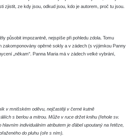
ti zjistit, ze kdy jsou, odkud jsou, kdo je autorem, proč tu jsou.
měly působit impozantně, nejspíše při pohledu zdola. Tomu
ich zakomponovány opěrné sokly a v zádech (s výjimkou Panny
chycení „někam“. Panna Maria má v zádech velké vybrání,
ík v mnišském oděvu, nejčastěji v černé kutně
áliích s berlou a mitrou. Může v ruce držet knihu (řehole sv.
ho hlavním individuálním atributem je ďábel upoutaný na řetěze,
přaženého do pluhu (oře s ním).