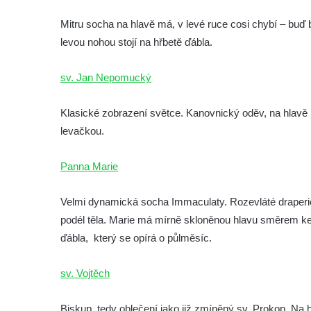
Socha Nosorožík v ZOO Hluboká
Mitru socha na hlavě má, v levé ruce cosi chybí – buď b
Socha Rosomák v ZOO Hluboká
levou nohou stojí na hřbetě ďábla.
Socha Beruška v ZOO Hluboká
sv. Jan Nepomucký
Socha Vážka v ZOO Hluboká
Socha Volavka v ZOO Hluboká
Klasické zobrazení světce. Kanovnický oděv, na hlavě b
Flamingo trůn v ZOO Hluboká
levačkou.
Lavička Kůň Převalského v ZOO Hluboká
Panna Marie
Lysá nad Labem, barokní město Šporkovo
Socha Opičákovník v ZOO Hluboká
Velmi dynamická socha Immaculaty. Rozevláté draperie
Socha Roháč v ZOO Hluboká
podél těla. Marie má mírně skloněnou hlavu směrem ke
Socha Mystik v ZOO Hluboká
ďábla, který se opírá o půlměsíc.
Reliéf Rodina a práce na budově záložny
sv. Vojtěch
čp. 69/1 v Českých Budějovicích
Socha Jana Valeria Jirsíka u Černé věže v
Biskup, tedy oblečení jako již zmíněný sv. Prokop. Na h