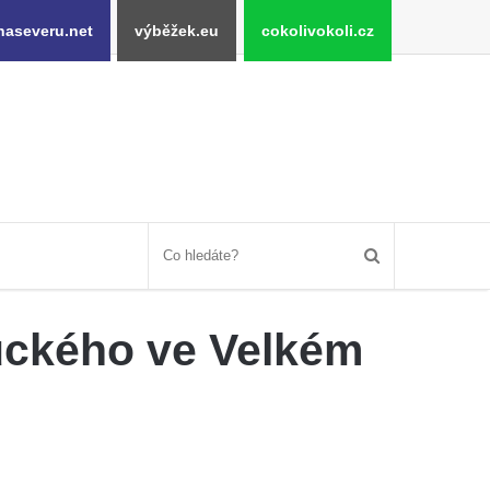
naseveru.net
výběžek.eu
cokolivokoli.cz
uckého ve Velkém