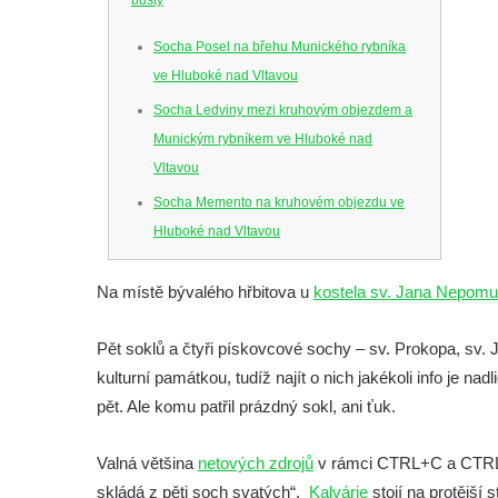
Socha Posel na břehu Munického rybníka
ve Hluboké nad Vltavou
Socha Ledviny mezi kruhovým objezdem a
Munickým rybníkem ve Hluboké nad
Vltavou
Socha Memento na kruhovém objezdu ve
Hluboké nad Vltavou
Socha Chalikotérium v ZOO Hluboká
Na místě bývalého hřbitova u
kostela sv. Jana Nepomu
Socha Smilodon v ZOO Hluboká
Socha Veledaněk v ZOO Hluboká
Pět soklů a čtyři pískovcové sochy – sv. Prokopa, sv
Socha Koroun bezzubý v ZOO Hluboká
kulturní památkou, tudíž najít o nich jakékoli info je nad
Socha Plejtvák obrovský v ZOO Hluboká
pět. Ale komu patřil prázdný sokl, ani ťuk.
Socha Medvěd jeskynní v ZOO Hluboká
Valná většina
netových zdrojů
v rámci CTRL+C a CTRL+V
Socha Mamutí lebka v ZOO Hluboká
skládá z pěti soch svatých“.
Kalvárie
stojí na protější 