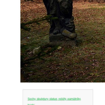
Sochy, skulptury, statue, reliéfy, památníky,
busty