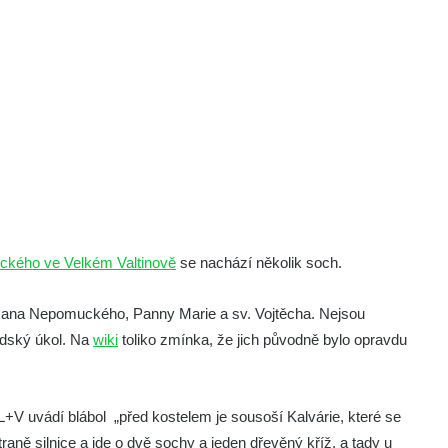
ckého ve Velkém Valtinově
se nachází několik soch.
. Jana Nepomuckého, Panny Marie a sv. Vojtěcha. Nejsou
lidský úkol. Na
wiki
toliko zmínka, že jich původně bylo opravdu
 uvádí blábol „před kostelem je sousoší Kalvárie, které se
straně silnice a jde o dvě sochy a jeden dřevěný kříž, a tady u