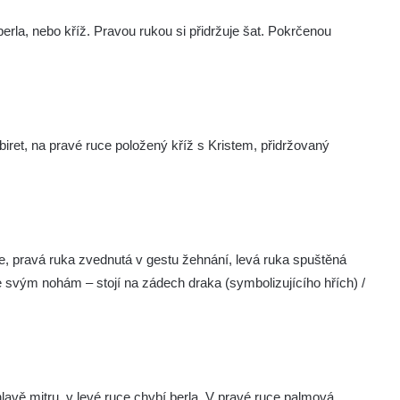
erla, nebo kříž. Pravou rukou si přidržuje šat. Pokrčenou
iret, na pravé ruce položený kříž s Kristem, přidržovaný
, pravá ruka zvednutá v gestu žehnání, levá ruka spuštěná
 svým nohám – stojí na zádech draka (symbolizujícího hřích) /
lavě mitru, v levé ruce chybí berla. V pravé ruce palmová