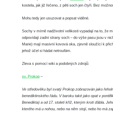
Socha Mamut srstnatý v ZOO Hluboká
kostela, jak již řečeno, z pěti soch jen čtyři. Bez možnos
Socha Orel v ZOO Hluboká
Mohu tedy jen usuzovat a popsat viděné.
Socha Vydry si hrají v ZOO Hluboká
Socha Přátelství v ZOO Hluboká
Sochy v mírně nadživotní velikosti vypadají na to, že 
Socha Matka příroda v ZOO Hluboká
odpovídají zadní strany soch – do výše pasu jsou v n
Socha Lišky v ZOO Hluboká
Marie) mají masivní kovová oka, zjevně sloužící k při
Socha Kudlanka v ZOO Hluboká
jehož účel si hádat netroufám.
Socha Vlčice s mládětem v ZOO Hluboká
Zleva s pomocí wiki a podobných zdrojů:
Socha Rys číhající na srnu v ZOO Hluboká
Socha Orlice v ZOO Hluboká
sv. Prokop
–
Socha Tygr v ZOO Hluboká
Socha Želva v ZOO Hluboká
Ve středověku byl svatý Prokop zobrazován jako řeholn
benediktinského řádu. V baroku také jako opat v pontifik
Socha Kozorožec horský v ZOO Hluboká
Benedikta) a od 17. století kříž, kterým krotí ďábla. Je
Socha Včela v ZOO Hluboká
kterého má u nohou, nebo na něm stojí, nebo ho má za
Socha Housenka v ZOO Hluboká