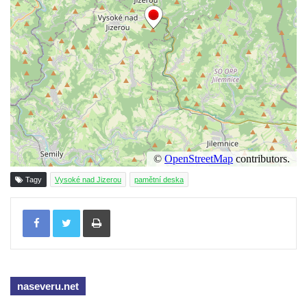
Socha Mystik v ZOO Hluboká
Reliéf Rodina a práce na budově záložny
čp. 69/1 v Českých Budějovicích
Socha Jana Valeria Jirsíka u Černé věže v
Českých Budějovicích
Socha Krista klesajícího pod křížem u
kostela svatého Mikuláše v Českých
Budějovicích
Socha svatého Jana Nepomuckého u
Tagy
Vysoké nad Jizerou
pamětní deska
kostela svaté Rodiny v Českých
Tisknout
Budějovicích
Socha S tebou v parku na Senovážném
náměstí v Českých Budějovicích
Socha Tornádo v parku na Senovážném
naseveru.net
náměstí v Českých Budějovicích