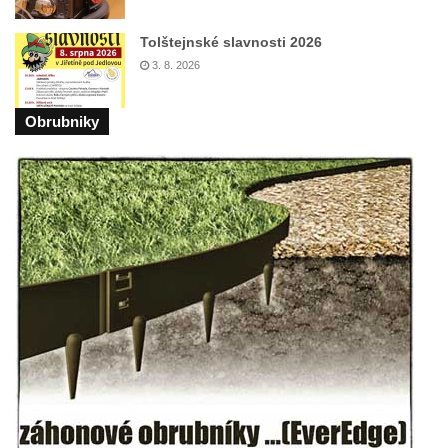
Budějovicích
Sochy brouků u Mlýnské stoky v Českých
Tolštejnské slavnosti 2026
Budějovicích
3. 8. 2026
Socha svatého Vincence Ferrerského na
Obrubniky
nádvoří kláštera dominikánů v Českých
Budějovicích
Socha svatého Zachariáše na nádvoří
kláštera dominikánů v Českých
Budějovicích
Socha svatého Josefa na nádvoří kláštera
dominikánů v Českých Budějovicích
Socha svaté Anny na nádvoří kláštera
dominikánů v Českých Budějovicích
Socha svatého Dominika na nádvoří
kláštera dominikánů v Českých
Budějovicích