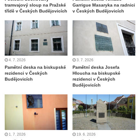
tramvajový sloup na Pražské
Garrigue Masaryka na radnici
Fischera na domě čp. 5/16 na třídě 9.
třídě v Českých Budějovicích
v Českých Budějovicích
května v Rumburku
Pamětní deska Johanna Neumanna
severně od Tokáně
Obrázek svatého Huberta na buku svatého
Huberta
Obrázek svatého Jakuba na skále u cesty
4. 7. 2026
3. 7. 2026
Pamětní deska na biskupské
Pamětní deska Josefa
východně od Srbské Kamenice
rezidenci v Českých
Hloucha na biskupské
Busta Jana Amose Komenského na domě
Budějovicích
rezidenci v Českých
Budějovicích
čp. 37 v Račicích
Socha ležícího koně v Sadech
Československé armády v Teplicích
Socha Medvídě v Tierpark Chemnitz
Sochy Ležící žena v Tierpark Chemnitz
Sochy Ptáci v Tierpark Chemnitz
1. 7. 2026
19. 6. 2026