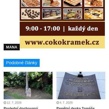
Kamenném Újezdě
Socha na náměstí J. V. Kamarýta ve
Velešíně
Pomník J. V. Kamarýta v Krumlovské ulici ve
Velešíně
Pamětní deska arcibiskupa Micara ve
vstupu do poutního místa Římov
MANA
Plastika Koule v Gutenbergově ulici v
Liberci
Podobné články
Pamětní deska Vojtěcha Kocmicha na
domě čp. 37 v ulici Betlém v Římově
Pomník na paměť zrušení roboty v Plavu
Socha vodníka v Plavu
Socha svatého Jana Nepomuckého v
Třebušíně
12. 7. 2026
4. 7. 2026
Pamětní deska Johanna Nepomuka
Poslední dochovaný
Pamětní deska Tomáše