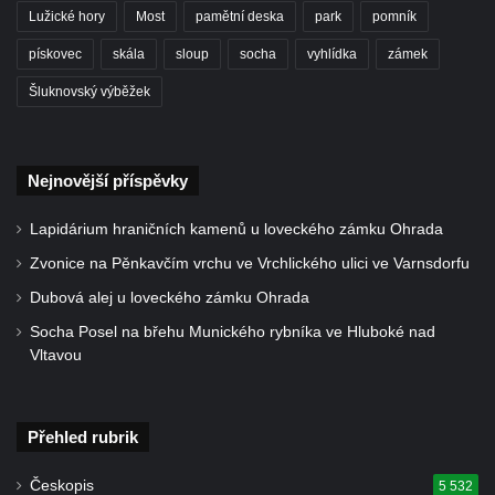
Lužické hory
Most
pamětní deska
park
pomník
Socha Faun s medvíďaty v ZOO Dresden
Socha divokého prasete před vstupem do
pískovec
skála
sloup
socha
vyhlídka
zámek
ZOO Dresden
Šluknovský výběžek
Socha světce severně od Lužce nad
Vltavou
Pamětní kámen revitalizace Vltavy Vraňany
Nejnovější příspěvky
– Hořín u Lužce nad Vltavou
Lapidárium hraničních kamenů u loveckého zámku Ohrada
Strom svobody a památník 100 let republiky
Zvonice na Pěnkavčím vrchu ve Vrchlického ulici ve Varnsdorfu
a 30. výročí listopadu 1989 v Hrobčicích
Dubová alej u loveckého zámku Ohrada
Boží muka v parku před domem čp. 17 v
Socha Posel na břehu Munického rybníka ve Hluboké nad
Hrobčicích
Vltavou
Sochy „Klaun a dívenka“ v parku v centru
Hrobčic
Socha svatého Antonína poustevníka v
Přehled rubrik
Mirošovicích
Českopis
5 532
Socha vodníka u požární nádrže v