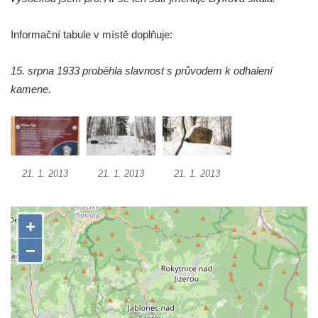
Socha Tygr v ZOO Hluboká
Socha Želva v ZOO Hluboká
Informační tabule v místě doplňuje:
Socha Kozorožec horský v ZOO Hluboká
15. srpna 1933 proběhla slavnost s průvodem k odhalení
Socha Včela v ZOO Hluboká
kamene.
Socha Housenka v ZOO Hluboká
Socha Nosorožík v ZOO Hluboká
Socha Rosomák v ZOO Hluboká
Socha Beruška v ZOO Hluboká
21. 1. 2013
21. 1. 2013
21. 1. 2013
Socha Vážka v ZOO Hluboká
Socha Volavka v ZOO Hluboká
Flamingo trůn v ZOO Hluboká
Lavička Kůň Převalského v ZOO Hluboká
Lysá nad Labem, barokní město Šporkovo
Socha Opičákovník v ZOO Hluboká
Socha Roháč v ZOO Hluboká