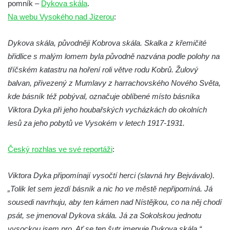
pomník –
Dykova skála
.
Socha Koroun bezzubý v ZOO Hluboká
Na webu Vysokého nad Jizerou
:
Socha Plejtvák obrovský v ZOO Hluboká
Dykova skála, původněji Kobrova skála. Skalka z křemičité
Socha Medvěd jeskynní v ZOO Hluboká
břidlice s malým lomem byla původně nazvána podle polohy na
Socha Mamutí lebka v ZOO Hluboká
tříčském katastru na hoření roli větve rodu Kobrů. Žulový
Socha Mamut srstnatý v ZOO Hluboká
balvan, přivezený z Mumlavy z harrachovského Nového Světa,
Socha Orel v ZOO Hluboká
kde básník též pobýval, označuje oblíbené místo básníka
Socha Vydry si hrají v ZOO Hluboká
Viktora Dyka při jeho houbařských vycházkách do okolních
lesů za jeho pobytů ve Vysokém v letech 1917-1931.
Socha Přátelství v ZOO Hluboká
Socha Matka příroda v ZOO Hluboká
Český rozhlas ve své reportáži
:
Socha Lišky v ZOO Hluboká
Socha Kudlanka v ZOO Hluboká
Viktora Dyka připomínají vysočtí herci (slavná hry Bejvávalo).
Socha Vlčice s mládětem v ZOO Hluboká
„Tolik let sem jezdí básník a nic ho ve městě nepřipomíná. Já
sousedi navrhuju, aby ten kámen nad Nístějkou, co na něj chodí
Socha Rys číhající na srnu v ZOO Hluboká
psát, se jmenoval Dykova skála. Já za Sokolskou jednotu
Socha Orlice v ZOO Hluboká
vysockou jsem pro. Ať se ten šutr jmenuje Dykova skála.“