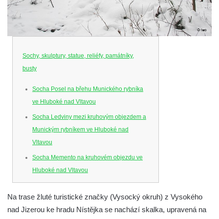
Sochy, skulptury, statue, reliéfy, památníky,
busty
Socha Posel na břehu Munického rybníka
ve Hluboké nad Vltavou
Socha Ledviny mezi kruhovým objezdem a
Munickým rybníkem ve Hluboké nad
Vltavou
Socha Memento na kruhovém objezdu ve
Hluboké nad Vltavou
Socha Chalikotérium v ZOO Hluboká
Na trase žluté turistické značky (Vysocký okruh) z Vysokého
Socha Smilodon v ZOO Hluboká
nad Jizerou ke hradu Nístějka se nachází skalka, upravená na
Socha Veledaněk v ZOO Hluboká