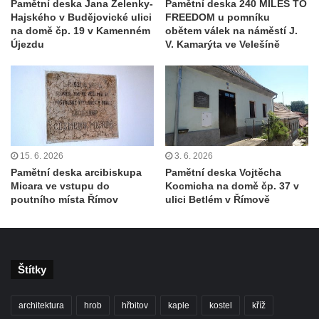
Pamětní deska Jana Zelenky-
Pamětní deska 240 MILES TO
Socha Skupina jeřábů v Tierpark Chemnitz
Hajského v Budějovické ulici
FREEDOM u pomníku
Socha Panter v ZOO Leipzig
na domě čp. 19 v Kamenném
obětem válek na náměstí J.
Újezdu
V. Kamarýta ve Velešíně
Socha Dívka s mušlí v ZOO Leipzig
Socha Tygr v ZOO Leipzig
Socha Atlet v ZOO Leipzig
Socha Marabu v ZOO Leipzig
Busta Karla Maxe Schneidera v ZOO
15. 6. 2026
3. 6. 2026
Leipzig
Pamětní deska arcibiskupa
Pamětní deska Vojtěcha
Socha Iásón v ZOO Leipzig
Micara ve vstupu do
Kocmicha na domě čp. 37 v
poutního místa Římov
ulici Betlém v Římově
Socha Mladý slon v ZOO Leipzig
Socha Býk v ZOO Dresden
Socha Uprchlý otrok bojuje s divokým psem
v ZOO Dresden
Štítky
Socha krokodýla v ZOO Dresden
architektura
hrob
hřbitov
kaple
kostel
kříž
Socha slona v ZOO Dresden