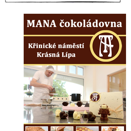
Sousoší Kalvárie před klášterem
dominikánů u Piaristického náměstí v
Českých Budějovicích
Socha svatého Václava u pramene v
Semilech
Pamětní deska Tomáše Garrigue Masaryka
na radnici v Českých Budějovicích
Pamětní deska na biskupské rezidenci v
Českých Budějovicích
Pamětní deska Josefa Hloucha na
biskupské rezidenci v Českých
Budějovicích
Socha žáby u rybníčku na Náměstí v
Kamenném Újezdě
Pamětní kámen družebních obcí Kamenný
Újezd a Krauchthal v parku na Náměstí v