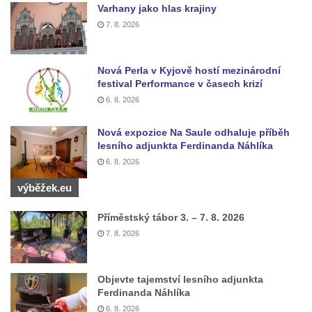
Sousoší Humanoidi na Lannově třídě v
Varhany jako hlas krajiny
Českých Budějovicích
7. 8. 2026
Pomník Vojtěcha Adalberta Lanny v parku
Na Sadech v Českých Budějovicích
Nová Perla v Kyjově hostí mezinárodní
Pomník Přemysla Otakara II. v parku Na
festival Performance v časech krizí
6. 8. 2026
Sadech v Českých Budějovicích
Socha Mateřství v parku Na Sadech v
Nová expozice Na Saule odhaluje příběh
Českých Budějovicích
lesního adjunkta Ferdinanda Náhlíka
Památník Otokara Mokrého v parku Na
6. 8. 2026
Sadech v Českých Budějovicích
výběžek.eu
Poslední dochovaný tramvajový sloup na
Příměstský tábor 3. – 7. 8. 2026
Pražské třídě v Českých Budějovicích
7. 8. 2026
Socha Civilizovaní na Husově třídě v
Českých Budějovicích
Objevte tajemství lesního adjunkta
Socha svatého Jana Nepomuckého Na
Ferdinanda Náhlíka
Sadech u Mlýnské stoky v Českých
6. 8. 2026