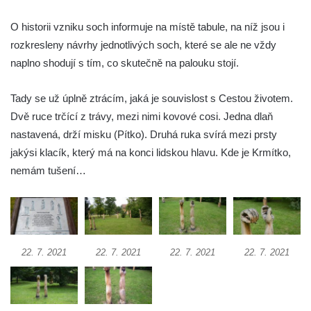
Socha Želva v ZOO Hluboká
Socha Kozorožec horský v ZOO Hluboká
O historii vzniku soch informuje na místě tabule, na níž jsou i
rozkresleny návrhy jednotlivých soch, které se ale ne vždy
Socha Včela v ZOO Hluboká
naplno shodují s tím, co skutečně na palouku stojí.
Socha Housenka v ZOO Hluboká
Socha Nosorožík v ZOO Hluboká
Tady se už úplně ztrácím, jaká je souvislost s Cestou životem.
Socha Rosomák v ZOO Hluboká
Dvě ruce trčící z trávy, mezi nimi kovové cosi. Jedna dlaň
Socha Beruška v ZOO Hluboká
nastavená, drží misku (Pítko). Druhá ruka svírá mezi prsty
jakýsi klacík, který má na konci lidskou hlavu. Kde je Krmítko,
Socha Vážka v ZOO Hluboká
nemám tušení…
Socha Volavka v ZOO Hluboká
Flamingo trůn v ZOO Hluboká
Lavička Kůň Převalského v ZOO Hluboká
Lysá nad Labem, barokní město Šporkovo
22. 7. 2021
22. 7. 2021
22. 7. 2021
22. 7. 2021
Socha Opičákovník v ZOO Hluboká
Socha Roháč v ZOO Hluboká
Socha Mystik v ZOO Hluboká