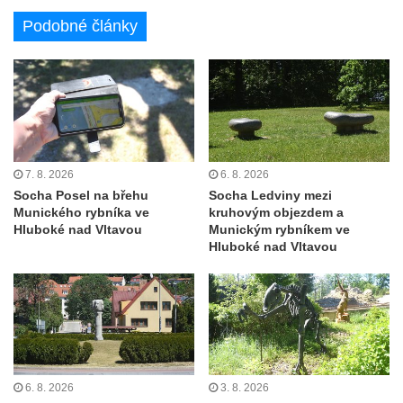
května v Rumburku
Podobné články
Pamětní deska Johanna Neumanna
severně od Tokáně
Obrázek svatého Huberta na buku svatého
Huberta
Obrázek svatého Jakuba na skále u cesty
východně od Srbské Kamenice
7. 8. 2026
6. 8. 2026
Busta Jana Amose Komenského na domě
Socha Posel na břehu
Socha Ledviny mezi
Munického rybníka ve
kruhovým objezdem a
čp. 37 v Račicích
Hluboké nad Vltavou
Munickým rybníkem ve
Socha ležícího koně v Sadech
Hluboké nad Vltavou
Československé armády v Teplicích
Socha Medvídě v Tierpark Chemnitz
Sochy Ležící žena v Tierpark Chemnitz
Sochy Ptáci v Tierpark Chemnitz
Socha Skupina jeřábů v Tierpark Chemnitz
6. 8. 2026
3. 8. 2026