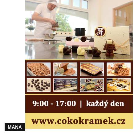
Socha na náměstí J. V. Kamarýta ve
Velešíně
Pomník J. V. Kamarýta v Krumlovské ulici ve
Velešíně
Pamětní deska arcibiskupa Micara ve
vstupu do poutního místa Římov
Plastika Koule v Gutenbergově ulici v
Liberci
Pamětní deska Vojtěcha Kocmicha na
domě čp. 37 v ulici Betlém v Římově
Pomník na paměť zrušení roboty v Plavu
Socha vodníka v Plavu
Socha svatého Jana Nepomuckého v
Třebušíně
Pamětní deska Johanna Nepomuka
MANA
Fischera na domě čp. 5/16 na třídě 9.