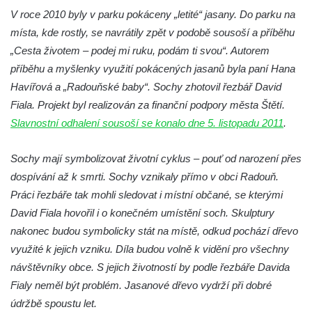
Socha Plejtvák obrovský v ZOO Hluboká
V roce 2010 byly v parku pokáceny „letité“ jasany. Do parku na
místa, kde rostly, se navrátily zpět v podobě sousoší a příběhu
Socha Medvěd jeskynní v ZOO Hluboká
„Cesta životem – podej mi ruku, podám ti svou“. Autorem
Socha Mamutí lebka v ZOO Hluboká
příběhu a myšlenky využití pokácených jasanů byla paní Hana
Socha Mamut srstnatý v ZOO Hluboká
Havířová a „Radouňské baby“. Sochy zhotovil řezbář David
Socha Orel v ZOO Hluboká
Fiala. Projekt byl realizován za finanční podpory města Štětí.
Socha Vydry si hrají v ZOO Hluboká
Slavnostní odhalení sousoší se konalo dne 5. listopadu 2011
.
Socha Přátelství v ZOO Hluboká
Sochy mají symbolizovat životní cyklus – pouť od narození přes
Socha Matka příroda v ZOO Hluboká
dospívání až k smrti. Sochy vznikaly přímo v obci Radouň.
Socha Lišky v ZOO Hluboká
Práci řezbáře tak mohli sledovat i místní občané, se kterými
Socha Kudlanka v ZOO Hluboká
David Fiala hovořil i o konečném umístění soch. Skulptury
Socha Vlčice s mládětem v ZOO Hluboká
nakonec budou symbolicky stát na místě, odkud pochází dřevo
využité k jejich vzniku. Díla budou volně k vidění pro všechny
Socha Rys číhající na srnu v ZOO Hluboká
návštěvníky obce. S jejich životností by podle řezbáře Davida
Socha Orlice v ZOO Hluboká
Fialy neměl být problém. Jasanové dřevo vydrží při dobré
Socha Tygr v ZOO Hluboká
údržbě spoustu let.