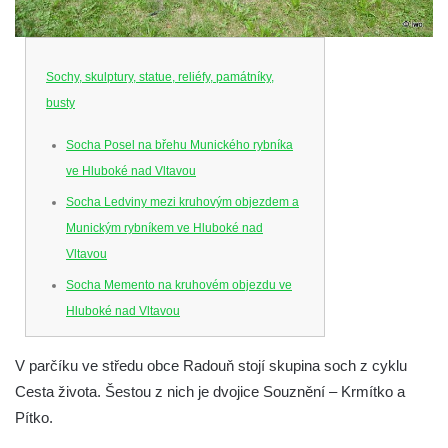
Sochy, skulptury, statue, reliéfy, památníky,
busty
Socha Posel na břehu Munického rybníka
ve Hluboké nad Vltavou
Socha Ledviny mezi kruhovým objezdem a
Munickým rybníkem ve Hluboké nad
Vltavou
Socha Memento na kruhovém objezdu ve
Hluboké nad Vltavou
Socha Chalikotérium v ZOO Hluboká
V parčíku ve středu obce Radouň stojí skupina soch z cyklu
Socha Smilodon v ZOO Hluboká
Cesta života. Šestou z nich je dvojice Souznění – Krmítko a
Socha Veledaněk v ZOO Hluboká
Pítko.
Socha Koroun bezzubý v ZOO Hluboká