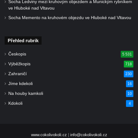
Socha Ledviny mezi kruhovým objezdem a Munickým rybníkem
Socha býka před areálem firmy 2JCP v
ve Hluboké nad Vltavou
Račicích
Socha Memento na kruhovém objezdu ve Hluboké nad Vltavou
Povodňový sloup II. v Dobříni
Povodňový sloup I. v Dobříni
Přehled rubrik
Pamětní kámen vodního díla Josefův Důl
Socha svatého Floriána na domě čp. 3 v
Českopis
5 531
Oparnu
Výběžkopis
718
Socha svaté Anny u domu čp. 3 v Oparnu
Zahraničí
230
Lavička Václava Havla v Pardubicích
Jíme kdekoli
16
Lavička Václava Havla v Novém Boru
Na houby kamkoli
10
Lavička Václava Havla v Krásné Lípě
Kdokoli
4
Upoutávka JduHřebenovkou u parkoviště
na Mezní Louce
Kamenný obelisk na vyhlídce u Pravčické
brány
www.cokolivokoli.cz
|
info@cokolivokoli.cz