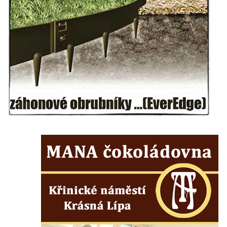
Českých Budějovicích
Socha svatého Václava u pramene v
Semilech
Pamětní deska Tomáše Garrigue Masaryka
na radnici v Českých Budějovicích
Pamětní deska na biskupské rezidenci v
Českých Budějovicích
Pamětní deska Josefa Hloucha na
biskupské rezidenci v Českých
Budějovicích
Socha žáby u rybníčku na Náměstí v
Kamenném Újezdě
Pamětní kámen družebních obcí Kamenný
Újezd a Krauchthal v parku na Náměstí v
Kamenném Újezdě