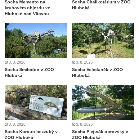
Socha Panter v ZOO Leipzig
Socha Memento na
Socha Chalikotérium v ZOO
kruhovém objezdu ve
Hluboká
Socha Dívka s mušlí v ZOO Leipzig
Hluboké nad Vltavou
Socha Tygr v ZOO Leipzig
Socha Atlet v ZOO Leipzig
Socha Marabu v ZOO Leipzig
Busta Karla Maxe Schneidera v ZOO
Leipzig
3. 8. 2026
3. 8. 2026
Socha Iásón v ZOO Leipzig
Socha Smilodon v ZOO
Socha Veledaněk v ZOO
Hluboká
Hluboká
Socha Mladý slon v ZOO Leipzig
Socha Býk v ZOO Dresden
Socha Uprchlý otrok bojuje s divokým psem
v ZOO Dresden
Socha krokodýla v ZOO Dresden
Socha slona v ZOO Dresden
3. 8. 2026
3. 8. 2026
Socha Koroun bezzubý v
Socha Plejtvák obrovský v
Socha Faun s medvíďaty v ZOO Dresden
ZOO Hluboká
ZOO Hluboká