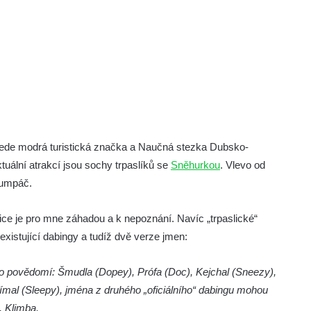
vede modrá turistická značka a Naučná stezka Dubsko-
tuální atrakcí jsou sochy trpaslíků se
Sněhurkou
. Vlevo od
rumpáč.
ětice je pro mne záhadou a k nepoznání. Navíc „trpaslické“
xistující dabingy a tudíž dvě verze jmen:
ho povědomí: Šmudla (Dopey), Prófa (Doc), Kejchal (Sneezy),
římal (Sleepy), jména z druhého „oficiálního“ dabingu mohou
, Klimba.