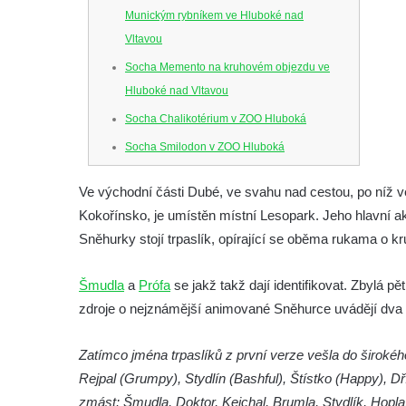
Munickým rybníkem ve Hluboké nad
Vltavou
Socha Memento na kruhovém objezdu ve
Hluboké nad Vltavou
Socha Chalikotérium v ZOO Hluboká
Socha Smilodon v ZOO Hluboká
Socha Veledaněk v ZOO Hluboká
Ve východní části Dubé, ve svahu nad cestou, po níž 
Socha Koroun bezzubý v ZOO Hluboká
Kokořínsko, je umístěn místní Lesopark. Jeho hlavní ak
Socha Plejtvák obrovský v ZOO Hluboká
Sněhurky stojí trpaslík, opírající se oběma rukama o k
Socha Medvěd jeskynní v ZOO Hluboká
Šmudla
a
Prófa
se jakž takž dají identifikovat. Zbylá p
Socha Mamutí lebka v ZOO Hluboká
zdroje o nejznámější animované Sněhurce uvádějí dva e
Socha Mamut srstnatý v ZOO Hluboká
Socha Orel v ZOO Hluboká
Zatímco jména trpaslíků z první verze vešla do široké
Socha Vydry si hrají v ZOO Hluboká
Rejpal (Grumpy), Stydlín (Bashful), Štístko (Happy), D
Socha Přátelství v ZOO Hluboká
zmást: Šmudla, Doktor, Kejchal, Brumla, Stydlík, Hopla