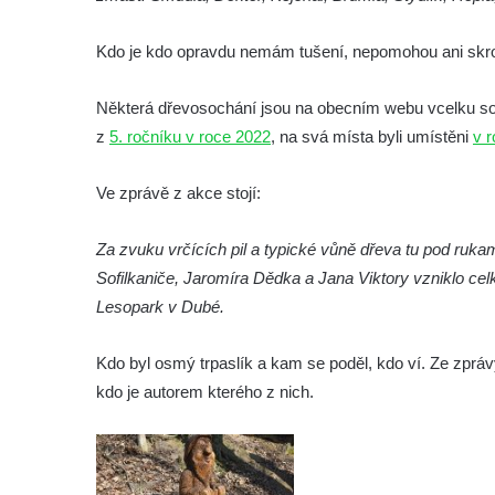
Socha Matka příroda v ZOO Hluboká
Kdo je kdo opravdu nemám tušení, nepomohou ani skro
Socha Lišky v ZOO Hluboká
Socha Kudlanka v ZOO Hluboká
Některá dřevosochání jsou na obecním webu vcelku soli
Socha Vlčice s mládětem v ZOO Hluboká
z
5. ročníku v roce 2022
, na svá místa byli umístěni
v 
Socha Rys číhající na srnu v ZOO Hluboká
Ve zprávě z akce stojí:
Socha Orlice v ZOO Hluboká
Socha Tygr v ZOO Hluboká
Za zvuku vrčících pil a typické vůně dřeva tu pod ruka
Socha Želva v ZOO Hluboká
Sofilkaniče, Jaromíra Dědka a Jana Viktory vzniklo ce
Socha Kozorožec horský v ZOO Hluboká
Lesopark v Dubé.
Socha Včela v ZOO Hluboká
Kdo byl osmý trpaslík a kam se poděl, kdo ví. Ze zprávy
Socha Housenka v ZOO Hluboká
kdo je autorem kterého z nich.
Socha Nosorožík v ZOO Hluboká
Socha Rosomák v ZOO Hluboká
Socha Beruška v ZOO Hluboká