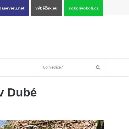
naseveru.net
výběžek.eu
cokolivokoli.cz
 v Dubé