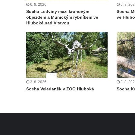
Sadech v Českých Budějovicích
6. 8. 2026
6. 8. 20
Socha Ledviny mezi kruhovým
Socha M
Poslední dochovaný tramvajový sloup na
objezdem a Munickým rybníkem ve
ve Hlubo
Pražské třídě v Českých Budějovicích
Hluboké nad Vltavou
Socha Civilizovaní na Husově třídě v
Českých Budějovicích
Socha svatého Jana Nepomuckého Na
Sadech u Mlýnské stoky v Českých
Budějovicích
Sochy brouků u Mlýnské stoky v Českých
Budějovicích
3. 8. 2026
3. 8. 20
Socha Veledaněk v ZOO Hluboká
Socha K
Socha svatého Vincence Ferrerského na
nádvoří kláštera dominikánů v Českých
Budějovicích
Socha svatého Zachariáše na nádvoří
kláštera dominikánů v Českých
Budějovicích