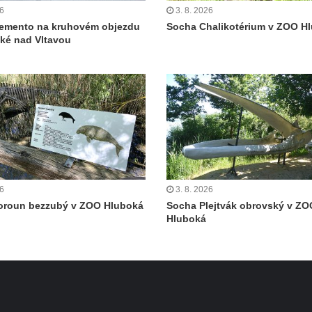
26
3. 8. 2026
emento na kruhovém objezdu
Socha Chalikotérium v ZOO H
ké nad Vltavou
26
3. 8. 2026
oroun bezzubý v ZOO Hluboká
Socha Plejtvák obrovský v ZO
Hluboká