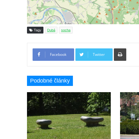
Socha svatého Jana Nepomuckého u
kostela svaté Rodiny v Českých
Budějovicích
Socha S tebou v parku na Senovážném
Tagy
Dubá
socha
náměstí v Českých Budějovicích
Socha Tornádo v parku na Senovážném
Tiskno
náměstí v Českých Budějovicích
Facebook
Twitter
Sousoší Humanoidi na Lannově třídě v
Českých Budějovicích
Podobné články
Pomník Vojtěcha Adalberta Lanny v parku
Na Sadech v Českých Budějovicích
Pomník Přemysla Otakara II. v parku Na
Sadech v Českých Budějovicích
Socha Mateřství v parku Na Sadech v
Českých Budějovicích
Památník Otokara Mokrého v parku Na