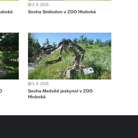
3. 8. 2026
luboká
Socha Smilodon v ZOO Hluboká
3. 8. 2026
O
Socha Medvěd jeskynní v ZOO
Hluboká