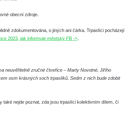
vné obecní zdroje.
dně zdokumentována, o jiných ani čárka. Trpaslíci pocházejí
roce 2023, jak informuje městský FB ->
.
ma neuvěřitelně zručné čtveřice – Marty Novotné, Jiřího
lkem osm krásných soch trpaslíků. Sedm z nich bude zdobit
 také nejde poznat, zda jsou trpaslíci kolektivním dílem, či