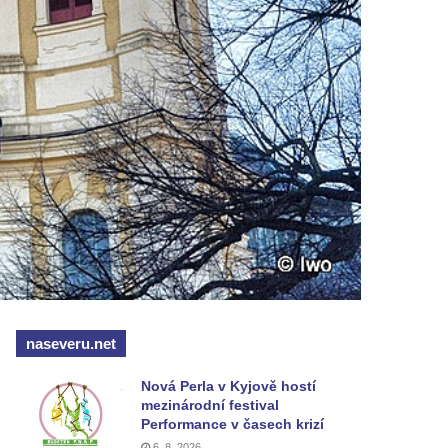
naseveru.net
Nová Perla v Kyjově hostí
mezinárodní festival
Performance v časech krizí
6. 8. 2026