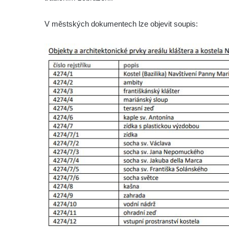
Socha Matka příroda v ZOO Hluboká
V městských dokumentech lze objevit soupis:
Socha Lišky v ZOO Hluboká
Socha Kudlanka v ZOO Hluboká
Socha Vlčice s mládětem v ZOO Hluboká
Socha Rys číhající na srnu v ZOO Hluboká
Socha Orlice v ZOO Hluboká
Socha Tygr v ZOO Hluboká
Socha Želva v ZOO Hluboká
Socha Kozorožec horský v ZOO Hluboká
Socha Včela v ZOO Hluboká
Socha Housenka v ZOO Hluboká
Socha Nosorožík v ZOO Hluboká
Socha Rosomák v ZOO Hluboká
Socha Beruška v ZOO Hluboká