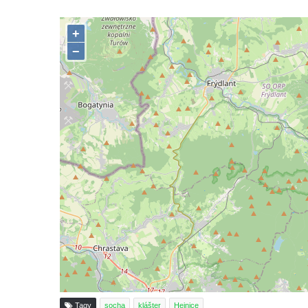
Sadech v Českých Budějovicích
Poslední dochovaný tramvajový sloup na
Pražské třídě v Českých Budějovicích
Socha Civilizovaní na Husově třídě v
Českých Budějovicích
Socha svatého Jana Nepomuckého Na
Sadech u Mlýnské stoky v Českých
Budějovicích
Sochy brouků u Mlýnské stoky v Českých
Budějovicích
Socha svatého Vincence Ferrerského na
nádvoří kláštera dominikánů v Českých
Budějovicích
Socha svatého Zachariáše na nádvoří
kláštera dominikánů v Českých
Budějovicích
Tagy
socha
klášter
Hejnice