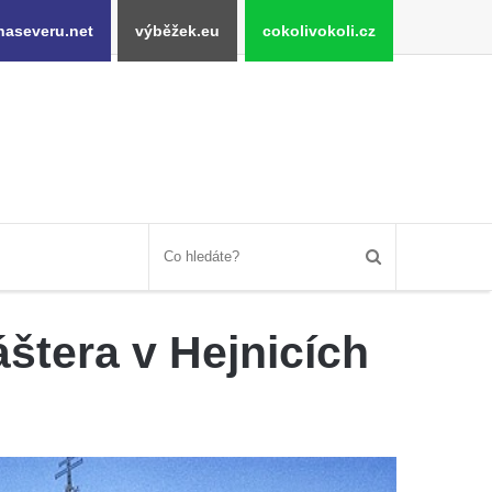
naseveru.net
výběžek.eu
cokolivokoli.cz
tera v Hejnicích