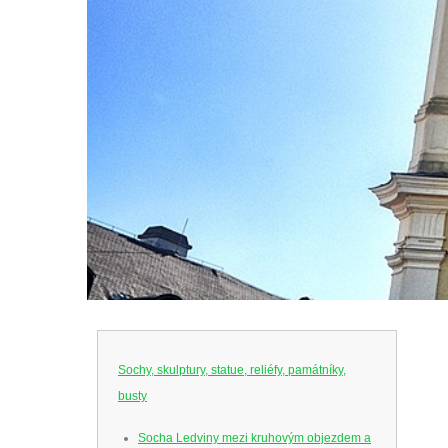
Sochy, skulptury, statue, reliéfy, památníky,
busty
Socha Ledviny mezi kruhovým objezdem a