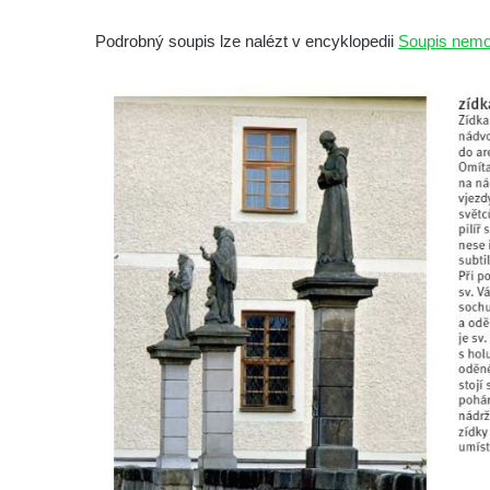
Socha Vážka v ZOO Hluboká
Podrobný soupis lze nalézt v encyklopedii
Soupis nemov
Socha Volavka v ZOO Hluboká
Flamingo trůn v ZOO Hluboká
Lavička Kůň Převalského v ZOO Hluboká
Lysá nad Labem, barokní město Šporkovo
Socha Opičákovník v ZOO Hluboká
Socha Roháč v ZOO Hluboká
Socha Mystik v ZOO Hluboká
Reliéf Rodina a práce na budově záložny
čp. 69/1 v Českých Budějovicích
Socha Jana Valeria Jirsíka u Černé věže v
Českých Budějovicích
Socha Krista klesajícího pod křížem u
kostela svatého Mikuláše v Českých
Budějovicích