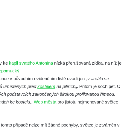
vy ke
kapli svatého Antonína
nízká přerušovaná zídka, na níž je
Nepomucký
.
nce v původním evidenčním listě uvádí jen „
v areálu se
ců umístěných před
kostelem
na pilířích
„. Přitom je soch pět. O
ch podstavcích zakončených širokou profilovanou římsou.
nách ke kostelu
„.
Web města
pro jistotu nejmenované světce
 v tomto případě nelze mít žádné pochyby, světec je ztvárněn v