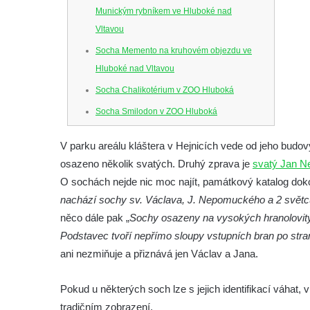
Munickým rybníkem ve Hluboké nad
Vltavou
Socha Memento na kruhovém objezdu ve
Hluboké nad Vltavou
Socha Chalikotérium v ZOO Hluboká
Socha Smilodon v ZOO Hluboká
Socha Veledaněk v ZOO Hluboká
V parku areálu kláštera v Hejnicích vede od jeho budo
Socha Koroun bezzubý v ZOO Hluboká
osazeno několik svatých. Druhý zprava je
svatý Jan 
Socha Plejtvák obrovský v ZOO Hluboká
O sochách nejde nic moc najít, památkový katalog doko
Socha Medvěd jeskynní v ZOO Hluboká
nachází sochy sv. Václava, J. Nepomuckého a 2 svět
něco dále pak „
Sochy osazeny na vysokých hranolovitý
Socha Mamutí lebka v ZOO Hluboká
Podstavec tvoří nepřímo sloupy vstupních bran po stra
Socha Mamut srstnatý v ZOO Hluboká
ani nezmiňuje a přiznává jen Václav a Jana.
Socha Orel v ZOO Hluboká
Socha Vydry si hrají v ZOO Hluboká
Pokud u některých soch lze s jejich identifikací váhat,
Socha Přátelství v ZOO Hluboká
tradičním zobrazení.