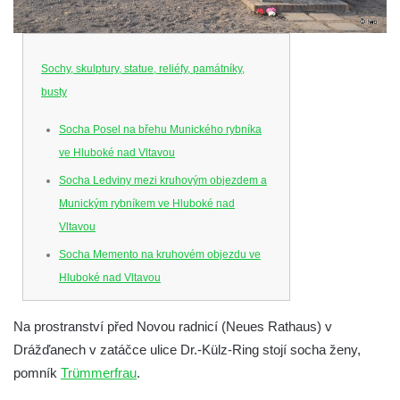
Sochy, skulptury, statue, reliéfy, památníky,
busty
Socha Posel na břehu Munického rybníka
ve Hluboké nad Vltavou
Socha Ledviny mezi kruhovým objezdem a
Munickým rybníkem ve Hluboké nad
Vltavou
Socha Memento na kruhovém objezdu ve
Hluboké nad Vltavou
Socha Chalikotérium v ZOO Hluboká
Na prostranství před Novou radnicí (Neues Rathaus) v
Socha Smilodon v ZOO Hluboká
Drážďanech v zatáčce ulice Dr.-Külz-Ring stojí socha ženy,
Socha Veledaněk v ZOO Hluboká
pomník
Trümmerfrau
.
Socha Koroun bezzubý v ZOO Hluboká