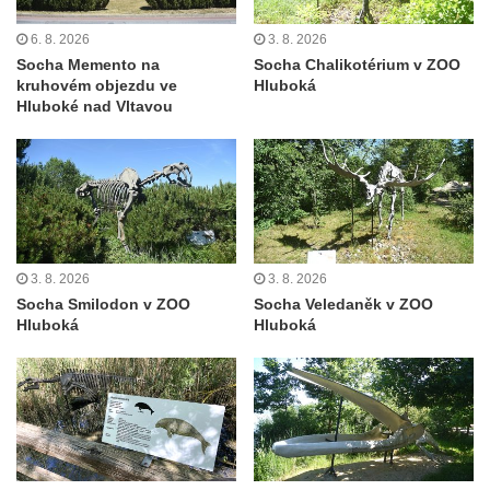
Socha Panter v ZOO Leipzig
Socha Dívka s mušlí v ZOO Leipzig
6. 8. 2026
3. 8. 2026
Socha Memento na
Socha Chalikotérium v ZOO
Socha Tygr v ZOO Leipzig
kruhovém objezdu ve
Hluboká
Socha Atlet v ZOO Leipzig
Hluboké nad Vltavou
Socha Marabu v ZOO Leipzig
Busta Karla Maxe Schneidera v ZOO
Leipzig
Socha Iásón v ZOO Leipzig
Socha Mladý slon v ZOO Leipzig
3. 8. 2026
3. 8. 2026
Socha Býk v ZOO Dresden
Socha Smilodon v ZOO
Socha Veledaněk v ZOO
Hluboká
Hluboká
Socha Uprchlý otrok bojuje s divokým psem
v ZOO Dresden
Socha krokodýla v ZOO Dresden
Socha slona v ZOO Dresden
Socha Faun s medvíďaty v ZOO Dresden