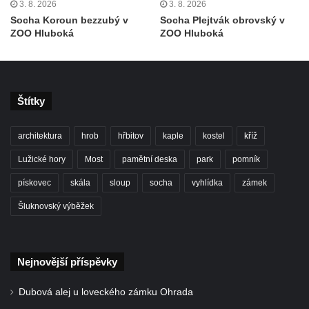
3. 8. 2026
3. 8. 2026
Socha divokého prasete před vstupem do
Socha Koroun bezzubý v
Socha Plejtvák obrovský v
ZOO Dresden
ZOO Hluboká
ZOO Hluboká
Socha světce severně od Lužce nad
Vltavou
Pamětní kámen revitalizace Vltavy Vraňany
Štítky
– Hořín u Lužce nad Vltavou
Strom svobody a památník 100 let republiky
architektura
hrob
hřbitov
kaple
kostel
kříž
a 30. výročí listopadu 1989 v Hrobčicích
Lužické hory
Most
pamětní deska
park
pomník
Boží muka v parku před domem čp. 17 v
Hrobčicích
pískovec
skála
sloup
socha
vyhlídka
zámek
Sochy „Klaun a dívenka“ v parku v centru
Šluknovský výběžek
Hrobčic
Socha svatého Antonína poustevníka v
Mirošovicích
Nejnovější příspěvky
Socha vodníka u požární nádrže v
Dubová alej u loveckého zámku Ohrada
Mirošovicích