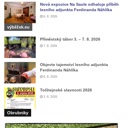
Sochy brouků u Mlýnské stoky v Českých
Nová expozice Na Saule odhaluje příběh
Budějovicích
lesního adjunkta Ferdinanda Náhlíka
6. 8. 2026
Socha svatého Vincence Ferrerského na
nádvoří kláštera dominikánů v Českých
výběžek.eu
Budějovicích
Příměstský tábor 3. – 7. 8. 2026
Socha svatého Zachariáše na nádvoří
7. 8. 2026
kláštera dominikánů v Českých
Budějovicích
Socha svatého Josefa na nádvoří kláštera
Objevte tajemství lesního adjunkta
Ferdinanda Náhlíka
dominikánů v Českých Budějovicích
6. 8. 2026
Socha svaté Anny na nádvoří kláštera
dominikánů v Českých Budějovicích
Tolštejnské slavnosti 2026
Socha svatého Dominika na nádvoří
3. 8. 2026
kláštera dominikánů v Českých
Budějovicích
Obrubniky
Sousoší Kalvárie před klášterem
dominikánů u Piaristického náměstí v