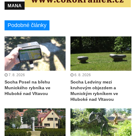
května v Rumburku
MANA
Pamětní deska Johanna Neumanna
severně od Tokáně
Podobné články
Obrázek svatého Huberta na buku svatého
Huberta
Obrázek svatého Jakuba na skále u cesty
východně od Srbské Kamenice
Busta Jana Amose Komenského na domě
čp. 37 v Račicích
7. 8. 2026
6. 8. 2026
Socha Posel na břehu
Socha Ledviny mezi
Socha ležícího koně v Sadech
Munického rybníka ve
kruhovým objezdem a
Československé armády v Teplicích
Hluboké nad Vltavou
Munickým rybníkem ve
Hluboké nad Vltavou
Socha Medvídě v Tierpark Chemnitz
Sochy Ležící žena v Tierpark Chemnitz
Sochy Ptáci v Tierpark Chemnitz
Socha Skupina jeřábů v Tierpark Chemnitz