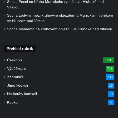
Socha Posel na břehu Munického rybníka ve Hluboké nad
Socha býka před areálem firmy 2JCP v
Vltavou
Račicích
Socha Ledviny mezi kruhovým objezdem a Munickým rybníkem
Povodňový sloup II. v Dobříni
ve Hluboké nad Vltavou
Povodňový sloup I. v Dobříni
Socha Memento na kruhovém objezdu ve Hluboké nad Vltavou
Pamětní kámen vodního díla Josefův Důl
Socha svatého Floriána na domě čp. 3 v
Přehled rubrik
Oparnu
Socha svaté Anny u domu čp. 3 v Oparnu
Českopis
5 531
Lavička Václava Havla v Pardubicích
Výběžkopis
718
Lavička Václava Havla v Novém Boru
Zahraničí
230
Lavička Václava Havla v Krásné Lípě
Jíme kdekoli
16
Upoutávka JduHřebenovkou u parkoviště
Na houby kamkoli
10
na Mezní Louce
Kdokoli
4
Kamenný obelisk na vyhlídce u Pravčické
brány