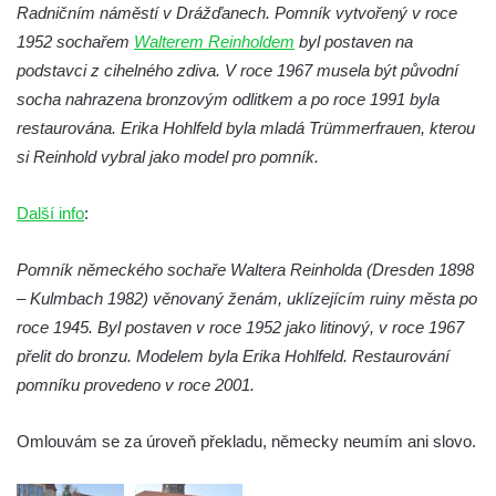
Socha Želva v ZOO Hluboká
Radničním náměstí v Drážďanech. Pomník vytvořený v roce
Socha Kozorožec horský v ZOO Hluboká
1952 sochařem
Walterem Reinholdem
byl postaven na
podstavci z cihelného zdiva. V roce 1967 musela být původní
Socha Včela v ZOO Hluboká
socha nahrazena bronzovým odlitkem a po roce 1991 byla
Socha Housenka v ZOO Hluboká
restaurována. Erika Hohlfeld byla mladá Trümmerfrauen, kterou
Socha Nosorožík v ZOO Hluboká
si Reinhold vybral jako model pro pomník.
Socha Rosomák v ZOO Hluboká
Socha Beruška v ZOO Hluboká
Další info
:
Socha Vážka v ZOO Hluboká
Pomník německého sochaře Waltera Reinholda (Dresden 1898
Socha Volavka v ZOO Hluboká
– Kulmbach 1982) věnovaný ženám, uklízejícím ruiny města po
Flamingo trůn v ZOO Hluboká
roce 1945. Byl postaven v roce 1952 jako litinový, v roce 1967
Lavička Kůň Převalského v ZOO Hluboká
přelit do bronzu. Modelem byla Erika Hohlfeld. Restaurování
Lysá nad Labem, barokní město Šporkovo
pomníku provedeno v roce 2001.
Socha Opičákovník v ZOO Hluboká
Omlouvám se za úroveň překladu, německy neumím ani slovo.
Socha Roháč v ZOO Hluboká
Socha Mystik v ZOO Hluboká