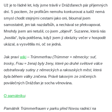
Socha Plejtvák obrovský v ZOO Hluboká
Už je to řádně let, kdy jsme trávili v Drážďanech pár příjemných
dní. S pocitem, že profíkům nemohu konkurovat a tudíž nemá
Socha Medvěd jeskynní v ZOO Hluboká
smysl chodit stejnými cestami jako oni, bloumal jsem
Socha Mamutí lebka v ZOO Hluboká
samostatně, jen tak nazdařbůh, a nechával se překvapovat.
Socha Mamut srstnatý v ZOO Hluboká
Mnohdy jsem ani netušil, co jsem „objevil“. Suzanne, která nás
Socha Orel v ZOO Hluboká
„hostila“, byla potěšena, když jsem jí obrázky večer v hospodě
Socha Vydry si hrají v ZOO Hluboká
ukázal, a vysvětlila mi, oč se jedná.
Socha Přátelství v ZOO Hluboká
Jak praví
wiki
–
Trümmerfrau (Trümmer = německy: suť,
Socha Matka příroda v ZOO Hluboká
trosky, Frau = žena) byly ženy, které po druhé světové válce
Socha Lišky v ZOO Hluboká
odstraňovaly sutiny z německých a rakouských měst, která
Socha Kudlanka v ZOO Hluboká
byla během války zničena.
Právě takovým ze zničených
Socha Vlčice s mládětem v ZOO Hluboká
poválečných Drážďan je socha věnována.
Socha Rys číhající na srnu v ZOO Hluboká
O památníku
:
Socha Orlice v ZOO Hluboká
Socha Tygr v ZOO Hluboká
Památník Trümmerfrauen v parku před Novou radnicí na