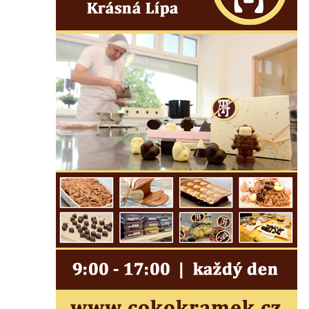
Socha na náměstí J. V. Kamarýta ve
Velešíně
Pomník J. V. Kamarýta v Krumlovské ulici ve
Velešíně
Pamětní deska arcibiskupa Micara ve
vstupu do poutního místa Římov
Plastika Koule v Gutenbergově ulici v
Liberci
Pamětní deska Vojtěcha Kocmicha na
domě čp. 37 v ulici Betlém v Římově
Pomník na paměť zrušení roboty v Plavu
Socha vodníka v Plavu
Socha svatého Jana Nepomuckého v
Třebušíně
Pamětní deska Johanna Nepomuka
Fischera na domě čp. 5/16 na třídě 9.