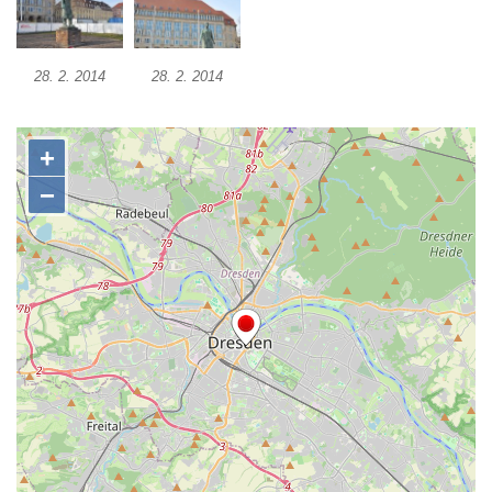
Reliéf Rodina a práce na budově záložny
čp. 69/1 v Českých Budějovicích
28. 2. 2014
28. 2. 2014
Socha Jana Valeria Jirsíka u Černé věže v
Českých Budějovicích
Socha Krista klesajícího pod křížem u
kostela svatého Mikuláše v Českých
Budějovicích
Socha svatého Jana Nepomuckého u
kostela svaté Rodiny v Českých
Budějovicích
Socha S tebou v parku na Senovážném
náměstí v Českých Budějovicích
Socha Tornádo v parku na Senovážném
náměstí v Českých Budějovicích
Sousoší Humanoidi na Lannově třídě v
Českých Budějovicích