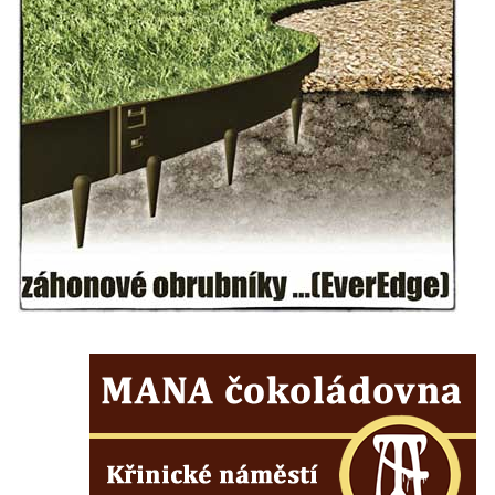
Českých Budějovicích
Socha svatého Václava u pramene v
Semilech
Pamětní deska Tomáše Garrigue Masaryka
na radnici v Českých Budějovicích
Pamětní deska na biskupské rezidenci v
Českých Budějovicích
Pamětní deska Josefa Hloucha na
biskupské rezidenci v Českých
Budějovicích
Socha žáby u rybníčku na Náměstí v
Kamenném Újezdě
Pamětní kámen družebních obcí Kamenný
Újezd a Krauchthal v parku na Náměstí v
Kamenném Újezdě