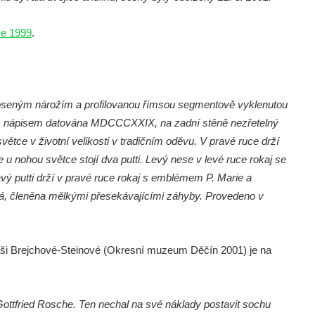
ce 1999
.
oseným nárožím a profilovanou římsou segmentově vyklenutou
ským nápisem datována MDCCCXXIX, na zadní stěně nezřetelný
tce v životní velikosti v tradičním oděvu. V pravé ruce drží
 u nohou světce stojí dva putti. Levý nese v levé ruce rokaj se
ý putti drží v pravé ruce rokaj s emblémem P. Marie a
vá, členěna mělkými přesekávajícími záhyby. Provedeno v
aši Brejchové-Steinové (Okresní muzeum Děčín 2001) je na
ottfried Rosche. Ten nechal na své náklady postavit sochu