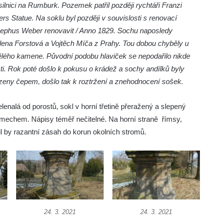
silnici na Rumburk. Pozemek patřil později rychtáři Franzi
s Statue. Na soklu byl později v souvislosti s renovací
osephus Weber renovavit / Anno 1829. Sochu naposledy
elena Forstová a Vojtěch Míča z Prahy. Tou dobou chyběly u
mělého kamene. Původní podobu hlaviček se nepodařilo nikde
asti. Rok poté došlo k pokusu o krádež a sochy andílků byly
osazeny čepem, došlo tak k roztržení a znehodnocení sošek.
alá od porostů, sokl v horní třetině přeražený a slepený
t mechem. Nápisy téměř nečitelné. Na horní straně římsy,
dil by razantní zásah do korun okolních stromů.
24. 3. 2021
24. 3. 2021