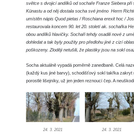
světce s dvojicí andílků od sochaře Franze Siebera při 
Socha Beruška v ZOO Hluboká
Künastu a od něj dostala socha své jméno Herrn Richter
umístěn nápis Quod pietas / Roschiana erexit hoc / J
Socha Vážka v ZOO Hluboká
restaurovala koncem 90. let 20. století ak. sochařka H
Socha Volavka v ZOO Hluboká
obou andílků hlavičky. Sochaři tehdy osadili nové z u
Flamingo trůn v ZOO Hluboká
dohledat a tak byly použity pro předlohu jiné z cizí obl
Lavička Kůň Převalského v ZOO Hluboká
poškozeny. Zloději netušili, že plastiky jsou na sokl 
Lysá nad Labem, barokní město Šporkovo
Socha aktuálně vypadá poměrně zanedbaně. Celá nazelen
Socha Opičákovník v ZOO Hluboká
(každý kus jiné barvy), schodišťový sokl takřka zakry
Socha Roháč v ZOO Hluboká
porostlé lišejníky, už jen jeden reznoucí čep. A neuško
Socha Mystik v ZOO Hluboká
Reliéf Rodina a práce na budově záložny
čp. 69/1 v Českých Budějovicích
Socha Jana Valeria Jirsíka u Černé věže v
Českých Budějovicích
Socha Krista klesajícího pod křížem u
24. 3. 2021
24. 3. 2021