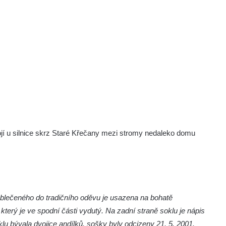
jí u silnice skrz Staré Křečany mezi stromy nedaleko domu
 oblečeného do tradičního oděvu je usazena na bohatě
erý je ve spodní části vydutý. Na zadní straně soklu je nápis
lu bývala dvojice andílků, sošky byly odcizeny 21. 5. 2001.