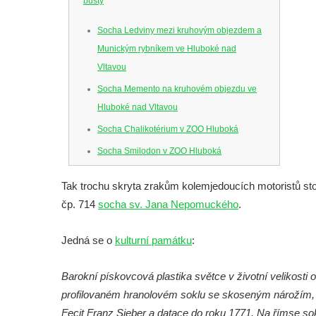
busty
Socha Ledviny mezi kruhovým objezdem a
Munickým rybníkem ve Hluboké nad
Vltavou
Socha Memento na kruhovém objezdu ve
Hluboké nad Vltavou
Socha Chalikotérium v ZOO Hluboká
Socha Smilodon v ZOO Hluboká
Socha Veledaněk v ZOO Hluboká
Tak trochu skryta zrakům kolemjedoucích motoristů sto
Socha Koroun bezzubý v ZOO Hluboká
čp. 714
socha sv. Jana Nepomuckého
.
Socha Plejtvák obrovský v ZOO Hluboká
Socha Medvěd jeskynní v ZOO Hluboká
Jedná se o
kulturní památku
:
Socha Mamutí lebka v ZOO Hluboká
Barokní pískovcová plastika světce v životní velikosti
Socha Mamut srstnatý v ZOO Hluboká
profilovaném hranolovém soklu se skoseným nárožím, kt
Socha Orel v ZOO Hluboká
Fecit Franz Sieber a datace do roku 1771. Na římse sok