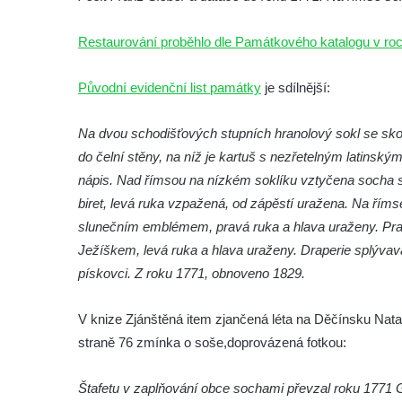
Socha Vydry si hrají v ZOO Hluboká
Restaurování proběhlo dle Památkového katalogu v ro
Socha Přátelství v ZOO Hluboká
Socha Matka příroda v ZOO Hluboká
Původní evidenční list památky
je sdílnější:
Socha Lišky v ZOO Hluboká
Socha Kudlanka v ZOO Hluboká
Na dvou schodišťových stupních hranolový sokl se sk
Socha Vlčice s mládětem v ZOO Hluboká
do čelní stěny, na níž je kartuš s nezřetelným latin
nápis. Nad římsou na nízkém soklíku vztyčena socha svě
Socha Rys číhající na srnu v ZOO Hluboká
biret, levá ruka vzpažená, od zápěstí uražena. Na římse
Socha Orlice v ZOO Hluboká
slunečním emblémem, pravá ruka a hlava uraženy. Prav
Socha Tygr v ZOO Hluboká
Ježíškem, levá ruka a hlava uraženy. Draperie splýva
Socha Želva v ZOO Hluboká
pískovci. Z roku 1771, obnoveno 1829.
Socha Kozorožec horský v ZOO Hluboká
V knize Zjánštěná item zjančená léta na Děčínsku Nat
Socha Včela v ZOO Hluboká
straně 76 zmínka o soše,doprovázená fotkou:
Socha Housenka v ZOO Hluboká
Socha Nosorožík v ZOO Hluboká
Štafetu v zaplňování obce sochami převzal roku 1771 G
Socha Rosomák v ZOO Hluboká