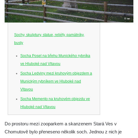
Sochy, skulptury, statue, reliéfy, památníky,
busty
Socha Posel na břehu Munického rybníka
ve Hluboké nad Vltavou
Socha Ledviny mezi kruhovým objezdem a
Munickým rybníkem ve Hluboké nad
Vltavou
Socha Memento na kruhovém objezdu ve
Hluboké nad Vltavou
Socha Chalikotérium v ZOO Hluboká
Do prostoru mezi zooparkem a skanzenem Stará Ves v
Socha Smilodon v ZOO Hluboká
Chomutově bylo přeneseno několik soch. Jednou z nich je
Socha Veledaněk v ZOO Hluboká