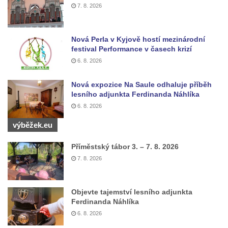
7. 8. 2026
Socha Faun s medvíďaty v ZOO Dresden
Socha divokého prasete před vstupem do
ZOO Dresden
Nová Perla v Kyjově hostí mezinárodní
festival Performance v časech krizí
Socha světce severně od Lužce nad
6. 8. 2026
Vltavou
Pamětní kámen revitalizace Vltavy Vraňany
Nová expozice Na Saule odhaluje příběh
lesního adjunkta Ferdinanda Náhlíka
– Hořín u Lužce nad Vltavou
6. 8. 2026
Strom svobody a památník 100 let republiky
a 30. výročí listopadu 1989 v Hrobčicích
výběžek.eu
Boží muka v parku před domem čp. 17 v
Příměstský tábor 3. – 7. 8. 2026
Hrobčicích
7. 8. 2026
Sochy „Klaun a dívenka“ v parku v centru
Hrobčic
Objevte tajemství lesního adjunkta
Socha svatého Antonína poustevníka v
Ferdinanda Náhlíka
Mirošovicích
6. 8. 2026
Socha vodníka u požární nádrže v