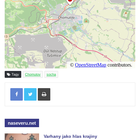
Socha Skupina jeřábů v Tierpark Chemnitz
Socha Panter v ZOO Leipzig
Socha Dívka s mušlí v ZOO Leipzig
Socha Tygr v ZOO Leipzig
Socha Atlet v ZOO Leipzig
Socha Marabu v ZOO Leipzig
Busta Karla Maxe Schneidera v ZOO
Leipzig
Tagy
Chomutov
socha
Socha Iásón v ZOO Leipzig
Tisknout
Socha Mladý slon v ZOO Leipzig
Socha Býk v ZOO Dresden
Socha Uprchlý otrok bojuje s divokým psem
v ZOO Dresden
naseveru.net
Socha krokodýla v ZOO Dresden
Socha slona v ZOO Dresden
Varhany jako hlas krajiny