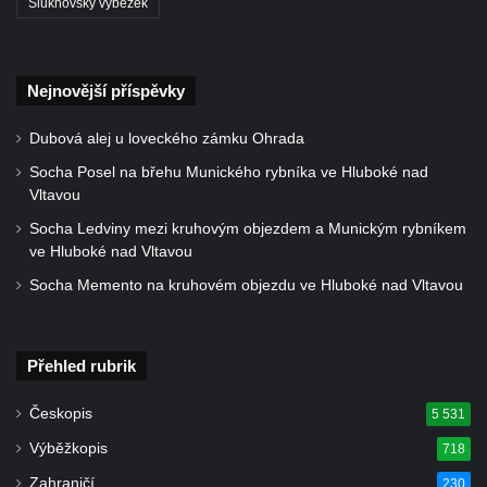
Šluknovský výběžek
kostelu Nanebevzetí Panny Marie ve
Vilémově
Socha svatého Jana Nepomuckého na
Nejnovější příspěvky
schodišti ke kostelu Nanebevzetí Panny
Dubová alej u loveckého zámku Ohrada
Marie ve Vilémově
Socha Posel na břehu Munického rybníka ve Hluboké nad
Socha svatého Šebestiána na schodišti ke
Vltavou
kostelu Nanebevzetí Panny Marie ve
Socha Ledviny mezi kruhovým objezdem a Munickým rybníkem
Vilémově
ve Hluboké nad Vltavou
Socha svatého Václava na schodišti ke
Socha Memento na kruhovém objezdu ve Hluboké nad Vltavou
kostelu Nanebevzetí Panny Marie ve
Vilémově
Socha svaté Rosalie (Rozálie) na schodišti
Přehled rubrik
ke kostelu Nanebevzetí Panny Marie ve
Českopis
5 531
Vilémově
Výběžkopis
718
Socha svatého Vojtěcha na schodišti ke
kostelu Nanebevzetí Panny Marie ve
Zahraničí
230