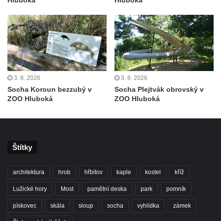
Hluboká
Hluboká
Němcové v Duchcově
Památník Johanna Wolfganga Goetha u
polikliniky v Nejdku
Socha svatého Salvátora před kostelem
svatých Petra a Pavla v Jeníkově
3. 8. 2026
3. 8. 2026
Socha svatého Pavla před kostelem
Socha Koroun bezzubý v
Socha Plejtvák obrovský v
svatých Petra a Pavla v Jeníkově
ZOO Hluboká
ZOO Hluboká
Socha svatého Petra před kostelem svatých
Petra a Pavla v Jeníkově
Socha svatého Jana Nepomuckého před
Štítky
kostelem svatých Petra a Pavla v Jeníkově
Obrázek Ježíš jako Dobrý pastýř u studánky
architektura
hrob
hřbitov
kaple
kostel
kříž
Pod obrázkem na Kamenné cestě pod
Lužické hory
Most
pamětní deska
park
pomník
Plešným
Olžin pád
pískovec
skála
sloup
socha
vyhlídka
zámek
Socha svatého Rocha na schodišti ke