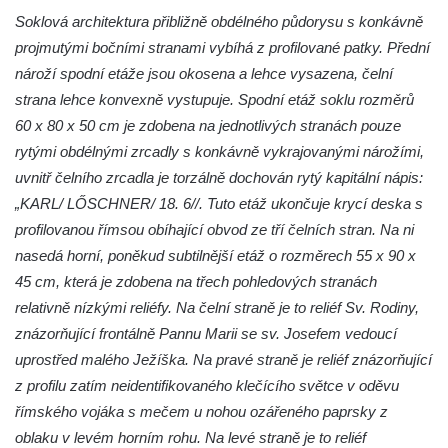
Socha Tygr v ZOO Hluboká
Soklová architektura přibližně obdélného půdorysu s konkávně
Socha Želva v ZOO Hluboká
projmutými bočními stranami vybíhá z profilované patky. Přední
Socha Kozorožec horský v ZOO Hluboká
nároží spodní etáže jsou okosena a lehce vysazena, čelní
strana lehce konvexně vystupuje. Spodní etáž soklu rozměrů
Socha Včela v ZOO Hluboká
60 x 80 x 50 cm je zdobena na jednotlivých stranách pouze
Socha Housenka v ZOO Hluboká
rytými obdélnými zrcadly s konkávně vykrajovanými nárožími,
Socha Nosorožík v ZOO Hluboká
uvnitř čelního zrcadla je torzálně dochován rytý kapitální nápis:
Socha Rosomák v ZOO Hluboká
„KARL/ LŐSCHNER/ 18. 6//. Tuto etáž ukončuje krycí deska s
Socha Beruška v ZOO Hluboká
profilovanou římsou obíhající obvod ze tří čelních stran. Na ni
nasedá horní, poněkud subtilnější etáž o rozměrech 55 x 90 x
Socha Vážka v ZOO Hluboká
45 cm, která je zdobena na třech pohledových stranách
Socha Volavka v ZOO Hluboká
relativně nízkými reliéfy. Na čelní straně je to reliéf Sv. Rodiny,
Flamingo trůn v ZOO Hluboká
znázorňující frontálně Pannu Marii se sv. Josefem vedoucí
Lavička Kůň Převalského v ZOO Hluboká
uprostřed malého Ježíška. Na pravé straně je reliéf znázorňující
Lysá nad Labem, barokní město Šporkovo
z profilu zatím neidentifikovaného klečícího světce v oděvu
římského vojáka s mečem u nohou ozářeného paprsky z
Socha Opičákovník v ZOO Hluboká
oblaku v levém horním rohu. Na levé straně je to reliéf
Socha Roháč v ZOO Hluboká