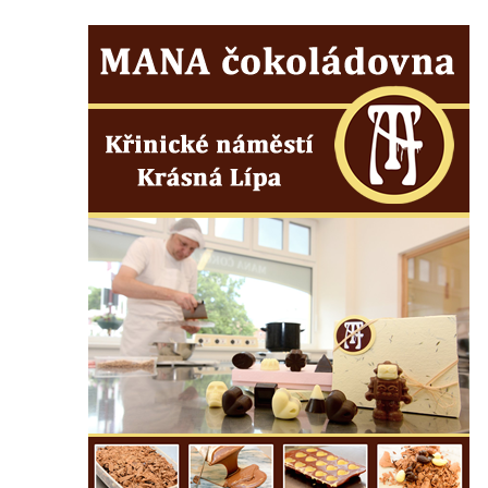
brány
Sousoší svatého Václava, svatého Floriána
a svatého Jana Nepomuckého východně
od Mezné
Socha vodníka na trase naučné stezky v
Srbské Kamenici
Podstavec v zámecké zahradě v Duchcově
Sousoší dětí u obecního úřadu v Janově
Socha Andromedé u pavilonu Reinerovy
fresky v Duchcově
Socha Amfitrité u pavilonu Reinerovy fresky
v Duchcově
Socha Flóry u pavilonu Reinerovy fresky v
Duchcově
Socha Afrodité u pavilonu Reinerovy fresky