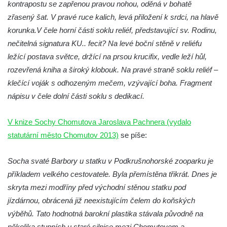
Sousoší Humanoidi na Lannově třídě v
kontrapostu se zapřenou pravou nohou, oděná v bohatě
Českých Budějovicích
zřasený šat. V pravé ruce kalich, levá přiložení k srdci, na hlavě
korunka.V čele horní části soklu reliéf, představující sv. Rodinu,
Pomník Vojtěcha Adalberta Lanny v parku
nečitelná signatura KU.. fecit? Na levé boční stěně v reliéfu
Na Sadech v Českých Budějovicích
ležící postava světce, držící na prsou krucifix, vedle leží hůl,
Pomník Přemysla Otakara II. v parku Na
rozevřená kniha a široký klobouk. Na pravé straně soklu reliéf –
Sadech v Českých Budějovicích
klečící voják s odhozeným mečem, vzývající boha. Fragment
Socha Mateřství v parku Na Sadech v
nápisu v čele dolní části soklu s dedikací.
Českých Budějovicích
Památník Otokara Mokrého v parku Na
V knize Sochy Chomutova Jaroslava Pachnera (vydalo
Sadech v Českých Budějovicích
statutární město Chomutov 2013)
se píše:
Poslední dochovaný tramvajový sloup na
Pražské třídě v Českých Budějovicích
Socha svaté Barbory u statku v Podkrušnohorské zooparku je
příkladem velkého cestovatele. Byla přemístěna třikrát. Dnes je
Socha Civilizovaní na Husově třídě v
skryta mezi modříny před východní stěnou statku pod
Českých Budějovicích
jízdárnou, obrácená již neexistujícím čelem do koňských
Socha svatého Jana Nepomuckého Na
výběhů. Tato hodnotná barokní plastika stávala původně na
Sadech u Mlýnské stoky v Českých
několika stupních u staré silnice mezi Chomutovem a