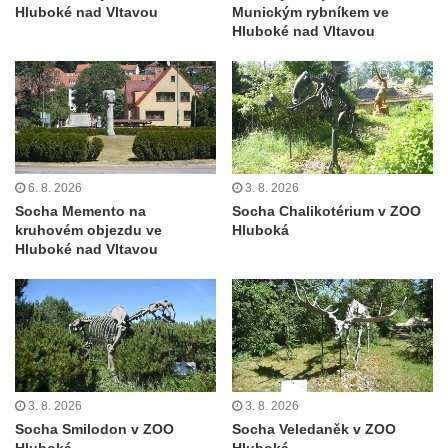
Duchcově
Hluboké nad Vltavou
Munickým rybníkem ve
Hluboké nad Vltavou
Socha svatého Václava u kostela
Zvěstování Panny Marie v Duchcově
Socha svatého Prokopa u kostela
Zvěstování Panny Marie v Duchcově
Socha Hoch vytahující si trn z paty v Knížecí
zahradě v zámeckém parku v Duchcově
6. 8. 2026
3. 8. 2026
Socha Memento na
Socha Chalikotérium v ZOO
Socha Niké v Knížecí zahradě v zámeckém
kruhovém objezdu ve
Hluboká
parku v Duchcově
Hluboké nad Vltavou
Socha Walthera von der Vogelweide v
Duchcově
Busta Bedřicha Smetany v sadech B.
Smetany v Duchcově
Busta Ludwiga van Beethovena v sadech
3. 8. 2026
3. 8. 2026
B. Smetany v Duchcově
Socha Smilodon v ZOO
Socha Veledaněk v ZOO
Pomník neznámého účelu v sadech Boženy