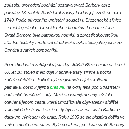
Sousoší Kalvárie před klášterem
způsobu provedení pochází postava svaté Barbory asi z
dominikánů u Piaristického náměstí v
poloviny 18. století. Staré farní zápisy kladou její vznik do roku
Českých Budějovicích
1740. Podle původního umístění sousoší u Březenecké silnice
Socha svatého Václava u pramene v
se mohlo jednat o dar některého chomutovského měšťana.
Semilech
Svatá Barbora byla patronkou horníků a zprostředkovatelkou
šťastné hodinky smrti. Od středověku byla ctěna jako jedna ze
Pamětní deska Tomáše Garrigue Masaryka
Čtrnácti svatých pomocníků.
na radnici v Českých Budějovicích
Pamětní deska na biskupské rezidenci v
Po rozhodnutí o zahájení výstavby sídliště Březenecká na konci
Českých Budějovicích
60. let 20. století mělo dojít k úpravě trasy silnice a socha
Pamětní deska Josefa Hloucha na
začala překážet. Jelikož byla registrována jako kulturní
biskupské rezidenci v Českých
památka, došlo k jejímu
přesunu
na okraj lesa pod Strážištěm
Budějovicích
nad velké hrušňové sady. Mezi obnovenými sady zůstala
Socha žáby u rybníčku na Náměstí v
otevřená jenom cesta, která umožňovala obyvatelům sídliště
Kamenném Újezdě
vstoupit do lesů. Na konci cesty byla usazena svatá Barbora s
Pamětní kámen družebních obcí Kamenný
dalekým výhledem do kraje. Roku 1995 se ale plastika dožila ve
Újezd a Krauchthal v parku na Náměstí v
velice zuboženém stavu. Byla poražena, postava svaté Barbory