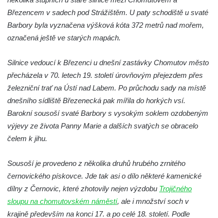
Budějovicích
Březencem v sadech pod Strážištěm. U paty schodiště u svaté
Sochy brouků u Mlýnské stoky v Českých
Barbory byla vyznačena výšková kóta 372 metrů nad mořem,
Budějovicích
označená ještě ve starých mapách.
Socha svatého Vincence Ferrerského na
nádvoří kláštera dominikánů v Českých
Silnice vedoucí k Březenci u dnešní zastávky Chomutov město
Budějovicích
přecházela v 70. letech 19. století úrovňovým přejezdem přes
Socha svatého Zachariáše na nádvoří
železniční trať na Ústí nad Labem. Po průchodu sady na místě
kláštera dominikánů v Českých
dnešního sídliště Březenecká pak mířila do horkých vsí.
Budějovicích
Barokní sousoší svaté Barbory s vysokým soklem ozdobeným
výjevy ze života Panny Marie a dalších svatých se obracelo
Socha svatého Josefa na nádvoří kláštera
čelem k jihu.
dominikánů v Českých Budějovicích
Socha svaté Anny na nádvoří kláštera
Sousoší je provedeno z několika druhů hrubého zrnitého
dominikánů v Českých Budějovicích
černovického pískovce. Jde tak asi o dílo některé kamenické
Socha svatého Dominika na nádvoří
dílny z Černovic, které zhotovily nejen výzdobu
Trojičného
kláštera dominikánů v Českých
sloupu na chomutovském náměstí
, ale i množství soch v
Budějovicích
krajině především na konci 17. a po celé 18. století. Podle