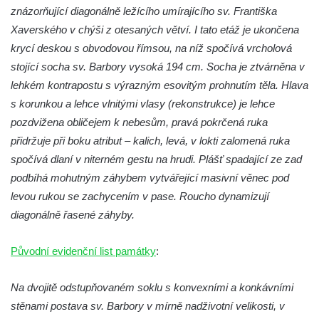
znázorňující diagonálně ležícího umírajícího sv. Františka
Socha Mystik v ZOO Hluboká
Xaverského v chýši z otesaných větví. I tato etáž je ukončena
Reliéf Rodina a práce na budově záložny
krycí deskou s obvodovou římsou, na níž spočívá vrcholová
čp. 69/1 v Českých Budějovicích
stojící socha sv. Barbory vysoká 194 cm. Socha je ztvárněna v
Socha Jana Valeria Jirsíka u Černé věže v
lehkém kontrapostu s výrazným esovitým prohnutím těla. Hlava
Českých Budějovicích
s korunkou a lehce vlnitými vlasy (rekonstrukce) je lehce
pozdvižena obličejem k nebesům, pravá pokrčená ruka
Socha Krista klesajícího pod křížem u
přidržuje při boku atribut – kalich, levá, v lokti zalomená ruka
kostela svatého Mikuláše v Českých
spočívá dlaní v niterném gestu na hrudi. Plášť spadající ze zad
Budějovicích
podbíhá mohutným záhybem vytvářející masivní věnec pod
Socha svatého Jana Nepomuckého u
levou rukou se zachycením v pase. Roucho dynamizují
kostela svaté Rodiny v Českých
diagonálně řasené záhyby.
Budějovicích
Socha S tebou v parku na Senovážném
Původní evidenční list památky
:
náměstí v Českých Budějovicích
Socha Tornádo v parku na Senovážném
Na dvojitě odstupňovaném soklu s konvexními a konkávními
náměstí v Českých Budějovicích
stěnami postava sv. Barbory v mírně nadživotní velikosti, v