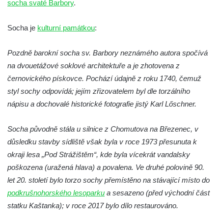
socha svaté Barbory
.
Socha Koroun bezzubý v ZOO Hluboká
Socha Plejtvák obrovský v ZOO Hluboká
Socha je
kulturní památkou
:
Socha Medvěd jeskynní v ZOO Hluboká
Pozdně barokní socha sv. Barbory neznámého autora spočívá
Socha Mamutí lebka v ZOO Hluboká
na dvouetážové soklové architektuře a je zhotovena z
Socha Mamut srstnatý v ZOO Hluboká
černovického pískovce. Pochází údajně z roku 1740, čemuž
Socha Orel v ZOO Hluboká
styl sochy odpovídá; jejím zřizovatelem byl dle torzálního
Socha Vydry si hrají v ZOO Hluboká
nápisu a dochovalé historické fotografie jistý Karl Lőschner.
Socha Přátelství v ZOO Hluboká
Socha původně stála u silnice z Chomutova na Březenec, v
Socha Matka příroda v ZOO Hluboká
důsledku stavby sídliště však byla v roce 1973 přesunuta k
Socha Lišky v ZOO Hluboká
okraji lesa „Pod Strážištěm“, kde byla vícekrát vandalsky
Socha Kudlanka v ZOO Hluboká
poškozena (uražená hlava) a povalena. Ve druhé polovině 90.
Socha Vlčice s mládětem v ZOO Hluboká
let 20. století bylo torzo sochy přemístěno na stávající místo do
podkrušnohorského lesoparku
a sesazeno (před východní část
Socha Rys číhající na srnu v ZOO Hluboká
statku Kaštanka); v roce 2017 bylo dílo restaurováno.
Socha Orlice v ZOO Hluboká