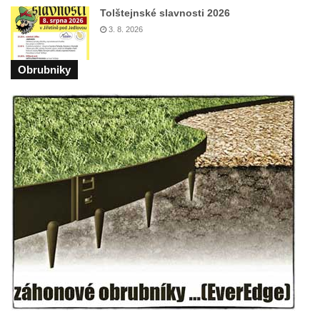
Tolštejnské slavnosti 2026
Mirošovicích
3. 8. 2026
Socha býka před areálem firmy 2JCP v
Račicích
Obrubniky
Povodňový sloup II. v Dobříni
Povodňový sloup I. v Dobříni
Pamětní kámen vodního díla Josefův Důl
Socha svatého Floriána na domě čp. 3 v
Oparnu
Socha svaté Anny u domu čp. 3 v Oparnu
Lavička Václava Havla v Pardubicích
Lavička Václava Havla v Novém Boru
Lavička Václava Havla v Krásné Lípě
Upoutávka JduHřebenovkou u parkoviště
na Mezní Louce
Kamenný obelisk na vyhlídce u Pravčické