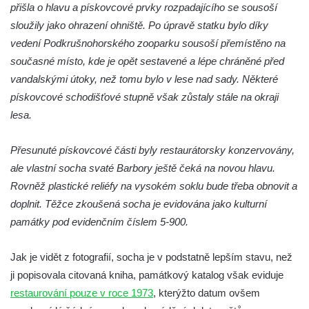
Kamenném Újezdě
přišla o hlavu a pískovcové prvky rozpadajícího se sousoší
sloužily jako ohrazení ohniště. Po úpravě statku bylo díky
Socha na náměstí J. V. Kamarýta ve
vedení Podkrušnohorského zooparku sousoší přemístěno na
Velešíně
současné místo, kde je opět sestavené a lépe chráněné před
Pomník J. V. Kamarýta v Krumlovské ulici ve
vandalskými útoky, než tomu bylo v lese nad sady. Některé
Velešíně
pískovcové schodišťové stupně však zůstaly stále na okraji
Pamětní deska arcibiskupa Micara ve
lesa.
vstupu do poutního místa Římov
Plastika Koule v Gutenbergově ulici v
Přesunuté pískovcové části byly restaurátorsky konzervovány,
Liberci
ale vlastní socha svaté Barbory ještě čeká na novou hlavu.
Pamětní deska Vojtěcha Kocmicha na
Rovněž plastické reliéfy na vysokém soklu bude třeba obnovit a
domě čp. 37 v ulici Betlém v Římově
doplnit. Těžce zkoušená socha je evidována jako kulturní
památky pod evidenčním číslem 5-900.
Pomník na paměť zrušení roboty v Plavu
Socha vodníka v Plavu
Jak je vidět z fotografií, socha je v podstatně lepším stavu, než
Socha svatého Jana Nepomuckého v
ji popisovala citovaná kniha, památkový katalog však eviduje
Třebušíně
restaurování pouze v roce 1973
, kterýžto datum ovšem
Pamětní deska Johanna Nepomuka