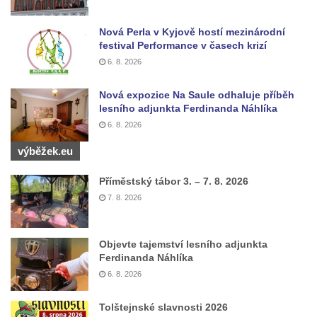
čp. 69/1 v Českých Budějovicích
Nová Perla v Kyjově hostí mezinárodní
Socha Jana Valeria Jirsíka u Černé věže v
festival Performance v časech krizí
Českých Budějovicích
6. 8. 2026
Socha Krista klesajícího pod křížem u
Nová expozice Na Saule odhaluje příběh
kostela svatého Mikuláše v Českých
lesního adjunkta Ferdinanda Náhlíka
Budějovicích
6. 8. 2026
Socha svatého Jana Nepomuckého u
výběžek.eu
kostela svaté Rodiny v Českých
Budějovicích
Příměstský tábor 3. – 7. 8. 2026
Socha S tebou v parku na Senovážném
7. 8. 2026
náměstí v Českých Budějovicích
Socha Tornádo v parku na Senovážném
Objevte tajemství lesního adjunkta
náměstí v Českých Budějovicích
Ferdinanda Náhlíka
6. 8. 2026
Sousoší Humanoidi na Lannově třídě v
Českých Budějovicích
Tolštejnské slavnosti 2026
Pomník Vojtěcha Adalberta Lanny v parku