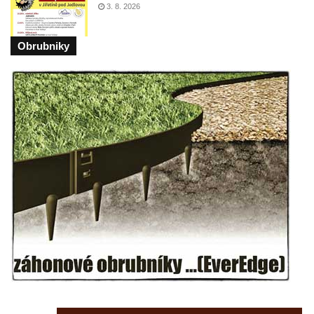
3. 8. 2026
Na Sadech v Českých Budějovicích
Pomník Přemysla Otakara II. v parku Na
Obrubniky
Sadech v Českých Budějovicích
Socha Mateřství v parku Na Sadech v
Českých Budějovicích
Památník Otokara Mokrého v parku Na
Sadech v Českých Budějovicích
Poslední dochovaný tramvajový sloup na
Pražské třídě v Českých Budějovicích
Socha Civilizovaní na Husově třídě v
Českých Budějovicích
Socha svatého Jana Nepomuckého Na
Sadech u Mlýnské stoky v Českých
Budějovicích
Sochy brouků u Mlýnské stoky v Českých