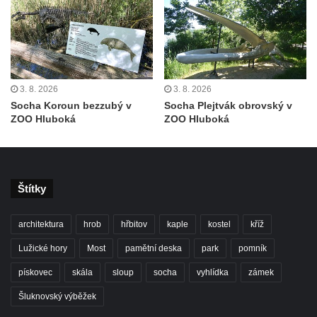
Pamětní deska Johanna Neumanna
severně od Tokáně
Obrázek svatého Huberta na buku svatého
Huberta
3. 8. 2026
3. 8. 2026
Obrázek svatého Jakuba na skále u cesty
Socha Koroun bezzubý v
Socha Plejtvák obrovský v
východně od Srbské Kamenice
ZOO Hluboká
ZOO Hluboká
Busta Jana Amose Komenského na domě
čp. 37 v Račicích
Socha ležícího koně v Sadech
Štítky
Československé armády v Teplicích
Socha Medvídě v Tierpark Chemnitz
architektura
hrob
hřbitov
kaple
kostel
kříž
Sochy Ležící žena v Tierpark Chemnitz
Lužické hory
Most
pamětní deska
park
pomník
Sochy Ptáci v Tierpark Chemnitz
pískovec
skála
sloup
socha
vyhlídka
zámek
Socha Skupina jeřábů v Tierpark Chemnitz
Šluknovský výběžek
Socha Panter v ZOO Leipzig