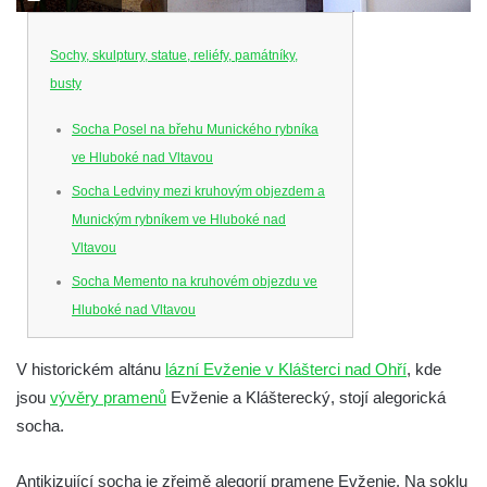
Sochy, skulptury, statue, reliéfy, památníky,
busty
Socha Posel na břehu Munického rybníka
ve Hluboké nad Vltavou
Socha Ledviny mezi kruhovým objezdem a
Munickým rybníkem ve Hluboké nad
Vltavou
Socha Memento na kruhovém objezdu ve
Hluboké nad Vltavou
Socha Chalikotérium v ZOO Hluboká
V historickém altánu
lázní Evženie v Klášterci nad Ohří
, kde
Socha Smilodon v ZOO Hluboká
jsou
vývěry pramenů
Evženie a Klášterecký, stojí alegorická
Socha Veledaněk v ZOO Hluboká
socha.
Socha Koroun bezzubý v ZOO Hluboká
Socha Plejtvák obrovský v ZOO Hluboká
Antikizující socha je zřejmě alegorií pramene Evženie. Na soklu