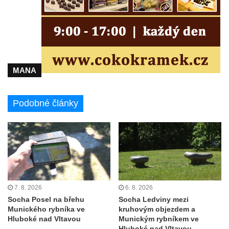
Socha svatého Václava u pramene v
Semilech
Pamětní deska Tomáše Garrigue Masaryka
na radnici v Českých Budějovicích
MANA
Pamětní deska na biskupské rezidenci v
Českých Budějovicích
Podobné články
Pamětní deska Josefa Hloucha na
biskupské rezidenci v Českých
Budějovicích
Socha žáby u rybníčku na Náměstí v
Kamenném Újezdě
Pamětní kámen družebních obcí Kamenný
7. 8. 2026
6. 8. 2026
Újezd a Krauchthal v parku na Náměstí v
Socha Posel na břehu
Socha Ledviny mezi
Kamenném Újezdě
Munického rybníka ve
kruhovým objezdem a
Socha na náměstí J. V. Kamarýta ve
Hluboké nad Vltavou
Munickým rybníkem ve
Hluboké nad Vltavou