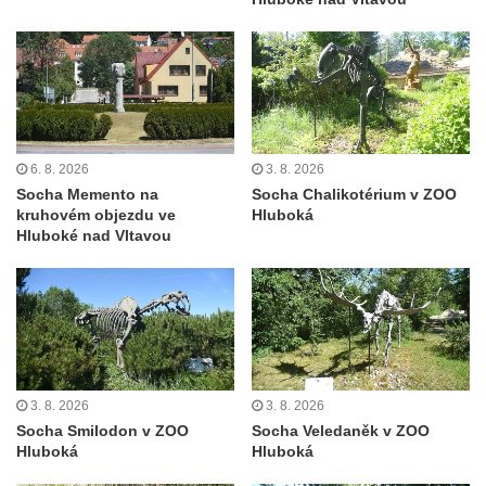
Velešíně
Pomník J. V. Kamarýta v Krumlovské ulici ve
Velešíně
Pamětní deska arcibiskupa Micara ve
vstupu do poutního místa Římov
Plastika Koule v Gutenbergově ulici v
6. 8. 2026
3. 8. 2026
Liberci
Socha Memento na
Socha Chalikotérium v ZOO
kruhovém objezdu ve
Hluboká
Pamětní deska Vojtěcha Kocmicha na
Hluboké nad Vltavou
domě čp. 37 v ulici Betlém v Římově
Pomník na paměť zrušení roboty v Plavu
Socha vodníka v Plavu
Socha svatého Jana Nepomuckého v
Třebušíně
3. 8. 2026
3. 8. 2026
Pamětní deska Johanna Nepomuka
Socha Smilodon v ZOO
Socha Veledaněk v ZOO
Fischera na domě čp. 5/16 na třídě 9.
Hluboká
Hluboká
května v Rumburku