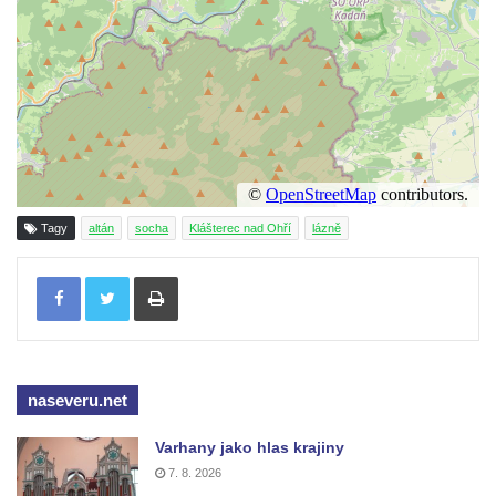
Socha Kozorožec horský v ZOO Hluboká
Socha Včela v ZOO Hluboká
Socha Housenka v ZOO Hluboká
Socha Nosorožík v ZOO Hluboká
Socha Rosomák v ZOO Hluboká
Socha Beruška v ZOO Hluboká
Socha Vážka v ZOO Hluboká
Tagy
altán
socha
Klášterec nad Ohří
lázně
Socha Volavka v ZOO Hluboká
Tisknout
Flamingo trůn v ZOO Hluboká
Lavička Kůň Převalského v ZOO Hluboká
Lysá nad Labem, barokní město Šporkovo
Socha Opičákovník v ZOO Hluboká
naseveru.net
Socha Roháč v ZOO Hluboká
Varhany jako hlas krajiny
Socha Mystik v ZOO Hluboká
7. 8. 2026
Reliéf Rodina a práce na budově záložny