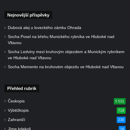
Socha Dívka s mušlí v ZOO Leipzig
Socha Tygr v ZOO Leipzig
Nejnovější příspěvky
Socha Atlet v ZOO Leipzig
Dubová alej u loveckého zámku Ohrada
Socha Marabu v ZOO Leipzig
Socha Posel na břehu Munického rybníka ve Hluboké nad
Busta Karla Maxe Schneidera v ZOO
Vltavou
Leipzig
Socha Ledviny mezi kruhovým objezdem a Munickým rybníkem
Socha Iásón v ZOO Leipzig
ve Hluboké nad Vltavou
Socha Mladý slon v ZOO Leipzig
Socha Memento na kruhovém objezdu ve Hluboké nad Vltavou
Socha Býk v ZOO Dresden
Socha Uprchlý otrok bojuje s divokým psem
Přehled rubrik
v ZOO Dresden
Socha krokodýla v ZOO Dresden
Českopis
5 531
Socha slona v ZOO Dresden
Výběžkopis
718
Socha Faun s medvíďaty v ZOO Dresden
Zahraničí
230
Socha divokého prasete před vstupem do
Jíme kdekoli
16