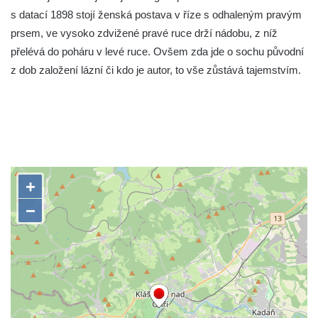
s datací 1898 stojí ženská postava v říze s odhaleným pravým
Socha Medvěd jeskynní v ZOO Hluboká
prsem, ve vysoko zdvižené pravé ruce drží nádobu, z níž
Socha Mamutí lebka v ZOO Hluboká
přelévá do poháru v levé ruce. Ovšem zda jde o sochu původní
Socha Mamut srstnatý v ZOO Hluboká
z dob založení lázní či kdo je autor, to vše zůstává tajemstvím.
Socha Orel v ZOO Hluboká
Socha Vydry si hrají v ZOO Hluboká
Socha Přátelství v ZOO Hluboká
Socha Matka příroda v ZOO Hluboká
Socha Lišky v ZOO Hluboká
Socha Kudlanka v ZOO Hluboká
Socha Vlčice s mládětem v ZOO Hluboká
Socha Rys číhající na srnu v ZOO Hluboká
Socha Orlice v ZOO Hluboká
Socha Tygr v ZOO Hluboká
Socha Želva v ZOO Hluboká