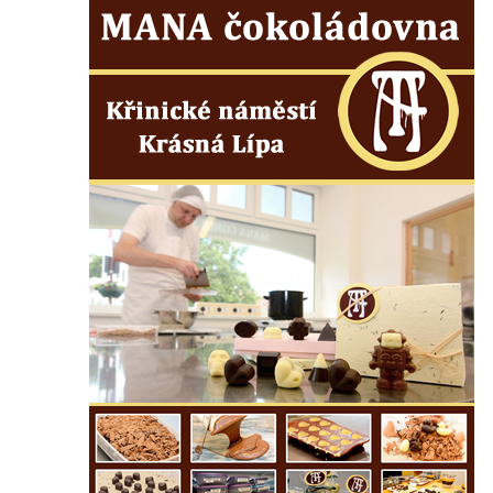
Budějovicích
Socha svatého Vincence Ferrerského na
nádvoří kláštera dominikánů v Českých
Budějovicích
Socha svatého Zachariáše na nádvoří
kláštera dominikánů v Českých
Budějovicích
Socha svatého Josefa na nádvoří kláštera
dominikánů v Českých Budějovicích
Socha svaté Anny na nádvoří kláštera
dominikánů v Českých Budějovicích
Socha svatého Dominika na nádvoří
kláštera dominikánů v Českých
Budějovicích
Sousoší Kalvárie před klášterem
dominikánů u Piaristického náměstí v
Českých Budějovicích