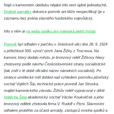
Socha Plejtvák obrovský v ZOO Hluboká
Najít o kamenném obelisku nějaké info není úplně jednoduché,
Drobné památky
dokonce pomník ani blíže nespecifikují (je v
Socha Medvěd jeskynní v ZOO Hluboká
záznamu bez jména slavného husitského vojevůdce).
Socha Mamutí lebka v ZOO Hluboká
Socha Mamut srstnatý v ZOO Hluboká
Info o něm je
na webu spolku pro vojenská pietní místa
:
Socha Orel v ZOO Hluboká
Pomník
Socha Vydry si hrají v ZOO Hluboká
byl odhalen v parčíku v Jiráskově ulici dne 28. 9. 1924
u příležitosti 500. výročí úmrtí Jana Žižky z Trocnova. Na
Socha Přátelství v ZOO Hluboká
kameni, který dodalo město, je bronzový reliéf Žižkovy hlavy
Socha Matka příroda v ZOO Hluboká
zhotovený podle návrhu Československé strany socialistické
Socha Lišky v ZOO Hluboká
(tak zněl v té době oficiální název národních socialistů). Po
Socha Kudlanka v ZOO Hluboká
stránce umělecké měl dohled nad vzhledem pomníku plzeňský
Socha Vlčice s mládětem v ZOO Hluboká
sochař Vojtěch Šíp, technické práce provedl Jan Struska,
majitel kamenického závodu. Žižkův reliéf vypracoval v dílně
Socha Rys číhající na srnu v ZOO Hluboká
Vojtěcha Šípa
akademický sochař Václav Koukolíček a jeho
Socha Orlice v ZOO Hluboká
bronzový odlitek zhotovila firma V. Rudolf v Plzni. Slavnostní
Socha Tygr v ZOO Hluboká
odhalení proběhlo za účasti armády, zástupců mnoha spolků a