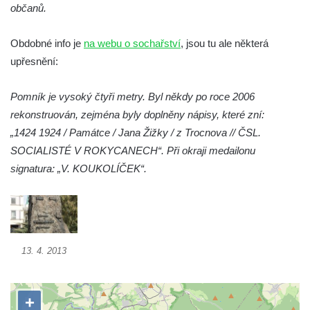
Socha Želva v ZOO Hluboká
občanů.
Socha Kozorožec horský v ZOO Hluboká
Obdobné info je
na webu o sochařství
, jsou tu ale některá
Socha Včela v ZOO Hluboká
upřesnění:
Socha Housenka v ZOO Hluboká
Socha Nosorožík v ZOO Hluboká
Pomník je vysoký čtyři metry. Byl někdy po roce 2006
Socha Rosomák v ZOO Hluboká
rekonstruován, zejména byly doplněny nápisy, které zní:
Socha Beruška v ZOO Hluboká
„1424 1924 / Památce / Jana Žižky / z Trocnova // ČSL.
SOCIALISTÉ V ROKYCANECH“. Při okraji medailonu
Socha Vážka v ZOO Hluboká
signatura: „V. KOUKOLÍČEK“.
Socha Volavka v ZOO Hluboká
Flamingo trůn v ZOO Hluboká
Lavička Kůň Převalského v ZOO Hluboká
Lysá nad Labem, barokní město Šporkovo
13. 4. 2013
Socha Opičákovník v ZOO Hluboká
Socha Roháč v ZOO Hluboká
Socha Mystik v ZOO Hluboká