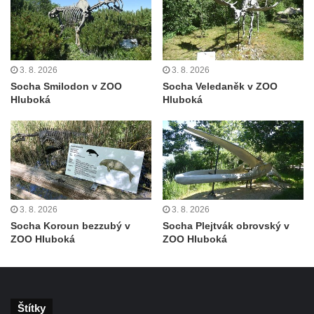
Socha Panter v ZOO Leipzig
Socha Dívka s mušlí v ZOO Leipzig
Socha Tygr v ZOO Leipzig
Socha Atlet v ZOO Leipzig
3. 8. 2026
3. 8. 2026
Socha Smilodon v ZOO
Socha Veledaněk v ZOO
Socha Marabu v ZOO Leipzig
Hluboká
Hluboká
Busta Karla Maxe Schneidera v ZOO
Leipzig
Socha Iásón v ZOO Leipzig
Socha Mladý slon v ZOO Leipzig
Socha Býk v ZOO Dresden
3. 8. 2026
3. 8. 2026
Socha Uprchlý otrok bojuje s divokým psem
Socha Koroun bezzubý v
Socha Plejtvák obrovský v
v ZOO Dresden
ZOO Hluboká
ZOO Hluboká
Socha krokodýla v ZOO Dresden
Socha slona v ZOO Dresden
Socha Faun s medvíďaty v ZOO Dresden
Štítky