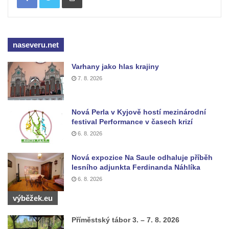
Pomník Vojtěcha Adalberta Lanny v parku
Na Sadech v Českých Budějovicích
Pomník Přemysla Otakara II. v parku Na
naseveru.net
Sadech v Českých Budějovicích
Varhany jako hlas krajiny
Socha Mateřství v parku Na Sadech v
7. 8. 2026
Českých Budějovicích
Památník Otokara Mokrého v parku Na
Nová Perla v Kyjově hostí mezinárodní
Sadech v Českých Budějovicích
festival Performance v časech krizí
Poslední dochovaný tramvajový sloup na
6. 8. 2026
Pražské třídě v Českých Budějovicích
Nová expozice Na Saule odhaluje příběh
Socha Civilizovaní na Husově třídě v
lesního adjunkta Ferdinanda Náhlíka
Českých Budějovicích
6. 8. 2026
Socha svatého Jana Nepomuckého Na
výběžek.eu
Sadech u Mlýnské stoky v Českých
Budějovicích
Příměstský tábor 3. – 7. 8. 2026