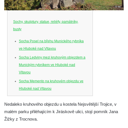
Sochy, skulptury, statue, reliéfy, památníky,
busty
Socha Posel na břehu Munického rybníka
ve Hluboké nad Vltavou
Socha Ledviny mezi kruhovým objezdem a
Munickým rybníkem ve Hluboké nad
Vltavou
Socha Memento na kruhovém objezdu ve
Hluboké nad Vltavou
Socha Chalikotérium v ZOO Hluboká
Nedaleko kruhového objezdu u kostela Nejsvětější Trojice, v
Socha Smilodon v ZOO Hluboká
malém parku přiléhajícím k Jiráskově ulici, stojí pomník Jana
Socha Veledaněk v ZOO Hluboká
Žižky z Trocnova.
Socha Koroun bezzubý v ZOO Hluboká