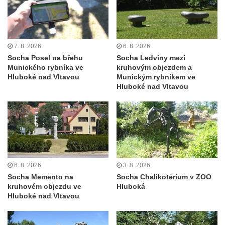
května v Rumburku
Pamětní deska Johanna Neumanna
severně od Tokáně
7. 8. 2026
6. 8. 2026
Obrázek svatého Huberta na buku svatého
Socha Posel na břehu
Socha Ledviny mezi
Huberta
Munického rybníka ve
kruhovým objezdem a
Hluboké nad Vltavou
Munickým rybníkem ve
Obrázek svatého Jakuba na skále u cesty
Hluboké nad Vltavou
východně od Srbské Kamenice
Busta Jana Amose Komenského na domě
čp. 37 v Račicích
Socha ležícího koně v Sadech
Československé armády v Teplicích
Socha Medvídě v Tierpark Chemnitz
6. 8. 2026
3. 8. 2026
Socha Memento na
Socha Chalikotérium v ZOO
Sochy Ležící žena v Tierpark Chemnitz
kruhovém objezdu ve
Hluboká
Sochy Ptáci v Tierpark Chemnitz
Hluboké nad Vltavou
Socha Skupina jeřábů v Tierpark Chemnitz