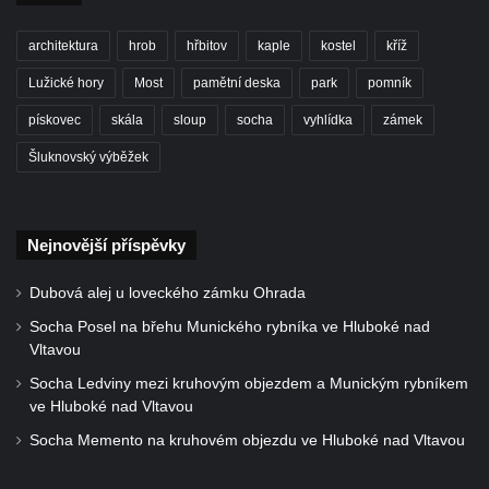
Socha divokého prasete před vstupem do
ZOO Dresden
architektura
hrob
hřbitov
kaple
kostel
kříž
Socha světce severně od Lužce nad
Lužické hory
Most
pamětní deska
park
pomník
Vltavou
pískovec
skála
sloup
socha
vyhlídka
zámek
Pamětní kámen revitalizace Vltavy Vraňany
Šluknovský výběžek
– Hořín u Lužce nad Vltavou
Strom svobody a památník 100 let republiky
a 30. výročí listopadu 1989 v Hrobčicích
Nejnovější příspěvky
Boží muka v parku před domem čp. 17 v
Hrobčicích
Dubová alej u loveckého zámku Ohrada
Sochy „Klaun a dívenka“ v parku v centru
Socha Posel na břehu Munického rybníka ve Hluboké nad
Hrobčic
Vltavou
Socha svatého Antonína poustevníka v
Socha Ledviny mezi kruhovým objezdem a Munickým rybníkem
ve Hluboké nad Vltavou
Mirošovicích
Socha Memento na kruhovém objezdu ve Hluboké nad Vltavou
Socha vodníka u požární nádrže v
Mirošovicích