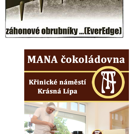
Českých Budějovicích
Socha svatého Václava u pramene v
Semilech
Pamětní deska Tomáše Garrigue Masaryka
na radnici v Českých Budějovicích
Pamětní deska na biskupské rezidenci v
Českých Budějovicích
Pamětní deska Josefa Hloucha na
biskupské rezidenci v Českých
Budějovicích
Socha žáby u rybníčku na Náměstí v
Kamenném Újezdě
Pamětní kámen družebních obcí Kamenný
Újezd a Krauchthal v parku na Náměstí v
Kamenném Újezdě