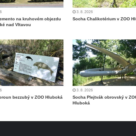
26
3. 8. 2026
emento na kruhovém objezdu
Socha Chalikotérium v ZOO H
ké nad Vltavou
26
3. 8. 2026
oroun bezzubý v ZOO Hluboká
Socha Plejtvák obrovský v ZO
Hluboká