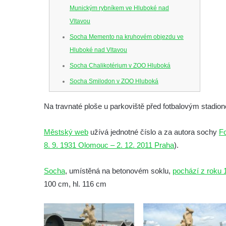
Munickým rybníkem ve Hluboké nad
Vltavou
Socha Memento na kruhovém objezdu ve
Hluboké nad Vltavou
Socha Chalikotérium v ZOO Hluboká
Socha Smilodon v ZOO Hluboká
Socha Veledaněk v ZOO Hluboká
Na travnaté ploše u parkoviště před fotbalovým stadio
Socha Koroun bezzubý v ZOO Hluboká
Socha Plejtvák obrovský v ZOO Hluboká
Městský web
užívá jednotné číslo a za autora sochy
Fo
Socha Medvěd jeskynní v ZOO Hluboká
8. 9. 1931 Olomouc – 2. 12. 2011 Praha
).
Socha Mamutí lebka v ZOO Hluboká
Socha
, umístěná na betonovém soklu,
pochází z roku 
Socha Mamut srstnatý v ZOO Hluboká
100 cm, hl. 116 cm
Socha Orel v ZOO Hluboká
Socha Vydry si hrají v ZOO Hluboká
Socha Přátelství v ZOO Hluboká