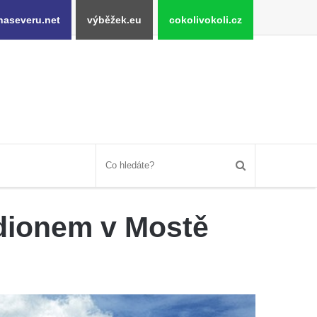
naseveru.net
výběžek.eu
cokolivokoli.cz
adionem v Mostě