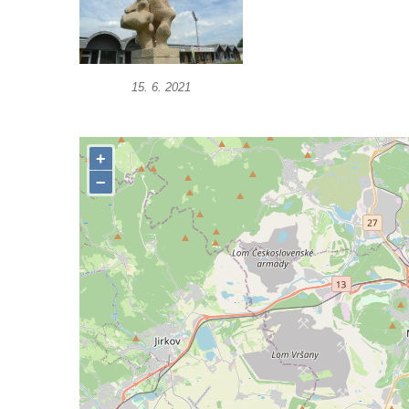
Socha Vážka v ZOO Hluboká
Socha Volavka v ZOO Hluboká
Flamingo trůn v ZOO Hluboká
15. 6. 2021
Lavička Kůň Převalského v ZOO Hluboká
Lysá nad Labem, barokní město Šporkovo
Socha Opičákovník v ZOO Hluboká
Socha Roháč v ZOO Hluboká
Socha Mystik v ZOO Hluboká
Reliéf Rodina a práce na budově záložny
čp. 69/1 v Českých Budějovicích
Socha Jana Valeria Jirsíka u Černé věže v
Českých Budějovicích
Socha Krista klesajícího pod křížem u
kostela svatého Mikuláše v Českých
Budějovicích