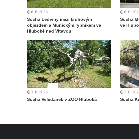
Sadech v Českých Budějovicích
6. 8. 2026
6. 8. 20
Poslední dochovaný tramvajový sloup na
Socha Ledviny mezi kruhovým
Socha M
Pražské třídě v Českých Budějovicích
objezdem a Munickým rybníkem ve
ve Hlubo
Socha Civilizovaní na Husově třídě v
Hluboké nad Vltavou
Českých Budějovicích
Socha svatého Jana Nepomuckého Na
Sadech u Mlýnské stoky v Českých
Budějovicích
Sochy brouků u Mlýnské stoky v Českých
Budějovicích
Socha svatého Vincence Ferrerského na
3. 8. 2026
3. 8. 20
Socha Veledaněk v ZOO Hluboká
Socha K
nádvoří kláštera dominikánů v Českých
Budějovicích
Socha svatého Zachariáše na nádvoří
kláštera dominikánů v Českých
Budějovicích