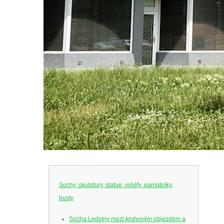
Sochy, skulptury, statue, reliéfy, památníky,
busty
Socha Ledviny mezi kruhovým objezdem a