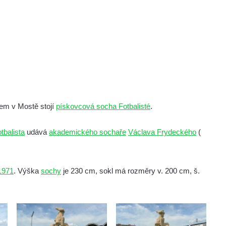
nem v Mostě stojí
pískovcová socha Fotbalisté
.
tbalista
udává
akademického sochaře
Václava Frydeckého
(
1971
. Výška
sochy
je 230 cm, sokl má rozměry v. 200 cm, š.