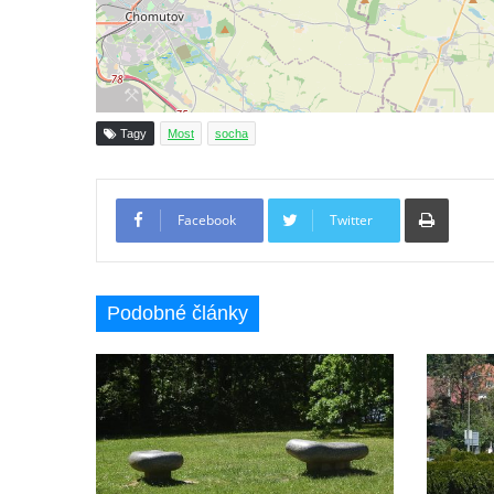
Socha svatého Jana Nepomuckého u
kostela svaté Rodiny v Českých
Budějovicích
Socha S tebou v parku na Senovážném
náměstí v Českých Budějovicích
Tagy
Most
socha
Socha Tornádo v parku na Senovážném
náměstí v Českých Budějovicích
Tiskno
Facebook
Twitter
Sousoší Humanoidi na Lannově třídě v
Českých Budějovicích
Pomník Vojtěcha Adalberta Lanny v parku
Podobné články
Na Sadech v Českých Budějovicích
Pomník Přemysla Otakara II. v parku Na
Sadech v Českých Budějovicích
Socha Mateřství v parku Na Sadech v
Českých Budějovicích
Památník Otokara Mokrého v parku Na