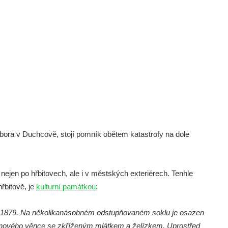
rbora v Duchcově, stojí pomník obětem katastrofy na dole
nejen po hřbitovech, ale i v městských exteriérech. Tenhle
řbitově, je
kulturní památkou
:
 1879. Na několikanásobném odstupňovaném soklu je osazen
vřínového věnce se zkříženým mlátkem a želízkem. Uprostřed