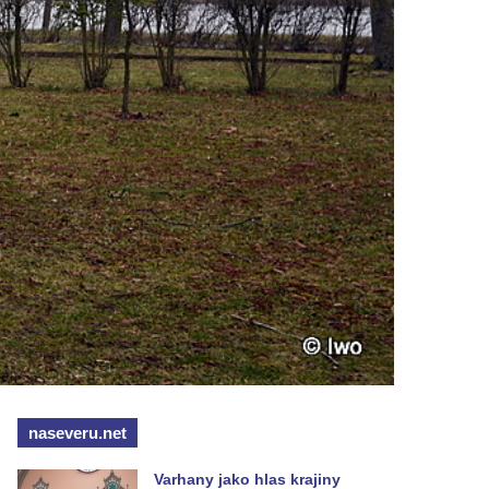
naseveru.net
Varhany jako hlas krajiny