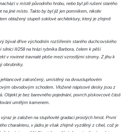
achází v místě původního hrobu, nebo byl při rušení starého
a jiné místo. Takto by byl již jen pomníkem, nikoliv
m obtažený stupeň soklové architektury, který je zřejmě
rý býval dříve východním rozšířením starého duchcovského
í silnici II/258 na hrázi rybníka Barbora, čelem k pěší
kt v rovinné travnaté ploše mezi vzrostlými stromy. Z jihu k
ý obrubníky.
l, jehlancově zakončený, umístěný na dvoustupňovém
novým obvodovým schodem. Vložené nápisové desky jsou z
á. Objekt je bez barevného pojednání, povrch pískovcové části
elování umělým kamenem.
ý výraz je založen na stupňovité gradaci prostých hmot. První
 charakteru, v jádru je však zřejmě vyzděný z cihel, což je