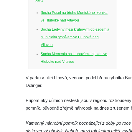
busty
Socha Posel na břehu Munického rybníka
ve Hluboké nad Vltavou
Socha Ledviny mezi kruhovým objezdem a
Munickým rybníkem ve Hluboké nad
Vltavou
Socha Memento na kruhovém objezdu ve
Hluboké nad Vltavou
Socha Chalikotérium v ZOO Hluboká
V parku v ulici Lípová, vedoucí podél břehu rybníka Ba
Socha Smilodon v ZOO Hluboká
Dölinger.
Socha Veledaněk v ZOO Hluboká
Socha Koroun bezzubý v ZOO Hluboká
Připomínky důlních neštěstí jsou v regionu roztroušeny 
Socha Plejtvák obrovský v ZOO Hluboká
pomník, původně zřejmě náhrobek na dnes zrušeném h
Socha Medvěd jeskynní v ZOO Hluboká
Kamenný náhrobní pomník pocházející z doby po roce
Socha Mamutí lebka v ZOO Hluboká
pískovcový obelisk. Nahoře mezi ratolestmi reliéf va