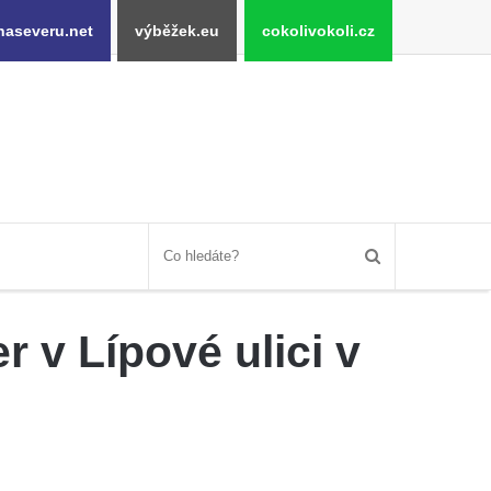
naseveru.net
výběžek.eu
cokolivokoli.cz
 v Lípové ulici v