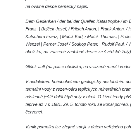
Socha Mamut srstnatý v ZOO Hluboká
na oválné desce německý nápis:
Socha Orel v ZOO Hluboká
Dem Gedenken / der bei der Quellen Katastrophe / im D
Socha Vydry si hrají v ZOO Hluboká
Franz, | Bejček Josef, / Fritsch Anton, | Frank Anton, / 
Socha Přátelství v ZOO Hluboká
Kutschera Franz, | Mačik Karl, / Mačik Thomas, | Proko
Socha Matka příroda v ZOO Hluboká
Wenzel | Perner Josef / Soukop Peter, | Rudolf Paul, / W
Socha Lišky v ZOO Hluboká
obelisku, na vsazené zaoblené desce ze švédské žuly)
Socha Kudlanka v ZOO Hluboká
Glück auf! (na patce obelisku, na vsazené menší vodo
Socha Vlčice s mládětem v ZOO Hluboká
Socha Rys číhající na srnu v ZOO Hluboká
V nedalekém hnědouhelném geologicky nestabilním dole
Socha Orlice v ZOO Hluboká
termální vody z rezervoáru teplických minerálních pra
Socha Tygr v ZOO Hluboká
následně ještě další čtyři doly v okolí. O život tehdy př
Socha Želva v ZOO Hluboká
teprve až v r. 1881. 29. 5. tohoto roku se konal pohřeb,
červenci.
Socha Kozorožec horský v ZOO Hluboká
Socha Včela v ZOO Hluboká
Vznik pomníku lze zřejmě spojit s datem veřejného pohř
Socha Housenka v ZOO Hluboká