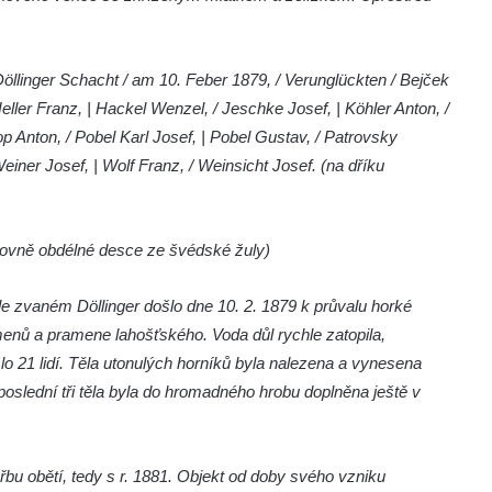
öllinger Schacht / am 10. Feber 1879, / Verunglückten / Bejček
Heller Franz, | Hackel Wenzel, / Jeschke Josef, | Köhler Anton, /
p Anton, / Pobel Karl Josef, | Pobel Gustav, / Patrovsky
einer Josef, | Wolf Franz, / Weinsicht Josef. (na dříku
rovně obdélné desce ze švédské žuly)
 zvaném Döllinger došlo dne 10. 2. 1879 k průvalu horké
menů a pramene lahošťského. Voda důl rychle zatopila,
išlo 21 lidí. Těla utonulých horníků byla nalezena a vynesena
 poslední tři těla byla do hromadného hrobu doplněna ještě v
bu obětí, tedy s r. 1881. Objekt od doby svého vzniku