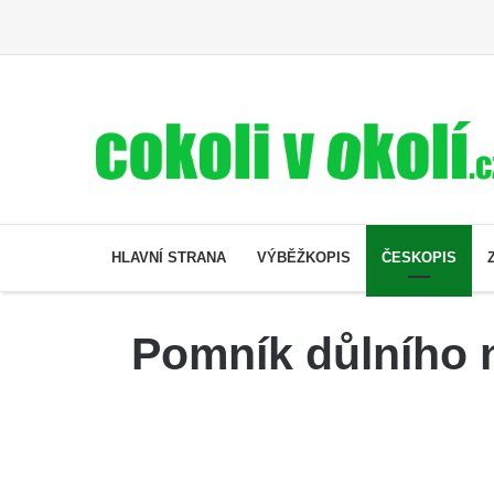
HLAVNÍ STRANA
VÝBĚŽKOPIS
ČESKOPIS
Pomník důlního n