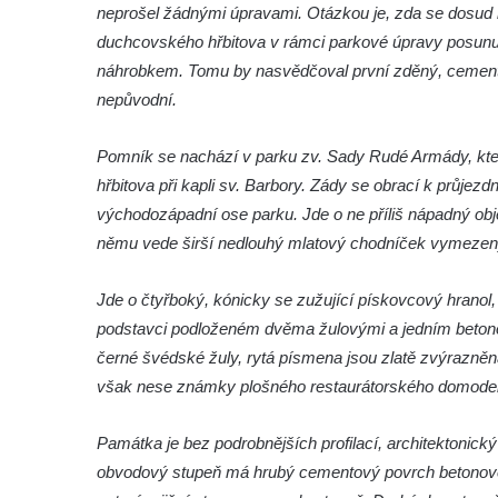
neprošel žádnými úpravami. Otázkou je, zda se dosud n
Socha Nosorožík v ZOO Hluboká
duchcovského hřbitova v rámci parkové úpravy posunut n
Socha Rosomák v ZOO Hluboká
náhrobkem. Tomu by nasvědčoval první zděný, cemente
nepůvodní.
Socha Beruška v ZOO Hluboká
Socha Vážka v ZOO Hluboká
Pomník se nachází v parku zv. Sady Rudé Armády, kte
Socha Volavka v ZOO Hluboká
hřbitova při kapli sv. Barbory. Zády se obrací k průjezdn
Flamingo trůn v ZOO Hluboká
východozápadní ose parku. Jde o ne příliš nápadný obje
Lavička Kůň Převalského v ZOO Hluboká
němu vede širší nedlouhý mlatový chodníček vymezen
Lysá nad Labem, barokní město Šporkovo
Jde o čtyřboký, kónicky se zužující pískovcový hrano
Socha Opičákovník v ZOO Hluboká
podstavci podloženém dvěma žulovými a jedním beto
Socha Roháč v ZOO Hluboká
černé švédské žuly, rytá písmena jsou zlatě zvýrazněn
Socha Mystik v ZOO Hluboká
však nese známky plošného restaurátorského domod
Reliéf Rodina a práce na budově záložny
čp. 69/1 v Českých Budějovicích
Památka je bez podrobnějších profilací, architektonick
obvodový stupeň má hrubý cementový povrch betonového
Socha Jana Valeria Jirsíka u Černé věže v