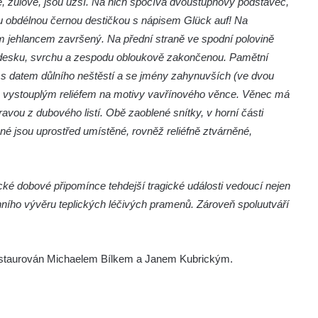
ě, žulové, jsou užší. Na nich spočívá dvoustupňový podstavec,
nou obdélnou černou destičkou s nápisem Glück auf! Na
m jehlancem završený. Na přední straně ve spodní polovině
 desku, svrchu a zespodu obloukově zakončenou. Pamětní
 s datem důlního neštěstí a se jmény zahynuvších (ve dvou
ně vystouplým reliéfem na motivy vavřínového věnce. Věnec má
avou z dubového listí. Obě zaoblené snítky, v horní části
né jsou uprostřed umístěné, rovněž reliéfně ztvárněné,
ké dobové připomínce tehdejší tragické události vedoucí nejen
ánního vývěru teplických léčivých pramenů. Zároveň spoluutváří
estaurován Michaelem Bílkem a Janem Kubrickým.