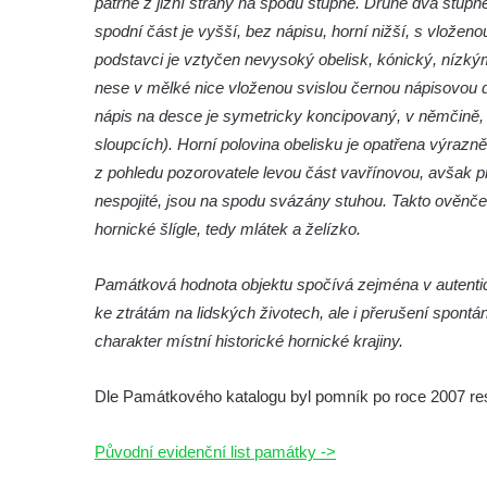
patrné z jižní strany na spodu stupně. Druhé dva stupn
Českých Budějovicích
spodní část je vyšší, bez nápisu, horní nižší, s vlože
Socha Krista klesajícího pod křížem u
podstavci je vztyčen nevysoký obelisk, kónický, nízký
kostela svatého Mikuláše v Českých
nese v mělké nice vloženou svislou černou nápisovou
Budějovicích
nápis na desce je symetricky koncipovaný, v němčině,
Socha svatého Jana Nepomuckého u
sloupcích). Horní polovina obelisku je opatřena výraz
kostela svaté Rodiny v Českých
z pohledu pozorovatele levou část vavřínovou, avšak pr
Budějovicích
nespojité, jsou na spodu svázány stuhou. Takto ověnče
Socha S tebou v parku na Senovážném
hornické šlígle, tedy mlátek a želízko.
náměstí v Českých Budějovicích
Socha Tornádo v parku na Senovážném
Památková hodnota objektu spočívá zejména v autentic
náměstí v Českých Budějovicích
ke ztrátám na lidských životech, ale i přerušení spont
charakter místní historické hornické krajiny.
Sousoší Humanoidi na Lannově třídě v
Českých Budějovicích
Dle Památkového katalogu byl pomník po roce 2007 r
Pomník Vojtěcha Adalberta Lanny v parku
Na Sadech v Českých Budějovicích
Původní evidenční list památky ->
Pomník Přemysla Otakara II. v parku Na