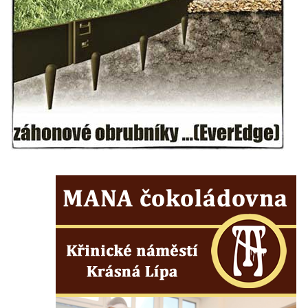
Oparnu
Socha svaté Anny u domu čp. 3 v Oparnu
Lavička Václava Havla v Pardubicích
Sousoší dětí u obecního úřadu v Janově
Lavička Václava Havla v Novém Boru
Lavička Václava Havla v Krásné Lípě
Upoutávka JduHřebenovkou u parkoviště
na Mezní Louce
Kamenný obelisk na vyhlídce u Pravčické
brány
Sousoší svatého Václava, svatého Floriána
a svatého Jana Nepomuckého východně
od Mezné
Socha vodníka na trase naučné stezky v
Srbské Kamenici