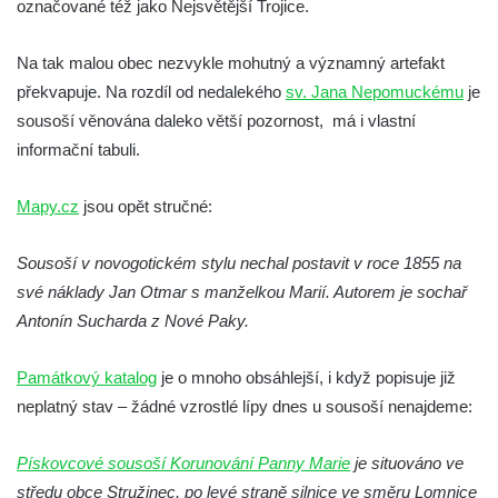
označované též jako Nejsvětější Trojice.
Socha Ledviny mezi kruhovým objezdem a
Munickým rybníkem ve Hluboké nad
Na tak malou obec nezvykle mohutný a významný artefakt
Vltavou
překvapuje. Na rozdíl od nedalekého
sv. Jana Nepomuckému
je
Socha Memento na kruhovém objezdu ve
sousoší věnována daleko větší pozornost, má i vlastní
Hluboké nad Vltavou
informační tabuli.
Socha Chalikotérium v ZOO Hluboká
Mapy.cz
jsou opět stručné:
Socha Smilodon v ZOO Hluboká
Socha Veledaněk v ZOO Hluboká
Sousoší v novogotickém stylu nechal postavit v roce 1855 na
Socha Koroun bezzubý v ZOO Hluboká
své náklady Jan Otmar s manželkou Marií. Autorem je sochař
Socha Plejtvák obrovský v ZOO Hluboká
Antonín Sucharda z Nové Paky.
Socha Medvěd jeskynní v ZOO Hluboká
Památkový katalog
je o mnoho obsáhlejší, i když popisuje již
Socha Mamutí lebka v ZOO Hluboká
neplatný stav – žádné vzrostlé lípy dnes u sousoší nenajdeme:
Socha Mamut srstnatý v ZOO Hluboká
Socha Orel v ZOO Hluboká
Pískovcové sousoší Korunování Panny Marie
je situováno ve
Socha Vydry si hrají v ZOO Hluboká
středu obce Stružinec, po levé straně silnice ve směru Lomnice