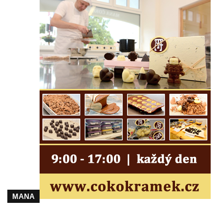
Podstavec v zámecké zahradě v Duchcově
Socha Andromedé u pavilonu Reinerovy
fresky v Duchcově
Socha Amfitrité u pavilonu Reinerovy fresky
v Duchcově
Socha Flóry u pavilonu Reinerovy fresky v
Duchcově
Socha Afrodité u pavilonu Reinerovy fresky
v Duchcově
Pamětní kámen rybníka Barbory v
Duchcově
Delfín na Sfingovém rybníku v zámeckém
parku v Duchcově
Sfinga II. na Sfingovém rybníku v
zámeckém parku v Duchcově
MANA
Sfinga I. na Sfingovém rybníku v zámeckém