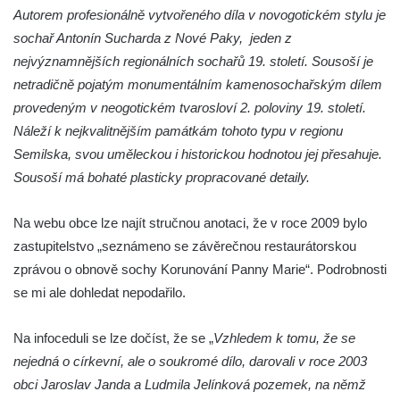
Socha svatého Zachariáše na nádvoří
Autorem profesionálně vytvořeného díla v novogotickém stylu je
kláštera dominikánů v Českých
sochař Antonín Sucharda z Nové Paky, jeden z
Budějovicích
nejvýznamnějších regionálních sochařů 19. století. Sousoší je
netradičně pojatým monumentálním kamenosochařským dílem
Socha svatého Josefa na nádvoří kláštera
provedeným v neogotickém tvarosloví 2. poloviny 19. století.
dominikánů v Českých Budějovicích
Náleží k nejkvalitnějším památkám tohoto typu v regionu
Socha svaté Anny na nádvoří kláštera
Semilska, svou uměleckou i historickou hodnotou jej přesahuje.
dominikánů v Českých Budějovicích
Sousoší má bohaté plasticky propracované detaily.
Socha svatého Dominika na nádvoří
kláštera dominikánů v Českých
Na webu obce lze najít stručnou anotaci, že v roce 2009 bylo
Budějovicích
zastupitelstvo „seznámeno se závěrečnou restaurátorskou
Sousoší Kalvárie před klášterem
zprávou o obnově sochy Korunování Panny Marie“. Podrobnosti
dominikánů u Piaristického náměstí v
se mi ale dohledat nepodařilo.
Českých Budějovicích
Na infoceduli se lze dočíst, že se „
Pamětní deska Tomáše Garrigue Masaryka
Vzhledem k tomu, že se
nejedná o církevní, ale o soukromé dílo, darovali v roce 2003
na radnici v Českých Budějovicích
obci Jaroslav Janda a Ludmila Jelínková pozemek, na němž
Pamětní deska na biskupské rezidenci v