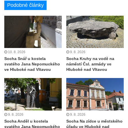
parku v Duchcově
Podobné články
Socha Minervy na nádvoří zámku v
Duchcově
Socha Herkula se saní na nádvoří zámku v
Duchcově
Socha Herkula se lvem na nádvoří zámku v
Duchcově
10. 8. 2026
9. 8. 2026
Socha Snář u kostela
Socha Kruhy na vodě na
Socha Marse na nádvoří zámku v
svatého Jana Nepomuckého
náměstí Čsl. armády ve
Duchcově
ve Hluboké nad Vltavou
Hluboké nad Vltavou
Socha svatého Václava u kostela
Zvěstování Panny Marie v Duchcově
Památník Johanna Wolfganga Goetha u
polikliniky v Nejdku
Socha svatého Prokopa u kostela
9. 8. 2026
9. 8. 2026
Zvěstování Panny Marie v Duchcově
Socha Anděl u kostela
Socha Na zídce u městského
Socha Hoch vytahující si trn z paty v Knížecí
svatého Jana Nepomuckého
úřadu ve Hluboké nad