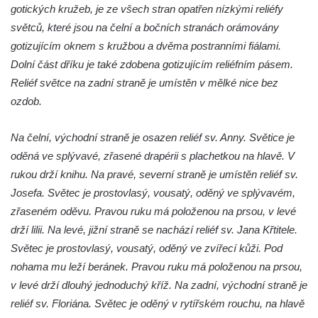
Socha Rosomák v ZOO Hluboká
gotických kružeb, je ze všech stran opatřen nízkými reliéfy
světců, které jsou na čelní a bočních stranách orámovány
Socha Beruška v ZOO Hluboká
gotizujícím oknem s kružbou a dvěma postranními fiálami.
Socha Vážka v ZOO Hluboká
Dolní část dříku je také zdobena gotizujícím reliéfním pásem.
Socha Volavka v ZOO Hluboká
Reliéf světce na zadní straně je umístěn v mělké nice bez
Flamingo trůn v ZOO Hluboká
ozdob.
Lavička Kůň Převalského v ZOO Hluboká
Na čelní, východní straně je osazen reliéf sv. Anny. Světice je
Socha Opičákovník v ZOO Hluboká
oděná ve splývavé, zřasené drapérii s plachetkou na hlavě. V
Socha Roháč v ZOO Hluboká
rukou drží knihu. Na pravé, severní straně je umístěn reliéf sv.
Socha Mystik v ZOO Hluboká
Josefa. Světec je prostovlasý, vousatý, oděný ve splývavém,
Reliéf Rodina a práce na budově záložny
zřaseném oděvu. Pravou ruku má položenou na prsou, v levé
čp. 69/1 v Českých Budějovicích
drží lilii. Na levé, jižní straně se nachází reliéf sv. Jana Křtitele.
Socha Jana Valeria Jirsíka u Černé věže v
Světec je prostovlasý, vousatý, oděný ve zvířecí kůži. Pod
Českých Budějovicích
nohama mu leží beránek. Pravou ruku má položenou na prsou,
Socha Krista klesajícího pod křížem u
v levé drží dlouhý jednoduchý kříž. Na zadní, východní straně je
kostela svatého Mikuláše v Českých
reliéf sv. Floriána. Světec je oděný v rytířském rouchu, na hlavě