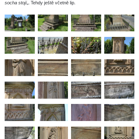
socha stojí
„. Tehdy ještě včetně lip.
Českých Budějovicích
Pamětní deska Josefa Hloucha na
biskupské rezidenci v Českých
Budějovicích
Socha žáby u rybníčku na Náměstí v
Kamenném Újezdě
Pamětní kámen družebních obcí Kamenný
Újezd a Krauchthal v parku na Náměstí v
Kamenném Újezdě
Socha na náměstí J. V. Kamarýta ve
Velešíně
Pomník J. V. Kamarýta v Krumlovské ulici ve
Velešíně
Pamětní deska arcibiskupa Micara ve
vstupu do poutního místa Římov
Plastika Koule v Gutenbergově ulici v