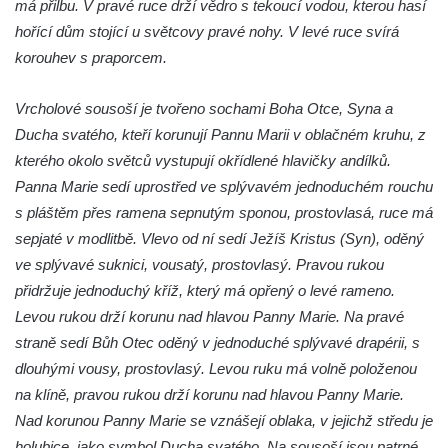
Budějovicích
má přilbu. V pravé ruce drží vědro s tekoucí vodou, kterou hasí
hořící dům stojící u světcovy pravé nohy. V levé ruce svírá
Socha svatého Jana Nepomuckého u
korouhev s praporcem.
kostela svaté Rodiny v Českých
Budějovicích
Vrcholové sousoší je tvořeno sochami Boha Otce, Syna a
Socha S tebou v parku na Senovážném
Ducha svatého, kteří korunují Pannu Marii v oblačném kruhu, z
náměstí v Českých Budějovicích
kterého okolo světců vystupují okřídlené hlavičky andílků.
Socha Tornádo v parku na Senovážném
Panna Marie sedí uprostřed ve splývavém jednoduchém rouchu
náměstí v Českých Budějovicích
s pláštěm přes ramena sepnutým sponou, prostovlasá, ruce má
Sousoší Humanoidi na Lannově třídě v
sepjaté v modlitbě. Vlevo od ní sedí Ježíš Kristus (Syn), oděný
Českých Budějovicích
ve splývavé suknici, vousatý, prostovlasý. Pravou rukou
Pomník Vojtěcha Adalberta Lanny v parku
přidržuje jednoduchý kříž, který má opřený o levé rameno.
Na Sadech v Českých Budějovicích
Levou rukou drží korunu nad hlavou Panny Marie. Na pravé
straně sedí Bůh Otec oděný v jednoduché splývavé drapérii, s
Pomník Přemysla Otakara II. v parku Na
dlouhými vousy, prostovlasý. Levou ruku má volně položenou
Sadech v Českých Budějovicích
na klíně, pravou rukou drží korunu nad hlavou Panny Marie.
Socha Mateřství v parku Na Sadech v
Nad korunou Panny Marie se vznášejí oblaka, v jejichž středu je
Českých Budějovicích
holubice, jako symbol Ducha svatého. Na sousoší jsou patrné