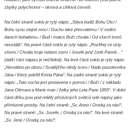
Památník Otokara Mokrého v parku Na
zbytky polychromií – okrová a cihlová červeň.
Sadech v Českých Budějovicích
Poslední dochovaný tramvajový sloup na
Na čelní straně soklu je rytý nápis: „Sláva budiž Bohu Otci /
Pražské třídě v Českých Budějovicích
Bohu synu stejné moci / Duchu také přesvatému / V sedmi
Socha Civilizovaní na Husově třídě v
darech bohatému. / Buď i matce Boží chvála / Od všech tvorů
Českých Budějovicích
neustálá“. Na pravé části soklu je rytý nápis: „Rozlíhej se ústy
všemi / Chvála tvoje nebem zemí / Josefe jenž čisté Panně…“
Socha svatého Jana Nepomuckého Na
(další část nápisu je nečitelná). Na levé části soklu je rytý nápis:
Sadech u Mlýnské stoky v Českých
„Nevídáno po oboru / Svatějšího nikdy tvoru / Nade poustevníka
Budějovicích
Jána / Který pokřtil Krista Pána“. Na zadní straně soklu je rytý
Socha svatého Václava u pramene v
nápis: „Tato socha jest postavena s pomocí / Boží / z nákladu
Semilech
Jana Ottmara a Marie man / želky jeho Leta Pane 1855“. V dolní
Sochy brouků u Mlýnské stoky v Českých
části dříku jsou pod reliéfy příslušných světců ryté nápisy jako
Budějovicích
přímluvné prosby. Na čelní straně: „Sv. Anno / Oroduj za nás!“.
Socha svatého Vincence Ferrerského na
Na pravé straně: „Sv. Josefe, / Oroduj za nás!“. Na levé straně:
nádvoří kláštera dominikánů v Českých
„Sv. Jene / Oroduj za nás!“.
Budějovicích