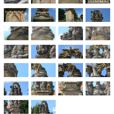
Liberci
Pamětní deska Vojtěcha Kocmicha na
domě čp. 37 v ulici Betlém v Římově
Pomník na paměť zrušení roboty v Plavu
Socha ležícího koně v Sadech
Československé armády v Teplicích
Socha vodníka v Plavu
Socha svatého Jana Nepomuckého v
Třebušíně
Pamětní deska Johanna Nepomuka
Fischera na domě čp. 5/16 na třídě 9.
května v Rumburku
Pamětní deska Johanna Neumanna
severně od Tokáně
Obrázek svatého Huberta na buku svatého
Huberta