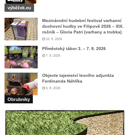
a 30. výročí listopadu 1989 v Hrobčicích
výběžek.eu
Boží muka v parku před domem čp. 17 v
Mezinárodní hudební festival varhanní
Hrobčicích
duchovní hudby ve Filipově 2026 – XIX.
ročník – Gloria Patri (varhany a trubka)
Sochy „Klaun a dívenka“ v parku v centru
10. 8. 2026
Hrobčic
Příměstský tábor 3. – 7. 8. 2026
Socha svatého Antonína poustevníka v
7. 8. 2026
Mirošovicích
Socha vodníka u požární nádrže v
Objevte tajemství lesního adjunkta
Mirošovicích
Ferdinanda Náhlíka
Socha býka před areálem firmy 2JCP v
6. 8. 2026
Račicích
Obrubniky
Povodňový sloup II. v Dobříni
Povodňový sloup I. v Dobříni
Pamětní kámen vodního díla Josefův Důl
Socha svatého Floriána na domě čp. 3 v