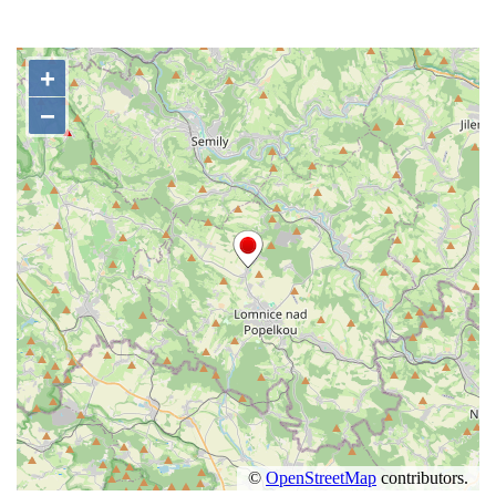
Obrázek svatého Jakuba na skále u cesty
východně od Srbské Kamenice
Busta Jana Amose Komenského na domě
čp. 37 v Račicích
Socha Medvídě v Tierpark Chemnitz
Sochy Ležící žena v Tierpark Chemnitz
Sochy Ptáci v Tierpark Chemnitz
Socha Skupina jeřábů v Tierpark Chemnitz
Socha Panter v ZOO Leipzig
Socha Dívka s mušlí v ZOO Leipzig
Socha Tygr v ZOO Leipzig
Socha Atlet v ZOO Leipzig
Socha Marabu v ZOO Leipzig
Busta Karla Maxe Schneidera v ZOO
Leipzig