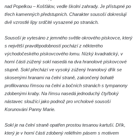
nad Popelkou – Košťálov, vedle školní zahrady. Je přístupné po
Socha Přátelství v ZOO Hluboká
třech kamenných předstupních. Charakter sousoší dokreslují
Socha Matka příroda v ZOO Hluboká
dvě vzrostlé lípy srdčité vysazené po stranách.
Socha Lišky v ZOO Hluboká
Socha Kudlanka v ZOO Hluboká
Sousoší je vytesáno z jemného světle okrového pískovce, který
Socha Vlčice s mládětem v ZOO Hluboká
s největší pravděpodobností pochází z některého
východočeského pískovcového lomu. Nízký kvadratický, v
Socha Rys číhající na srnu v ZOO Hluboká
horní části zúžený sokl nasedá na dva hranolové pískovcové
Socha Orlice v ZOO Hluboká
stupně. Sokl přechází ve vysoký zúžený hranolový dřík se
Socha Tygr v ZOO Hluboká
skosenými hranami na čelní straně, zakončený bohatě
Socha Želva v ZOO Hluboká
profilovanou římsou na čelní a bočních stranách s tympanony
Socha Kozorožec horský v ZOO Hluboká
zdobenými kraby. Na římsu nasedá jednoduchý čtyřboký
nástavec sloužící jako podnož pro vrcholové sousoší
Socha Včela v ZOO Hluboká
Korunování Panny Marie.
Socha Housenka v ZOO Hluboká
Lysá nad Labem, barokní město Šporkovo
Sokl je na čelní straně opatřen prostou tesanou kartuší. Dřík,
Socha Nosorožík v ZOO Hluboká
který je v horní části zdobený reliéfním pásem s motivem