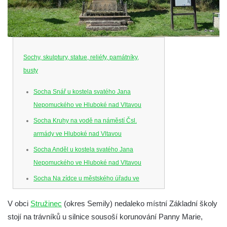
Sochy, skulptury, statue, reliéfy, památníky,
busty
Socha Snář u kostela svatého Jana
Nepomuckého ve Hluboké nad Vltavou
Socha Kruhy na vodě na náměstí Čsl.
armády ve Hluboké nad Vltavou
Socha Anděl u kostela svatého Jana
Nepomuckého ve Hluboké nad Vltavou
Socha Na zídce u městského úřadu ve
Hluboké nad Vltavou
V obci
Stružinec
(okres Semily) nedaleko místní Základní školy
Socha Posel na břehu Munického rybníka
stojí na trávníků u silnice sousoší korunování Panny Marie,
ve Hluboké nad Vltavou