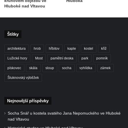
kruhovém objezdu ve
Hluboká
Hluboké nad Vltavou
Petra a Pavla v Jeníkově
Socha svatého Jana Nepomuckého před
kostelem svatých Petra a Pavla v Jeníkově
Obrázek Ježíš jako Dobrý pastýř u studánky
Štítky
Pod obrázkem na Kamenné cestě pod
Plešným
architektura
hrob
hřbitov
kaple
kostel
kříž
Olžin pád
Lužické hory
Most
pamětní deska
park
pomník
Socha svatého Rocha na schodišti ke
pískovec
skála
sloup
socha
vyhlídka
zámek
kostelu Nanebevzetí Panny Marie ve
Šluknovský výběžek
Vilémově
Socha svatého Jana Nepomuckého na
schodišti ke kostelu Nanebevzetí Panny
Nejnovější příspěvky
Marie ve Vilémově
Socha svatého Šebestiána na schodišti ke
Socha Snář u kostela svatého Jana Nepomuckého ve Hluboké
nad Vltavou
kostelu Nanebevzetí Panny Marie ve
Vilémově