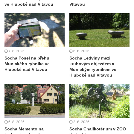
ve Hluboké nad Vltavou
Vltavou
zahradě v zámeckém parku v Duchcově
Socha Niké v Knížecí zahradě v zámeckém
parku v Duchcově
Socha Walthera von der Vogelweide v
Duchcově
Busta Bedřicha Smetany v sadech B.
7. 8. 2026
6. 8. 2026
Smetany v Duchcově
Socha Posel na břehu
Socha Ledviny mezi
Munického rybníka ve
kruhovým objezdem a
Busta Ludwiga van Beethovena v sadech
Hluboké nad Vltavou
Munickým rybníkem ve
B. Smetany v Duchcově
Hluboké nad Vltavou
Pomník neznámého účelu v sadech Boženy
Němcové v Duchcově
Socha svatého Salvátora před kostelem
svatých Petra a Pavla v Jeníkově
Socha svatého Pavla před kostelem
6. 8. 2026
3. 8. 2026
svatých Petra a Pavla v Jeníkově
Socha Memento na
Socha Chalikotérium v ZOO
Socha svatého Petra před kostelem svatých