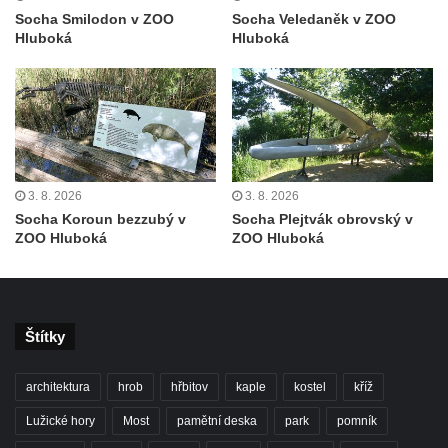
Socha Faun s medvíďaty v ZOO Dresden
Socha Smilodon v ZOO
Socha Veledaněk v ZOO
Hluboká
Hluboká
Socha divokého prasete před vstupem do
ZOO Dresden
Socha světce severně od Lužce nad
Vltavou
Pamětní kámen revitalizace Vltavy Vraňany
– Hořín u Lužce nad Vltavou
3. 8. 2026
3. 8. 2026
Strom svobody a památník 100 let republiky
Socha Koroun bezzubý v
Socha Plejtvák obrovský v
ZOO Hluboká
ZOO Hluboká
a 30. výročí listopadu 1989 v Hrobčicích
Boží muka v parku před domem čp. 17 v
Hrobčicích
Sochy „Klaun a dívenka“ v parku v centru
Štítky
Hrobčic
Socha svatého Antonína poustevníka v
architektura
hrob
hřbitov
kaple
kostel
kříž
Mirošovicích
Lužické hory
Most
pamětní deska
park
pomník
Socha vodníka u požární nádrže v