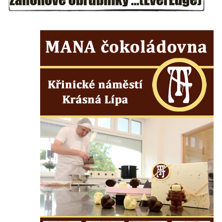
Kamenném Újezdě
Socha na náměstí J. V. Kamarýta ve
Velešíně
Pomník J. V. Kamarýta v Krumlovské ulici ve
Velešíně
Pamětní deska arcibiskupa Micara ve
vstupu do poutního místa Římov
Plastika Koule v Gutenbergově ulici v
Liberci
Pamětní deska Vojtěcha Kocmicha na
domě čp. 37 v ulici Betlém v Římově
Pomník na paměť zrušení roboty v Plavu
Socha vodníka v Plavu
Socha svatého Jana Nepomuckého v
Třebušíně
Pamětní deska Johanna Nepomuka