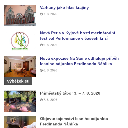
Budějovicích
Varhany jako hlas krajiny
Sochy brouků u Mlýnské stoky v Českých
7. 8. 2026
Budějovicích
Socha svatého Vincence Ferrerského na
Nová Perla v Kyjově hostí mezinárodní
nádvoří kláštera dominikánů v Českých
festival Performance v časech krizí
Budějovicích
6. 8. 2026
Socha svatého Zachariáše na nádvoří
kláštera dominikánů v Českých
Nová expozice Na Saule odhaluje příběh
lesního adjunkta Ferdinanda Náhlíka
Budějovicích
6. 8. 2026
Socha svatého Josefa na nádvoří kláštera
výběžek.eu
dominikánů v Českých Budějovicích
Socha svaté Anny na nádvoří kláštera
Příměstský tábor 3. – 7. 8. 2026
dominikánů v Českých Budějovicích
7. 8. 2026
Socha svatého Dominika na nádvoří
kláštera dominikánů v Českých
Objevte tajemství lesního adjunkta
Budějovicích
Ferdinanda Náhlíka