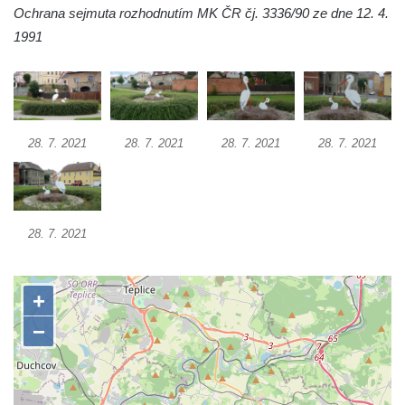
Ochrana sejmuta rozhodnutím MK ČR čj. 3336/90 ze dne 12. 4.
Socha Mystik v ZOO Hluboká
1991
Reliéf Rodina a práce na budově záložny
čp. 69/1 v Českých Budějovicích
Socha Jana Valeria Jirsíka u Černé věže v
Českých Budějovicích
28. 7. 2021
28. 7. 2021
28. 7. 2021
28. 7. 2021
Socha Krista klesajícího pod křížem u
kostela svatého Mikuláše v Českých
Budějovicích
Socha svatého Jana Nepomuckého u
28. 7. 2021
kostela svaté Rodiny v Českých
Budějovicích
Socha S tebou v parku na Senovážném
náměstí v Českých Budějovicích
Socha Tornádo v parku na Senovážném
náměstí v Českých Budějovicích