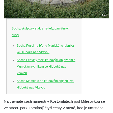
Sochy, skulptury, statue, reliéfy, památníky,
busty
Socha Posel na břehu Munického rybníka
ve Hluboké nad Vltavou
Socha Ledviny mezi kruhovým objezdem a
Munickým rybníkem ve Hluboké nad
Vltavou
Socha Memento na kruhovém objezdu ve
Hluboké nad Vltavou
Socha Chalikotérium v ZOO Hluboká
Na travnaté části náměstí v Kostomlatech pod Milešovkou se
Socha Smilodon v ZOO Hluboká
ve středu parku protínají čtyři cesty v místě, kde je umístěna
Socha Veledaněk v ZOO Hluboká