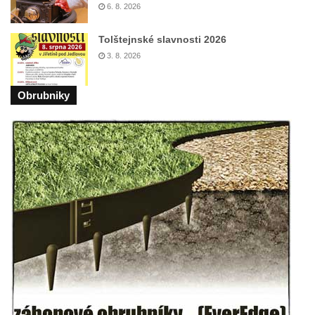
Sousoší Kalvárie před klášterem
6. 8. 2026
dominikánů u Piaristického náměstí v
Tolštejnské slavnosti 2026
Českých Budějovicích
3. 8. 2026
Socha svatého Václava u pramene v
Semilech
Obrubniky
Pamětní deska Tomáše Garrigue Masaryka
na radnici v Českých Budějovicích
Pamětní deska na biskupské rezidenci v
Českých Budějovicích
Pamětní deska Josefa Hloucha na
biskupské rezidenci v Českých
Budějovicích
Socha žáby u rybníčku na Náměstí v
Kamenném Újezdě
Pamětní kámen družebních obcí Kamenný
Újezd a Krauchthal v parku na Náměstí v