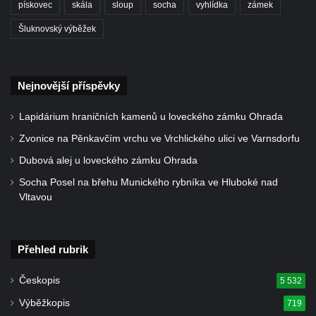
pískovec
skála
sloup
socha
vyhlídka
zámek
Mirošovicích
Šluknovský výběžek
Socha býka před areálem firmy 2JCP v
Račicích
Povodňový sloup II. v Dobříni
Nejnovější příspěvky
Povodňový sloup I. v Dobříni
Lapidárium hraničních kamenů u loveckého zámku Ohrada
Pamětní kámen vodního díla Josefův Důl
Zvonice na Pěnkavčím vrchu ve Vrchlického ulici ve Varnsdorfu
Socha svatého Floriána na domě čp. 3 v
Dubová alej u loveckého zámku Ohrada
Oparnu
Socha Posel na břehu Munického rybníka ve Hluboké nad
Socha svaté Anny u domu čp. 3 v Oparnu
Vltavou
Lavička Václava Havla v Pardubicích
Lavička Václava Havla v Novém Boru
Přehled rubrik
Lavička Václava Havla v Krásné Lípě
Upoutávka JduHřebenovkou u parkoviště
Českopis
5 532
na Mezní Louce
Výběžkopis
719
Kamenný obelisk na vyhlídce u Pravčické