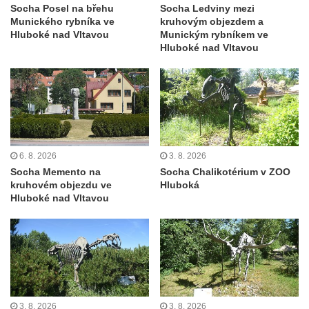
Socha Skupina jeřábů v Tierpark Chemnitz
Socha Posel na břehu
Socha Ledviny mezi
Munického rybníka ve
kruhovým objezdem a
Socha Panter v ZOO Leipzig
Hluboké nad Vltavou
Munickým rybníkem ve
Hluboké nad Vltavou
Socha Dívka s mušlí v ZOO Leipzig
Socha Tygr v ZOO Leipzig
Socha Atlet v ZOO Leipzig
Socha Marabu v ZOO Leipzig
Busta Karla Maxe Schneidera v ZOO
Leipzig
6. 8. 2026
3. 8. 2026
Socha Memento na
Socha Chalikotérium v ZOO
Socha Iásón v ZOO Leipzig
kruhovém objezdu ve
Hluboká
Socha Mladý slon v ZOO Leipzig
Hluboké nad Vltavou
Socha Býk v ZOO Dresden
Socha Uprchlý otrok bojuje s divokým psem
v ZOO Dresden
Socha krokodýla v ZOO Dresden
Socha slona v ZOO Dresden
3. 8. 2026
3. 8. 2026