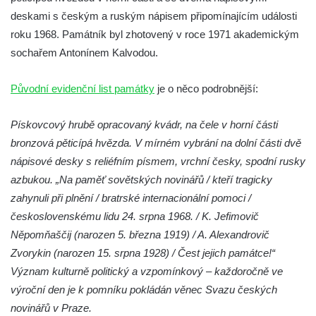
Socha Tygr v ZOO Hluboká
deskami s českým a ruským nápisem připomínajícím události
Socha Želva v ZOO Hluboká
roku 1968. Památník byl zhotovený v roce 1971 akademickým
Socha Kozorožec horský v ZOO Hluboká
sochařem Antonínem Kalvodou.
Socha Včela v ZOO Hluboká
Původní evidenční list památky
je o něco podrobnější:
Socha Housenka v ZOO Hluboká
Socha Nosorožík v ZOO Hluboká
Pískovcový hrubě opracovaný kvádr, na čele v horní části
Socha Rosomák v ZOO Hluboká
bronzová pěticípá hvězda. V mírném vybrání na dolní části dvě
Socha Beruška v ZOO Hluboká
nápisové desky s reliéfním písmem, vrchní česky, spodní rusky
azbukou. „Na paměť sovětských novinářů / kteří tragicky
Socha Vážka v ZOO Hluboká
zahynuli při plnění / bratrské internacionální pomoci /
Socha Volavka v ZOO Hluboká
československému lidu 24. srpna 1968. / K. Jefimovič
Flamingo trůn v ZOO Hluboká
Něpomňaščij (narozen 5. března 1919) / A. Alexandrovič
Lavička Kůň Převalského v ZOO Hluboká
Zvorykin (narozen 15. srpna 1928) / Čest jejich památce!“
Lysá nad Labem, barokní město Šporkovo
Význam kulturně politický a vzpomínkový – každoročně ve
výroční den je k pomníku pokládán věnec Svazu českých
Socha Opičákovník v ZOO Hluboká
novinářů v Praze.
Socha Roháč v ZOO Hluboká