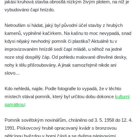
jakási kruhová stavba obrostlá nízkým živým plotem, na níž je
Socha Koroun bezzubý v ZOO Hluboká
vybudováno čapí hnízdo.
Socha Plejtvák obrovský v ZOO Hluboká
Netroufám si hádat, jaký byl původní účel stavby z hrubých
Socha Medvěd jeskynní v ZOO Hluboká
kamenů, vyplněné kačírkem. Na kašnu to moc nevypadá, snad
Socha Mamutí lebka v ZOO Hluboká
kdysi nějaký nevhodný pomník či plastika? Aktuálně tu v
Socha Mamut srstnatý v ZOO Hluboká
improvizovaném hnízdě sedí čapí mládě, u něhož na jedné
Socha Orel v ZOO Hluboká
noze stojí dospělý čáp. Od pohledu malované dřevěné desky,
Socha Vydry si hrají v ZOO Hluboká
nohy k tělu přišroubovány. A jinak samozřejmě nikde ani
slovo…
Socha Přátelství v ZOO Hluboká
Socha Matka příroda v ZOO Hluboká
Kdo nehledá, najde. Podle fotografie to vypadá, že v těchto
Socha Lišky v ZOO Hluboká
místech stával pomník, který byl určitou dobu dokonce
kulturní
Socha Kudlanka v ZOO Hluboká
památkou
:
Socha Vlčice s mládětem v ZOO Hluboká
Pomník sovětským novinářům, chráněno od 3. 5. 1958 do 12. 4.
Socha Rys číhající na srnu v ZOO Hluboká
1991. Pískovcový hrubě opracovaný kvádr s bronzovou
Socha Orlice v ZOO Hluboká
pěticípou hvězdou v horní části a se dvěma nápisovými