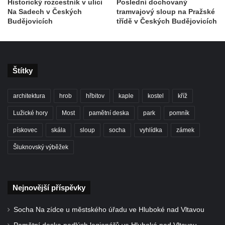
Historický rozcestník v ulici
Poslední dochovaný
Socha krokodýla v ZOO Dresden
Na Sadech v Českých
tramvajový sloup na Pražské
Budějovicích
třídě v Českých Budějovicích
Socha slona v ZOO Dresden
Socha Faun s medvíďaty v ZOO Dresden
Socha divokého prasete před vstupem do
ZOO Dresden
Štítky
Socha světce severně od Lužce nad
Vltavou
architektura
hrob
hřbitov
kaple
kostel
kříž
Pamětní kámen revitalizace Vltavy Vraňany
Lužické hory
Most
pamětní deska
park
pomník
– Hořín u Lužce nad Vltavou
pískovec
skála
sloup
socha
vyhlídka
zámek
Strom svobody a památník 100 let republiky
Šluknovský výběžek
a 30. výročí listopadu 1989 v Hrobčicích
Boží muka v parku před domem čp. 17 v
Hrobčicích
Nejnovější příspěvky
Sochy „Klaun a dívenka“ v parku v centru
Hrobčic
Socha Na zídce u městského úřadu ve Hluboké nad Vltavou