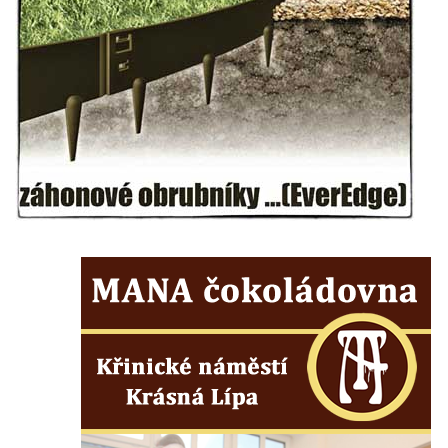
dominikánů v Českých Budějovicích
Socha svatého Dominika na nádvoří
kláštera dominikánů v Českých
Budějovicích
Sousoší Kalvárie před klášterem
dominikánů u Piaristického náměstí v
Českých Budějovicích
Pamětní deska Tomáše Garrigue Masaryka
na radnici v Českých Budějovicích
Pamětní deska na biskupské rezidenci v
Českých Budějovicích
Pamětní deska Josefa Hloucha na
biskupské rezidenci v Českých
Budějovicích
Socha žáby u rybníčku na Náměstí v
Kamenném Újezdě