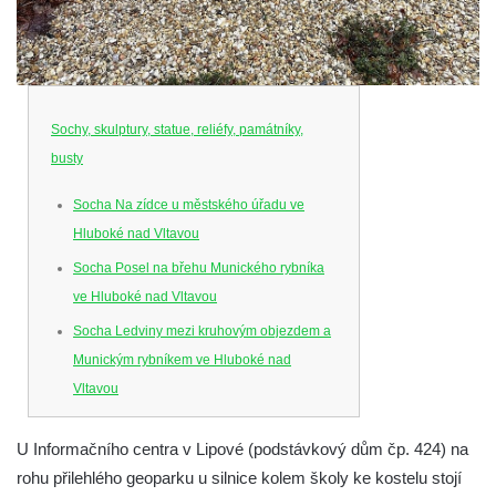
Sochy, skulptury, statue, reliéfy, památníky,
busty
Socha Na zídce u městského úřadu ve
Hluboké nad Vltavou
Socha Posel na břehu Munického rybníka
ve Hluboké nad Vltavou
Socha Ledviny mezi kruhovým objezdem a
Munickým rybníkem ve Hluboké nad
Vltavou
Socha Memento na kruhovém objezdu ve
U Informačního centra v Lipové (podstávkový dům čp. 424) na
Hluboké nad Vltavou
rohu přilehlého geoparku u silnice kolem školy ke kostelu stojí
Socha Chalikotérium v ZOO Hluboká