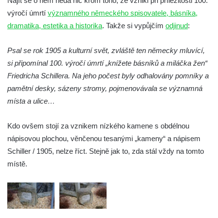
Najít se o něm nedá nic krom toho, že vznikl při příležitosti 100.
Socha Rys číhající na srnu v ZOO Hluboká
výročí úmrtí
významného německého spisovatele, básníka,
Socha Orlice v ZOO Hluboká
dramatika, estetika a historika
. Takže si vypůjčím
odjinud
:
Socha Tygr v ZOO Hluboká
Socha Želva v ZOO Hluboká
Psal se rok 1905 a kulturní svět, zvláště ten německy mluvící,
si připomínal 100. výročí úmrtí „knížete básníků a miláčka žen“
Socha Kozorožec horský v ZOO Hluboká
Friedricha Schillera. Na jeho počest byly odhalovány pomníky a
Socha Včela v ZOO Hluboká
pamětní desky, sázeny stromy, pojmenovávala se významná
Socha Housenka v ZOO Hluboká
místa a ulice…
Socha Nosorožík v ZOO Hluboká
Socha Rosomák v ZOO Hluboká
Kdo ovšem stojí za vznikem nízkého kamene s obdélnou
nápisovou plochou, věnčenou tesanými „kameny“ a nápisem
Socha Beruška v ZOO Hluboká
Schiller / 1905, nelze říct. Stejně jak to, zda stál vždy na tomto
Lysá nad Labem, barokní město Šporkovo
místě.
Socha Vážka v ZOO Hluboká
Socha Volavka v ZOO Hluboká
Flamingo trůn v ZOO Hluboká
Lavička Kůň Převalského v ZOO Hluboká