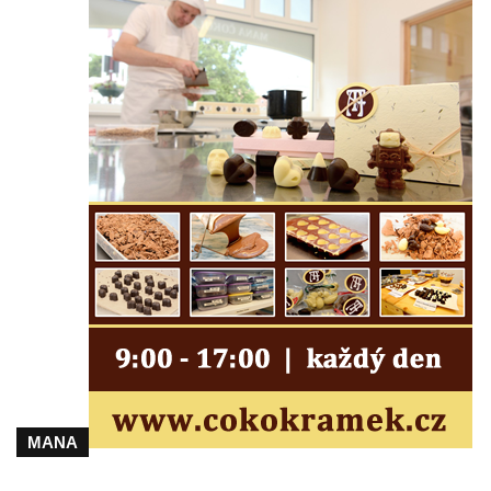
Pamětní kámen družebních obcí Kamenný
Újezd a Krauchthal v parku na Náměstí v
Kamenném Újezdě
Socha na náměstí J. V. Kamarýta ve
Velešíně
Pomník J. V. Kamarýta v Krumlovské ulici ve
Velešíně
Pamětní deska arcibiskupa Micara ve
vstupu do poutního místa Římov
Plastika Koule v Gutenbergově ulici v
Liberci
Pamětní deska Vojtěcha Kocmicha na
domě čp. 37 v ulici Betlém v Římově
Pomník na paměť zrušení roboty v Plavu
MANA
Socha vodníka v Plavu
Socha svatého Jana Nepomuckého v