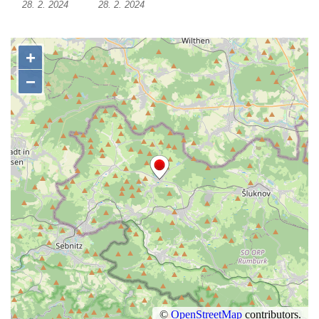
28. 2. 2024
28. 2. 2024
Socha Opičákovník v ZOO Hluboká
Socha Roháč v ZOO Hluboká
Socha Mystik v ZOO Hluboká
Reliéf Rodina a práce na budově záložny
čp. 69/1 v Českých Budějovicích
Socha Jana Valeria Jirsíka u Černé věže v
Českých Budějovicích
Socha Krista klesajícího pod křížem u
kostela svatého Mikuláše v Českých
Budějovicích
Socha svatého Jana Nepomuckého u
kostela svaté Rodiny v Českých
Budějovicích
Socha S tebou v parku na Senovážném
náměstí v Českých Budějovicích