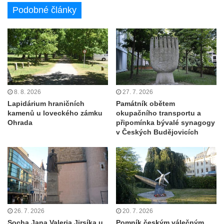
Podobné články
Třebušíně
Pamětní deska Johanna Nepomuka
Fischera na domě čp. 5/16 na třídě 9.
května v Rumburku
Socha ležícího koně v Sadech
Československé armády v Teplicích
8. 8. 2026
27. 7. 2026
Pamětní deska Johanna Neumanna
Lapidárium hraničních
Památník obětem
severně od Tokáně
kamenů u loveckého zámku
okupačního transportu a
Ohrada
připomínka bývalé synagogy
Obrázek svatého Huberta na buku svatého
v Českých Budějovicích
Huberta
Obrázek svatého Jakuba na skále u cesty
východně od Srbské Kamenice
Busta Jana Amose Komenského na domě
čp. 37 v Račicích
26. 7. 2026
20. 7. 2026
Socha Medvídě v Tierpark Chemnitz
Socha Jana Valeria Jirsíka u
Pomník českým válečným