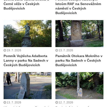
Sochy Ležící žena v Tierpark Chemnitz
Černé věže v Českých
letcům RAF na Senovážném
Budějovicích
náměstí v Českých
Sochy Ptáci v Tierpark Chemnitz
Budějovicích
Socha Skupina jeřábů v Tierpark Chemnitz
Socha Panter v ZOO Leipzig
Socha Dívka s mušlí v ZOO Leipzig
Socha Tygr v ZOO Leipzig
Socha Atlet v ZOO Leipzig
19. 7. 2026
13. 7. 2026
Socha Marabu v ZOO Leipzig
Pomník Vojtěcha Adalberta
Památník Otokara Mokrého v
Lanny v parku Na Sadech v
parku Na Sadech v Českých
Busta Karla Maxe Schneidera v ZOO
Českých Budějovicích
Budějovicích
Leipzig
Socha Iásón v ZOO Leipzig
Socha Mladý slon v ZOO Leipzig
Socha Býk v ZOO Dresden
Socha Uprchlý otrok bojuje s divokým psem
13. 7. 2026
12. 7. 2026
v ZOO Dresden