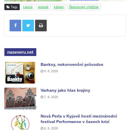
Socha Tornádo v parku na Senovážném
Tagy
Lipová
pomník
kámen
Šluknovský výběžek
náměstí v Českých Budějovicích
Sousoší Humanoidi na Lannově třídě v
Tisknout
Českých Budějovicích
Pomník Vojtěcha Adalberta Lanny v parku
Na Sadech v Českých Budějovicích
naseveru.net
Pomník Přemysla Otakara II. v parku Na
Sadech v Českých Budějovicích
Banksy, nekonvenční průvodce
Socha Mateřství v parku Na Sadech v
9. 8. 2026
Českých Budějovicích
Památník Otokara Mokrého v parku Na
Varhany jako hlas krajiny
Sadech v Českých Budějovicích
7. 8. 2026
Poslední dochovaný tramvajový sloup na
Pražské třídě v Českých Budějovicích
Nová Perla v Kyjově hostí mezinárodní
Socha Civilizovaní na Husově třídě v
festival Performance v časech krizí
Českých Budějovicích
6. 8. 2026