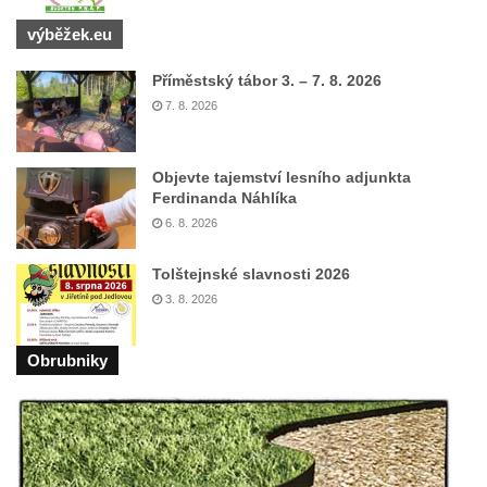
Socha svatého Jana Nepomuckého Na
výběžek.eu
Sadech u Mlýnské stoky v Českých
Budějovicích
Příměstský tábor 3. – 7. 8. 2026
7. 8. 2026
Sochy brouků u Mlýnské stoky v Českých
Budějovicích
Socha svatého Vincence Ferrerského na
Objevte tajemství lesního adjunkta
Ferdinanda Náhlíka
nádvoří kláštera dominikánů v Českých
6. 8. 2026
Budějovicích
Socha svatého Zachariáše na nádvoří
Tolštejnské slavnosti 2026
kláštera dominikánů v Českých
3. 8. 2026
Budějovicích
Socha svatého Václava u pramene v
Obrubniky
Semilech
Socha svatého Josefa na nádvoří kláštera
dominikánů v Českých Budějovicích
Socha svaté Anny na nádvoří kláštera