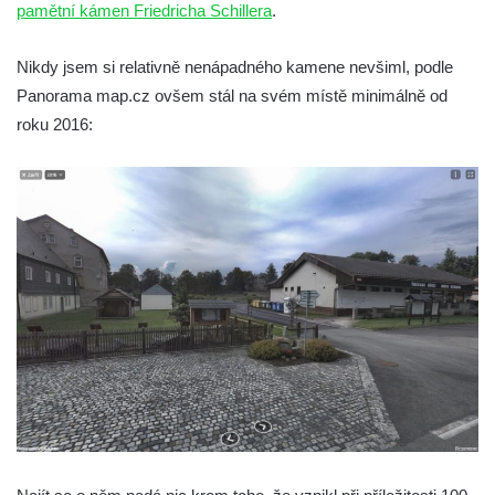
pamětní kámen Friedricha Schillera
.
Socha Smilodon v ZOO Hluboká
Socha Veledaněk v ZOO Hluboká
Nikdy jsem si relativně nenápadného kamene nevšiml, podle
Socha Koroun bezzubý v ZOO Hluboká
Panorama map.cz ovšem stál na svém místě minimálně od
roku 2016:
Socha Plejtvák obrovský v ZOO Hluboká
Socha Medvěd jeskynní v ZOO Hluboká
Socha Mamutí lebka v ZOO Hluboká
Socha Mamut srstnatý v ZOO Hluboká
Socha Orel v ZOO Hluboká
Socha Vydry si hrají v ZOO Hluboká
Socha Přátelství v ZOO Hluboká
Socha Matka příroda v ZOO Hluboká
Socha Lišky v ZOO Hluboká
Socha Kudlanka v ZOO Hluboká
Socha Vlčice s mládětem v ZOO Hluboká