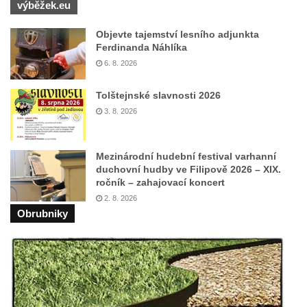
Pomník Vojtěcha Adalberta Lanny v parku
výběžek.eu
Na Sadech v Českých Budějovicích
Objevte tajemství lesního adjunkta
Pomník Přemysla Otakara II. v parku Na
Ferdinanda Náhlíka
Sadech v Českých Budějovicích
6. 8. 2026
Socha Mateřství v parku Na Sadech v
Tolštejnské slavnosti 2026
Českých Budějovicích
3. 8. 2026
Památník Otokara Mokrého v parku Na
Sadech v Českých Budějovicích
Mezinárodní hudební festival varhanní
Poslední dochovaný tramvajový sloup na
duchovní hudby ve Filipově 2026 – XIX.
Pražské třídě v Českých Budějovicích
ročník – zahajovací koncert
Socha Civilizovaní na Husově třídě v
2. 8. 2026
Obrubniky
Českých Budějovicích
Socha svatého Jana Nepomuckého Na
Sadech u Mlýnské stoky v Českých
Budějovicích
Sochy brouků u Mlýnské stoky v Českých