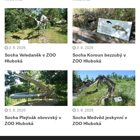
Pamětní deska Johanna Neumanna
severně od Tokáně
Obrázek svatého Huberta na buku svatého
Huberta
Obrázek svatého Jakuba na skále u cesty
3. 8. 2026
3. 8. 2026
východně od Srbské Kamenice
Socha Veledaněk v ZOO
Socha Koroun bezzubý v
Busta Jana Amose Komenského na domě
Hluboká
ZOO Hluboká
čp. 37 v Račicích
Socha ležícího koně v Sadech
Československé armády v Teplicích
Socha Medvídě v Tierpark Chemnitz
Sochy Ležící žena v Tierpark Chemnitz
3. 8. 2026
3. 8. 2026
Sochy Ptáci v Tierpark Chemnitz
Socha Plejtvák obrovský v
Socha Medvěd jeskynní v
ZOO Hluboká
ZOO Hluboká
Socha Skupina jeřábů v Tierpark Chemnitz
Socha Panter v ZOO Leipzig