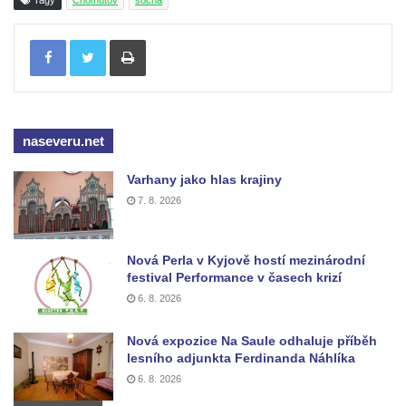
Tagy
Chomutov
socha
čp. 69/1 v Českých Budějovicích
Tisknout
Socha Jana Valeria Jirsíka u Černé věže v
Českých Budějovicích
Socha Krista klesajícího pod křížem u
kostela svatého Mikuláše v Českých
naseveru.net
Budějovicích
Socha svatého Jana Nepomuckého u
Varhany jako hlas krajiny
7. 8. 2026
kostela svaté Rodiny v Českých
Budějovicích
Socha S tebou v parku na Senovážném
Nová Perla v Kyjově hostí mezinárodní
festival Performance v časech krizí
náměstí v Českých Budějovicích
6. 8. 2026
Socha Tornádo v parku na Senovážném
náměstí v Českých Budějovicích
Nová expozice Na Saule odhaluje příběh
Sousoší Humanoidi na Lannově třídě v
lesního adjunkta Ferdinanda Náhlíka
6. 8. 2026
Českých Budějovicích