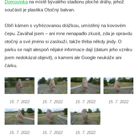
Domovinka
na místě bývalého stadionu ploché dráhy, jehož
Socha Medvěd jeskynní v ZOO Hluboká
součástí je plastika Otočný balvan.
Socha Mamutí lebka v ZOO Hluboká
Obří kámen s vyfrézovanou drážkou, umístěný na kovovém
Socha Mamut srstnatý v ZOO Hluboká
čepu. Zaváhal jsem – ani mne nenapadlo zkusit, zda je opravdu
Socha Orel v ZOO Hluboká
otočný a své jméno si zaslouží, takže třeba někdy jindy. O
Socha Vydry si hrají v ZOO Hluboká
parku se najít alespoň nějaké informace dají (datum jeho vzniku
Socha Přátelství v ZOO Hluboká
jsem nedokázal objevit), o kameni ale Google neukáže ani
čárku.
Socha Matka příroda v ZOO Hluboká
Socha Lišky v ZOO Hluboká
Socha Kudlanka v ZOO Hluboká
Socha Vlčice s mládětem v ZOO Hluboká
15. 7. 2022
15. 7. 2022
15. 7. 2022
15. 7. 2022
Socha Rys číhající na srnu v ZOO Hluboká
Socha Orlice v ZOO Hluboká
Socha Tygr v ZOO Hluboká
15. 7. 2022
15. 7. 2022
15. 7. 2022
Socha Želva v ZOO Hluboká