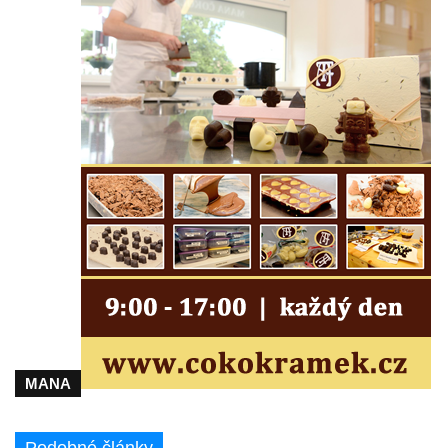
Českých Budějovicích
Socha svatého Václava u pramene v
Semilech
Pamětní deska Tomáše Garrigue Masaryka
na radnici v Českých Budějovicích
Pamětní deska na biskupské rezidenci v
Českých Budějovicích
Pamětní deska Josefa Hloucha na
biskupské rezidenci v Českých
Budějovicích
Socha žáby u rybníčku na Náměstí v
Kamenném Újezdě
Pamětní kámen družebních obcí Kamenný
Újezd a Krauchthal v parku na Náměstí v
MANA
Kamenném Újezdě
Socha na náměstí J. V. Kamarýta ve