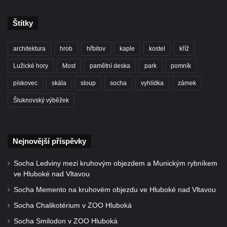
Socha Dívka s mušlí v ZOO Leipzig
Socha Tygr v ZOO Leipzig
Štítky
Socha Atlet v ZOO Leipzig
architektura
hrob
hřbitov
kaple
kostel
kříž
Socha Marabu v ZOO Leipzig
Lužické hory
Most
pamětní deska
park
pomník
Busta Karla Maxe Schneidera v ZOO
Leipzig
pískovec
skála
sloup
socha
vyhlídka
zámek
Socha Iásón v ZOO Leipzig
Šluknovský výběžek
Socha Mladý slon v ZOO Leipzig
Socha Býk v ZOO Dresden
Nejnovější příspěvky
Socha Uprchlý otrok bojuje s divokým psem
v ZOO Dresden
Socha Ledviny mezi kruhovým objezdem a Munickým rybníkem
Socha krokodýla v ZOO Dresden
ve Hluboké nad Vltavou
Socha slona v ZOO Dresden
Socha Memento na kruhovém objezdu ve Hluboké nad Vltavou
Socha Faun s medvíďaty v ZOO Dresden
Socha Chalikotérium v ZOO Hluboká
Socha divokého prasete před vstupem do
Socha Smilodon v ZOO Hluboká