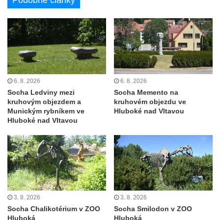
Podobné články
Velešíně
Pomník J. V. Kamarýta v Krumlovské ulici ve
Velešíně
Pamětní deska arcibiskupa Micara ve
vstupu do poutního místa Římov
Plastika Koule v Gutenbergově ulici v
6. 8. 2026
6. 8. 2026
Liberci
Socha Ledviny mezi
Socha Memento na
kruhovým objezdem a
kruhovém objezdu ve
Pamětní deska Vojtěcha Kocmicha na
Munickým rybníkem ve
Hluboké nad Vltavou
domě čp. 37 v ulici Betlém v Římově
Hluboké nad Vltavou
Pomník na paměť zrušení roboty v Plavu
Socha vodníka v Plavu
Socha svatého Jana Nepomuckého v
Třebušíně
Pamětní deska Johanna Nepomuka
3. 8. 2026
3. 8. 2026
Fischera na domě čp. 5/16 na třídě 9.
Socha Chalikotérium v ZOO
Socha Smilodon v ZOO
května v Rumburku
Hluboká
Hluboká