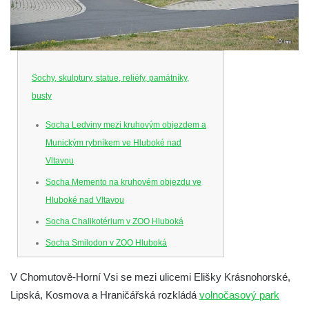
Sochy, skulptury, statue, reliéfy, památníky,
busty
Socha Ledviny mezi kruhovým objezdem a
Munickým rybníkem ve Hluboké nad
Vltavou
Socha Memento na kruhovém objezdu ve
Hluboké nad Vltavou
Socha Chalikotérium v ZOO Hluboká
Socha Smilodon v ZOO Hluboká
Socha Veledaněk v ZOO Hluboká
V Chomutově-Horní Vsi se mezi ulicemi Elišky Krásnohorské,
Socha Koroun bezzubý v ZOO Hluboká
Lipská, Kosmova a Hraničářská rozkládá
volnočasový park
Socha Plejtvák obrovský v ZOO Hluboká