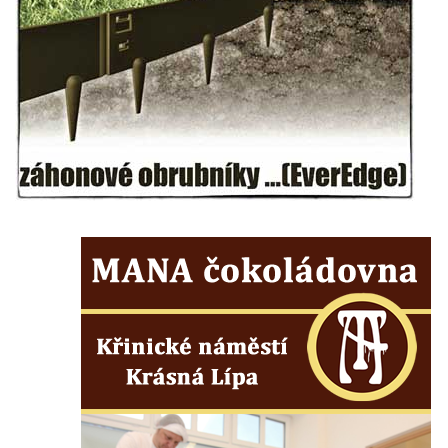
Budějovicích
Socha svatého Vincence Ferrerského na
nádvoří kláštera dominikánů v Českých
Budějovicích
Socha svatého Zachariáše na nádvoří
kláštera dominikánů v Českých
Budějovicích
Socha svatého Josefa na nádvoří kláštera
dominikánů v Českých Budějovicích
Socha svaté Anny na nádvoří kláštera
dominikánů v Českých Budějovicích
Socha svatého Dominika na nádvoří
kláštera dominikánů v Českých
Budějovicích
Sousoší Kalvárie před klášterem
dominikánů u Piaristického náměstí v