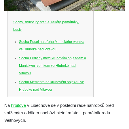
Sochy, skulptury, statue, reliéfy, památníky,
busty
Socha Posel na břehu Munického rybníka
ve Hluboké nad Vltavou
Socha Ledviny mezi kruhovým objezdem a
Munickým rybníkem ve Hluboké nad
Vltavou
Socha Memento na kruhovém objezdu ve
Hluboké nad Vltavou
Socha Chalikotérium v ZOO Hluboká
Na
hřbitově
v Liběchově se v poslední řadě náhrobků před
Socha Smilodon v ZOO Hluboká
sníženým oddílem nachází pietní místo – památník rodu
Socha Veledaněk v ZOO Hluboká
Veithových.
Socha Koroun bezzubý v ZOO Hluboká