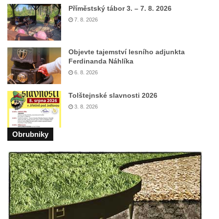
Socha na náměstí J. V. Kamarýta ve
Příměstský tábor 3. – 7. 8. 2026
Velešíně
7. 8. 2026
Pomník J. V. Kamarýta v Krumlovské ulici ve
Velešíně
Objevte tajemství lesního adjunkta
Pamětní deska arcibiskupa Micara ve
Ferdinanda Náhlíka
vstupu do poutního místa Římov
6. 8. 2026
Plastika Koule v Gutenbergově ulici v
Tolštejnské slavnosti 2026
Liberci
3. 8. 2026
Pamětní deska Vojtěcha Kocmicha na
domě čp. 37 v ulici Betlém v Římově
Obrubniky
Pomník na paměť zrušení roboty v Plavu
Socha vodníka v Plavu
Socha svatého Jana Nepomuckého v
Třebušíně
Pamětní deska Johanna Nepomuka
Fischera na domě čp. 5/16 na třídě 9.