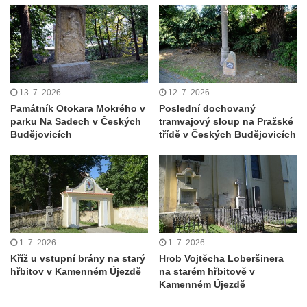
Socha býka před areálem firmy 2JCP v
Račicích
Povodňový sloup II. v Dobříni
Povodňový sloup I. v Dobříni
13. 7. 2026
12. 7. 2026
Pamětní kámen vodního díla Josefův Důl
Památník Otokara Mokrého v
Poslední dochovaný
Socha svatého Floriána na domě čp. 3 v
parku Na Sadech v Českých
tramvajový sloup na Pražské
Oparnu
Budějovicích
třídě v Českých Budějovicích
Socha svaté Anny u domu čp. 3 v Oparnu
Lavička Václava Havla v Pardubicích
Lavička Václava Havla v Novém Boru
Lavička Václava Havla v Krásné Lípě
Upoutávka JduHřebenovkou u parkoviště
1. 7. 2026
1. 7. 2026
na Mezní Louce
Kříž u vstupní brány na starý
Hrob Vojtěcha Loberšinera
hřbitov v Kamenném Újezdě
na starém hřbitově v
Kamenný obelisk na vyhlídce u Pravčické
Kamenném Újezdě
brány