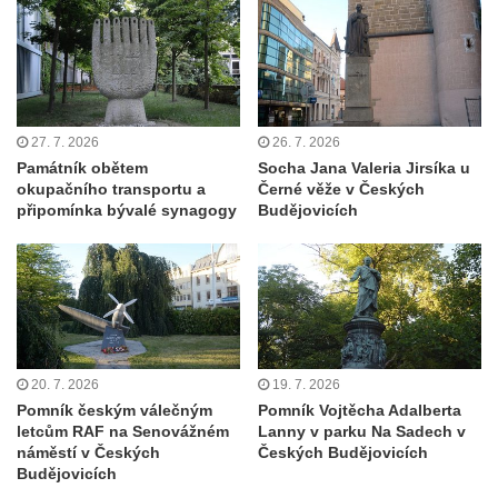
Socha divokého prasete před vstupem do
ZOO Dresden
Socha světce severně od Lužce nad
Vltavou
Pamětní kámen revitalizace Vltavy Vraňany
27. 7. 2026
26. 7. 2026
– Hořín u Lužce nad Vltavou
Památník obětem
Socha Jana Valeria Jirsíka u
okupačního transportu a
Černé věže v Českých
Strom svobody a památník 100 let republiky
připomínka bývalé synagogy
Budějovicích
a 30. výročí listopadu 1989 v Hrobčicích
Boží muka v parku před domem čp. 17 v
Hrobčicích
Sochy „Klaun a dívenka“ v parku v centru
Hrobčic
20. 7. 2026
19. 7. 2026
Socha svatého Antonína poustevníka v
Pomník českým válečným
Pomník Vojtěcha Adalberta
Mirošovicích
letcům RAF na Senovážném
Lanny v parku Na Sadech v
náměstí v Českých
Českých Budějovicích
Socha vodníka u požární nádrže v
Budějovicích
Mirošovicích