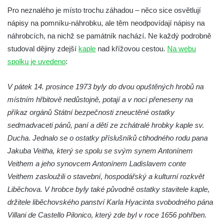
Socha Plejtvák obrovský v ZOO Hluboká
Pro neznalého je místo trochu záhadou – něco sice osvětlují
nápisy na pomníku-náhrobku, ale těm neodpovídají nápisy na
Socha Medvěd jeskynní v ZOO Hluboká
náhrobcích, na nichž se památník nachází. Ne každý podrobně
Socha Mamutí lebka v ZOO Hluboká
studoval dějiny zdejší
kaple
nad křížovou cestou.
Na webu
Socha Mamut srstnatý v ZOO Hluboká
spolku je uvedeno
:
Socha Orel v ZOO Hluboká
Socha Vydry si hrají v ZOO Hluboká
V pátek 14. prosince 1973 byly do dvou opuštěných hrobů na
místním hřbitově nedůstojně, potají a v noci přeneseny na
Socha Přátelství v ZOO Hluboká
příkaz orgánů Státní bezpečnosti zneuctěné ostatky
Socha Matka příroda v ZOO Hluboká
sedmadvaceti pánů, paní a dětí ze zchátralé hrobky kaple sv.
Socha Lišky v ZOO Hluboká
Ducha. Jednalo se o ostatky příslušníků ctihodného rodu pana
Socha Kudlanka v ZOO Hluboká
Jakuba Veitha, který se spolu se svým synem Antonínem
Socha Vlčice s mládětem v ZOO Hluboká
Veithem a jeho synovcem Antonínem Ladislavem conte
Veithem zasloužili o stavební, hospodářský a kulturní rozkvět
Socha Rys číhající na srnu v ZOO Hluboká
Liběchova. V hrobce byly také původně ostatky stavitele kaple,
Socha Orlice v ZOO Hluboká
držitele liběchovského panství Karla Hyacinta svobodného pána
Socha Tygr v ZOO Hluboká
Villani de Castello Pilonico, který zde byl v roce 1656 pohřben.