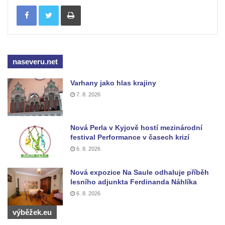
Tisknout
Českých Budějovicích
Socha svatého Václava u pramene v
Semilech
Pamětní deska Tomáše Garrigue Masaryka
naseveru.net
na radnici v Českých Budějovicích
Varhany jako hlas krajiny
Pamětní deska na biskupské rezidenci v
7. 8. 2026
Českých Budějovicích
Pamětní deska Josefa Hloucha na
biskupské rezidenci v Českých
Nová Perla v Kyjově hostí mezinárodní
festival Performance v časech krizí
Budějovicích
6. 8. 2026
Socha žáby u rybníčku na Náměstí v
Kamenném Újezdě
Nová expozice Na Saule odhaluje příběh
lesního adjunkta Ferdinanda Náhlíka
Pamětní kámen družebních obcí Kamenný
6. 8. 2026
Újezd a Krauchthal v parku na Náměstí v
Kamenném Újezdě
výběžek.eu