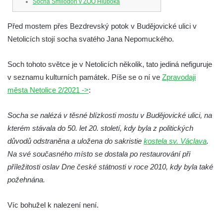
Socha Smilodon v ZOO Hluboká
Socha Veledaněk v ZOO Hluboká
Před mostem přes Bezdrevský potok v Budějovické ulici v
Socha Koroun bezzubý v ZOO Hluboká
Netolicích stojí socha svatého Jana Nepomuckého.
Socha Plejtvák obrovský v ZOO Hluboká
Socha Medvěd jeskynní v ZOO Hluboká
Soch tohoto světce je v Netolicích několik, tato jediná nefiguruje
v seznamu kulturních památek. Píše se o ní ve
Zpravodaji
Socha Mamutí lebka v ZOO Hluboká
města Netolice 2/2021 ->
:
Socha Mamut srstnatý v ZOO Hluboká
Socha Orel v ZOO Hluboká
Socha se nalézá v těsné blízkosti mostu v Budějovické ulici, na
Socha Vydry si hrají v ZOO Hluboká
kterém stávala do 50. let 20. století, kdy byla z politických
Socha Přátelství v ZOO Hluboká
důvodů odstraněna a uložena do sakristie
kostela sv. Václava
.
Na své současného místo se dostala po restaurování při
Socha Matka příroda v ZOO Hluboká
příležitosti oslav Dne české státnosti v roce 2010, kdy byla také
Socha Lišky v ZOO Hluboká
požehnána.
Socha Kudlanka v ZOO Hluboká
Socha Vlčice s mládětem v ZOO Hluboká
Víc bohužel k nalezení není.
Socha Rys číhající na srnu v ZOO Hluboká