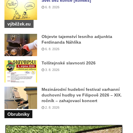
Svět bez konce [komiks]
náměstí v Českých Budějovicích
6. 8. 2026
Sousoší Humanoidi na Lannově třídě v
Českých Budějovicích
výběžek.eu
Pomník Vojtěcha Adalberta Lanny v parku
Objevte tajemství lesního adjunkta
Na Sadech v Českých Budějovicích
Ferdinanda Náhlíka
Pomník Přemysla Otakara II. v parku Na
6. 8. 2026
Sadech v Českých Budějovicích
Tolštejnské slavnosti 2026
Socha Mateřství v parku Na Sadech v
3. 8. 2026
Českých Budějovicích
Památník Otokara Mokrého v parku Na
Sadech v Českých Budějovicích
Mezinárodní hudební festival varhanní
duchovní hudby ve Filipově 2026 – XIX.
Poslední dochovaný tramvajový sloup na
ročník – zahajovací koncert
Pražské třídě v Českých Budějovicích
2. 8. 2026
Obrubniky
Socha Civilizovaní na Husově třídě v
Českých Budějovicích
Socha svatého Jana Nepomuckého Na