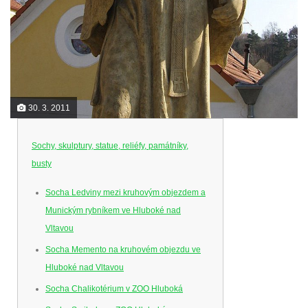
30. 3. 2011
Sochy, skulptury, statue, reliéfy, památníky,
busty
Socha Ledviny mezi kruhovým objezdem a
Munickým rybníkem ve Hluboké nad
Vltavou
Socha Memento na kruhovém objezdu ve
Hluboké nad Vltavou
Socha Chalikotérium v ZOO Hluboká