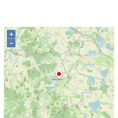
Socha Orlice v ZOO Hluboká
Socha Tygr v ZOO Hluboká
Socha Želva v ZOO Hluboká
Socha Kozorožec horský v ZOO Hluboká
Socha Včela v ZOO Hluboká
Socha Housenka v ZOO Hluboká
Socha Nosorožík v ZOO Hluboká
Socha Rosomák v ZOO Hluboká
Socha Beruška v ZOO Hluboká
Socha Vážka v ZOO Hluboká
Socha Volavka v ZOO Hluboká
Flamingo trůn v ZOO Hluboká
Lavička Kůň Převalského v ZOO Hluboká
Lysá nad Labem, barokní město Šporkovo