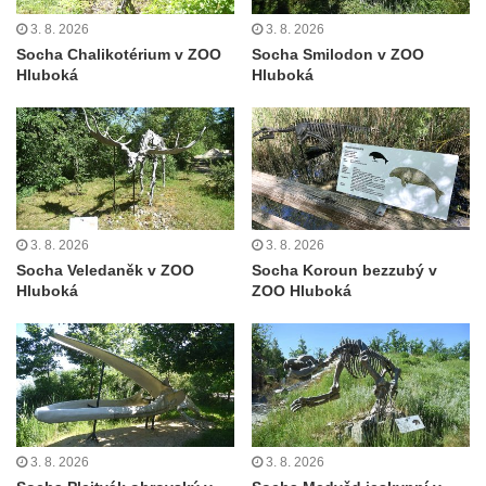
Třebušíně
3. 8. 2026
3. 8. 2026
Pamětní deska Johanna Nepomuka
Socha Chalikotérium v ZOO
Socha Smilodon v ZOO
Fischera na domě čp. 5/16 na třídě 9.
Hluboká
Hluboká
května v Rumburku
Pamětní deska Johanna Neumanna
severně od Tokáně
Obrázek svatého Huberta na buku svatého
Huberta
3. 8. 2026
3. 8. 2026
Obrázek svatého Jakuba na skále u cesty
Socha Veledaněk v ZOO
Socha Koroun bezzubý v
východně od Srbské Kamenice
Hluboká
ZOO Hluboká
Busta Jana Amose Komenského na domě
čp. 37 v Račicích
Socha ležícího koně v Sadech
Československé armády v Teplicích
Socha Medvídě v Tierpark Chemnitz
3. 8. 2026
3. 8. 2026
Sochy Ležící žena v Tierpark Chemnitz