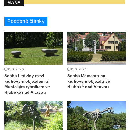
MANA
Újezd a Krauchthal v parku na Náměstí v
Kamenném Újezdě
Podobné články
Socha na náměstí J. V. Kamarýta ve
Velešíně
Pomník J. V. Kamarýta v Krumlovské ulici ve
Velešíně
Pamětní deska arcibiskupa Micara ve
vstupu do poutního místa Římov
6. 8. 2026
6. 8. 2026
Plastika Koule v Gutenbergově ulici v
Socha Ledviny mezi
Socha Memento na
Liberci
kruhovým objezdem a
kruhovém objezdu ve
Munickým rybníkem ve
Hluboké nad Vltavou
Pamětní deska Vojtěcha Kocmicha na
Hluboké nad Vltavou
domě čp. 37 v ulici Betlém v Římově
Pomník na paměť zrušení roboty v Plavu
Socha vodníka v Plavu
Socha svatého Jana Nepomuckého v