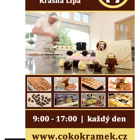
Budějovicích
Sousoší Kalvárie před klášterem
dominikánů u Piaristického náměstí v
Českých Budějovicích
Socha svatého Václava u pramene v
Semilech
Pamětní deska Tomáše Garrigue Masaryka
na radnici v Českých Budějovicích
Pamětní deska na biskupské rezidenci v
Českých Budějovicích
Pamětní deska Josefa Hloucha na
biskupské rezidenci v Českých
Budějovicích
Socha žáby u rybníčku na Náměstí v
Kamenném Újezdě
Pamětní kámen družebních obcí Kamenný