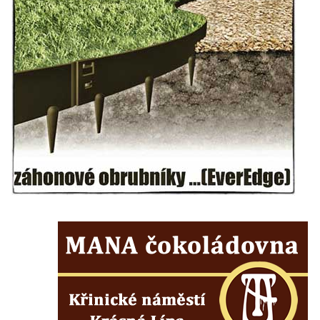
Sadech u Mlýnské stoky v Českých
Budějovicích
Sochy brouků u Mlýnské stoky v Českých
Budějovicích
Socha svatého Vincence Ferrerského na
nádvoří kláštera dominikánů v Českých
Budějovicích
Socha svatého Zachariáše na nádvoří
kláštera dominikánů v Českých
Budějovicích
Socha svatého Josefa na nádvoří kláštera
dominikánů v Českých Budějovicích
Socha svaté Anny na nádvoří kláštera
dominikánů v Českých Budějovicích
Socha svatého Dominika na nádvoří
kláštera dominikánů v Českých