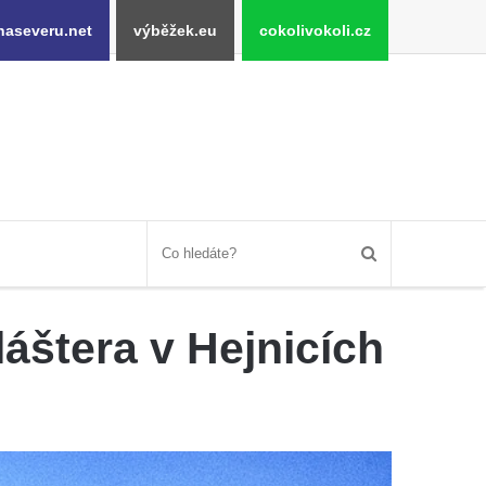
naseveru.net
výběžek.eu
cokolivokoli.cz
áštera v Hejnicích