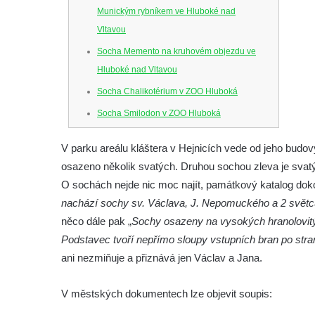
Munickým rybníkem ve Hluboké nad
Vltavou
Socha Memento na kruhovém objezdu ve
Hluboké nad Vltavou
Socha Chalikotérium v ZOO Hluboká
Socha Smilodon v ZOO Hluboká
Socha Veledaněk v ZOO Hluboká
V parku areálu kláštera v Hejnicích vede od jeho budo
Socha Koroun bezzubý v ZOO Hluboká
osazeno několik svatých. Druhou sochou zleva je svat
Socha Plejtvák obrovský v ZOO Hluboká
O sochách nejde nic moc najít, památkový katalog doko
Socha Medvěd jeskynní v ZOO Hluboká
nachází sochy sv. Václava, J. Nepomuckého a 2 svět
něco dále pak „
Sochy osazeny na vysokých hranolovitý
Socha Mamutí lebka v ZOO Hluboká
Podstavec tvoří nepřímo sloupy vstupních bran po stra
Socha Mamut srstnatý v ZOO Hluboká
ani nezmiňuje a přiznává jen Václav a Jana.
Socha Orel v ZOO Hluboká
Socha Vydry si hrají v ZOO Hluboká
V městských dokumentech lze objevit soupis:
Socha Přátelství v ZOO Hluboká