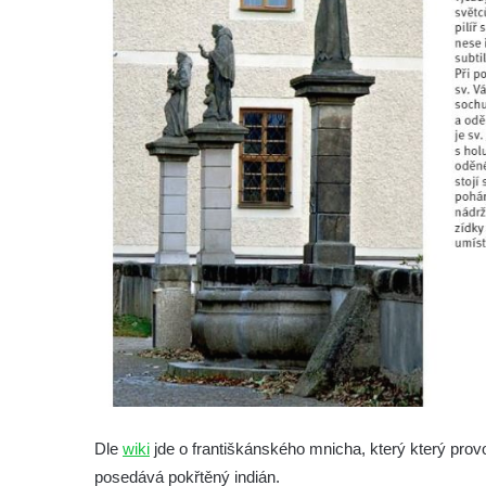
Socha svatého Jana Nepomuckého u
kostela svaté Rodiny v Českých
Budějovicích
Socha S tebou v parku na Senovážném
náměstí v Českých Budějovicích
Socha Tornádo v parku na Senovážném
náměstí v Českých Budějovicích
Sousoší Humanoidi na Lannově třídě v
Českých Budějovicích
Pomník Vojtěcha Adalberta Lanny v parku
Na Sadech v Českých Budějovicích
Pomník Přemysla Otakara II. v parku Na
Sadech v Českých Budějovicích
Socha Mateřství v parku Na Sadech v
Českých Budějovicích
Dle
wiki
jde o františkánského mnicha, který který provo
Památník Otokara Mokrého v parku Na
posedává pokřtěný indián.