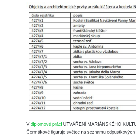
Socha Matka příroda v ZOO Hluboká
Socha Lišky v ZOO Hluboká
Socha Kudlanka v ZOO Hluboká
Socha Vlčice s mládětem v ZOO Hluboká
Socha Rys číhající na srnu v ZOO Hluboká
Socha Orlice v ZOO Hluboká
Socha Tygr v ZOO Hluboká
Socha Želva v ZOO Hluboká
Socha Kozorožec horský v ZOO Hluboká
Socha Včela v ZOO Hluboká
Socha Housenka v ZOO Hluboká
Socha Nosorožík v ZOO Hluboká
Socha Rosomák v ZOO Hluboká
V
diplomové práci
UTVÁŘENÍ MARIÁNSKÉHO KULTU 
Socha Beruška v ZOO Hluboká
Čermákové figuruje světec na seznamu odpustkových 