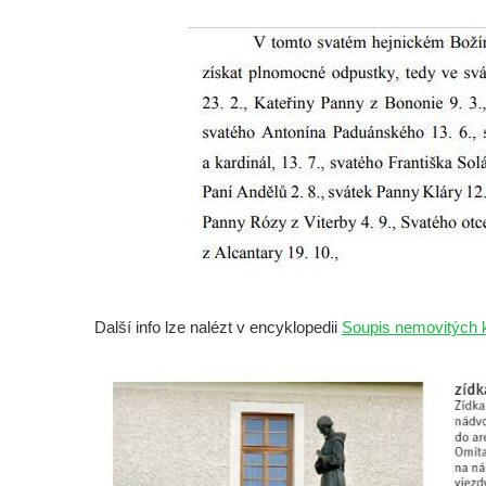
Socha Vážka v ZOO Hluboká
Socha Volavka v ZOO Hluboká
Flamingo trůn v ZOO Hluboká
Lavička Kůň Převalského v ZOO Hluboká
Lysá nad Labem, barokní město Šporkovo
Socha Opičákovník v ZOO Hluboká
Socha Roháč v ZOO Hluboká
Socha Mystik v ZOO Hluboká
Reliéf Rodina a práce na budově záložny
čp. 69/1 v Českých Budějovicích
Další info lze nalézt v encyklopedii
Soupis nemovitých k
Socha Jana Valeria Jirsíka u Černé věže v
Českých Budějovicích
Socha Krista klesajícího pod křížem u
kostela svatého Mikuláše v Českých
Budějovicích