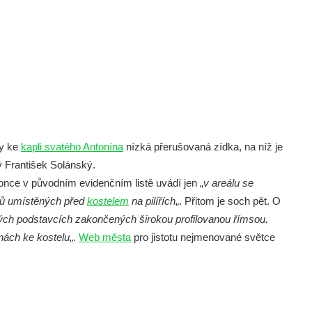
vy ke
kapli svatého Antonína
nízká přerušovaná zídka, na níž je
ý František Solánský.
nce v původním evidenčním listě uvádí jen „
v areálu se
ců umístěných před
kostelem
na pilířích
„. Přitom je soch pět. O
ch podstavcích zakončených širokou profilovanou římsou.
nách ke kostelu
„.
Web města
pro jistotu nejmenované světce