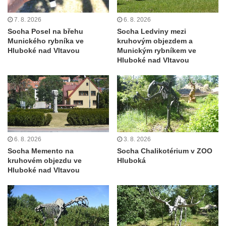
května v Rumburku
7. 8. 2026
6. 8. 2026
Pamětní deska Johanna Neumanna
Socha Posel na břehu
Socha Ledviny mezi
severně od Tokáně
Munického rybníka ve
kruhovým objezdem a
Obrázek svatého Huberta na buku svatého
Hluboké nad Vltavou
Munickým rybníkem ve
Hluboké nad Vltavou
Huberta
Obrázek svatého Jakuba na skále u cesty
východně od Srbské Kamenice
Busta Jana Amose Komenského na domě
čp. 37 v Račicích
Socha ležícího koně v Sadech
6. 8. 2026
3. 8. 2026
Československé armády v Teplicích
Socha Memento na
Socha Chalikotérium v ZOO
kruhovém objezdu ve
Hluboká
Socha Medvídě v Tierpark Chemnitz
Hluboké nad Vltavou
Sochy Ležící žena v Tierpark Chemnitz
Sochy Ptáci v Tierpark Chemnitz
Socha Skupina jeřábů v Tierpark Chemnitz