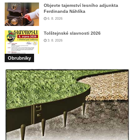
Sochy brouků u Mlýnské stoky v Českých
Objevte tajemství lesního adjunkta
Budějovicích
Ferdinanda Náhlíka
Socha svatého Vincence Ferrerského na
6. 8. 2026
nádvoří kláštera dominikánů v Českých
Tolštejnské slavnosti 2026
Budějovicích
3. 8. 2026
Socha svatého Zachariáše na nádvoří
kláštera dominikánů v Českých
Obrubniky
Budějovicích
Socha svatého Josefa na nádvoří kláštera
dominikánů v Českých Budějovicích
Socha svaté Anny na nádvoří kláštera
dominikánů v Českých Budějovicích
Socha svatého Dominika na nádvoří
kláštera dominikánů v Českých
Budějovicích
Sousoší Kalvárie před klášterem
dominikánů u Piaristického náměstí v