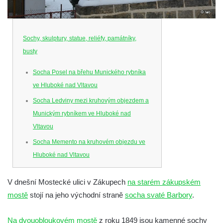
Sochy, skulptury, statue, reliéfy, památníky,
busty
Socha Posel na břehu Munického rybníka
ve Hluboké nad Vltavou
Socha Ledviny mezi kruhovým objezdem a
Munickým rybníkem ve Hluboké nad
Vltavou
Socha Memento na kruhovém objezdu ve
Hluboké nad Vltavou
Socha Chalikotérium v ZOO Hluboká
V dnešní Mostecké ulici v Zákupech
na starém zákupském
Socha Smilodon v ZOO Hluboká
mostě
stojí na jeho východní straně
socha svaté Barbory
.
Socha Veledaněk v ZOO Hluboká
Socha Koroun bezzubý v ZOO Hluboká
Na dvouobloukovém mostě
z roku 1849 jsou kamenné sochy