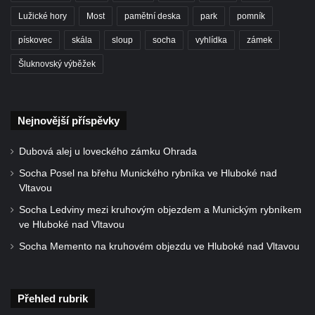
Socha divokého prasete před vstupem do
Lužické hory
Most
pamětní deska
park
pomník
ZOO Dresden
pískovec
skála
sloup
socha
vyhlídka
zámek
Socha světce severně od Lužce nad
Šluknovský výběžek
Vltavou
Pamětní kámen revitalizace Vltavy Vraňany
– Hořín u Lužce nad Vltavou
Nejnovější příspěvky
Strom svobody a památník 100 let republiky
a 30. výročí listopadu 1989 v Hrobčicích
Dubová alej u loveckého zámku Ohrada
Boží muka v parku před domem čp. 17 v
Socha Posel na břehu Munického rybníka ve Hluboké nad
Hrobčicích
Vltavou
Sochy „Klaun a dívenka“ v parku v centru
Socha Ledviny mezi kruhovým objezdem a Munickým rybníkem
ve Hluboké nad Vltavou
Hrobčic
Socha Memento na kruhovém objezdu ve Hluboké nad Vltavou
Socha svatého Antonína poustevníka v
Mirošovicích
Socha vodníka u požární nádrže v
Přehled rubrik
Mirošovicích