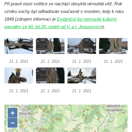
Socha Želva v ZOO Hluboká
Při pravé noze světice se nachází obvyklá okrouhlá věž. Rok
Socha Kozorožec horský v ZOO Hluboká
vzniku sochy byl odhadován současně s mostem, tedy k roku
1849 (zdrojem informací je
Evidenční list nemovité kulturní
Socha Včela v ZOO Hluboká
památky ze 60. let 20. století od V. a I. Jirousových
).
Socha Housenka v ZOO Hluboká
Socha Nosorožík v ZOO Hluboká
Socha Rosomák v ZOO Hluboká
Socha Beruška v ZOO Hluboká
21. 1. 2021
21. 1. 2021
21. 1. 2021
21. 1. 2021
Socha Vážka v ZOO Hluboká
Socha Volavka v ZOO Hluboká
Flamingo trůn v ZOO Hluboká
21. 1. 2021
21. 1. 2021
21. 1. 2021
Lavička Kůň Převalského v ZOO Hluboká
Lysá nad Labem, barokní město Šporkovo
Socha Opičákovník v ZOO Hluboká
Socha Roháč v ZOO Hluboká
Socha Mystik v ZOO Hluboká