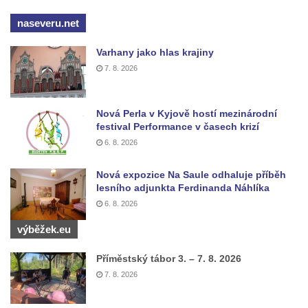
Pomník Vojtěcha Adalberta Lanny v parku
naseveru.net
Na Sadech v Českých Budějovicích
Varhany jako hlas krajiny
Pomník Přemysla Otakara II. v parku Na
7. 8. 2026
Sadech v Českých Budějovicích
Socha Mateřství v parku Na Sadech v
Českých Budějovicích
Nová Perla v Kyjově hostí mezinárodní
festival Performance v časech krizí
Památník Otokara Mokrého v parku Na
6. 8. 2026
Sadech v Českých Budějovicích
Poslední dochovaný tramvajový sloup na
Nová expozice Na Saule odhaluje příběh
lesního adjunkta Ferdinanda Náhlíka
Pražské třídě v Českých Budějovicích
6. 8. 2026
Socha Civilizovaní na Husově třídě v
výběžek.eu
Českých Budějovicích
Socha svatého Jana Nepomuckého Na
Příměstský tábor 3. – 7. 8. 2026
Sadech u Mlýnské stoky v Českých
7. 8. 2026
Budějovicích