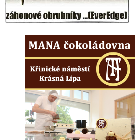
Českých Budějovicích
Socha svatého Václava u pramene v
Semilech
Pamětní deska Tomáše Garrigue Masaryka
na radnici v Českých Budějovicích
Pamětní deska na biskupské rezidenci v
Českých Budějovicích
Pamětní deska Josefa Hloucha na
biskupské rezidenci v Českých
Budějovicích
Socha žáby u rybníčku na Náměstí v
Kamenném Újezdě
Pamětní kámen družebních obcí Kamenný
Újezd a Krauchthal v parku na Náměstí v
Kamenném Újezdě