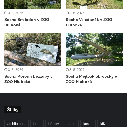
Socha Panter v ZOO Leipzig
Socha Dívka s mušlí v ZOO Leipzig
3. 8. 2026
3. 8. 2026
Socha Tygr v ZOO Leipzig
Socha Smilodon v ZOO
Socha Veledaněk v ZOO
Hluboká
Hluboká
Socha Atlet v ZOO Leipzig
Socha Marabu v ZOO Leipzig
Busta Karla Maxe Schneidera v ZOO
Leipzig
Socha Iásón v ZOO Leipzig
Socha Mladý slon v ZOO Leipzig
3. 8. 2026
3. 8. 2026
Socha Koroun bezzubý v
Socha Plejtvák obrovský v
Socha Býk v ZOO Dresden
ZOO Hluboká
ZOO Hluboká
Socha Uprchlý otrok bojuje s divokým psem
v ZOO Dresden
Socha krokodýla v ZOO Dresden
Štítky
Socha slona v ZOO Dresden
Socha Faun s medvíďaty v ZOO Dresden
architektura
hrob
hřbitov
kaple
kostel
kříž