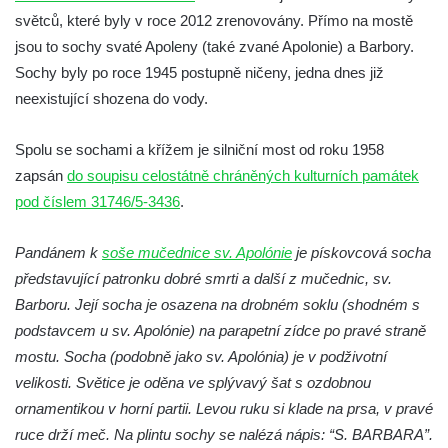
Socha Plejtvák obrovský v ZOO Hluboká
světců, které byly v roce 2012 zrenovovány. Přímo na mostě
jsou to sochy svaté Apoleny (také zvané Apolonie) a Barbory.
Socha Medvěd jeskynní v ZOO Hluboká
Sochy byly po roce 1945 postupně ničeny, jedna dnes již
Socha Mamutí lebka v ZOO Hluboká
neexistující shozena do vody.
Socha Mamut srstnatý v ZOO Hluboká
Socha Orel v ZOO Hluboká
Spolu se sochami a křížem je silniční most od roku 1958
Socha Vydry si hrají v ZOO Hluboká
zapsán
do soupisu celostátně chráněných kulturních památek
pod číslem 31746/5-3436
.
Socha Přátelství v ZOO Hluboká
Socha Matka příroda v ZOO Hluboká
Pandánem k
soše mučednice sv. Apolónie
je pískovcová socha
Socha Lišky v ZOO Hluboká
představující patronku dobré smrti a další z mučednic, sv.
Socha Kudlanka v ZOO Hluboká
Barboru. Její socha je osazena na drobném soklu (shodném s
Socha Vlčice s mládětem v ZOO Hluboká
podstavcem u sv. Apolónie) na parapetní zídce po pravé straně
mostu. Socha (podobně jako sv. Apolónia) je v podživotní
Socha Rys číhající na srnu v ZOO Hluboká
velikosti. Světice je oděna ve splývavý šat s ozdobnou
Socha Orlice v ZOO Hluboká
ornamentikou v horní partii. Levou ruku si klade na prsa, v pravé
Socha Tygr v ZOO Hluboká
ruce drží meč. Na plintu sochy se nalézá nápis: “S. BARBARA”.