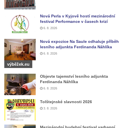
Socha Dívka s mušlí v ZOO Leipzig
Socha Tygr v ZOO Leipzig
Nová Perla v Kyjově hostí mezinárodní
Socha Atlet v ZOO Leipzig
festival Performance v časech krizí
6. 8. 2026
Socha Marabu v ZOO Leipzig
Busta Karla Maxe Schneidera v ZOO
Nová expozice Na Saule odhaluje příběh
Leipzig
lesního adjunkta Ferdinanda Náhlíka
6. 8. 2026
Socha Iásón v ZOO Leipzig
výběžek.eu
Socha Mladý slon v ZOO Leipzig
Socha Býk v ZOO Dresden
Objevte tajemství lesního adjunkta
Ferdinanda Náhlíka
Socha Uprchlý otrok bojuje s divokým psem
6. 8. 2026
v ZOO Dresden
Socha krokodýla v ZOO Dresden
Tolštejnské slavnosti 2026
Socha slona v ZOO Dresden
3. 8. 2026
Socha Faun s medvíďaty v ZOO Dresden
Socha divokého prasete před vstupem do
Mezinárodní hudební festival varhanní