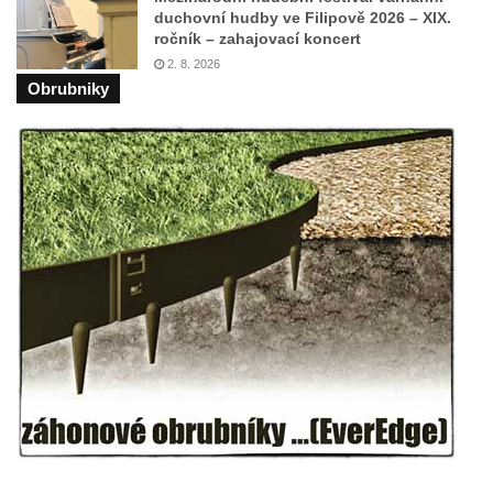
ZOO Dresden
duchovní hudby ve Filipově 2026 – XIX.
ročník – zahajovací koncert
Socha světce severně od Lužce nad
2. 8. 2026
Vltavou
Obrubniky
Pamětní kámen revitalizace Vltavy Vraňany
– Hořín u Lužce nad Vltavou
Strom svobody a památník 100 let republiky
a 30. výročí listopadu 1989 v Hrobčicích
Boží muka v parku před domem čp. 17 v
Hrobčicích
Sochy „Klaun a dívenka“ v parku v centru
Hrobčic
Socha svatého Antonína poustevníka v
Mirošovicích
Socha vodníka u požární nádrže v
Mirošovicích
Socha býka před areálem firmy 2JCP v