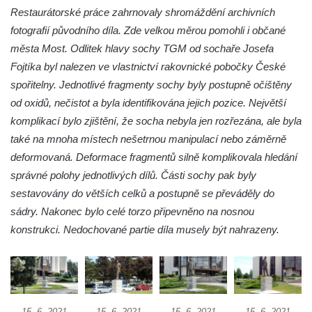
Českých Budějovicích
Restaurátorské práce zahrnovaly shromáždění archivních
Socha svatého Václava u pramene v
fotografií původního díla. Zde velkou měrou pomohli i občané
Semilech
města Most. Odlitek hlavy sochy TGM od sochaře Josefa
Pamětní deska Tomáše Garrigue Masaryka
Fojtíka byl nalezen ve vlastnictví rakovnické pobočky České
na radnici v Českých Budějovicích
spořitelny. Jednotlivé fragmenty sochy byly postupně očištěny
od oxidů, nečistot a byla identifikována jejich pozice. Největší
Pamětní deska na biskupské rezidenci v
komplikací bylo zjištění, že socha nebyla jen rozřezána, ale byla
Českých Budějovicích
také na mnoha místech nešetrnou manipulací nebo záměrně
Pamětní deska Josefa Hloucha na
deformovaná. Deformace fragmentů silně komplikovala hledání
biskupské rezidenci v Českých
správné polohy jednotlivých dílů. Části sochy pak byly
Budějovicích
sestavovány do větších celků a postupně se převáděly do
Socha žáby u rybníčku na Náměstí v
sádry. Nakonec bylo celé torzo připevněno na nosnou
Kamenném Újezdě
konstrukci. Nedochované partie díla musely být nahrazeny.
Pamětní kámen družebních obcí Kamenný
Újezd a Krauchthal v parku na Náměstí v
Kamenném Újezdě
Socha na náměstí J. V. Kamarýta ve
15. 6. 2021
15. 6. 2021
15. 6. 2021
15. 6. 2021