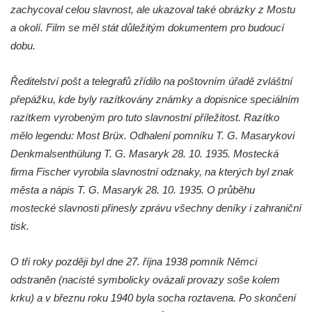
zachycoval celou slavnost, ale ukazoval také obrázky z Mostu
čp. 69/1 v Českých Budějovicích
a okolí. Film se měl stát důležitým dokumentem pro budoucí
Socha Jana Valeria Jirsíka u Černé věže v
dobu.
Českých Budějovicích
Socha Krista klesajícího pod křížem u
Ředitelství pošt a telegrafů zřídilo na poštovním úřadě zvláštní
kostela svatého Mikuláše v Českých
přepážku, kde byly razítkovány známky a dopisnice speciálním
Budějovicích
razítkem vyrobeným pro tuto slavnostní příležitost. Razítko
mělo legendu: Most Brüx. Odhalení pomníku T. G. Masarykovi
Socha svatého Jana Nepomuckého u
Denkmalsenthülung T. G. Masaryk 28. 10. 1935. Mostecká
kostela svaté Rodiny v Českých
firma Fischer vyrobila slavnostní odznaky, na kterých byl znak
Budějovicích
města a nápis T. G. Masaryk 28. 10. 1935. O průběhu
Socha S tebou v parku na Senovážném
mostecké slavnosti přinesly zprávu všechny deníky i zahraniční
náměstí v Českých Budějovicích
tisk.
Socha Tornádo v parku na Senovážném
náměstí v Českých Budějovicích
O tři roky později byl dne 27. října 1938 pomník Němci
Sousoší Humanoidi na Lannově třídě v
odstraněn (nacisté symbolicky ovázali provazy soše kolem
Českých Budějovicích
krku) a v březnu roku 1940 byla socha roztavena. Po skončení