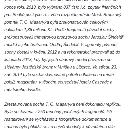
Budějovicích
konce roku 2013, bylo vybráno 837 tisíc Kč, zbytek finančních
Socha svatého Vincence Ferrerského na
prostředků poskytlo ze svého rozpočtu město Most. Bronzový
nádvoří kláštera dominikánů v Českých
pomník T. G. Masaryka byla zrekonstruován celkovým
Budějovicích
nákladem 1,86 milionu Kč. Podle fragmentů původní sochy
Socha svatého Zachariáše na nádvoří
zrekonstruovali třímetrovou bronzovou sochu Jaroslav Šindelář
kláštera dominikánů v Českých
mladší a jeho bratranec Ondřej Šindelář. Fragmenty původní
Budějovicích
sochy dostali v květnu 2012 a na rekonstrukci pracovali až do
Socha svatého Josefa na nádvoří kláštera
listopadu 2013, kdy byl jejich sádrový model převezen do
dominikánů v Českých Budějovicích
slévárny Ještědský bronz v Mníšku u Liberce. Ve středu 23.
září 2014 byla socha slavnostně potřetí odhalena na místě
Socha svaté Anny na nádvoří kláštera
poblíž magistrátu, v těsném sousedství hotelu Cascade a
dominikánů v Českých Budějovicích
městského divadla.
Socha svatého Dominika na nádvoří
kláštera dominikánů v Českých
Zrestaurovaná socha T. G. Masaryka není dokonalou replikou.
Budějovicích
Byla sestavena z 250 mnohdy poničených fragmentů. Při
Sousoší Kalvárie před klášterem
restaurování se vycházelo z fotografické dokumentace a
dominikánů u Piaristického náměstí v
snahou bylo přiblížit se co nejvěrohodněji k původnímu dílu.