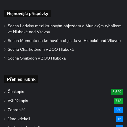
polikliniky v Nejdku
Nejnovější příspěvky
Socha svatého Salvátora před kostelem
svatých Petra a Pavla v Jeníkově
Socha Ledviny mezi kruhovým objezdem a Munickým rybníkem
Socha svatého Pavla před kostelem
ve Hluboké nad Vltavou
svatých Petra a Pavla v Jeníkově
Socha Memento na kruhovém objezdu ve Hluboké nad Vltavou
Socha svatého Petra před kostelem svatých
Socha Chalikotérium v ZOO Hluboká
Petra a Pavla v Jeníkově
Socha Smilodon v ZOO Hluboká
Socha svatého Jana Nepomuckého před
kostelem svatých Petra a Pavla v Jeníkově
Obrázek Ježíš jako Dobrý pastýř u studánky
Přehled rubrik
Pod obrázkem na Kamenné cestě pod
Českopis
5 529
Plešným
Výběžkopis
718
Olžin pád
Zahraničí
230
Socha svatého Rocha na schodišti ke
kostelu Nanebevzetí Panny Marie ve
Jíme kdekoli
16
Vilémově