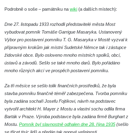
Socha Medvěd jeskynní v ZOO Hluboká
Podrobně o soše – památníku na
wiki
(a dalších místech):
Socha Mamutí lebka v ZOO Hluboká
Dne 27. listopadu 1933 rozhodli představitelé města Most
Socha Mamut srstnatý v ZOO Hluboká
vybudovat pomník Tomáše Garrigue Masaryka. Ustanovený
Socha Orel v ZOO Hluboká
Výbor pro postavení pomníku T. G. Masaryka v Mostě vyzval k
Socha Vydry si hrají v ZOO Hluboká
přípravným krokům jak místní Sudetské Němce tak i zástupce
Socha Přátelství v ZOO Hluboká
židovské obce. Bylo osloveno mnoho místních spolků, obcí,
ústavů a závodů. Sešlo se také mnoho darů. Bylo pořádáno
Socha Matka příroda v ZOO Hluboká
mnoho různých akcí ve prospěch postavení pomníku.
Socha Lišky v ZOO Hluboká
Socha Kudlanka v ZOO Hluboká
Za tři měsíce se sešlo tolik finančních prostředků, že byla
Socha Vlčice s mládětem v ZOO Hluboká
stavba pomníku finančně téměř zabezpečena. Tvorba pomníku
Socha Rys číhající na srnu v ZOO Hluboká
byla zadána sochaři Josefu Fojtíkovi, návrh na podstavec
vytvořil architekt H. Mayer z Mostu a vlastní sochu odlila firma
Socha Orlice v ZOO Hluboká
Barták v Praze. Výroba podstavce byla zadána firmě Burghart z
Socha Tygr v ZOO Hluboká
Mostu.
Pomník byl slavnostně odhalen dne 28. října 1935
(sešlo
Socha Želva v ZOO Hluboká
se třicet tisíc lidí) a předán tak poprvé veřejnosti.