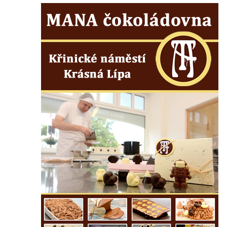
Račicích
Povodňový sloup II. v Dobříni
Povodňový sloup I. v Dobříni
Pamětní kámen vodního díla Josefův Důl
Socha svatého Floriána na domě čp. 3 v
Oparnu
Socha svaté Anny u domu čp. 3 v Oparnu
Lavička Václava Havla v Pardubicích
Lavička Václava Havla v Novém Boru
Lavička Václava Havla v Krásné Lípě
Upoutávka JduHřebenovkou u parkoviště
na Mezní Louce
Kamenný obelisk na vyhlídce u Pravčické
brány
Sousoší svatého Václava, svatého Floriána