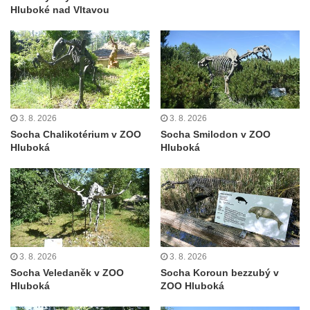
Duchcově
Hluboké nad Vltavou
Delfín na Sfingovém rybníku v zámeckém
parku v Duchcově
Sfinga II. na Sfingovém rybníku v
zámeckém parku v Duchcově
Sfinga I. na Sfingovém rybníku v zámeckém
3. 8. 2026
3. 8. 2026
parku v Duchcově
Socha Chalikotérium v ZOO
Socha Smilodon v ZOO
Socha Minervy na nádvoří zámku v
Hluboká
Hluboká
Duchcově
Socha Herkula se saní na nádvoří zámku v
Duchcově
Socha Herkula se lvem na nádvoří zámku v
Duchcově
3. 8. 2026
3. 8. 2026
Socha Marse na nádvoří zámku v
Socha Veledaněk v ZOO
Socha Koroun bezzubý v
Duchcově
Hluboká
ZOO Hluboká
Socha svatého Václava u kostela