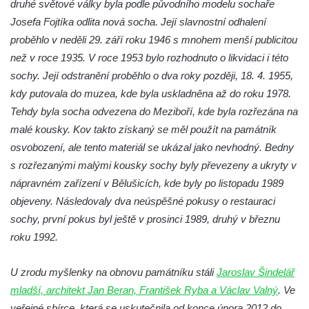
Pomník Vojtěcha Adalberta Lanny v parku
druhé světové války byla podle původního modelu sochaře
Na Sadech v Českých Budějovicích
Josefa Fojtíka odlita nová socha. Její slavnostní odhalení
proběhlo v neděli 29. září roku 1946 s mnohem menší publicitou
Pomník Přemysla Otakara II. v parku Na
než v roce 1935. V roce 1953 bylo rozhodnuto o likvidaci i této
Sadech v Českých Budějovicích
sochy. Její odstranění proběhlo o dva roky později, 18. 4. 1955,
Socha Mateřství v parku Na Sadech v
kdy putovala do muzea, kde byla uskladněna až do roku 1978.
Českých Budějovicích
Tehdy byla socha odvezena do Meziboří, kde byla rozřezána na
Památník Otokara Mokrého v parku Na
malé kousky. Kov takto získaný se měl použít na památník
Sadech v Českých Budějovicích
osvobození, ale tento materiál se ukázal jako nevhodný. Bedny
Poslední dochovaný tramvajový sloup na
s rozřezanými malými kousky sochy byly převezeny a ukryty v
Pražské třídě v Českých Budějovicích
nápravném zařízení v Bělušicích, kde byly po listopadu 1989
Socha Civilizovaní na Husově třídě v
objeveny. Následovaly dva neúspěšné pokusy o restauraci
Českých Budějovicích
sochy, první pokus byl ještě v prosinci 1989, druhý v březnu
roku 1992.
Socha svatého Jana Nepomuckého Na
Sadech u Mlýnské stoky v Českých
U zrodu myšlenky na obnovu památníku stáli
Jaroslav Šindelář
Budějovicích
mladší, architekt Jan Beran, František Ryba a Václav Valný
. Ve
Sochy brouků u Mlýnské stoky v Českých
veřejné sbírce, která se uskutečnila od konce února 2012 do