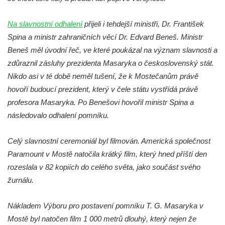
Socha Kozorožec horský v ZOO Hluboká
Socha Včela v ZOO Hluboká
Na slavnostní odhalení
přijeli i tehdejší ministři, Dr. František
Spina a ministr zahraničních věcí Dr. Edvard Beneš. Ministr
Socha Housenka v ZOO Hluboká
Beneš měl úvodní řeč, ve které poukázal na význam slavnosti a
Socha Nosorožík v ZOO Hluboká
zdůraznil zásluhy prezidenta Masaryka o československý stát.
Socha Rosomák v ZOO Hluboká
Nikdo asi v té době neměl tušení, že k Mostečanům právě
Socha Beruška v ZOO Hluboká
hovoří budoucí prezident, který v čele státu vystřídá právě
Socha Vážka v ZOO Hluboká
profesora Masaryka. Po Benešovi hovořil ministr Spina a
následovalo odhalení pomníku.
Socha Volavka v ZOO Hluboká
Flamingo trůn v ZOO Hluboká
Celý slavnostní ceremoniál byl filmován. Americká společnost
Lavička Kůň Převalského v ZOO Hluboká
Paramount v Mostě natočila krátký film, který hned příští den
Lysá nad Labem, barokní město Šporkovo
rozeslala v 82 kopiích do celého světa, jako součást svého
Socha Opičákovník v ZOO Hluboká
žurnálu.
Socha Roháč v ZOO Hluboká
Nákladem Výboru pro postavení pomníku T. G. Masaryka v
Socha Mystik v ZOO Hluboká
Mostě byl natočen film 1 000 metrů dlouhý, který nejen že
Reliéf Rodina a práce na budově záložny