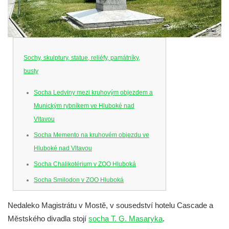
Sochy, skulptury, statue, reliéfy, památníky,
busty
Socha Ledviny mezi kruhovým objezdem a
Munickým rybníkem ve Hluboké nad
Vltavou
Socha Memento na kruhovém objezdu ve
Hluboké nad Vltavou
Socha Chalikotérium v ZOO Hluboká
Socha Smilodon v ZOO Hluboká
Socha Veledaněk v ZOO Hluboká
Nedaleko Magistrátu v Mostě, v sousedství hotelu Cascade a
Socha Koroun bezzubý v ZOO Hluboká
Městského divadla stojí
socha T. G. Masaryka
.
Socha Plejtvák obrovský v ZOO Hluboká