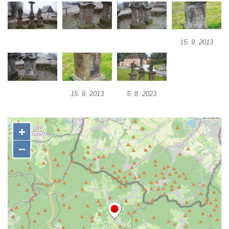
Pomník Přemysla Otakara II. v parku Na
Sadech v Českých Budějovicích
Socha Mateřství v parku Na Sadech v
15. 9. 2013
Českých Budějovicích
Památník Otokara Mokrého v parku Na
Sadech v Českých Budějovicích
15. 9. 2013
5. 8. 2023
Poslední dochovaný tramvajový sloup na
Pražské třídě v Českých Budějovicích
Socha Civilizovaní na Husově třídě v
Českých Budějovicích
Socha svatého Jana Nepomuckého Na
Sadech u Mlýnské stoky v Českých
Budějovicích
Sochy brouků u Mlýnské stoky v Českých
Budějovicích