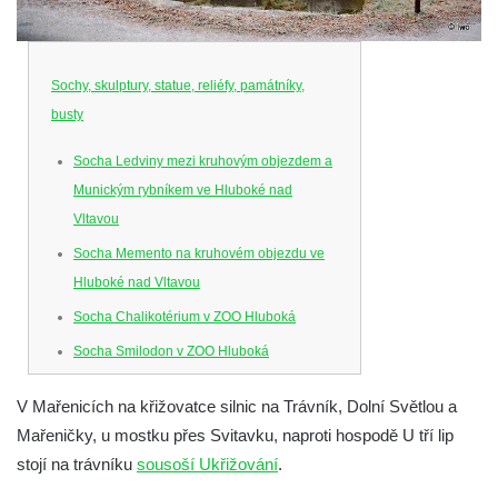
Sochy, skulptury, statue, reliéfy, památníky,
busty
Socha Ledviny mezi kruhovým objezdem a
Munickým rybníkem ve Hluboké nad
Vltavou
Socha Memento na kruhovém objezdu ve
Hluboké nad Vltavou
Socha Chalikotérium v ZOO Hluboká
Socha Smilodon v ZOO Hluboká
Socha Veledaněk v ZOO Hluboká
V Mařenicích na křižovatce silnic na Trávník, Dolní Světlou a
Socha Koroun bezzubý v ZOO Hluboká
Mařeničky, u mostku přes Svitavku, naproti hospodě U tří lip
Socha Plejtvák obrovský v ZOO Hluboká
stojí na trávníku
sousoší Ukřižování
.
Socha Medvěd jeskynní v ZOO Hluboká