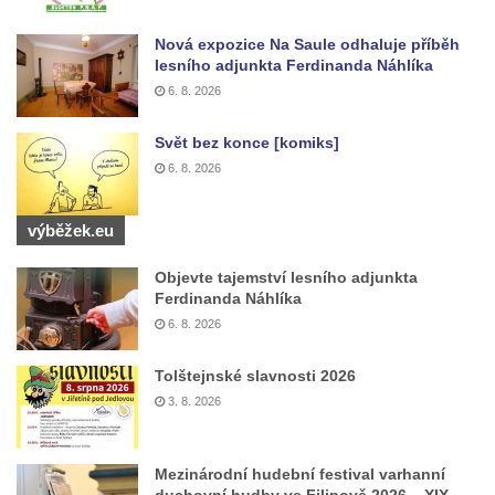
Semilech
Nová expozice Na Saule odhaluje příběh
Pamětní deska Tomáše Garrigue Masaryka
lesního adjunkta Ferdinanda Náhlíka
na radnici v Českých Budějovicích
6. 8. 2026
Pamětní deska na biskupské rezidenci v
Svět bez konce [komiks]
Českých Budějovicích
6. 8. 2026
Pamětní deska Josefa Hloucha na
biskupské rezidenci v Českých
výběžek.eu
Budějovicích
Objevte tajemství lesního adjunkta
Socha žáby u rybníčku na Náměstí v
Ferdinanda Náhlíka
Kamenném Újezdě
6. 8. 2026
Pamětní kámen družebních obcí Kamenný
Újezd a Krauchthal v parku na Náměstí v
Tolštejnské slavnosti 2026
Kamenném Újezdě
3. 8. 2026
Socha na náměstí J. V. Kamarýta ve
Velešíně
Mezinárodní hudební festival varhanní
duchovní hudby ve Filipově 2026 – XIX.