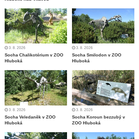
Socha světce severně od Lužce nad
Vltavou
Pamětní kámen revitalizace Vltavy Vraňany
– Hořín u Lužce nad Vltavou
Strom svobody a památník 100 let republiky
a 30. výročí listopadu 1989 v Hrobčicích
3. 8. 2026
3. 8. 2026
Socha Chalikotérium v ZOO
Socha Smilodon v ZOO
Boží muka v parku před domem čp. 17 v
Hluboká
Hluboká
Hrobčicích
Sochy „Klaun a dívenka“ v parku v centru
Hrobčic
Socha svatého Antonína poustevníka v
Mirošovicích
Socha vodníka u požární nádrže v
3. 8. 2026
3. 8. 2026
Socha Veledaněk v ZOO
Socha Koroun bezzubý v
Mirošovicích
Hluboká
ZOO Hluboká
Socha býka před areálem firmy 2JCP v
Račicích