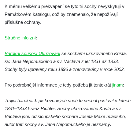
K mému velkému překvapení se tyto tři sochy nevyskytují v
Socha Mamutí lebka v ZOO Hluboká
Památkovém katalogu, což by znamenalo, že nepožívají
Socha Mamut srstnatý v ZOO Hluboká
příslušné ochrany.
Socha Orel v ZOO Hluboká
Socha Vydry si hrají v ZOO Hluboká
Stručné info zní
:
Socha Přátelství v ZOO Hluboká
Barokní sousoší Ukřižování
se sochami ukřižovaného Krista,
Socha Matka příroda v ZOO Hluboká
sv. Jana Nepomuckého a sv. Václava z let 1831 až 1833.
Socha Lišky v ZOO Hluboká
Sochy byly upraveny roku 1896 a zrenovovány v roce 2002.
Socha Kudlanka v ZOO Hluboká
Socha Vlčice s mládětem v ZOO Hluboká
Pro podrobnější informace je tedy potřeba jít tentokrát
jinam
:
Socha Rys číhající na srnu v ZOO Hluboká
Trojici barokních pískovcových soch tu nechal postavit v letech
Socha Orlice v ZOO Hluboká
1831–1833 Franz Richter. Sochy ukřižovaného Krista a sv.
Socha Tygr v ZOO Hluboká
Václava jsou od sloupského sochaře Josefa Maxe mladšího,
Socha Želva v ZOO Hluboká
autor třetí sochy sv. Jana Nepomuckého je neznámý.
Socha Kozorožec horský v ZOO Hluboká