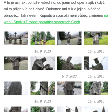
A to je asi fakt bohužel všechno, co jsem schopen najít, i když
Socha Včela v ZOO Hluboká
mi to přijde víc než divné. Dokonce ani ťuk o jejich uváděné
Socha Housenka v ZOO Hluboká
obnově… Tak nevím. Kupodivu sousoší není vůbec zmíněno
na
Socha Nosorožík v ZOO Hluboká
webu Spolku Drobné památky severních Čech
.
Socha Rosomák v ZOO Hluboká
Socha Beruška v ZOO Hluboká
Socha Vážka v ZOO Hluboká
Socha Volavka v ZOO Hluboká
15. 9. 2013
15. 9. 2013
Flamingo trůn v ZOO Hluboká
Lavička Kůň Převalského v ZOO Hluboká
Lysá nad Labem, barokní město Šporkovo
5. 8. 2023
15. 9. 2013
Socha Opičákovník v ZOO Hluboká
Socha Roháč v ZOO Hluboká
Socha Mystik v ZOO Hluboká
15. 9. 2013
15. 9. 2013
Reliéf Rodina a práce na budově záložny
čp. 69/1 v Českých Budějovicích