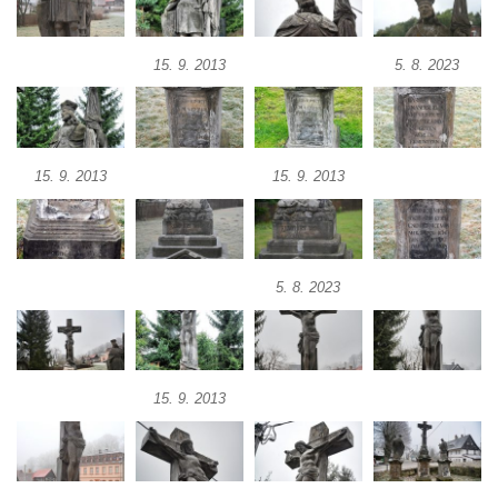
Socha Jana Valeria Jirsíka u Černé věže v
Českých Budějovicích
15. 9. 2013
5. 8. 2023
Socha Krista klesajícího pod křížem u
kostela svatého Mikuláše v Českých
Budějovicích
15. 9. 2013
15. 9. 2013
Socha svatého Jana Nepomuckého u
kostela svaté Rodiny v Českých
Budějovicích
Socha S tebou v parku na Senovážném
5. 8. 2023
náměstí v Českých Budějovicích
Socha Tornádo v parku na Senovážném
náměstí v Českých Budějovicích
Sousoší Humanoidi na Lannově třídě v
15. 9. 2013
Českých Budějovicích
Pomník Vojtěcha Adalberta Lanny v parku
Na Sadech v Českých Budějovicích