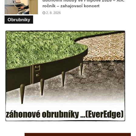
Pomník J. V. Kamarýta v Krumlovské ulici ve
ročník – zahajovací koncert
Velešíně
2. 8. 2026
Pamětní deska arcibiskupa Micara ve
Obrubniky
vstupu do poutního místa Římov
Plastika Koule v Gutenbergově ulici v
Liberci
Pamětní deska Vojtěcha Kocmicha na
domě čp. 37 v ulici Betlém v Římově
Pomník na paměť zrušení roboty v Plavu
Socha vodníka v Plavu
Socha svatého Jana Nepomuckého v
Třebušíně
Pamětní deska Johanna Nepomuka
Fischera na domě čp. 5/16 na třídě 9.
května v Rumburku
Pamětní deska Johanna Neumanna