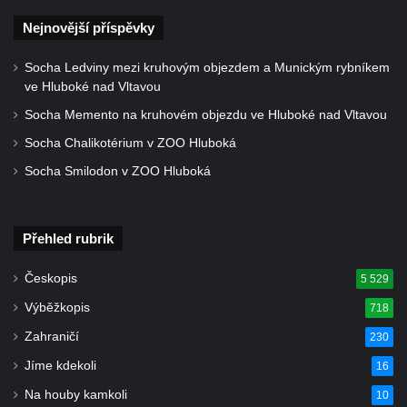
od Mezné
Nejnovější příspěvky
Socha vodníka na trase naučné stezky v
Srbské Kamenici
Socha Ledviny mezi kruhovým objezdem a Munickým rybníkem
ve Hluboké nad Vltavou
Podstavec v zámecké zahradě v Duchcově
Socha Memento na kruhovém objezdu ve Hluboké nad Vltavou
Sousoší dětí u obecního úřadu v Janově
Socha Chalikotérium v ZOO Hluboká
Socha Andromedé u pavilonu Reinerovy
fresky v Duchcově
Socha Smilodon v ZOO Hluboká
Socha Amfitrité u pavilonu Reinerovy fresky
v Duchcově
Přehled rubrik
Socha Flóry u pavilonu Reinerovy fresky v
Duchcově
Českopis
5 529
Socha Afrodité u pavilonu Reinerovy fresky
Výběžkopis
718
v Duchcově
Zahraničí
230
Pamětní kámen rybníka Barbory v
Jíme kdekoli
16
Duchcově
Na houby kamkoli
10
Delfín na Sfingovém rybníku v zámeckém