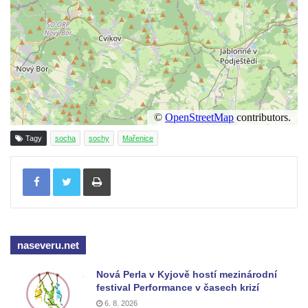
Socha svatého Vincence Ferrerského na
nádvoří kláštera dominikánů v Českých
Budějovicích
Socha svatého Zachariáše na nádvoří
kláštera dominikánů v Českých
Budějovicích
Socha svatého Josefa na nádvoří kláštera
dominikánů v Českých Budějovicích
Tagy
socha
sochy
Mařenice
Socha svaté Anny na nádvoří kláštera
Tisknout
dominikánů v Českých Budějovicích
Socha svatého Dominika na nádvoří
kláštera dominikánů v Českých
Budějovicích
naseveru.net
Sousoší Kalvárie před klášterem
dominikánů u Piaristického náměstí v
Nová Perla v Kyjově hostí mezinárodní
Českých Budějovicích
festival Performance v časech krizí
6. 8. 2026
Socha svatého Václava u pramene v