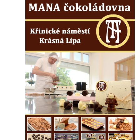
severně od Tokáně
Obrázek svatého Huberta na buku svatého
Huberta
Obrázek svatého Jakuba na skále u cesty
východně od Srbské Kamenice
Busta Jana Amose Komenského na domě
čp. 37 v Račicích
Socha ležícího koně v Sadech
Československé armády v Teplicích
Socha Medvídě v Tierpark Chemnitz
Sochy Ležící žena v Tierpark Chemnitz
Sochy Ptáci v Tierpark Chemnitz
Socha Skupina jeřábů v Tierpark Chemnitz
Socha Panter v ZOO Leipzig
Socha Dívka s mušlí v ZOO Leipzig