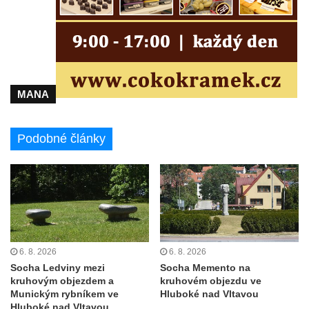
Socha Tygr v ZOO Leipzig
Socha Atlet v ZOO Leipzig
Socha Marabu v ZOO Leipzig
Busta Karla Maxe Schneidera v ZOO
Leipzig
MANA
Socha Iásón v ZOO Leipzig
Socha Mladý slon v ZOO Leipzig
Podobné články
Socha Býk v ZOO Dresden
Socha Uprchlý otrok bojuje s divokým psem
v ZOO Dresden
Socha krokodýla v ZOO Dresden
Socha slona v ZOO Dresden
6. 8. 2026
6. 8. 2026
Socha Faun s medvíďaty v ZOO Dresden
Socha Ledviny mezi
Socha Memento na
Socha divokého prasete před vstupem do
kruhovým objezdem a
kruhovém objezdu ve
Munickým rybníkem ve
Hluboké nad Vltavou
ZOO Dresden
Hluboké nad Vltavou