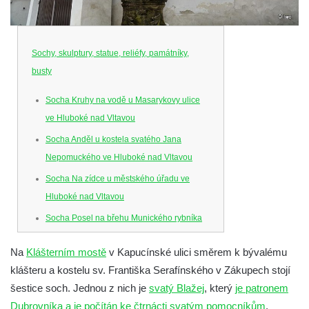
Sochy, skulptury, statue, reliéfy, památníky,
busty
Socha Kruhy na vodě u Masarykovy ulice
ve Hluboké nad Vltavou
Socha Anděl u kostela svatého Jana
Nepomuckého ve Hluboké nad Vltavou
Socha Na zídce u městského úřadu ve
Hluboké nad Vltavou
Socha Posel na břehu Munického rybníka
ve Hluboké nad Vltavou
Na
Klášterním mostě
v Kapucínské ulici směrem k bývalému
Socha Ledviny mezi kruhovým objezdem a
klášteru a kostelu sv. Františka Serafínského v Zákupech stojí
Munickým rybníkem ve Hluboké nad
šestice soch. Jednou z nich je
svatý Blažej
, který
je patronem
Vltavou
Dubrovníka a je počítán ke čtrnácti svatým pomocníkům
.