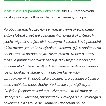
Socha Memento na kruhovém objezdu ve
Hluboké nad Vltavou
Most je kulturní památkou jako celek
, tudíž v Památkovém
Socha Chalikotérium v ZOO Hluboká
katalogu jsou jednotlivé sochy pouze zmíněny v popisu:
Socha Smilodon v ZOO Hluboká
Po obou stranách vozovky se nalézají nevysoké parapetní
Socha Veledaněk v ZOO Hluboká
zídky složené z pečlivě vyskládaných kvádrů ukončených
Socha Koroun bezzubý v ZOO Hluboká
plochými profilovanými pískovcovými deskami. Levá parapetní
Socha Plejtvák obrovský v ZOO Hluboká
zídka mostu (ve směru k bývalému konventu) je v současnosti
Socha Medvěd jeskynní v ZOO Hluboká
zcela zarostlá předsazeným živým plotem. Konce a středy
Socha Mamutí lebka v ZOO Hluboká
mostu a parapetních zídek osazují vždy trojice hranolových
fundamentů (celkem šest) s dekorativními plastickými rámy v
Socha Mamut srstnatý v ZOO Hluboká
rozích konkávně skrojenými a pečlivě kamenicky
Socha Orel v ZOO Hluboká
opracovanými. Ty slouží jako základny pro podstavce šestice
Socha Vydry si hrají v ZOO Hluboká
soch zdobících most. Sochy představují v protějškových
Socha Přátelství v ZOO Hluboká
dvojicích (nejprve na levé a posléze pravé straně mostu): sv.
Socha Matka příroda v ZOO Hluboká
Blažeje a sv. Valentina, uprostřed sv. Prokopa a sv. Walburgu a
nakonec sv. Kosmu a sv. Damiána (dochován pouze
Socha Lišky v ZOO Hluboká