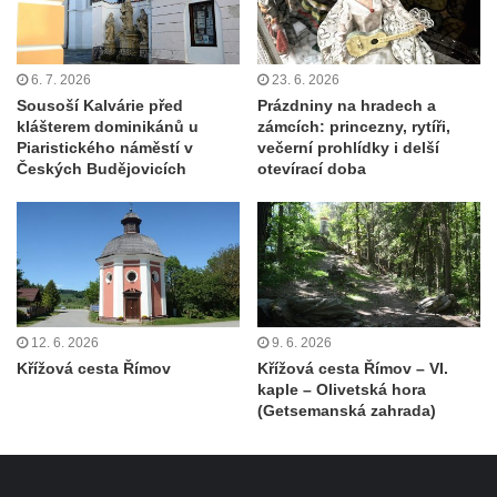
Socha Uprchlý otrok bojuje s divokým psem
v ZOO Dresden
6. 7. 2026
23. 6. 2026
Socha krokodýla v ZOO Dresden
Sousoší Kalvárie před
Prázdniny na hradech a
klášterem dominikánů u
zámcích: princezny, rytíři,
Socha slona v ZOO Dresden
Piaristického náměstí v
večerní prohlídky i delší
Socha Faun s medvíďaty v ZOO Dresden
Českých Budějovicích
otevírací doba
Socha divokého prasete před vstupem do
ZOO Dresden
Socha světce severně od Lužce nad
Vltavou
Pamětní kámen revitalizace Vltavy Vraňany
12. 6. 2026
9. 6. 2026
– Hořín u Lužce nad Vltavou
Křížová cesta Římov
Křížová cesta Římov – VI.
kaple – Olivetská hora
Strom svobody a památník 100 let republiky
(Getsemanská zahrada)
a 30. výročí listopadu 1989 v Hrobčicích
Boží muka v parku před domem čp. 17 v
Hrobčicích