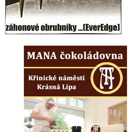
Budějovicích
Socha žáby u rybníčku na Náměstí v
Kamenném Újezdě
Pamětní kámen družebních obcí Kamenný
Újezd a Krauchthal v parku na Náměstí v
Kamenném Újezdě
Socha na náměstí J. V. Kamarýta ve
Velešíně
Pomník J. V. Kamarýta v Krumlovské ulici ve
Velešíně
Pamětní deska arcibiskupa Micara ve
vstupu do poutního místa Římov
Plastika Koule v Gutenbergově ulici v
Liberci
Pamětní deska Vojtěcha Kocmicha na
domě čp. 37 v ulici Betlém v Římově