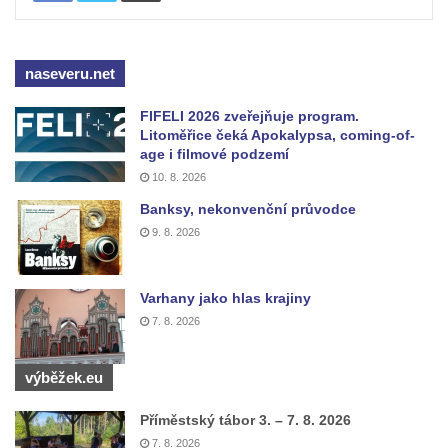
Pražské třídě v Českých Budějovicích
Socha Civilizovaní na Husově třídě v
Českých Budějovicích
naseveru.net
Socha svatého Jana Nepomuckého Na
Sadech u Mlýnské stoky v Českých
FIFELI 2026 zveřejňuje program.
Litoměřice čeká Apokalypsa, coming-of-
Budějovicích
age i filmové podzemí
Sochy brouků u Mlýnské stoky v Českých
10. 8. 2026
Budějovicích
Banksy, nekonvenční průvodce
Socha svatého Václava u pramene v
9. 8. 2026
Semilech
Socha svatého Vincence Ferrerského na
Varhany jako hlas krajiny
nádvoří kláštera dominikánů v Českých
7. 8. 2026
Budějovicích
Socha svatého Zachariáše na nádvoří
výběžek.eu
kláštera dominikánů v Českých
Příměstský tábor 3. – 7. 8. 2026
Budějovicích
7. 8. 2026