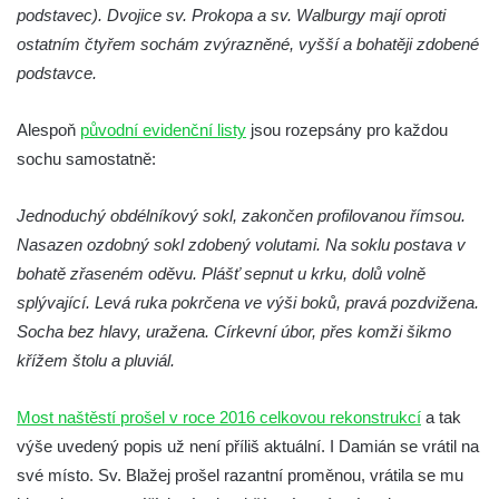
podstavec). Dvojice sv. Prokopa a sv. Walburgy mají oproti
Socha Kudlanka v ZOO Hluboká
ostatním čtyřem sochám zvýrazněné, vyšší a bohatěji zdobené
Socha Vlčice s mládětem v ZOO Hluboká
podstavce.
Socha Rys číhající na srnu v ZOO Hluboká
Socha Orlice v ZOO Hluboká
Alespoň
původní evidenční listy
jsou rozepsány pro každou
sochu samostatně:
Socha Tygr v ZOO Hluboká
Socha Želva v ZOO Hluboká
Jednoduchý obdélníkový sokl, zakončen profilovanou římsou.
Socha Kozorožec horský v ZOO Hluboká
Nasazen ozdobný sokl zdobený volutami. Na soklu postava v
Socha Včela v ZOO Hluboká
bohatě zřaseném oděvu. Plášť sepnut u krku, dolů volně
Socha Housenka v ZOO Hluboká
splývající. Levá ruka pokrčena ve výši boků, pravá pozdvižena.
Socha bez hlavy, uražena. Církevní úbor, přes komži šikmo
Socha Nosorožík v ZOO Hluboká
křížem štolu a pluviál.
Lysá nad Labem, barokní město Šporkovo
Socha Rosomák v ZOO Hluboká
Most naštěstí prošel v roce 2016 celkovou rekonstrukcí
a tak
Socha Beruška v ZOO Hluboká
výše uvedený popis už není příliš aktuální. I Damián se vrátil na
Socha Vážka v ZOO Hluboká
své místo. Sv. Blažej prošel razantní proměnou, vrátila se mu