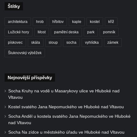
Sochy „Klaun a dívenka“ v parku v centru
Štítky
Hrobčic
architektura
hrob
hřbitov
kaple
kostel
kříž
Socha svatého Antonína poustevníka v
Mirošovicích
Lužické hory
Most
pamětní deska
park
pomník
Socha vodníka u požární nádrže v
pískovec
skála
sloup
socha
vyhlídka
zámek
Mirošovicích
Šluknovský výběžek
Socha býka před areálem firmy 2JCP v
Račicích
Povodňový sloup II. v Dobříni
Nejnovější příspěvky
Povodňový sloup I. v Dobříni
Socha Kruhy na vodě u Masarykovy ulice ve Hluboké nad
Pamětní kámen vodního díla Josefův Důl
Vltavou
Socha svatého Floriána na domě čp. 3 v
Kostel svatého Jana Nepomuckého ve Hluboké nad Vltavou
Oparnu
Socha Anděl u kostela svatého Jana Nepomuckého ve Hluboké
Socha svaté Anny u domu čp. 3 v Oparnu
nad Vltavou
Lavička Václava Havla v Pardubicích
Socha Na zídce u městského úřadu ve Hluboké nad Vltavou