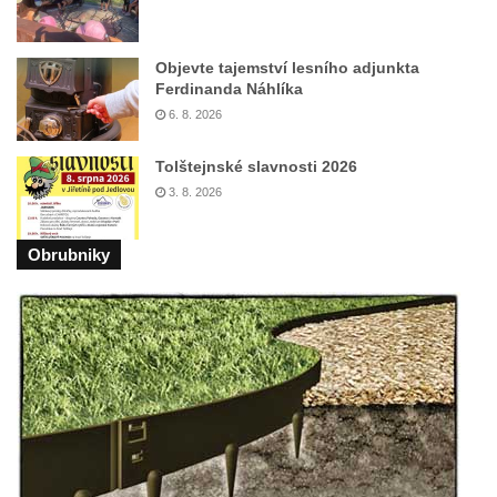
Socha svatého Josefa na nádvoří kláštera
dominikánů v Českých Budějovicích
Objevte tajemství lesního adjunkta
Socha svaté Anny na nádvoří kláštera
Ferdinanda Náhlíka
dominikánů v Českých Budějovicích
6. 8. 2026
Socha svatého Dominika na nádvoří
kláštera dominikánů v Českých
Tolštejnské slavnosti 2026
Budějovicích
3. 8. 2026
Sousoší Kalvárie před klášterem
dominikánů u Piaristického náměstí v
Obrubniky
Českých Budějovicích
Pamětní deska Tomáše Garrigue Masaryka
na radnici v Českých Budějovicích
Pamětní deska na biskupské rezidenci v
Českých Budějovicích
Pamětní deska Josefa Hloucha na
biskupské rezidenci v Českých