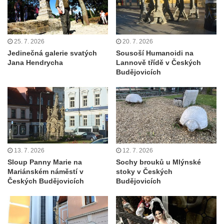
čp. 37 v Račicích
Socha Medvídě v Tierpark Chemnitz
Sochy Ležící žena v Tierpark Chemnitz
25. 7. 2026
20. 7. 2026
Jedinečná galerie svatých
Sousoší Humanoidi na
Sochy Ptáci v Tierpark Chemnitz
Jana Hendrycha
Lannově třídě v Českých
Socha Skupina jeřábů v Tierpark Chemnitz
Budějovicích
Socha Panter v ZOO Leipzig
Socha Dívka s mušlí v ZOO Leipzig
Socha Tygr v ZOO Leipzig
Socha Atlet v ZOO Leipzig
Socha Marabu v ZOO Leipzig
13. 7. 2026
12. 7. 2026
Sloup Panny Marie na
Sochy brouků u Mlýnské
Busta Karla Maxe Schneidera v ZOO
Mariánském náměstí v
stoky v Českých
Leipzig
Českých Budějovicích
Budějovicích
Socha Iásón v ZOO Leipzig
Socha Mladý slon v ZOO Leipzig
Socha Býk v ZOO Dresden