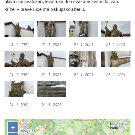
hlava i se svatozáří, levá ruka drží svázané svíce do tvaru
Socha Volavka v ZOO Hluboká
kříže, v pravé ruce má biskupskou berlu.
Flamingo trůn v ZOO Hluboká
Lavička Kůň Převalského v ZOO Hluboká
Socha Opičákovník v ZOO Hluboká
Socha Roháč v ZOO Hluboká
21. 1. 2021
21. 1. 2021
21. 1. 2021
21. 1. 2021
Socha Mystik v ZOO Hluboká
Reliéf Rodina a práce na budově záložny
čp. 69/1 v Českých Budějovicích
21. 1. 2021
21. 1. 2021
21. 1. 2021
21. 1. 2021
Socha Jana Valeria Jirsíka u Černé věže v
Českých Budějovicích
Socha Krista klesajícího pod křížem u
kostela svatého Mikuláše v Českých
21. 1. 2021
21. 1. 2021
Budějovicích
Socha svatého Jana Nepomuckého u
kostela svaté Rodiny v Českých
Budějovicích