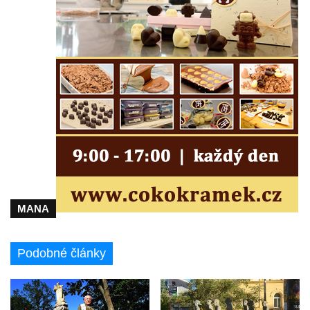
Pomník na paměť zrušení roboty v Plavu
Socha vodníka v Plavu
Socha ležícího koně v Sadech
Československé armády v Teplicích
Socha svatého Jana Nepomuckého v
Třebušíně
Pamětní deska Johanna Nepomuka
Fischera na domě čp. 5/16 na třídě 9.
května v Rumburku
Pamětní deska Johanna Neumanna
severně od Tokáně
MANA
Obrázek svatého Huberta na buku svatého
Huberta
Podobné články
Obrázek svatého Jakuba na skále u cesty
východně od Srbské Kamenice
Busta Jana Amose Komenského na domě