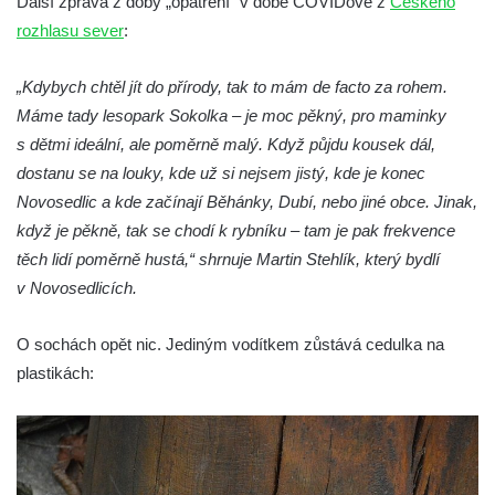
Další zpráva z doby „opatření“ v době COVIDové z
Českého
Pomník J. V. Kamarýta v Krumlovské ulici ve
rozhlasu sever
:
Velešíně
Pamětní deska arcibiskupa Micara ve
„Kdybych chtěl jít do přírody, tak to mám de facto za rohem.
vstupu do poutního místa Římov
Máme tady lesopark Sokolka – je moc pěkný, pro maminky
Plastika Koule v Gutenbergově ulici v
s dětmi ideální, ale poměrně malý. Když půjdu kousek dál,
Liberci
dostanu se na louky, kde už si nejsem jistý, kde je konec
Pamětní deska Vojtěcha Kocmicha na
Novosedlic a kde začínají Běhánky, Dubí, nebo jiné obce. Jinak,
domě čp. 37 v ulici Betlém v Římově
když je pěkně, tak se chodí k rybníku – tam je pak frekvence
těch lidí poměrně hustá,“ shrnuje Martin Stehlík, který bydlí
Pomník na paměť zrušení roboty v Plavu
v Novosedlicích.
Socha vodníka v Plavu
Socha svatého Jana Nepomuckého v
O sochách opět nic. Jediným vodítkem zůstává cedulka na
Třebušíně
plastikách:
Pamětní deska Johanna Nepomuka
Fischera na domě čp. 5/16 na třídě 9.
května v Rumburku
Pamětní deska Johanna Neumanna