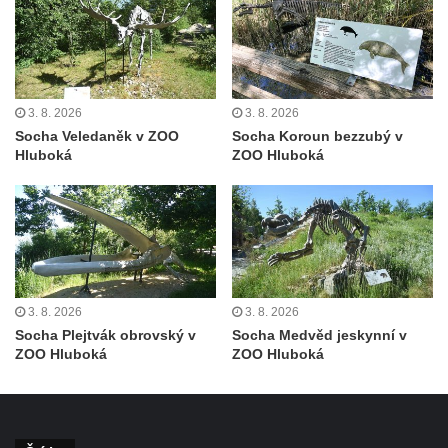
Socha svatého Salvátora před kostelem
svatých Petra a Pavla v Jeníkově
Socha svatého Pavla před kostelem
svatých Petra a Pavla v Jeníkově
3. 8. 2026
3. 8. 2026
Socha svatého Petra před kostelem svatých
Socha Veledaněk v ZOO
Socha Koroun bezzubý v
Hluboká
ZOO Hluboká
Petra a Pavla v Jeníkově
Socha svatého Jana Nepomuckého před
kostelem svatých Petra a Pavla v Jeníkově
Obrázek Ježíš jako Dobrý pastýř u studánky
Pod obrázkem na Kamenné cestě pod
Plešným
3. 8. 2026
3. 8. 2026
Olžin pád
Socha Plejtvák obrovský v
Socha Medvěd jeskynní v
ZOO Hluboká
ZOO Hluboká
Socha svatého Rocha na schodišti ke
kostelu Nanebevzetí Panny Marie ve
Vilémově
Socha svatého Jana Nepomuckého na