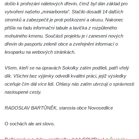
Socha svatého Václava u pramene v
došlo k prořezání náletových dřevin, čímž byl dán základ pro
Semilech
vytvoření našeho „miniarboreta“. Stačilo dosadit 14 dalších
Pamětní deska Tomáše Garrigue Masaryka
stromků a zabezpečit je proti poškození a okusu. Nakonec
na radnici v Českých Budějovicích
přišla na řadu informační tabule a lavička z rozpůleného
mohutného kmenu. Součástí projektu je i zanesení nových
Pamětní deska na biskupské rezidenci v
dřevin do pasportu zeleně obce a zveřejnění informací o
Českých Budějovicích
lesoparku na webových stránkách.
Pamětní deska Josefa Hloucha na
biskupské rezidenci v Českých
Všem, kteří se na úpravách Sokolky zatím podíleli, patří vřelý
Budějovicích
dík. Všichni bez výjimky odvedli kvalitní práci, jejíž výsledky
Socha žáby u rybníčku na Náměstí v
oceňuje čím dál více lidí. Ohlasy nás zatím utvrzují o správnosti
Kamenném Újezdě
nastoupené cesty.
Pamětní kámen družebních obcí Kamenný
Újezd a Krauchthal v parku na Náměstí v
RADOSLAV BARTŮNĚK, starosta obce Novosedlice
Kamenném Újezdě
O sochách ale ani slovo.
Socha na náměstí J. V. Kamarýta ve
Velešíně