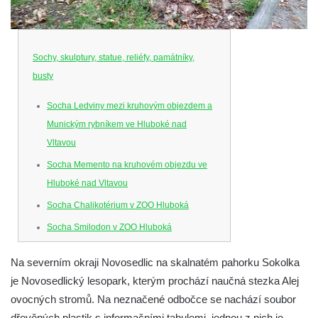
Sochy, skulptury, statue, reliéfy, památníky,
busty
Socha Ledviny mezi kruhovým objezdem a
Munickým rybníkem ve Hluboké nad
Vltavou
Socha Memento na kruhovém objezdu ve
Hluboké nad Vltavou
Socha Chalikotérium v ZOO Hluboká
Socha Smilodon v ZOO Hluboká
Socha Veledaněk v ZOO Hluboká
Na severním okraji Novosedlic na skalnatém pahorku Sokolka
Socha Koroun bezzubý v ZOO Hluboká
je Novosedlický lesopark, kterým prochází naučná stezka Alej
Socha Plejtvák obrovský v ZOO Hluboká
ovocných stromů. Na neznačené odbočce se nachází soubor
Socha Medvěd jeskynní v ZOO Hluboká
dřevěných plastik s informačními tabulemi, jednou z nich je