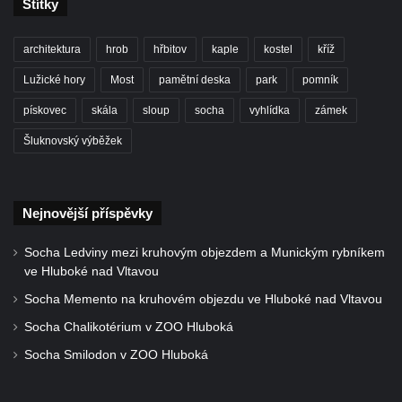
Štítky
schodišti ke kostelu Nanebevzetí Panny
Marie ve Vilémově
architektura
hrob
hřbitov
kaple
kostel
kříž
Socha svatého Šebestiána na schodišti ke
Lužické hory
Most
pamětní deska
park
pomník
kostelu Nanebevzetí Panny Marie ve
pískovec
skála
sloup
socha
vyhlídka
zámek
Vilémově
Šluknovský výběžek
Socha svatého Václava na schodišti ke
kostelu Nanebevzetí Panny Marie ve
Vilémově
Nejnovější příspěvky
Socha svaté Rosalie (Rozálie) na schodišti
ke kostelu Nanebevzetí Panny Marie ve
Socha Ledviny mezi kruhovým objezdem a Munickým rybníkem
Vilémově
ve Hluboké nad Vltavou
Socha svatého Vojtěcha na schodišti ke
Socha Memento na kruhovém objezdu ve Hluboké nad Vltavou
kostelu Nanebevzetí Panny Marie ve
Socha Chalikotérium v ZOO Hluboká
Vilémově
Socha Smilodon v ZOO Hluboká
Socha putti II. na schodišti ke kostelu
Nanebevzetí Panny Marie ve Vilémově