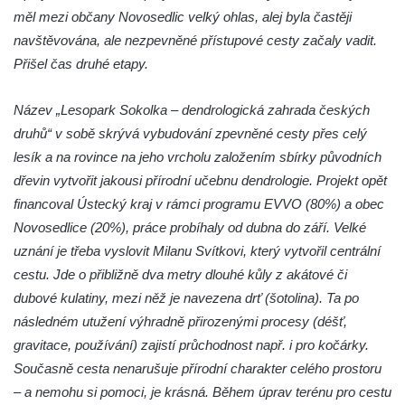
Socha svatého Vincence Ferrerského na
měl mezi občany Novosedlic velký ohlas, alej byla častěji
nádvoří kláštera dominikánů v Českých
navštěvována, ale nezpevněné přístupové cesty začaly vadit.
Budějovicích
Přišel čas druhé etapy.
Socha svatého Zachariáše na nádvoří
kláštera dominikánů v Českých
Název „Lesopark Sokolka – dendrologická zahrada českých
Budějovicích
druhů“ v sobě skrývá vybudování zpevněné cesty přes celý
Socha svatého Josefa na nádvoří kláštera
lesík a na rovince na jeho vrcholu založením sbírky původních
dominikánů v Českých Budějovicích
dřevin vytvořit jakousi přírodní učebnu dendrologie. Projekt opět
financoval Ústecký kraj v rámci programu EVVO (80%) a obec
Socha svaté Anny na nádvoří kláštera
Novosedlice (20%), práce probíhaly od dubna do září. Velké
dominikánů v Českých Budějovicích
uznání je třeba vyslovit Milanu Svítkovi, který vytvořil centrální
Socha svatého Dominika na nádvoří
cestu. Jde o přibližně dva metry dlouhé kůly z akátové či
kláštera dominikánů v Českých
dubové kulatiny, mezi něž je navezena drť (šotolina). Ta po
Budějovicích
následném utužení výhradně přirozenými procesy (déšť,
Sousoší Kalvárie před klášterem
gravitace, používání) zajistí průchodnost např. i pro kočárky.
dominikánů u Piaristického náměstí v
Současně cesta nenarušuje přírodní charakter celého prostoru
Českých Budějovicích
– a nemohu si pomoci, je krásná. Během úprav terénu pro cestu