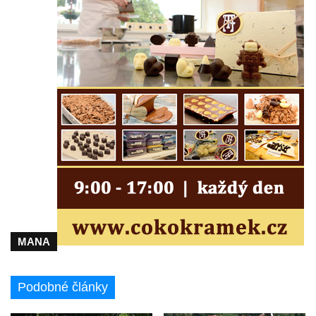
Delfín na Sfingovém rybníku v zámeckém
parku v Duchcově
Sfinga II. na Sfingovém rybníku v
zámeckém parku v Duchcově
Sfinga I. na Sfingovém rybníku v zámeckém
parku v Duchcově
Socha Minervy na nádvoří zámku v
Duchcově
Socha Herkula se saní na nádvoří zámku v
Duchcově
Socha Herkula se lvem na nádvoří zámku v
Duchcově
MANA
Socha Marse na nádvoří zámku v
Duchcově
Socha svatého Václava u kostela
Podobné články
Zvěstování Panny Marie v Duchcově