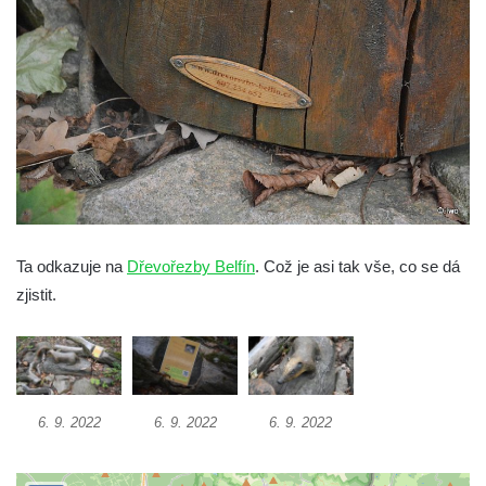
severně od Tokáně
Obrázek svatého Huberta na buku svatého
Huberta
Obrázek svatého Jakuba na skále u cesty
východně od Srbské Kamenice
Busta Jana Amose Komenského na domě
čp. 37 v Račicích
Socha ležícího koně v Sadech
Československé armády v Teplicích
Ta odkazuje na
Dřevořezby Belfín
. Což je asi tak vše, co se dá
zjistit.
Socha Medvídě v Tierpark Chemnitz
Sochy Ležící žena v Tierpark Chemnitz
Sochy Ptáci v Tierpark Chemnitz
Socha Skupina jeřábů v Tierpark Chemnitz
6. 9. 2022
6. 9. 2022
6. 9. 2022
Socha Panter v ZOO Leipzig
Socha Dívka s mušlí v ZOO Leipzig