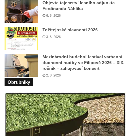
Objevte tajemství lesního adjunkta
Povodňový sloup II. v Dobříni
Ferdinanda Náhlíka
Povodňový sloup I. v Dobříni
6. 8. 2026
Pamětní kámen vodního díla Josefův Důl
Tolštejnské slavnosti 2026
Socha svatého Floriána na domě čp. 3 v
3. 8. 2026
Oparnu
Socha svaté Anny u domu čp. 3 v Oparnu
Mezinárodní hudební festival varhanní
Lavička Václava Havla v Pardubicích
duchovní hudby ve Filipově 2026 – XIX.
ročník – zahajovací koncert
Lavička Václava Havla v Novém Boru
2. 8. 2026
Lavička Václava Havla v Krásné Lípě
Obrubniky
Upoutávka JduHřebenovkou u parkoviště
na Mezní Louce
Kamenný obelisk na vyhlídce u Pravčické
brány
Sousoší svatého Václava, svatého Floriána
a svatého Jana Nepomuckého východně