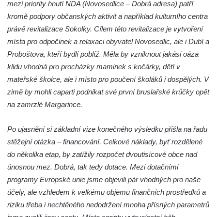
mezi priority hnutí NDA (Novosedlice – Dobrá adresa) patří
Socha Jana Valeria Jirsíka u Černé věže v
kromě podpory občanských aktivit a například kulturního centra
Českých Budějovicích
právě revitalizace Sokolky. Cílem této revitalizace je vytvoření
Socha Krista klesajícího pod křížem u
místa pro odpočinek a relaxaci obyvatel Novosedlic, ale i Dubí a
kostela svatého Mikuláše v Českých
Proboštova, kteří bydlí poblíž. Měla by vzniknout jakási oáza
Budějovicích
klidu vhodná pro procházky maminek s kočárky, dětí v
mateřské školce, ale i místo pro poučení školáků i dospělých. V
Socha svatého Jana Nepomuckého u
zimě by mohli caparti podnikat své první bruslařské krůčky opět
kostela svaté Rodiny v Českých
na zamrzlé Margarince.
Budějovicích
Socha S tebou v parku na Senovážném
Po ujasnění si základní vize konečného výsledku přišla na řadu
náměstí v Českých Budějovicích
stěžejní otázka – financování. Celkové náklady, byť rozdělené
Socha Tornádo v parku na Senovážném
do několika etap, by zatížily rozpočet dvoutisícové obce nad
náměstí v Českých Budějovicích
únosnou mez. Dobrá, tak tedy dotace. Mezi dotačními
Sousoší Humanoidi na Lannově třídě v
programy Evropské unie jsme objevili pár vhodných pro naše
Českých Budějovicích
účely, ale vzhledem k velkému objemu finančních prostředků a
Pomník Vojtěcha Adalberta Lanny v parku
riziku třeba i nechtěného nedodržení mnoha přísných parametrů
Na Sadech v Českých Budějovicích