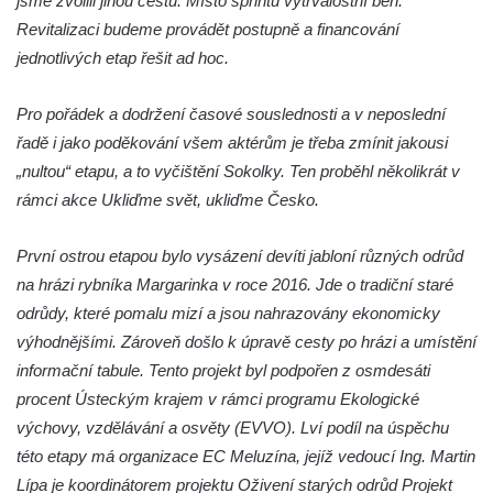
jsme zvolili jinou cestu. Místo sprintu vytrvalostní běh.
Revitalizaci budeme provádět postupně a financování
Pomník Přemysla Otakara II. v parku Na
jednotlivých etap řešit ad hoc.
Sadech v Českých Budějovicích
Socha Mateřství v parku Na Sadech v
Pro pořádek a dodržení časové souslednosti a v neposlední
Českých Budějovicích
řadě i jako poděkování všem aktérům je třeba zmínit jakousi
Památník Otokara Mokrého v parku Na
„nultou“ etapu, a to vyčištění Sokolky. Ten proběhl několikrát v
Sadech v Českých Budějovicích
rámci akce Ukliďme svět, ukliďme Česko.
Poslední dochovaný tramvajový sloup na
Pražské třídě v Českých Budějovicích
První ostrou etapou bylo vysázení devíti jabloní různých odrůd
Socha Civilizovaní na Husově třídě v
na hrázi rybníka Margarinka v roce 2016. Jde o tradiční staré
Českých Budějovicích
odrůdy, které pomalu mizí a jsou nahrazovány ekonomicky
výhodnějšími. Zároveň došlo k úpravě cesty po hrázi a umístění
Socha svatého Jana Nepomuckého Na
informační tabule. Tento projekt byl podpořen z osmdesáti
Sadech u Mlýnské stoky v Českých
procent Ústeckým krajem v rámci programu Ekologické
Budějovicích
výchovy, vzdělávání a osvěty (EVVO). Lví podíl na úspěchu
Sochy brouků u Mlýnské stoky v Českých
této etapy má organizace EC Meluzína, jejíž vedoucí Ing. Martin
Budějovicích
Lípa je koordinátorem projektu Oživení starých odrůd Projekt