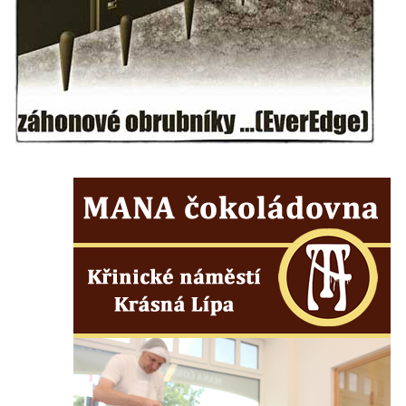
od Mezné
Socha vodníka na trase naučné stezky v
Srbské Kamenici
Podstavec v zámecké zahradě v Duchcově
Sousoší dětí u obecního úřadu v Janově
Socha Andromedé u pavilonu Reinerovy
fresky v Duchcově
Socha Amfitrité u pavilonu Reinerovy fresky
v Duchcově
Socha Flóry u pavilonu Reinerovy fresky v
Duchcově
Socha Afrodité u pavilonu Reinerovy fresky
v Duchcově
Pamětní kámen rybníka Barbory v
Duchcově