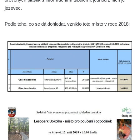
jezevec.
Socha Mamutí lebka v ZOO Hluboká
Socha Mamut srstnatý v ZOO Hluboká
Podle toho, co se dá dohledat, vzniklo toto místo v roce 2018:
Socha Orel v ZOO Hluboká
Socha Vydry si hrají v ZOO Hluboká
Socha Přátelství v ZOO Hluboká
Socha Matka příroda v ZOO Hluboká
Socha Lišky v ZOO Hluboká
Socha Kudlanka v ZOO Hluboká
Socha Vlčice s mládětem v ZOO Hluboká
Socha Rys číhající na srnu v ZOO Hluboká
Socha Orlice v ZOO Hluboká
Socha Tygr v ZOO Hluboká
Socha Želva v ZOO Hluboká
Socha Kozorožec horský v ZOO Hluboká