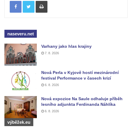
Tisknout
Socha světce severně od Lužce nad
Vltavou
Pamětní kámen revitalizace Vltavy Vraňany
– Hořín u Lužce nad Vltavou
naseveru.net
Strom svobody a památník 100 let republiky
a 30. výročí listopadu 1989 v Hrobčicích
Varhany jako hlas krajiny
7. 8. 2026
Boží muka v parku před domem čp. 17 v
Hrobčicích
Sochy „Klaun a dívenka“ v parku v centru
Nová Perla v Kyjově hostí mezinárodní
festival Performance v časech krizí
Hrobčic
6. 8. 2026
Socha svatého Antonína poustevníka v
Mirošovicích
Nová expozice Na Saule odhaluje příběh
lesního adjunkta Ferdinanda Náhlíka
Socha vodníka u požární nádrže v
6. 8. 2026
Mirošovicích
Socha býka před areálem firmy 2JCP v
výběžek.eu
Račicích