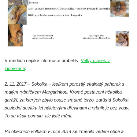
Socha Včela v ZOO Hluboká
Socha Housenka v ZOO Hluboká
Socha Nosorožík v ZOO Hluboká
Socha Rosomák v ZOO Hluboká
Socha Beruška v ZOO Hluboká
Socha Vážka v ZOO Hluboká
V médiích nějaké informace proběhly.
Velký článek v
Socha Volavka v ZOO Hluboká
Lidovkách
:
Flamingo trůn v ZOO Hluboká
Lavička Kůň Převalského v ZOO Hluboká
2. 11. 2017 – Sokolka – lesíkem porostlý skalnatý pahorek s
Lysá nad Labem, barokní město Šporkovo
malým rybníčkem Margarinkou. Kromě postavení několika
Socha Opičákovník v ZOO Hluboká
garáží, za kterých zbylo pouze smutné torzo, zarůstá Sokolka
poslední desítky let náletovými dřevinami a rybník je bez vody.
Socha Roháč v ZOO Hluboká
To se však pomalu, ale jistě mění.
Socha Mystik v ZOO Hluboká
Reliéf Rodina a práce na budově záložny
Po obecních volbách v roce 2014 se změnilo vedení obce a
čp. 69/1 v Českých Budějovicích