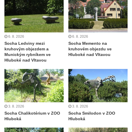
Socha svatého Prokopa u kostela
Zvěstování Panny Marie v Duchcově
Socha Hoch vytahující si trn z paty v Knížecí
zahradě v zámeckém parku v Duchcově
Socha Niké v Knížecí zahradě v zámeckém
6. 8. 2026
6. 8. 2026
Socha Ledviny mezi
Socha Memento na
parku v Duchcově
kruhovým objezdem a
kruhovém objezdu ve
Socha Walthera von der Vogelweide v
Munickým rybníkem ve
Hluboké nad Vltavou
Hluboké nad Vltavou
Duchcově
Busta Bedřicha Smetany v sadech B.
Smetany v Duchcově
Busta Ludwiga van Beethovena v sadech
B. Smetany v Duchcově
Pomník neznámého účelu v sadech Boženy
3. 8. 2026
3. 8. 2026
Němcové v Duchcově
Socha Chalikotérium v ZOO
Socha Smilodon v ZOO
Hluboká
Hluboká
Památník Johanna Wolfganga Goetha u
polikliniky v Nejdku