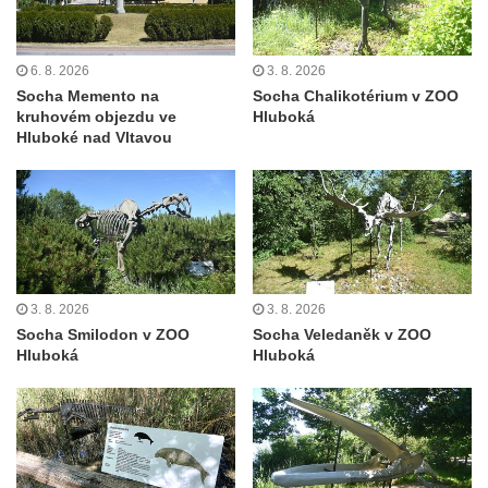
května v Rumburku
Pamětní deska Johanna Neumanna
6. 8. 2026
3. 8. 2026
severně od Tokáně
Socha Memento na
Socha Chalikotérium v ZOO
Obrázek svatého Huberta na buku svatého
kruhovém objezdu ve
Hluboká
Huberta
Hluboké nad Vltavou
Obrázek svatého Jakuba na skále u cesty
východně od Srbské Kamenice
Busta Jana Amose Komenského na domě
čp. 37 v Račicích
Socha ležícího koně v Sadech
3. 8. 2026
3. 8. 2026
Československé armády v Teplicích
Socha Smilodon v ZOO
Socha Veledaněk v ZOO
Hluboká
Hluboká
Socha Medvídě v Tierpark Chemnitz
Sochy Ležící žena v Tierpark Chemnitz
Sochy Ptáci v Tierpark Chemnitz
Socha Skupina jeřábů v Tierpark Chemnitz