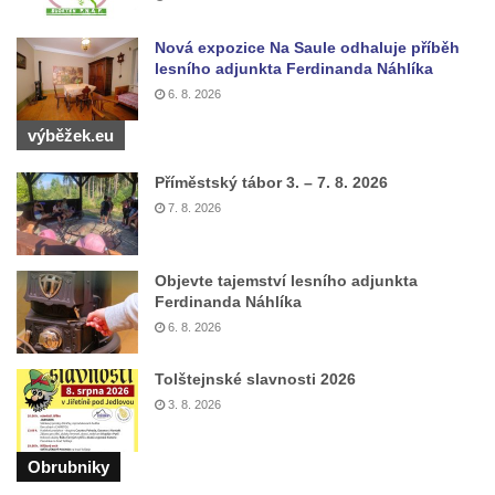
Pomník Vojtěcha Adalberta Lanny v parku
Nová expozice Na Saule odhaluje příběh
Na Sadech v Českých Budějovicích
lesního adjunkta Ferdinanda Náhlíka
Pomník Přemysla Otakara II. v parku Na
6. 8. 2026
Sadech v Českých Budějovicích
výběžek.eu
Socha Mateřství v parku Na Sadech v
Českých Budějovicích
Příměstský tábor 3. – 7. 8. 2026
7. 8. 2026
Památník Otokara Mokrého v parku Na
Sadech v Českých Budějovicích
Poslední dochovaný tramvajový sloup na
Objevte tajemství lesního adjunkta
Ferdinanda Náhlíka
Pražské třídě v Českých Budějovicích
6. 8. 2026
Socha Civilizovaní na Husově třídě v
Českých Budějovicích
Tolštejnské slavnosti 2026
Socha svatého Jana Nepomuckého Na
3. 8. 2026
Sadech u Mlýnské stoky v Českých
Budějovicích
Obrubniky