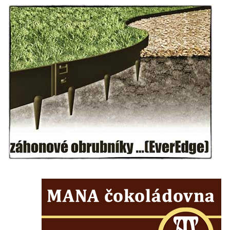
Sochy brouků u Mlýnské stoky v Českých
Budějovicích
Socha svatého Vincence Ferrerského na
nádvoří kláštera dominikánů v Českých
Budějovicích
Socha svatého Zachariáše na nádvoří
kláštera dominikánů v Českých
Budějovicích
Socha svatého Josefa na nádvoří kláštera
dominikánů v Českých Budějovicích
Socha svaté Anny na nádvoří kláštera
dominikánů v Českých Budějovicích
Socha svatého Dominika na nádvoří
kláštera dominikánů v Českých
Budějovicích
Sousoší Kalvárie před klášterem
dominikánů u Piaristického náměstí v