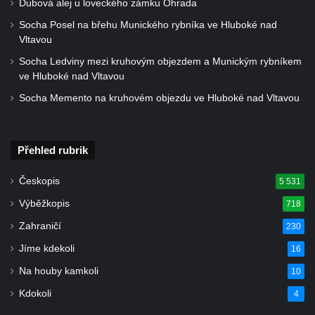
Dubová alej u loveckého zámku Ohrada
Socha divokého prasete před vstupem do
ZOO Dresden
Socha Posel na břehu Munického rybníka ve Hluboké nad
Vltavou
Socha světce severně od Lužce nad
Socha Ledviny mezi kruhovým objezdem a Munickým rybníkem
Vltavou
ve Hluboké nad Vltavou
Pamětní kámen revitalizace Vltavy Vraňany
Socha Memento na kruhovém objezdu ve Hluboké nad Vltavou
– Hořín u Lužce nad Vltavou
Strom svobody a památník 100 let republiky
a 30. výročí listopadu 1989 v Hrobčicích
Přehled rubrik
Boží muka v parku před domem čp. 17 v
Českopis
5 531
Hrobčicích
Výběžkopis
718
Sochy „Klaun a dívenka“ v parku v centru
Hrobčic
Zahraničí
230
Socha svatého Antonína poustevníka v
Jíme kdekoli
16
Mirošovicích
Na houby kamkoli
10
Socha vodníka u požární nádrže v
Kdokoli
4
Mirošovicích