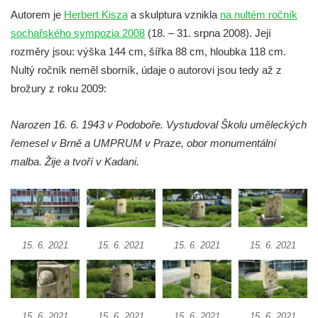
Socha Plejtvák obrovský v ZOO Hluboká
Autorem je
Herbert Kisza
a skulptura vznikla
na nultém ročník
sochařského sympozia 2008
(18. – 31. srpna 2008). Její
Socha Medvěd jeskynní v ZOO Hluboká
rozměry jsou: výška 144 cm, šířka 88 cm, hloubka 118 cm.
Socha Mamutí lebka v ZOO Hluboká
Nultý ročník neměl sborník, údaje o autorovi jsou tedy až z
Socha Mamut srstnatý v ZOO Hluboká
brožury z roku 2009:
Socha Orel v ZOO Hluboká
Socha Vydry si hrají v ZOO Hluboká
Narozen 16. 6. 1943 v Podoboře. Vystudoval Školu uměleckých
řemesel v Brně a UMPRUM v Praze, obor monumentální
Socha Přátelství v ZOO Hluboká
malba. Žije a tvoří v Kadani.
Socha Matka příroda v ZOO Hluboká
Socha Lišky v ZOO Hluboká
Socha Kudlanka v ZOO Hluboká
Socha Vlčice s mládětem v ZOO Hluboká
15. 6. 2021
15. 6. 2021
15. 6. 2021
15. 6. 2021
Socha Rys číhající na srnu v ZOO Hluboká
Socha Orlice v ZOO Hluboká
Socha Tygr v ZOO Hluboká
15. 6. 2021
15. 6. 2021
15. 6. 2021
15. 6. 2021