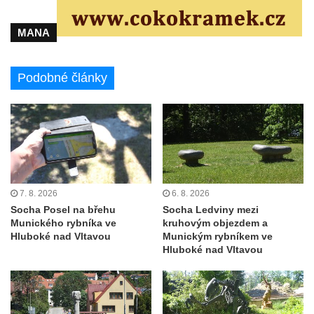
Socha na náměstí J. V. Kamarýta ve
Velešíně
MANA
Pomník J. V. Kamarýta v Krumlovské ulici ve
Velešíně
Podobné články
Pamětní deska arcibiskupa Micara ve
vstupu do poutního místa Římov
Plastika Koule v Gutenbergově ulici v
Liberci
Pamětní deska Vojtěcha Kocmicha na
domě čp. 37 v ulici Betlém v Římově
7. 8. 2026
6. 8. 2026
Pomník na paměť zrušení roboty v Plavu
Socha Posel na břehu
Socha Ledviny mezi
Munického rybníka ve
kruhovým objezdem a
Socha vodníka v Plavu
Hluboké nad Vltavou
Munickým rybníkem ve
Socha svatého Jana Nepomuckého v
Hluboké nad Vltavou
Třebušíně
Pamětní deska Johanna Nepomuka
Fischera na domě čp. 5/16 na třídě 9.