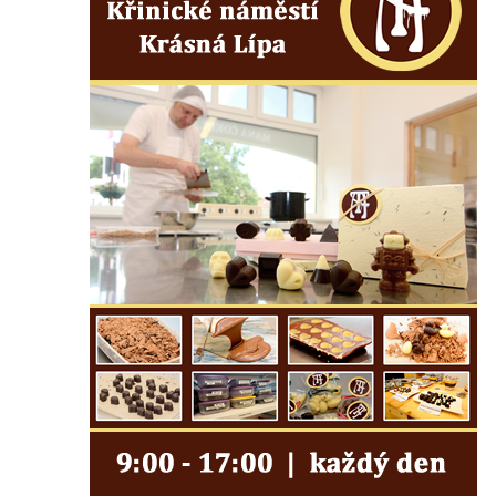
Českých Budějovicích
Socha svatého Václava u pramene v
Semilech
Pamětní deska Tomáše Garrigue Masaryka
na radnici v Českých Budějovicích
Pamětní deska na biskupské rezidenci v
Českých Budějovicích
Pamětní deska Josefa Hloucha na
biskupské rezidenci v Českých
Budějovicích
Socha žáby u rybníčku na Náměstí v
Kamenném Újezdě
Pamětní kámen družebních obcí Kamenný
Újezd a Krauchthal v parku na Náměstí v
Kamenném Újezdě