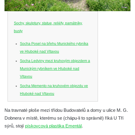
Sochy, skulptury, statue, reliéfy, památníky,
busty
Socha Posel na břehu Munického rybníka
ve Hluboké nad Vltavou
Socha Ledviny mezi kruhovým objezdem a
Munickým rybníkem ve Hluboké nad
Vltavou
Socha Memento na kruhovém objezdu ve
Hluboké nad Vltavou
Socha Chalikotérium v ZOO Hluboká
Na travnaté ploše mezi třídou Budovatelů a domy u ulice M. G.
Socha Smilodon v ZOO Hluboká
Dobnera v místě, kterému se (chápu-li to správně) říká U Tří
Socha Veledaněk v ZOO Hluboká
sýrů, stojí
pískovcová plastika Ementál
.
Socha Koroun bezzubý v ZOO Hluboká