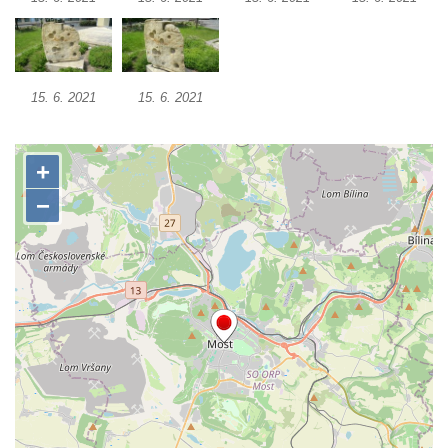
Socha Želva v ZOO Hluboká
Socha Kozorožec horský v ZOO Hluboká
Socha Včela v ZOO Hluboká
Socha Housenka v ZOO Hluboká
15. 6. 2021
15. 6. 2021
Socha Nosorožík v ZOO Hluboká
Socha Rosomák v ZOO Hluboká
Socha Beruška v ZOO Hluboká
Socha Vážka v ZOO Hluboká
Socha Volavka v ZOO Hluboká
Flamingo trůn v ZOO Hluboká
Lavička Kůň Převalského v ZOO Hluboká
Lysá nad Labem, barokní město Šporkovo
Socha Opičákovník v ZOO Hluboká
Socha Roháč v ZOO Hluboká
Socha Mystik v ZOO Hluboká