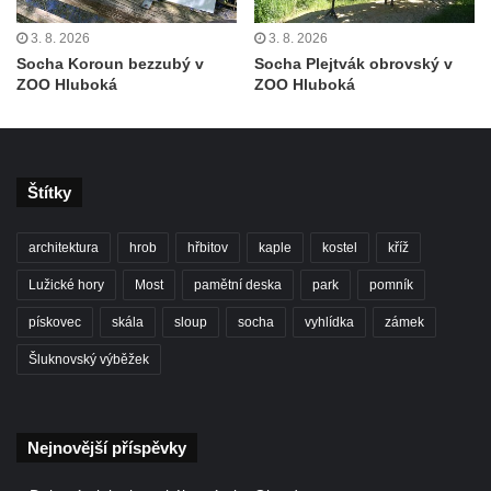
Socha Panter v ZOO Leipzig
Socha Dívka s mušlí v ZOO Leipzig
3. 8. 2026
3. 8. 2026
Socha Koroun bezzubý v
Socha Plejtvák obrovský v
Socha Tygr v ZOO Leipzig
ZOO Hluboká
ZOO Hluboká
Socha Atlet v ZOO Leipzig
Socha Marabu v ZOO Leipzig
Busta Karla Maxe Schneidera v ZOO
Štítky
Leipzig
Socha Iásón v ZOO Leipzig
architektura
hrob
hřbitov
kaple
kostel
kříž
Socha Mladý slon v ZOO Leipzig
Lužické hory
Most
pamětní deska
park
pomník
Socha Býk v ZOO Dresden
pískovec
skála
sloup
socha
vyhlídka
zámek
Socha Uprchlý otrok bojuje s divokým psem
Šluknovský výběžek
v ZOO Dresden
Socha krokodýla v ZOO Dresden
Socha slona v ZOO Dresden
Nejnovější příspěvky
Socha Faun s medvíďaty v ZOO Dresden