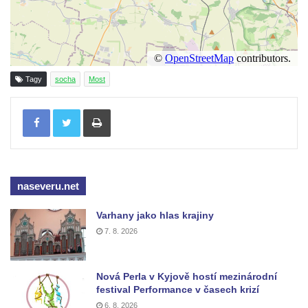
Reliéf Rodina a práce na budově záložny
čp. 69/1 v Českých Budějovicích
Socha Jana Valeria Jirsíka u Černé věže v
Českých Budějovicích
Tagy
socha
Most
Socha Krista klesajícího pod křížem u
Tisknout
kostela svatého Mikuláše v Českých
Budějovicích
Socha svatého Jana Nepomuckého u
kostela svaté Rodiny v Českých
naseveru.net
Budějovicích
Socha S tebou v parku na Senovážném
Varhany jako hlas krajiny
náměstí v Českých Budějovicích
7. 8. 2026
Socha Tornádo v parku na Senovážném
náměstí v Českých Budějovicích
Nová Perla v Kyjově hostí mezinárodní
Sousoší Humanoidi na Lannově třídě v
festival Performance v časech krizí
Českých Budějovicích
6. 8. 2026