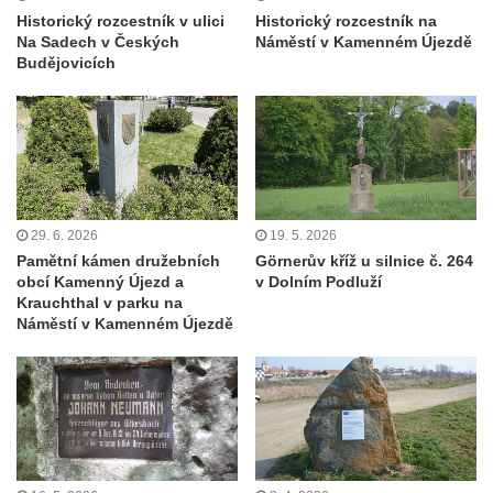
Historický rozcestník v ulici
Historický rozcestník na
Fischera na domě čp. 5/16 na třídě 9.
Na Sadech v Českých
Náměstí v Kamenném Újezdě
května v Rumburku
Budějovicích
Pamětní deska Johanna Neumanna
severně od Tokáně
Obrázek svatého Huberta na buku svatého
Huberta
Obrázek svatého Jakuba na skále u cesty
29. 6. 2026
19. 5. 2026
východně od Srbské Kamenice
Pamětní kámen družebních
Görnerův kříž u silnice č. 264
Busta Jana Amose Komenského na domě
obcí Kamenný Újezd a
v Dolním Podluží
čp. 37 v Račicích
Krauchthal v parku na
Náměstí v Kamenném Újezdě
Socha ležícího koně v Sadech
Československé armády v Teplicích
Socha Medvídě v Tierpark Chemnitz
Sochy Ležící žena v Tierpark Chemnitz
Sochy Ptáci v Tierpark Chemnitz