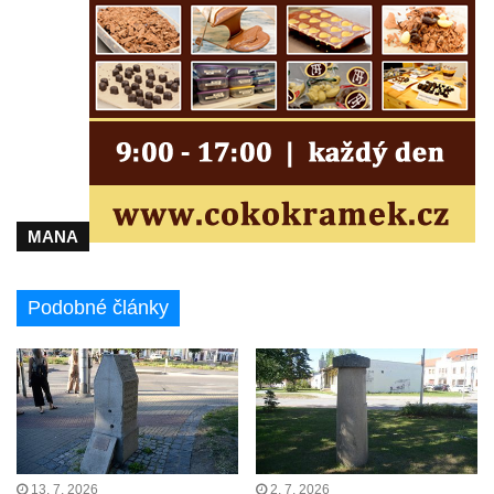
Kamenném Újezdě
Socha na náměstí J. V. Kamarýta ve
Velešíně
Pomník J. V. Kamarýta v Krumlovské ulici ve
Velešíně
Pamětní deska arcibiskupa Micara ve
vstupu do poutního místa Římov
Plastika Koule v Gutenbergově ulici v
MANA
Liberci
Pamětní deska Vojtěcha Kocmicha na
Podobné články
domě čp. 37 v ulici Betlém v Římově
Pomník na paměť zrušení roboty v Plavu
Socha vodníka v Plavu
Socha svatého Jana Nepomuckého v
Třebušíně
Pamětní deska Johanna Nepomuka
13. 7. 2026
2. 7. 2026