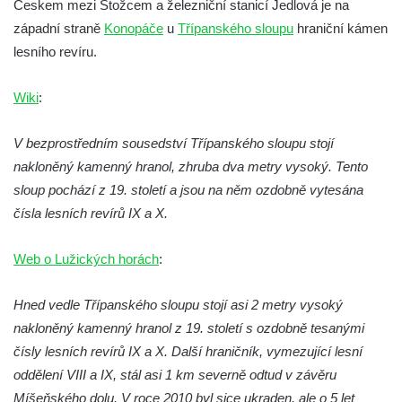
Českem mezi Stožcem a železniční stanicí Jedlová je na
Socha Koroun bezzubý v ZOO Hluboká
západní straně
Konopáče
u
Třípanského sloupu
hraniční kámen
Socha Plejtvák obrovský v ZOO Hluboká
lesního revíru.
Socha Medvěd jeskynní v ZOO Hluboká
Wiki
:
Socha Mamutí lebka v ZOO Hluboká
Socha Mamut srstnatý v ZOO Hluboká
V bezprostředním sousedství Třípanského sloupu stojí
Socha Orel v ZOO Hluboká
nakloněný kamenný hranol, zhruba dva metry vysoký. Tento
Socha Vydry si hrají v ZOO Hluboká
sloup pochází z 19. století a jsou na něm ozdobně vytesána
čísla lesních revírů IX a X.
Socha Přátelství v ZOO Hluboká
Socha Matka příroda v ZOO Hluboká
Web o Lužických horách
:
Socha Lišky v ZOO Hluboká
Socha Kudlanka v ZOO Hluboká
Hned vedle Třípanského sloupu stojí asi 2 metry vysoký
nakloněný kamenný hranol z 19. století s ozdobně tesanými
Socha Vlčice s mládětem v ZOO Hluboká
čísly lesních revírů IX a X. Další hraničník, vymezující lesní
Socha Rys číhající na srnu v ZOO Hluboká
oddělení VIII a IX, stál asi 1 km severně odtud v závěru
Socha Orlice v ZOO Hluboká
Míšeňského dolu. V roce 2010 byl sice ukraden, ale o 5 let