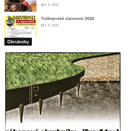
Budějovicích
6. 8. 2026
Sochy brouků u Mlýnské stoky v Českých
Tolštejnské slavnosti 2026
Budějovicích
3. 8. 2026
Socha svatého Vincence Ferrerského na
nádvoří kláštera dominikánů v Českých
Obrubniky
Budějovicích
Socha svatého Zachariáše na nádvoří
kláštera dominikánů v Českých
Budějovicích
Socha svatého Josefa na nádvoří kláštera
dominikánů v Českých Budějovicích
Socha svaté Anny na nádvoří kláštera
dominikánů v Českých Budějovicích
Socha svatého Dominika na nádvoří
kláštera dominikánů v Českých
Budějovicích