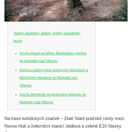
Sochy, skulptury, statue, reliéfy, památníky,
busty
Socha Posel na břehu Munického rybníka
ve Hluboké nad Vltavou
Socha Ledviny mezi kruhovým objezdem a
Munickým rybníkem ve Hluboké nad
Vltavou
Socha Memento na kruhovém objezdu ve
Hluboké nad Vltavou
Socha Chalikotérium v ZOO Hluboká
Na trase turistických značek – žluté Staré pražské cesty mezi
Socha Smilodon v ZOO Hluboká
Novou Hutí a železniční stanicí Jedlová a zelené E10 Stezky
Socha Veledaněk v ZOO Hluboká