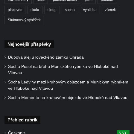
Socha Faun s medvíďaty v ZOO Dresden
pískovec
skála
sloup
socha
vyhlídka
zámek
Socha divokého prasete před vstupem do
Šluknovský výběžek
ZOO Dresden
Socha světce severně od Lužce nad
Vltavou
Nejnovější příspěvky
Pamětní kámen revitalizace Vltavy Vraňany
– Hořín u Lužce nad Vltavou
Dubová alej u loveckého zámku Ohrada
Strom svobody a památník 100 let republiky
Socha Posel na břehu Munického rybníka ve Hluboké nad
a 30. výročí listopadu 1989 v Hrobčicích
Vltavou
Boží muka v parku před domem čp. 17 v
Socha Ledviny mezi kruhovým objezdem a Munickým rybníkem
ve Hluboké nad Vltavou
Hrobčicích
Socha Memento na kruhovém objezdu ve Hluboké nad Vltavou
Sochy „Klaun a dívenka“ v parku v centru
Hrobčic
Socha svatého Antonína poustevníka v
Přehled rubrik
Mirošovicích
Socha vodníka u požární nádrže v
Českopis
5 531