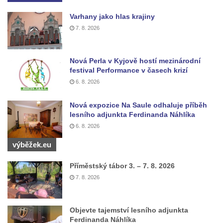
Sousoší Humanoidi na Lannově třídě v
Českých Budějovicích
Varhany jako hlas krajiny
7. 8. 2026
Pomník Vojtěcha Adalberta Lanny v parku
Na Sadech v Českých Budějovicích
Pomník Přemysla Otakara II. v parku Na
Nová Perla v Kyjově hostí mezinárodní
festival Performance v časech krizí
Sadech v Českých Budějovicích
6. 8. 2026
Socha Mateřství v parku Na Sadech v
Českých Budějovicích
Nová expozice Na Saule odhaluje příběh
lesního adjunkta Ferdinanda Náhlíka
Památník Otokara Mokrého v parku Na
6. 8. 2026
Sadech v Českých Budějovicích
Poslední dochovaný tramvajový sloup na
výběžek.eu
Pražské třídě v Českých Budějovicích
Příměstský tábor 3. – 7. 8. 2026
Socha Civilizovaní na Husově třídě v
7. 8. 2026
Českých Budějovicích
Socha svatého Jana Nepomuckého Na
Objevte tajemství lesního adjunkta
Sadech u Mlýnské stoky v Českých
Ferdinanda Náhlíka