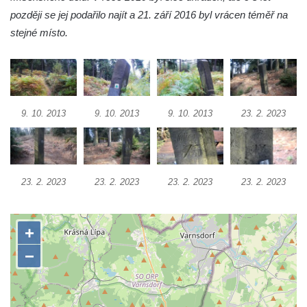
Socha Tygr v ZOO Hluboká
později se jej podařilo najít a 21. září 2016 byl vrácen téměř na
Socha Želva v ZOO Hluboká
stejné místo.
Socha Kozorožec horský v ZOO Hluboká
Socha Včela v ZOO Hluboká
Socha Housenka v ZOO Hluboká
Socha Nosorožík v ZOO Hluboká
9. 10. 2013
9. 10. 2013
9. 10. 2013
23. 2. 2023
Socha Rosomák v ZOO Hluboká
Socha Beruška v ZOO Hluboká
Socha Vážka v ZOO Hluboká
23. 2. 2023
23. 2. 2023
23. 2. 2023
23. 2. 2023
Socha Volavka v ZOO Hluboká
Flamingo trůn v ZOO Hluboká
Lavička Kůň Převalského v ZOO Hluboká
Lysá nad Labem, barokní město Šporkovo
Socha Opičákovník v ZOO Hluboká
Socha Roháč v ZOO Hluboká