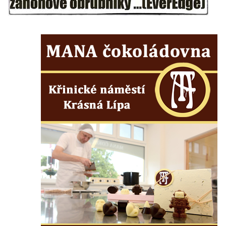
Sousoší Kalvárie před klášterem
dominikánů u Piaristického náměstí v
Českých Budějovicích
Socha svatého Václava u pramene v
Semilech
Pamětní deska Tomáše Garrigue Masaryka
na radnici v Českých Budějovicích
Pamětní deska na biskupské rezidenci v
Českých Budějovicích
Pamětní deska Josefa Hloucha na
biskupské rezidenci v Českých
Budějovicích
Socha žáby u rybníčku na Náměstí v
Kamenném Újezdě
Pamětní kámen družebních obcí Kamenný
Újezd a Krauchthal v parku na Náměstí v