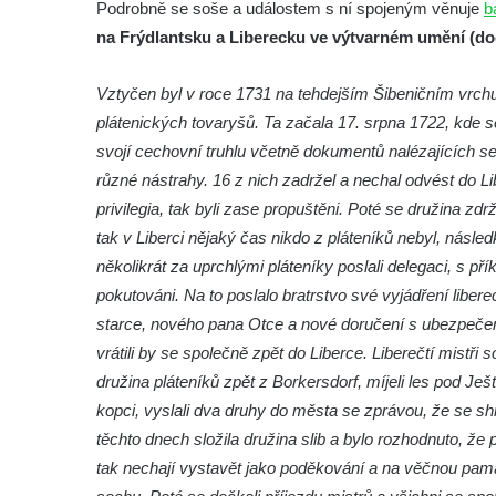
Podrobně se soše a událostem s ní spojeným věnuje
b
Socha Beruška v ZOO Hluboká
na Frýdlantsku a Liberecku ve výtvarném umění (d
Socha Vážka v ZOO Hluboká
Vztyčen byl v roce 1731 na tehdejším Šibeničním vrc
Socha Volavka v ZOO Hluboká
plátenických tovaryšů. Ta začala 17. srpna 1722, kde s
Flamingo trůn v ZOO Hluboká
svojí cechovní truhlu včetně dokumentů nalézajících se 
Lavička Kůň Převalského v ZOO Hluboká
různé nástrahy. 16 z nich zadržel a nechal odvést do Lib
Lysá nad Labem, barokní město Šporkovo
privilegia, tak byli zase propuštěni. Poté se družina zd
tak v Liberci nějaký čas nikdo z pláteníků nebyl, násle
Socha Opičákovník v ZOO Hluboká
několikrát za uprchlými pláteníky poslali delegaci, s pří
Socha Roháč v ZOO Hluboká
pokutováni. Na to poslalo bratrstvo své vyjádření libe
Socha Mystik v ZOO Hluboká
starce, nového pana Otce a nové doručení s ubezpečen
Reliéf Rodina a práce na budově záložny
vrátili by se společně zpět do Liberce. Liberečtí mistři
čp. 69/1 v Českých Budějovicích
družina pláteníků zpět z Borkersdorf, míjeli les pod J
Socha Jana Valeria Jirsíka u Černé věže v
kopci, vyslali dva druhy do města se zprávou, že se shr
Českých Budějovicích
těchto dnech složila družina slib a bylo rozhodnuto, ž
tak nechají vystavět jako poděkování a na věčnou 
Socha Krista klesajícího pod křížem u
kostela svatého Mikuláše v Českých