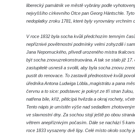
Českých Budějovicích
liberecký památník ve městě vybrány podle vyhotoven
Památník Otokara Mokrého v parku Na
nejvyššího církevního Otce pan Georg Häntschle. Tyto 
Sadech v Českých Budějovicích
nedoplatky z
roku 1781, které byly vyrovnány vrchním
Poslední dochovaný tramvajový sloup na
Pražské třídě v Českých Budějovicích
V roce 1832 byla socha kvůli předchozím temným časům
nepříznivé povětrnostní podmínky velmi zohyzdili i sa
Socha Civilizovaní na Husově třídě v
Jana Nepomuckého, přivedl urozeného mistra tkalcovské
Českých Budějovicích
být socha znovu
zrekonstruována. A tak se stalo již 17. 
Socha svatého Jana Nepomuckého Na
zastupitelé usnesli a svolili, aby byla socha znovu zre
Sadech u Mlýnské stoky v Českých
pustit do renovace. To zastavili přednostové kvůli povo
Budějovicích
úředníka Antona Ludwiga Löbla.,
magistrátu a pana měs
Sochy brouků u Mlýnské stoky v Českých
červnu a to sice: podstavec je pokryt ze tří stran žulou
Budějovicích
natřena bíle, kříž, pěticípá hvězda a okraj rochety, vč
Socha svatého Vincence Ferrerského na
Tento nápis je umístěn výše nad sedadlem zhotovený
nádvoří kláštera dominikánů v Českých
ve slavnostní dny. Za sochou stojí ještě po obou straná
Budějovicích
větrem a
nepříznivým počasím. Dále se nachází 5 kamen
Socha svatého Zachariáše na nádvoří
roce 1833 vysazeny dvě lípy. Celé místo okolo sochy 