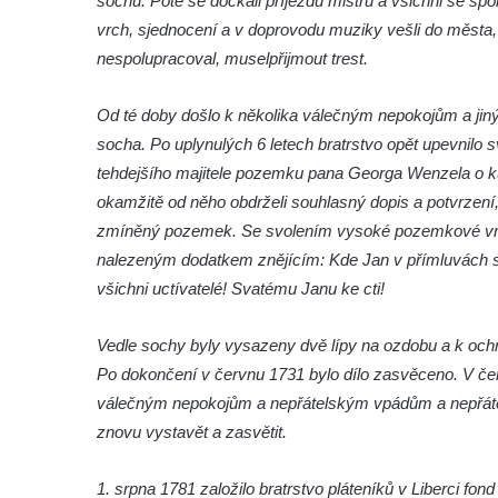
sochu. Poté se dočkali příjezdu mistrů a všichni se sp
vrch, sjednocení a v doprovodu muziky vešli do města,
Budějovicích
nespolupracoval, musel
přijmout trest.
Socha svatého Jana Nepomuckého u
kostela svaté Rodiny v Českých
Od té doby došlo k několika válečným nepokojům a ji
Budějovicích
socha. Po uplynulých 6 letech bratrstvo opět upevnilo 
Socha S tebou v parku na Senovážném
tehdejšího majitele pozemku pana Georga Wenzela o k
náměstí v Českých Budějovicích
okamžitě od něho obdrželi souhlasný dopis a potvrzení
Socha Tornádo v parku na Senovážném
zmíněný pozemek. Se svolením vysoké pozemkové vrchn
náměstí v Českých Budějovicích
nalezeným dodatkem znějícím: Kde Jan v přímluvách st
Sousoší Humanoidi na Lannově třídě v
všichni uctívatelé! Svatému Janu ke cti!
Českých Budějovicích
Vedle sochy byly vysazeny dvě lípy na ozdobu a k och
Pomník Vojtěcha Adalberta Lanny v parku
Po dokončení v červnu 1731 bylo dílo zasvěceno. V če
Na Sadech v Českých Budějovicích
válečným nepokojům a nepřátelským vpádům a nepřáte
Pomník Přemysla Otakara II. v parku Na
znovu vystavět a zasvětit.
Sadech v Českých Budějovicích
Socha Mateřství v parku Na Sadech v
1. srpna 1781 založilo bratrstvo pláteníků v Liberci fon