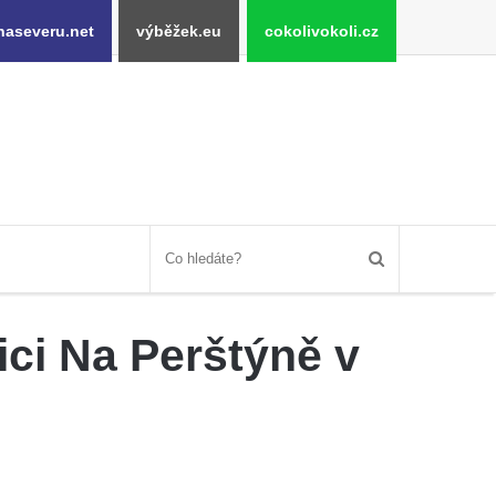
naseveru.net
výběžek.eu
cokolivokoli.cz
ci Na Perštýně v