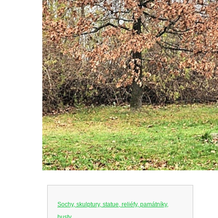
Sochy, skulptury, statue, reliéfy, památníky,
busty