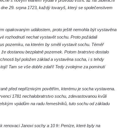
olečně s novým elánem vydali v průvodu vstříc až na Šibeniční
 dne 29. srpna 1723, každý tovaryš, který se společenstvem
ným opakovaným událostem, proto ještě nemohla být vystavěna
své rozhodnutí nechat vystavět sochu. Proto požádali
us pozemku, na kterém by směli vystavit sochu. Téměř
, že dostanou bezplatně pozemek. Potom bratrstvo dostalo
osti byl položen základ a vystavěna socha, i s tehdy
ojí! Tam se vše dobře zdaří! Tedy zvolejme za pominutí
raně před nepříznivým povětřím, kterému je socha vystavena.
rvenci 1781 nechalo
bratrstvo sochu, zdevastovanou kvůli
lským vpádům na radu řemeslníků, tuto sochu od základu
d k renovaci Janovi sochy a 10 fr: Peníze, které byly na