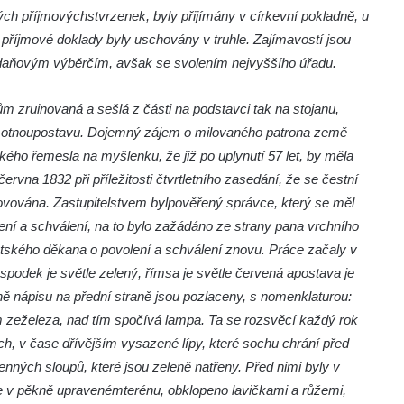
ých příjmových
stvrzenek, byly přijímány v církevní pokladně, u
příjmové doklady byly uschovány v truhle. Zajímavostí jsou
 daňovým výběrčím, avšak se svolením nejvyššího úřadu.
 zruinovaná a sešlá z části na podstavci tak na stojanu,
motnou
postavu. Dojemný zájem o milovaného patrona země
ho řemesla na myšlenku, že již po uplynutí 57 let, by měla
června 1832 při příležitosti čtvrtletního zasedání, že se čestní
novována. Zastupitelstvem byl
pověřený správce, který se měl
lení a schválení, na to bylo zažádáno ze strany pana vrchního
tského děkana o povolení a schválení znovu. Práce začaly v
, spodek je světle zelený, římsa je světle červená a
postava je
etně nápisu na přední straně jsou pozlaceny, s nomenklaturou:
m ze
železa, nad tím spočívá lampa. Ta se rozsvěcí každý rok
ch, v čase dřívějším vysazené lípy, které sochu chrání před
ných sloupů, které jsou zeleně natřeny. Před nimi byly v
je v pěkně upraveném
terénu, obklopeno lavičkami a růžemi,