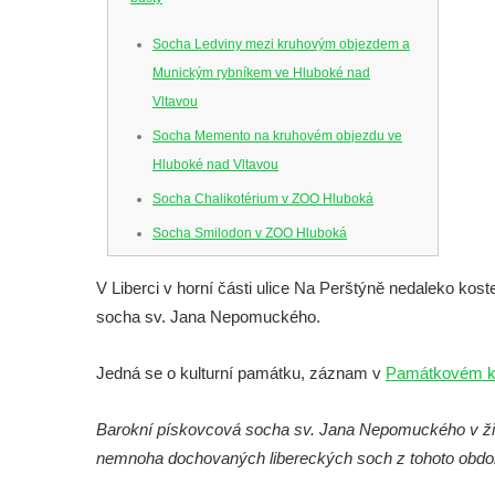
Socha Ledviny mezi kruhovým objezdem a
Munickým rybníkem ve Hluboké nad
Vltavou
Socha Memento na kruhovém objezdu ve
Hluboké nad Vltavou
Socha Chalikotérium v ZOO Hluboká
Socha Smilodon v ZOO Hluboká
Socha Veledaněk v ZOO Hluboká
V Liberci v horní části ulice Na Perštýně nedaleko kos
Socha Koroun bezzubý v ZOO Hluboká
socha sv. Jana Nepomuckého.
Socha Plejtvák obrovský v ZOO Hluboká
Socha Medvěd jeskynní v ZOO Hluboká
Jedná se o kulturní památku, záznam v
Památkovém k
Socha Mamutí lebka v ZOO Hluboká
Barokní pískovcová socha sv. Jana Nepomuckého v živ
Socha Mamut srstnatý v ZOO Hluboká
nemnoha dochovaných libereckých soch z tohoto obdo
Socha Orel v ZOO Hluboká