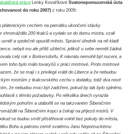
akalářská práce
Lenky Kovaříkové
Svatonepomucenská úcta
ochovanost do roku 2007)
z roku 2009:
hu plátenickým cechem na památku ukončení stávky
e shromáždilo 200 tkalců a vydalo se do domu mistra, vzali
uvnitř a společně opustili město. Správní úředník na ně kladl
erce, nebyli mu ale příliš užiteční, jelikož u sebe neměli žádná
ržovala celý rok v Borkersdorfu. K návratu nemohli být nuceni, a
dkem toho bylo málo tovaryšů v práci mistrové. Proto mistrové
kazem, že se mají i s privilegii vrátit do Liberce a že nebudou
reckým mistrům z tkalcovského cechu s dodatky, totiž dva nové
ím, že nebudou moci být zadržení, pokud by tak bylo splněno,
 souhlasili s těmito požadavky. Po několika dnech vyrazila
eštědským pohořím a utábořili se na takzvaném Šibeničním
omáždili na Šibeničním kopci a čekají na příjezd mistrů. V
e pokud se budou smět přistěhovat volně bez pokuty do města,
památku Bohu a patronu země svatému Janu Nepomuckému