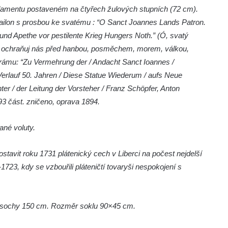
mentu postaveném na čtyřech žulových stupních (72 cm).
ailon s prosbou ke svatému : “O Sanct Joannes Lands Patron.
nd Apethe vor pestilente Krieg Hungers Noth.” (Ó, svatý
, ochraňuj nás před hanbou, posměchem, morem, válkou,
v rámu: “Zu Vermehrung der / Andacht Sanct Ioannes /
erlauf 50. Jahren / Diese Statue Wiederum / aufs Neue
ter / der Leitung der Vorsteher / Franz Schöpfer, Anton
93 část. zničeno, oprava 1894.
ané voluty.
ostavit roku 1731 plátenický cech v Liberci na počest nejdelší
1723, kdy se vzbouřili pláteničtí tovaryši nespokojení s
 sochy 150 cm. Rozměr soklu 90×45 cm.