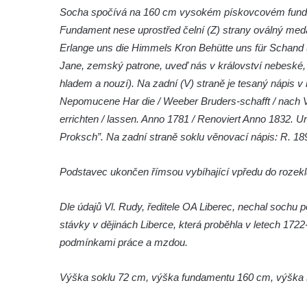
Socha Vydry si hrají v ZOO Hluboká
Socha spočívá na 160 cm vysokém pískovcovém funda
Fundament nese uprostřed čelní (Z) strany oválný med
Socha Přátelství v ZOO Hluboká
Erlange uns die Himmels Kron Behütte uns für Schand u
Socha Matka příroda v ZOO Hluboká
Jane, zemský patrone, uveď nás v království nebeské
Socha Lišky v ZOO Hluboká
hladem a nouzí). Na zadní (V) straně je tesaný nápis 
Socha Kudlanka v ZOO Hluboká
Nepomucene Har die / Weeber Bruders-schafft / nach V
Socha Vlčice s mládětem v ZOO Hluboká
errichten / lassen. Anno 1781 / Renoviert Anno 1832. Un
Socha Rys číhající na srnu v ZOO Hluboká
Proksch”. Na zadní straně soklu věnovací nápis: R. 18
Socha Orlice v ZOO Hluboká
Podstavec ukončen římsou vybíhající vpředu do rozekl
Socha Tygr v ZOO Hluboká
Socha Želva v ZOO Hluboká
Dle údajů Vl. Rudy, ředitele OA Liberec, nechal sochu p
Socha Kozorožec horský v ZOO Hluboká
stávky v dějinách Liberce, která proběhla v letech 1722-
podmínkami práce a mzdou.
Socha Včela v ZOO Hluboká
Socha Housenka v ZOO Hluboká
Výška soklu 72 cm, výška fundamentu 160 cm, výška
Socha Nosorožík v ZOO Hluboká
Socha Rosomák v ZOO Hluboká