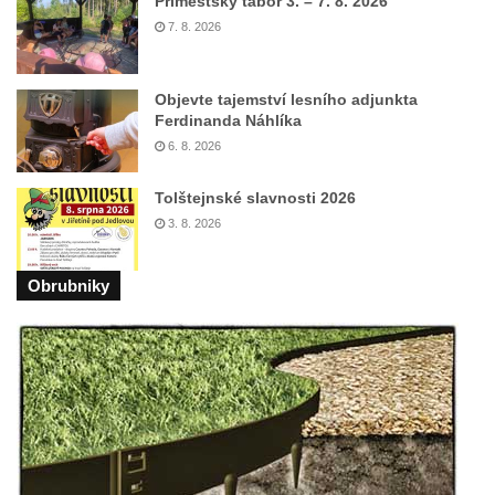
Příměstský tábor 3. – 7. 8. 2026
Sousoší Humanoidi na Lannově třídě v
7. 8. 2026
Českých Budějovicích
Pomník Vojtěcha Adalberta Lanny v parku
Na Sadech v Českých Budějovicích
Objevte tajemství lesního adjunkta
Ferdinanda Náhlíka
Pomník Přemysla Otakara II. v parku Na
6. 8. 2026
Sadech v Českých Budějovicích
Socha Mateřství v parku Na Sadech v
Tolštejnské slavnosti 2026
Českých Budějovicích
3. 8. 2026
Památník Otokara Mokrého v parku Na
Sadech v Českých Budějovicích
Obrubniky
Poslední dochovaný tramvajový sloup na
Pražské třídě v Českých Budějovicích
Socha Civilizovaní na Husově třídě v
Českých Budějovicích
Socha svatého Jana Nepomuckého Na
Sadech u Mlýnské stoky v Českých