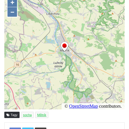
Socha Tygr v ZOO Hluboká
Socha Želva v ZOO Hluboká
Socha Kozorožec horský v ZOO Hluboká
Socha Včela v ZOO Hluboká
Socha Housenka v ZOO Hluboká
Socha Nosorožík v ZOO Hluboká
Socha Rosomák v ZOO Hluboká
Socha Beruška v ZOO Hluboká
Socha Vážka v ZOO Hluboká
Socha Volavka v ZOO Hluboká
Flamingo trůn v ZOO Hluboká
Lavička Kůň Převalského v ZOO Hluboká
Lysá nad Labem, barokní město Šporkovo
Tagy
socha
Mělník
Socha Opičákovník v ZOO Hluboká
Tisknout
Socha Roháč v ZOO Hluboká