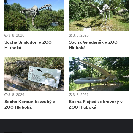
Fischera na domě čp. 5/16 na třídě 9.
května v Rumburku
Pamětní deska Johanna Neumanna
severně od Tokáně
3. 8. 2026
3. 8. 2026
Obrázek svatého Huberta na buku svatého
Socha Smilodon v ZOO
Socha Veledaněk v ZOO
Huberta
Hluboká
Hluboká
Obrázek svatého Jakuba na skále u cesty
východně od Srbské Kamenice
Busta Jana Amose Komenského na domě
čp. 37 v Račicích
Socha ležícího koně v Sadech
3. 8. 2026
3. 8. 2026
Československé armády v Teplicích
Socha Koroun bezzubý v
Socha Plejtvák obrovský v
ZOO Hluboká
ZOO Hluboká
Socha Medvídě v Tierpark Chemnitz
Sochy Ležící žena v Tierpark Chemnitz
Sochy Ptáci v Tierpark Chemnitz