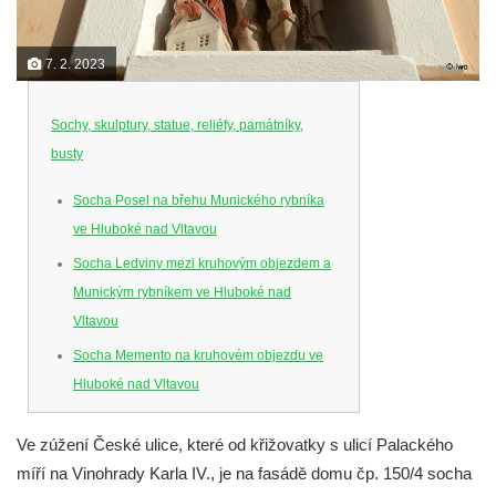
7. 2. 2023
Sochy, skulptury, statue, reliéfy, památníky,
busty
Socha Posel na břehu Munického rybníka
ve Hluboké nad Vltavou
Socha Ledviny mezi kruhovým objezdem a
Munickým rybníkem ve Hluboké nad
Vltavou
Socha Memento na kruhovém objezdu ve
Hluboké nad Vltavou
Socha Chalikotérium v ZOO Hluboká
Ve zúžení České ulice, které od křižovatky s ulicí Palackého
Socha Smilodon v ZOO Hluboká
míří na Vinohrady Karla IV., je na fasádě domu čp. 150/4 socha
Socha Veledaněk v ZOO Hluboká