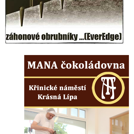
Budějovicích
Sochy brouků u Mlýnské stoky v Českých
Budějovicích
Socha svatého Vincence Ferrerského na
nádvoří kláštera dominikánů v Českých
Budějovicích
Socha svatého Zachariáše na nádvoří
kláštera dominikánů v Českých
Budějovicích
Socha svatého Josefa na nádvoří kláštera
dominikánů v Českých Budějovicích
Socha svaté Anny na nádvoří kláštera
dominikánů v Českých Budějovicích
Socha svatého Dominika na nádvoří
kláštera dominikánů v Českých
Budějovicích