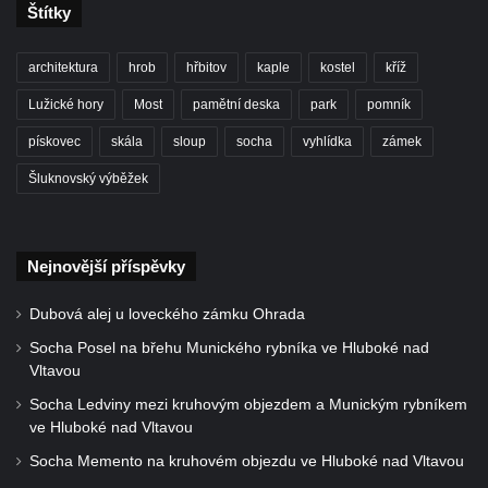
Socha Skupina jeřábů v Tierpark Chemnitz
Štítky
Socha Panter v ZOO Leipzig
architektura
hrob
hřbitov
kaple
kostel
kříž
Socha Dívka s mušlí v ZOO Leipzig
Lužické hory
Most
pamětní deska
park
pomník
Socha Tygr v ZOO Leipzig
pískovec
skála
sloup
socha
vyhlídka
zámek
Socha Atlet v ZOO Leipzig
Socha Marabu v ZOO Leipzig
Šluknovský výběžek
Busta Karla Maxe Schneidera v ZOO
Leipzig
Nejnovější příspěvky
Socha Iásón v ZOO Leipzig
Socha Mladý slon v ZOO Leipzig
Dubová alej u loveckého zámku Ohrada
Socha Býk v ZOO Dresden
Socha Posel na břehu Munického rybníka ve Hluboké nad
Vltavou
Socha Uprchlý otrok bojuje s divokým psem
v ZOO Dresden
Socha Ledviny mezi kruhovým objezdem a Munickým rybníkem
ve Hluboké nad Vltavou
Socha krokodýla v ZOO Dresden
Socha Memento na kruhovém objezdu ve Hluboké nad Vltavou
Socha slona v ZOO Dresden