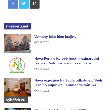
Socha Mystik v ZOO Hluboká
Reliéf Rodina a práce na budově záložny
čp. 69/1 v Českých Budějovicích
naseveru.net
Socha Jana Valeria Jirsíka u Černé věže v
Českých Budějovicích
Varhany jako hlas krajiny
Socha Krista klesajícího pod křížem u
7. 8. 2026
kostela svatého Mikuláše v Českých
Budějovicích
Nová Perla v Kyjově hostí mezinárodní
Socha svatého Jana Nepomuckého u
festival Performance v časech krizí
kostela svaté Rodiny v Českých
6. 8. 2026
Budějovicích
Nová expozice Na Saule odhaluje příběh
Socha S tebou v parku na Senovážném
lesního adjunkta Ferdinanda Náhlíka
náměstí v Českých Budějovicích
6. 8. 2026
Socha Tornádo v parku na Senovážném
výběžek.eu
náměstí v Českých Budějovicích