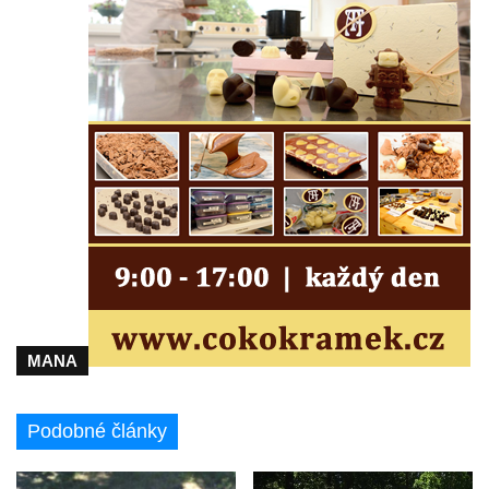
Sousoší Kalvárie před klášterem
dominikánů u Piaristického náměstí v
Českých Budějovicích
Socha svatého Václava u pramene v
Semilech
Pamětní deska Tomáše Garrigue Masaryka
na radnici v Českých Budějovicích
Pamětní deska na biskupské rezidenci v
Českých Budějovicích
Pamětní deska Josefa Hloucha na
biskupské rezidenci v Českých
Budějovicích
MANA
Socha žáby u rybníčku na Náměstí v
Kamenném Újezdě
Podobné články
Pamětní kámen družebních obcí Kamenný
Újezd a Krauchthal v parku na Náměstí v