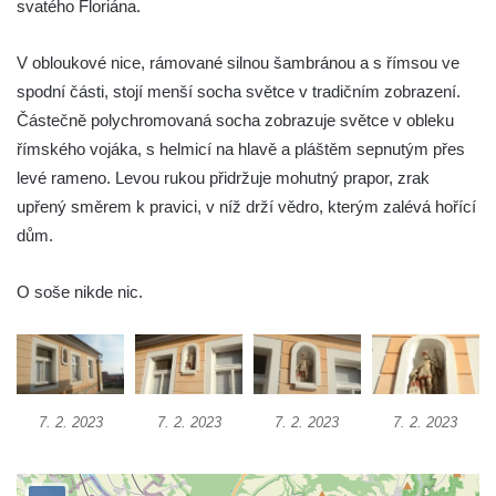
svatého Floriána.
Socha Koroun bezzubý v ZOO Hluboká
Socha Plejtvák obrovský v ZOO Hluboká
V obloukové nice, rámované silnou šambránou a s římsou ve
spodní části, stojí menší socha světce v tradičním zobrazení.
Socha Medvěd jeskynní v ZOO Hluboká
Částečně polychromovaná socha zobrazuje světce v obleku
Socha Mamutí lebka v ZOO Hluboká
římského vojáka, s helmicí na hlavě a pláštěm sepnutým přes
Socha Mamut srstnatý v ZOO Hluboká
levé rameno. Levou rukou přidržuje mohutný prapor, zrak
Socha Orel v ZOO Hluboká
upřený směrem k pravici, v níž drží vědro, kterým zalévá hořící
Socha Vydry si hrají v ZOO Hluboká
dům.
Socha Přátelství v ZOO Hluboká
O soše nikde nic.
Socha Matka příroda v ZOO Hluboká
Socha Lišky v ZOO Hluboká
Socha Kudlanka v ZOO Hluboká
Socha Vlčice s mládětem v ZOO Hluboká
7. 2. 2023
7. 2. 2023
7. 2. 2023
7. 2. 2023
Socha Rys číhající na srnu v ZOO Hluboká
Socha Orlice v ZOO Hluboká