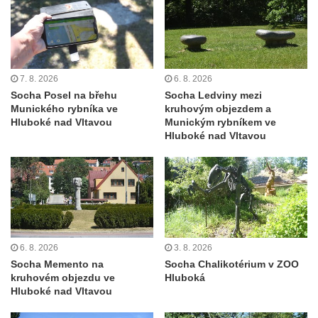
Kamenném Újezdě
Socha na náměstí J. V. Kamarýta ve
Velešíně
Pomník J. V. Kamarýta v Krumlovské ulici ve
7. 8. 2026
6. 8. 2026
Velešíně
Socha Posel na břehu
Socha Ledviny mezi
Pamětní deska arcibiskupa Micara ve
Munického rybníka ve
kruhovým objezdem a
Hluboké nad Vltavou
Munickým rybníkem ve
vstupu do poutního místa Římov
Hluboké nad Vltavou
Plastika Koule v Gutenbergově ulici v
Liberci
Pamětní deska Vojtěcha Kocmicha na
domě čp. 37 v ulici Betlém v Římově
Pomník na paměť zrušení roboty v Plavu
6. 8. 2026
3. 8. 2026
Socha vodníka v Plavu
Socha Memento na
Socha Chalikotérium v ZOO
Socha svatého Jana Nepomuckého v
kruhovém objezdu ve
Hluboká
Hluboké nad Vltavou
Třebušíně
Pamětní deska Johanna Nepomuka