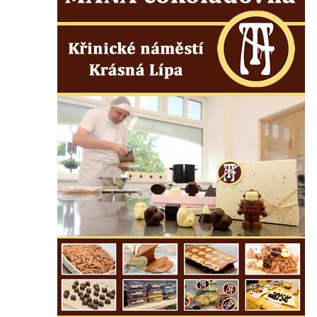
Semilech
Pamětní deska Tomáše Garrigue Masaryka
na radnici v Českých Budějovicích
Pamětní deska na biskupské rezidenci v
Českých Budějovicích
Pamětní deska Josefa Hloucha na
biskupské rezidenci v Českých
Budějovicích
Socha žáby u rybníčku na Náměstí v
Kamenném Újezdě
Pamětní kámen družebních obcí Kamenný
Újezd a Krauchthal v parku na Náměstí v
Kamenném Újezdě
Socha na náměstí J. V. Kamarýta ve
Velešíně