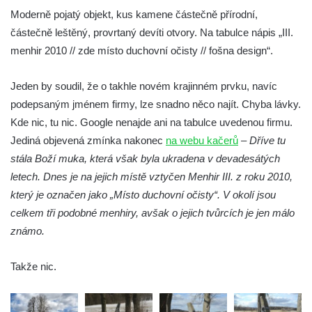
Moderně pojatý objekt, kus kamene částečně přírodní,
Socha Mamutí lebka v ZOO Hluboká
částečně leštěný, provrtaný devíti otvory. Na tabulce nápis „III.
Socha Mamut srstnatý v ZOO Hluboká
menhir 2010 // zde místo duchovní očisty // fošna design“.
Socha Orel v ZOO Hluboká
Socha Vydry si hrají v ZOO Hluboká
Jeden by soudil, že o takhle novém krajinném prvku, navíc
Socha Přátelství v ZOO Hluboká
podepsaným jménem firmy, lze snadno něco najít. Chyba lávky.
Kde nic, tu nic. Google nenajde ani na tabulce uvedenou firmu.
Socha Matka příroda v ZOO Hluboká
Jediná objevená zmínka nakonec
na webu kačerů
–
Dříve tu
Socha Lišky v ZOO Hluboká
stála Boží muka, která však byla ukradena v devadesátých
Socha Kudlanka v ZOO Hluboká
letech. Dnes je na jejich místě vztyčen Menhir III. z roku 2010,
Socha Vlčice s mládětem v ZOO Hluboká
který je označen jako „Místo duchovní očisty“. V okolí jsou
Socha Rys číhající na srnu v ZOO Hluboká
celkem tři podobné menhiry, avšak o jejich tvůrcích je jen málo
známo.
Socha Orlice v ZOO Hluboká
Socha Tygr v ZOO Hluboká
Takže nic.
Socha Želva v ZOO Hluboká
Socha Kozorožec horský v ZOO Hluboká