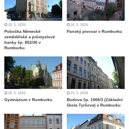
severně od Tokáně
Obrázek svatého Huberta na buku svatého
Huberta
26. 5. 2026
26. 5. 2026
Obrázek svatého Jakuba na skále u cesty
Pobočka Německé
Panský pivovar v Rumburku
východně od Srbské Kamenice
zemědělské a průmyslové
banky čp. 852/30 v
Busta Jana Amose Komenského na domě
Rumburku
čp. 37 v Račicích
Socha ležícího koně v Sadech
Československé armády v Teplicích
Socha Medvídě v Tierpark Chemnitz
Sochy Ležící žena v Tierpark Chemnitz
26. 5. 2026
25. 5. 2026
Sochy Ptáci v Tierpark Chemnitz
Gymnázium v Rumburku
Budova čp. 1066/3 (Základní
Socha Skupina jeřábů v Tierpark Chemnitz
škola Tyršova) v Rumburku
Socha Panter v ZOO Leipzig
Socha Dívka s mušlí v ZOO Leipzig