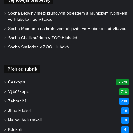
Nejnovější příspěvky
Socha světce severně od Lužce nad
Vltavou
Socha Ledviny mezi kruhovým objezdem a Munickým rybníkem
ve Hluboké nad Vltavou
Pamětní kámen revitalizace Vltavy Vraňany
– Hořín u Lužce nad Vltavou
Socha Memento na kruhovém objezdu ve Hluboké nad Vltavou
Strom svobody a památník 100 let republiky
Socha Chalikotérium v ZOO Hluboká
a 30. výročí listopadu 1989 v Hrobčicích
Socha Smilodon v ZOO Hluboká
Boží muka v parku před domem čp. 17 v
Hrobčicích
Přehled rubrik
Sochy „Klaun a dívenka“ v parku v centru
Hrobčic
Českopis
5 529
Socha svatého Antonína poustevníka v
Výběžkopis
718
Mirošovicích
Zahraničí
230
Socha vodníka u požární nádrže v
Jíme kdekoli
16
Mirošovicích
Na houby kamkoli
10
Socha býka před areálem firmy 2JCP v
Račicích
Kdokoli
4