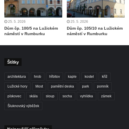
Socha Tygr v ZOO Leipzig
Socha Atlet v ZOO Leipzig
Socha Marabu v ZOO Leipzig
25. 5. 2026
25. 5. 2026
Dům čp. 100/5 na Lužickém
Dům čp. 105/10 na Lužickém
Busta Karla Maxe Schneidera v ZOO
náměstí v Rumburku
náměstí v Rumburku
Leipzig
Socha Iásón v ZOO Leipzig
Socha Mladý slon v ZOO Leipzig
Štítky
Socha Býk v ZOO Dresden
Socha Uprchlý otrok bojuje s divokým psem
architektura
hrob
hřbitov
kaple
kostel
kříž
v ZOO Dresden
Lužické hory
Most
pamětní deska
park
pomník
Socha krokodýla v ZOO Dresden
pískovec
skála
sloup
socha
vyhlídka
zámek
Socha slona v ZOO Dresden
Šluknovský výběžek
Socha Faun s medvíďaty v ZOO Dresden
Socha divokého prasete před vstupem do
ZOO Dresden