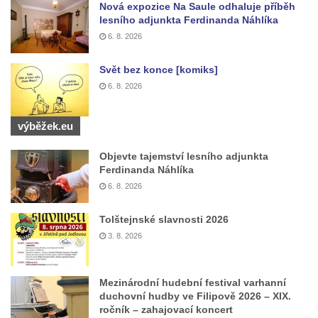
Nová expozice Na Saule odhaluje příběh
Pomník Přemysla Otakara II. v parku Na
lesního adjunkta Ferdinanda Náhlíka
Sadech v Českých Budějovicích
6. 8. 2026
Socha Mateřství v parku Na Sadech v
Svět bez konce [komiks]
Českých Budějovicích
6. 8. 2026
Památník Otokara Mokrého v parku Na
Sadech v Českých Budějovicích
výběžek.eu
Poslední dochovaný tramvajový sloup na
Objevte tajemství lesního adjunkta
Pražské třídě v Českých Budějovicích
Ferdinanda Náhlíka
Socha Civilizovaní na Husově třídě v
6. 8. 2026
Českých Budějovicích
Tolštejnské slavnosti 2026
Socha svatého Jana Nepomuckého Na
3. 8. 2026
Sadech u Mlýnské stoky v Českých
Budějovicích
Sochy brouků u Mlýnské stoky v Českých
Mezinárodní hudební festival varhanní
duchovní hudby ve Filipově 2026 – XIX.
Budějovicích
ročník – zahajovací koncert