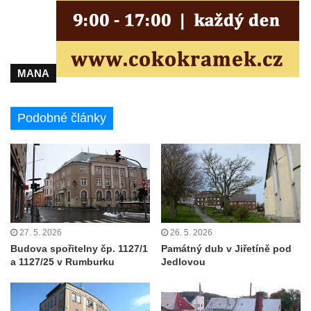
Pomník J. V. Kamarýta v Krumlovské ulici ve
Velešíně
Pamětní deska arcibiskupa Micara ve
vstupu do poutního místa Římov
MANA
Plastika Koule v Gutenbergově ulici v
Liberci
Podobné články
Pamětní deska Vojtěcha Kocmicha na
domě čp. 37 v ulici Betlém v Římově
Pomník na paměť zrušení roboty v Plavu
Socha vodníka v Plavu
Socha svatého Jana Nepomuckého v
Třebušíně
27. 5. 2026
26. 5. 2026
Pamětní deska Johanna Nepomuka
Budova spořitelny čp. 1127/1
Památný dub v Jiřetíně pod
Fischera na domě čp. 5/16 na třídě 9.
a 1127/25 v Rumburku
Jedlovou
května v Rumburku
Pamětní deska Johanna Neumanna