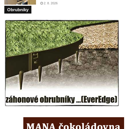
Socha svatého Vincence Ferrerského na
2. 8. 2026
nádvoří kláštera dominikánů v Českých
Obrubniky
Budějovicích
Socha svatého Zachariáše na nádvoří
kláštera dominikánů v Českých
Budějovicích
Socha svatého Josefa na nádvoří kláštera
dominikánů v Českých Budějovicích
Socha svaté Anny na nádvoří kláštera
dominikánů v Českých Budějovicích
Socha svatého Dominika na nádvoří
kláštera dominikánů v Českých
Budějovicích
Sousoší Kalvárie před klášterem
dominikánů u Piaristického náměstí v
Českých Budějovicích
Socha svatého Václava u pramene v