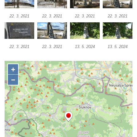
Socha Včela v ZOO Hluboká
Socha Housenka v ZOO Hluboká
22. 3. 2021
22. 3. 2021
22. 3. 2021
22. 3. 2021
Socha Nosorožík v ZOO Hluboká
Socha Rosomák v ZOO Hluboká
Socha Beruška v ZOO Hluboká
22. 3. 2021
22. 3. 2021
13. 5. 2024
13. 5. 2024
Socha Vážka v ZOO Hluboká
Socha Volavka v ZOO Hluboká
Flamingo trůn v ZOO Hluboká
Lavička Kůň Převalského v ZOO Hluboká
Lysá nad Labem, barokní město Šporkovo
Socha Opičákovník v ZOO Hluboká
Socha Roháč v ZOO Hluboká
Socha Mystik v ZOO Hluboká
Reliéf Rodina a práce na budově záložny
čp. 69/1 v Českých Budějovicích