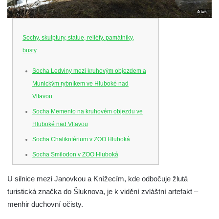
Sochy, skulptury, statue, reliéfy, památníky,
busty
Socha Ledviny mezi kruhovým objezdem a
Munickým rybníkem ve Hluboké nad
Vltavou
Socha Memento na kruhovém objezdu ve
Hluboké nad Vltavou
Socha Chalikotérium v ZOO Hluboká
Socha Smilodon v ZOO Hluboká
Socha Veledaněk v ZOO Hluboká
U silnice mezi Janovkou a Knížecím, kde odbočuje žlutá
Socha Koroun bezzubý v ZOO Hluboká
turistická značka do Šluknova, je k vidění zvláštní artefakt –
Socha Plejtvák obrovský v ZOO Hluboká
menhir duchovní očisty.
Socha Medvěd jeskynní v ZOO Hluboká