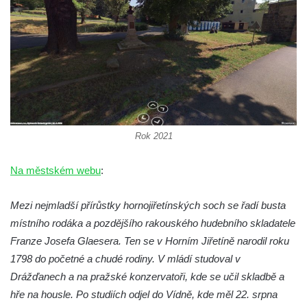
čp. 69/1 v Českých Budějovicích
Socha Jana Valeria Jirsíka u Černé věže v
Českých Budějovicích
Socha Krista klesajícího pod křížem u
kostela svatého Mikuláše v Českých
Budějovicích
Socha svatého Jana Nepomuckého u
Rok 2021
kostela svaté Rodiny v Českých
Na městském webu
:
Budějovicích
Socha S tebou v parku na Senovážném
Mezi nejmladší přírůstky hornojiřetínských soch se řadí busta
náměstí v Českých Budějovicích
místního rodáka a pozdějšího rakouského hudebního skladatele
Socha Tornádo v parku na Senovážném
Franze Josefa Glaesera. Ten se v Horním Jiřetíně narodil roku
náměstí v Českých Budějovicích
1798 do početné a chudé rodiny. V mládí studoval v
Sousoší Humanoidi na Lannově třídě v
Drážďanech a na pražské konzervatoři, kde se učil skladbě a
Českých Budějovicích
hře na housle. Po studiích odjel do Vídně, kde měl 22. srpna