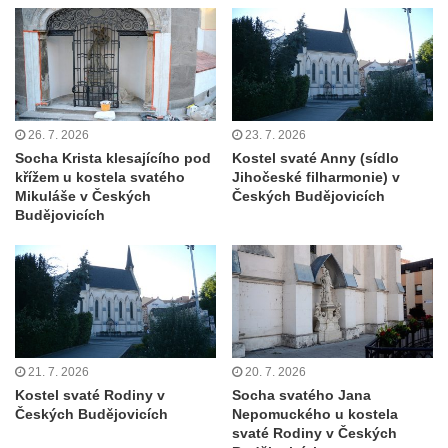
a svatého Jana Nepomuckého východně
od Mezné
Socha vodníka na trase naučné stezky v
Srbské Kamenici
Podstavec v zámecké zahradě v Duchcově
26. 7. 2026
23. 7. 2026
Socha Krista klesajícího pod
Kostel svaté Anny (sídlo
Sousoší dětí u obecního úřadu v Janově
křížem u kostela svatého
Jihočeské filharmonie) v
Socha Andromedé u pavilonu Reinerovy
Mikuláše v Českých
Českých Budějovicích
Budějovicích
fresky v Duchcově
Socha Amfitrité u pavilonu Reinerovy fresky
v Duchcově
Socha Flóry u pavilonu Reinerovy fresky v
Duchcově
Socha Afrodité u pavilonu Reinerovy fresky
21. 7. 2026
20. 7. 2026
v Duchcově
Kostel svaté Rodiny v
Socha svatého Jana
Českých Budějovicích
Nepomuckého u kostela
Pamětní kámen rybníka Barbory v
svaté Rodiny v Českých