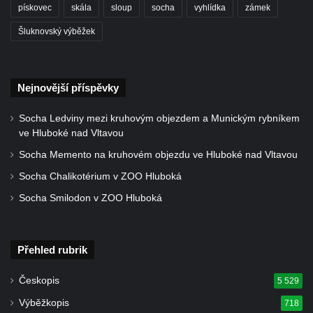
Zvěstování Panny Marie v Duchcově
pískovec
skála
sloup
socha
vyhlídka
zámek
Socha svatého Prokopa u kostela
Šluknovský výběžek
Zvěstování Panny Marie v Duchcově
Socha Hoch vytahující si trn z paty v Knížecí
zahradě v zámeckém parku v Duchcově
Nejnovější příspěvky
Socha Niké v Knížecí zahradě v zámeckém
Socha Ledviny mezi kruhovým objezdem a Munickým rybníkem
parku v Duchcově
ve Hluboké nad Vltavou
Socha Walthera von der Vogelweide v
Socha Memento na kruhovém objezdu ve Hluboké nad Vltavou
Duchcově
Socha Chalikotérium v ZOO Hluboká
Busta Bedřicha Smetany v sadech B.
Socha Smilodon v ZOO Hluboká
Smetany v Duchcově
Busta Ludwiga van Beethovena v sadech
B. Smetany v Duchcově
Přehled rubrik
Pomník neznámého účelu v sadech Boženy
Českopis
5 529
Němcové v Duchcově
Výběžkopis
718
Památník Johanna Wolfganga Goetha u