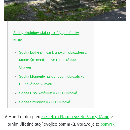
Sochy, skulptury, statue, reliéfy, památníky,
busty
Socha Ledviny mezi kruhovým objezdem a
Munickým rybníkem ve Hluboké nad
Vltavou
Socha Memento na kruhovém objezdu ve
Hluboké nad Vltavou
Socha Chalikotérium v ZOO Hluboká
Socha Smilodon v ZOO Hluboká
Socha Veledaněk v ZOO Hluboká
V Horské ulici před
kostelem Nanebevzetí Panny Marie
v
Socha Koroun bezzubý v ZOO Hluboká
Horním Jiřetíně stojí dvojice pomníků, vpravo je to
pomník
Socha Plejtvák obrovský v ZOO Hluboká