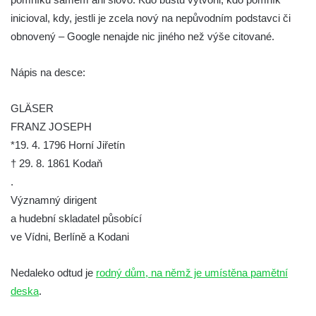
Budějovicích
inicioval, kdy, jestli je zcela nový na nepůvodním podstavci či
Socha svatého Vincence Ferrerského na
obnovený – Google nenajde nic jiného než výše citované.
nádvoří kláštera dominikánů v Českých
Budějovicích
Nápis na desce:
Socha svatého Zachariáše na nádvoří
kláštera dominikánů v Českých
GLÄSER
Budějovicích
FRANZ JOSEPH
Socha svatého Josefa na nádvoří kláštera
*19. 4. 1796 Horní Jiřetín
dominikánů v Českých Budějovicích
† 29. 8. 1861 Kodaň
.
Socha svaté Anny na nádvoří kláštera
Významný dirigent
dominikánů v Českých Budějovicích
a hudební skladatel působící
Socha svatého Dominika na nádvoří
ve Vídni, Berlíně a Kodani
kláštera dominikánů v Českých
Budějovicích
Nedaleko odtud je
rodný dům, na němž je umístěna pamětní
Sousoší Kalvárie před klášterem
deska
.
dominikánů u Piaristického náměstí v