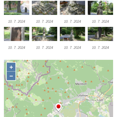
Českých Budějovicích
Socha svatého Václava u pramene v
Semilech
10. 7. 2024
10. 7. 2024
10. 7. 2024
10. 7. 2024
Pamětní deska Tomáše Garrigue Masaryka
na radnici v Českých Budějovicích
Pamětní deska na biskupské rezidenci v
Českých Budějovicích
10. 7. 2024
10. 7. 2024
10. 7. 2024
10. 7. 2024
Pamětní deska Josefa Hloucha na
biskupské rezidenci v Českých
Budějovicích
Socha žáby u rybníčku na Náměstí v
Kamenném Újezdě
Pamětní kámen družebních obcí Kamenný
Újezd a Krauchthal v parku na Náměstí v
Kamenném Újezdě
Socha na náměstí J. V. Kamarýta ve