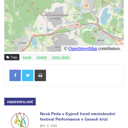
Velešíně
Pomník J. V. Kamarýta v Krumlovské ulici ve
Velešíně
Pamětní deska arcibiskupa Micara ve
vstupu do poutního místa Římov
Plastika Koule v Gutenbergově ulici v
Liberci
Tagy
kostel
pomník
Horní Jiřetín
Pamětní deska Vojtěcha Kocmicha na
domě čp. 37 v ulici Betlém v Římově
Tisknout
Pomník na paměť zrušení roboty v Plavu
Socha vodníka v Plavu
Socha svatého Jana Nepomuckého v
Třebušíně
naseveru.net
Pamětní deska Johanna Nepomuka
Nová Perla v Kyjově hostí mezinárodní
Fischera na domě čp. 5/16 na třídě 9.
festival Performance v časech krizí
května v Rumburku
6. 8. 2026