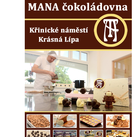
ZOO Dresden
Socha světce severně od Lužce nad
Vltavou
Pamětní kámen revitalizace Vltavy Vraňany
– Hořín u Lužce nad Vltavou
Strom svobody a památník 100 let republiky
a 30. výročí listopadu 1989 v Hrobčicích
Boží muka v parku před domem čp. 17 v
Hrobčicích
Sochy „Klaun a dívenka“ v parku v centru
Hrobčic
Socha svatého Antonína poustevníka v
Mirošovicích
Socha vodníka u požární nádrže v
Mirošovicích
Socha býka před areálem firmy 2JCP v