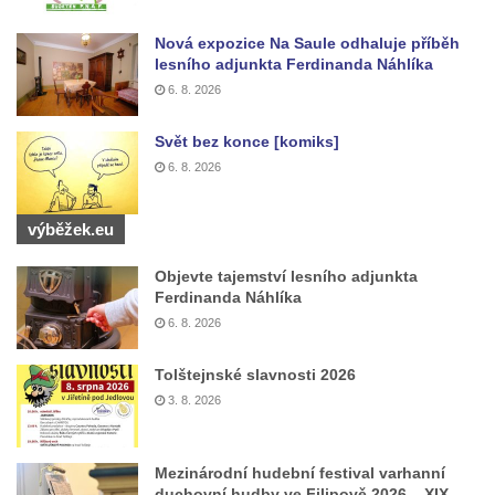
Pamětní deska Johanna Neumanna
Nová expozice Na Saule odhaluje příběh
severně od Tokáně
lesního adjunkta Ferdinanda Náhlíka
Obrázek svatého Huberta na buku svatého
6. 8. 2026
Huberta
Svět bez konce [komiks]
Obrázek svatého Jakuba na skále u cesty
6. 8. 2026
východně od Srbské Kamenice
Busta Jana Amose Komenského na domě
výběžek.eu
čp. 37 v Račicích
Socha ležícího koně v Sadech
Objevte tajemství lesního adjunkta
Ferdinanda Náhlíka
Československé armády v Teplicích
6. 8. 2026
Socha Medvídě v Tierpark Chemnitz
Sochy Ležící žena v Tierpark Chemnitz
Tolštejnské slavnosti 2026
3. 8. 2026
Sochy Ptáci v Tierpark Chemnitz
Socha Skupina jeřábů v Tierpark Chemnitz
Mezinárodní hudební festival varhanní
Socha Panter v ZOO Leipzig
duchovní hudby ve Filipově 2026 – XIX.