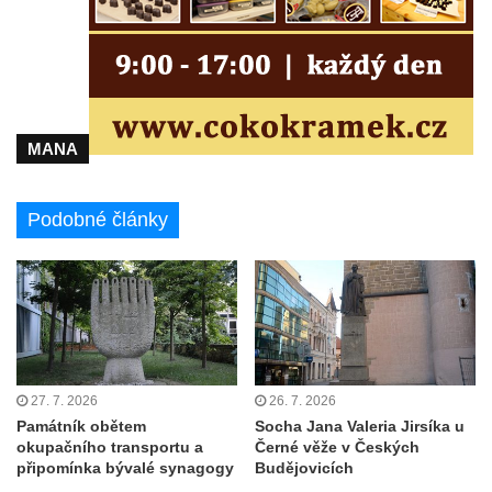
Račicích
Povodňový sloup II. v Dobříni
Povodňový sloup I. v Dobříni
Pamětní kámen vodního díla Josefův Důl
MANA
Socha svatého Floriána na domě čp. 3 v
Oparnu
Podobné články
Socha svaté Anny u domu čp. 3 v Oparnu
Lavička Václava Havla v Pardubicích
Lavička Václava Havla v Novém Boru
Lavička Václava Havla v Krásné Lípě
Upoutávka JduHřebenovkou u parkoviště
na Mezní Louce
27. 7. 2026
26. 7. 2026
Kamenný obelisk na vyhlídce u Pravčické
Památník obětem
Socha Jana Valeria Jirsíka u
okupačního transportu a
Černé věže v Českých
brány
připomínka bývalé synagogy
Budějovicích
Sousoší svatého Václava, svatého Floriána