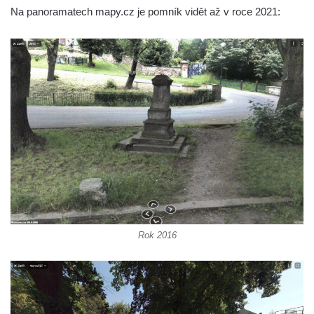
Socha Kozorožec horský v ZOO Hluboká
Na panoramatech mapy.cz je pomník vidět až v roce 2021:
Socha Včela v ZOO Hluboká
Socha Housenka v ZOO Hluboká
Socha Nosorožík v ZOO Hluboká
Socha Rosomák v ZOO Hluboká
Socha Beruška v ZOO Hluboká
Socha Vážka v ZOO Hluboká
Socha Volavka v ZOO Hluboká
Flamingo trůn v ZOO Hluboká
Lavička Kůň Převalského v ZOO Hluboká
Lysá nad Labem, barokní město Šporkovo
Rok 2016
Socha Opičákovník v ZOO Hluboká
Socha Roháč v ZOO Hluboká
Socha Mystik v ZOO Hluboká
Reliéf Rodina a práce na budově záložny