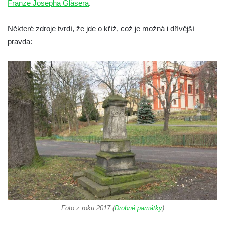
Franze Josepha Gläsera
.
Socha Medvěd jeskynní v ZOO Hluboká
Některé zdroje tvrdí, že jde o kříž, což je možná i dřívější
Socha Mamutí lebka v ZOO Hluboká
pravda:
Socha Mamut srstnatý v ZOO Hluboká
Socha Orel v ZOO Hluboká
Socha Vydry si hrají v ZOO Hluboká
Socha Přátelství v ZOO Hluboká
Socha Matka příroda v ZOO Hluboká
Socha Lišky v ZOO Hluboká
Socha Kudlanka v ZOO Hluboká
Socha Vlčice s mládětem v ZOO Hluboká
Socha Rys číhající na srnu v ZOO Hluboká
Socha Orlice v ZOO Hluboká
Socha Tygr v ZOO Hluboká
Foto z roku 2017 (
Drobné památky
)
Socha Želva v ZOO Hluboká