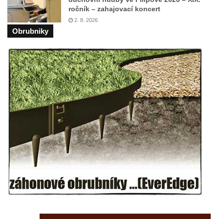
Socha Dívka s mušlí v ZOO Leipzig
ročník – zahajovací koncert
2. 8. 2026
Socha Tygr v ZOO Leipzig
Obrubniky
Socha Atlet v ZOO Leipzig
Socha Marabu v ZOO Leipzig
Busta Karla Maxe Schneidera v ZOO
Leipzig
Socha Iásón v ZOO Leipzig
Socha Mladý slon v ZOO Leipzig
Socha Býk v ZOO Dresden
Socha Uprchlý otrok bojuje s divokým psem
v ZOO Dresden
Socha krokodýla v ZOO Dresden
Socha slona v ZOO Dresden
Socha Faun s medvíďaty v ZOO Dresden
Socha divokého prasete před vstupem do