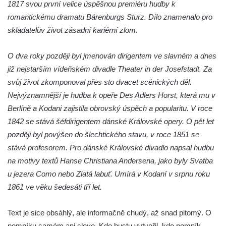
Pomník Vojtěcha Adalberta Lanny v parku
1817 svou první velice úspěšnou premiéru hudby k
Na Sadech v Českých Budějovicích
romantickému dramatu Bärenburgs Sturz. Dílo znamenalo pro
skladatelův život zásadní kariérní zlom.
Pomník Přemysla Otakara II. v parku Na
Sadech v Českých Budějovicích
O dva roky později byl jmenován dirigentem ve slavném a dnes
Socha Mateřství v parku Na Sadech v
již nejstarším vídeňském divadle Theater in der Josefstadt. Za
Českých Budějovicích
svůj život zkomponoval přes sto dvacet scénických děl.
Památník Otokara Mokrého v parku Na
Nejvýznamnější je hudba k opeře Des Adlers Horst, která mu v
Sadech v Českých Budějovicích
Berlíně a Kodani zajistila obrovský úspěch a popularitu. V roce
Poslední dochovaný tramvajový sloup na
1842 se stává šéfdirigentem dánské Královské opery. O pět let
Pražské třídě v Českých Budějovicích
později byl povýšen do šlechtického stavu, v roce 1851 se
Socha Civilizovaní na Husově třídě v
stává profesorem. Pro dánské Královské divadlo napsal hudbu
Českých Budějovicích
na motivy textů Hanse Christiana Andersena, jako byly Svatba
u jezera Como nebo Zlatá labuť. Umírá v Kodaní v srpnu roku
Socha svatého Jana Nepomuckého Na
1861 ve věku šedesáti tří let.
Sadech u Mlýnské stoky v Českých
Budějovicích
Text je sice obsáhlý, ale informačně chudý, až snad pitomý. O
Sochy brouků u Mlýnské stoky v Českých
pomníku samém ani slovo. Kdo bustu vytvořil, kdo pomník