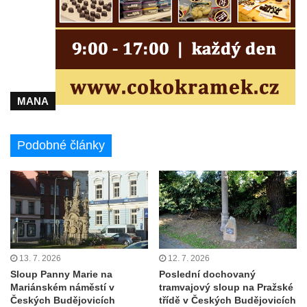
Socha na náměstí J. V. Kamarýta ve
Velešíně
Pomník J. V. Kamarýta v Krumlovské ulici ve
Velešíně
Pamětní deska arcibiskupa Micara ve
vstupu do poutního místa Římov
MANA
Plastika Koule v Gutenbergově ulici v
Liberci
Podobné články
Pamětní deska Vojtěcha Kocmicha na
domě čp. 37 v ulici Betlém v Římově
Pomník na paměť zrušení roboty v Plavu
Socha vodníka v Plavu
Socha svatého Jana Nepomuckého v
Třebušíně
13. 7. 2026
12. 7. 2026
Sloup Panny Marie na
Poslední dochovaný
Pamětní deska Johanna Nepomuka
Mariánském náměstí v
tramvajový sloup na Pražské
Fischera na domě čp. 5/16 na třídě 9.
Českých Budějovicích
třídě v Českých Budějovicích