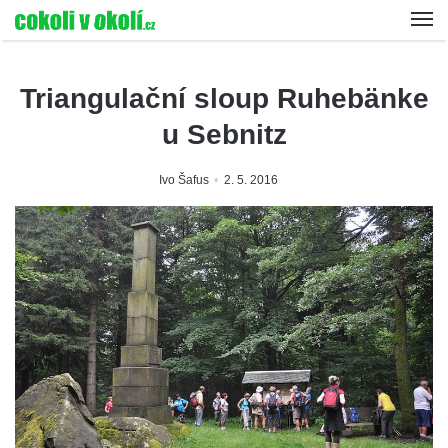
Triangulační sloup Ruhebänke
u Sebnitz
Ivo Šafus
2. 5. 2016