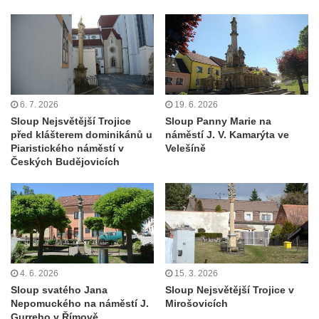
května v Rumburku
Pamětní deska Johanna Neumanna
severně od Tokáně
Obrázek svatého Huberta na buku svatého
Huberta
6. 7. 2026
19. 6. 2026
Obrázek svatého Jakuba na skále u cesty
Sloup Nejsvětější Trojice
Sloup Panny Marie na
východně od Srbské Kamenice
před klášterem dominikánů u
náměstí J. V. Kamarýta ve
Piaristického náměstí v
Velešíně
Busta Jana Amose Komenského na domě
Českých Budějovicích
čp. 37 v Račicích
Socha ležícího koně v Sadech
Československé armády v Teplicích
Socha Medvídě v Tierpark Chemnitz
Sochy Ležící žena v Tierpark Chemnitz
4. 6. 2026
15. 3. 2026
Sochy Ptáci v Tierpark Chemnitz
Sloup svatého Jana
Sloup Nejsvětější Trojice v
Socha Skupina jeřábů v Tierpark Chemnitz
Nepomuckého na náměstí J.
Mirošovicích
Gurreho v Římově