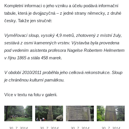
Socha Plejtvák obrovský v ZOO Hluboká
Kompletní informaci o jeho vzniku a účelu podává informační
tabule, která je dvojjazyčná – z jedné strany německy, z druhé
Socha Medvěd jeskynní v ZOO Hluboká
česky. Takže jen stručně:
Socha Mamutí lebka v ZOO Hluboká
Socha Mamut srstnatý v ZOO Hluboká
Vyměřovací sloup, vysoký 4,9 metrů, zhotovený z místní žuly,
Socha Orel v ZOO Hluboká
sestává z osmi kamenných vrstev. Výstavba byla provedena
Socha Vydry si hrají v ZOO Hluboká
pod vedením asistenta profesora Nagelse Robertem Helmertem
v říjnu 1865 a stála 458 marek.
Socha Přátelství v ZOO Hluboká
Socha Matka příroda v ZOO Hluboká
V období 2010/2011 proběhla jeho celková rekonstrukce. Sloup
Socha Lišky v ZOO Hluboká
je chráněnou kulturní památkou.
Socha Kudlanka v ZOO Hluboká
Více v textu na fotu v galerii.
Socha Vlčice s mládětem v ZOO Hluboká
Socha Rys číhající na srnu v ZOO Hluboká
Socha Orlice v ZOO Hluboká
Socha Tygr v ZOO Hluboká
30. 7. 2014
30. 7. 2014
30. 7. 2014
30. 7. 2014