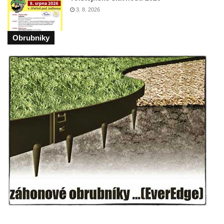
3. 8. 2026
Budějovicích
Socha svatého Vincence Ferrerského na
Obrubniky
nádvoří kláštera dominikánů v Českých
Budějovicích
Socha svatého Zachariáše na nádvoří
kláštera dominikánů v Českých
Budějovicích
Socha svatého Josefa na nádvoří kláštera
dominikánů v Českých Budějovicích
Socha svaté Anny na nádvoří kláštera
dominikánů v Českých Budějovicích
Socha svatého Dominika na nádvoří
kláštera dominikánů v Českých
Budějovicích
Sousoší Kalvárie před klášterem
dominikánů u Piaristického náměstí v