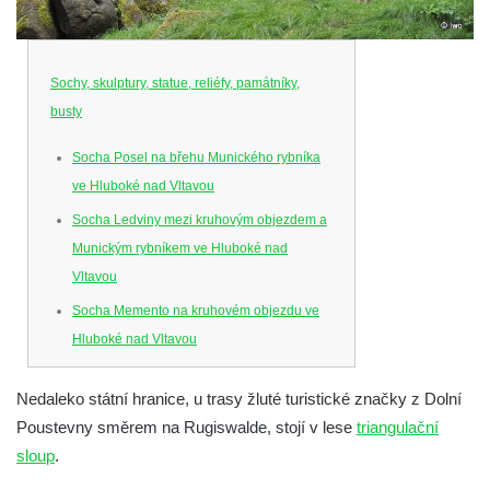
Sochy, skulptury, statue, reliéfy, památníky,
busty
Socha Posel na břehu Munického rybníka
ve Hluboké nad Vltavou
Socha Ledviny mezi kruhovým objezdem a
Munickým rybníkem ve Hluboké nad
Vltavou
Socha Memento na kruhovém objezdu ve
Hluboké nad Vltavou
Socha Chalikotérium v ZOO Hluboká
Nedaleko státní hranice, u trasy žluté turistické značky z Dolní
Socha Smilodon v ZOO Hluboká
Poustevny směrem na Rugiswalde, stojí v lese
triangulační
Socha Veledaněk v ZOO Hluboká
sloup
.
Socha Koroun bezzubý v ZOO Hluboká