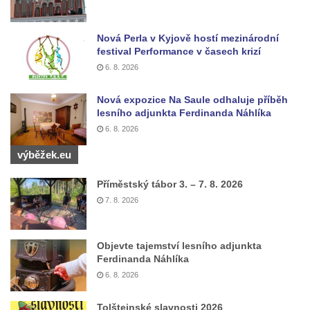
Pomník Vojtěcha Adalberta Lanny v parku
Na Sadech v Českých Budějovicích
Nová Perla v Kyjově hostí mezinárodní
festival Performance v časech krizí
Pomník Přemysla Otakara II. v parku Na
6. 8. 2026
Sadech v Českých Budějovicích
Socha Mateřství v parku Na Sadech v
Nová expozice Na Saule odhaluje příběh
lesního adjunkta Ferdinanda Náhlíka
Českých Budějovicích
6. 8. 2026
Památník Otokara Mokrého v parku Na
Sadech v Českých Budějovicích
výběžek.eu
Poslední dochovaný tramvajový sloup na
Příměstský tábor 3. – 7. 8. 2026
Pražské třídě v Českých Budějovicích
7. 8. 2026
Socha Civilizovaní na Husově třídě v
Českých Budějovicích
Objevte tajemství lesního adjunkta
Socha svatého Jana Nepomuckého Na
Ferdinanda Náhlíka
Sadech u Mlýnské stoky v Českých
6. 8. 2026
Budějovicích
Tolštejnské slavnosti 2026
Sochy brouků u Mlýnské stoky v Českých