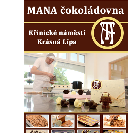
Českých Budějovicích
Socha svatého Václava u pramene v
Semilech
Pamětní deska Tomáše Garrigue Masaryka
na radnici v Českých Budějovicích
Pamětní deska na biskupské rezidenci v
Českých Budějovicích
Pamětní deska Josefa Hloucha na
biskupské rezidenci v Českých
Budějovicích
Socha žáby u rybníčku na Náměstí v
Kamenném Újezdě
Pamětní kámen družebních obcí Kamenný
Újezd a Krauchthal v parku na Náměstí v
Kamenném Újezdě