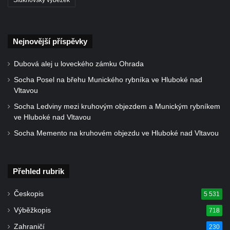
Socha divokého prasete před vstupem do
ZOO Dresden
Socha světce severně od Lužce nad
Nejnovější příspěvky
Vltavou
Pamětní kámen revitalizace Vltavy Vraňany
Dubová alej u loveckého zámku Ohrada
– Hořín u Lužce nad Vltavou
Socha Posel na břehu Munického rybníka ve Hluboké nad
Vltavou
Strom svobody a památník 100 let republiky
a 30. výročí listopadu 1989 v Hrobčicích
Socha Ledviny mezi kruhovým objezdem a Munickým rybníkem
ve Hluboké nad Vltavou
Boží muka v parku před domem čp. 17 v
Socha Memento na kruhovém objezdu ve Hluboké nad Vltavou
Hrobčicích
Sochy „Klaun a dívenka“ v parku v centru
Hrobčic
Přehled rubrik
Socha svatého Antonína poustevníka v
Mirošovicích
Českopis
5 531
Socha vodníka u požární nádrže v
Výběžkopis
718
Mirošovicích
Zahraničí
230