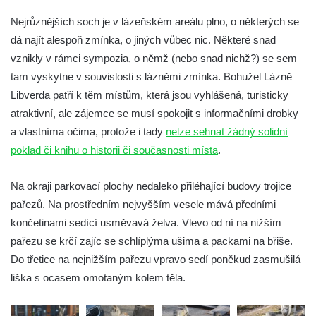
Socha Medvěd jeskynní v ZOO Hluboká
Nejrůznějších soch je v lázeňském areálu plno, o některých se
dá najít alespoň zmínka, o jiných vůbec nic. Některé snad
Socha Mamutí lebka v ZOO Hluboká
vznikly v rámci sympozia, o němž (nebo snad nichž?) se sem
Socha Mamut srstnatý v ZOO Hluboká
tam vyskytne v souvislosti s lázněmi zmínka. Bohužel Lázně
Socha Orel v ZOO Hluboká
Libverda patří k těm místům, která jsou vyhlášená, turisticky
Socha Vydry si hrají v ZOO Hluboká
atraktivní, ale zájemce se musí spokojit s informačními drobky
Socha Přátelství v ZOO Hluboká
a vlastníma očima, protože i tady
nelze sehnat žádný solidní
poklad či knihu o historii či současnosti místa
.
Socha Matka příroda v ZOO Hluboká
Socha Lišky v ZOO Hluboká
Na okraji parkovací plochy nedaleko přiléhající budovy trojice
Socha Kudlanka v ZOO Hluboká
pařezů. Na prostředním nejvyšším vesele mává předními
Socha Vlčice s mládětem v ZOO Hluboká
končetinami sedící usměvavá želva. Vlevo od ní na nižším
Socha Rys číhající na srnu v ZOO Hluboká
pařezu se krčí zajíc se schlíplýma ušima a packami na břiše.
Do třetice na nejnižším pařezu vpravo sedí poněkud zasmušilá
Socha Orlice v ZOO Hluboká
liška s ocasem omotaným kolem těla.
Socha Tygr v ZOO Hluboká
Socha Želva v ZOO Hluboká