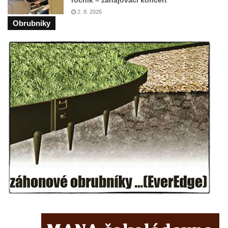
Budějovicích
2. 8. 2026
Socha svatého Vincence Ferrerského na
Obrubniky
nádvoří kláštera dominikánů v Českých
Budějovicích
Socha svatého Zachariáše na nádvoří
kláštera dominikánů v Českých
Budějovicích
Socha svatého Josefa na nádvoří kláštera
dominikánů v Českých Budějovicích
Socha svaté Anny na nádvoří kláštera
dominikánů v Českých Budějovicích
Socha svatého Dominika na nádvoří
kláštera dominikánů v Českých
Budějovicích
Sousoší Kalvárie před klášterem
dominikánů u Piaristického náměstí v