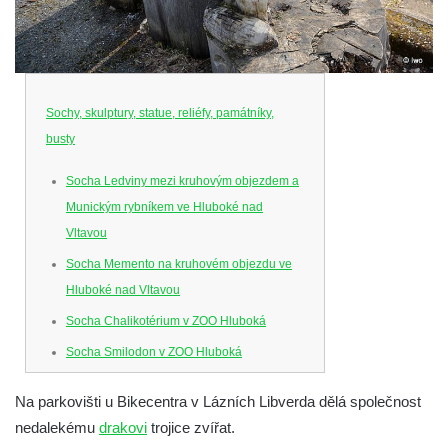
Sochy, skulptury, statue, reliéfy, památníky,
busty
Socha Ledviny mezi kruhovým objezdem a
Munickým rybníkem ve Hluboké nad
Vltavou
Socha Memento na kruhovém objezdu ve
Hluboké nad Vltavou
Socha Chalikotérium v ZOO Hluboká
Socha Smilodon v ZOO Hluboká
Socha Veledaněk v ZOO Hluboká
Na parkovišti u Bikecentra v Lázních Libverda dělá společnost
Socha Koroun bezzubý v ZOO Hluboká
nedalekému
drakovi
trojice zvířat.
Socha Plejtvák obrovský v ZOO Hluboká