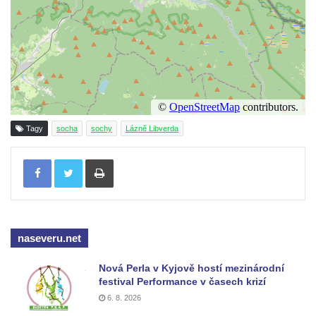
Reliéf Rodina a práce na budově záložny
čp. 69/1 v Českých Budějovicích
Socha Jana Valeria Jirsíka u Černé věže v
Českých Budějovicích
Socha Krista klesajícího pod křížem u
kostela svatého Mikuláše v Českých
Budějovicích
Tagy
socha
sochy
Lázně Libverda
Socha svatého Jana Nepomuckého u
kostela svaté Rodiny v Českých
Tisknout
Budějovicích
Socha S tebou v parku na Senovážném
náměstí v Českých Budějovicích
naseveru.net
Socha Tornádo v parku na Senovážném
náměstí v Českých Budějovicích
Nová Perla v Kyjově hostí mezinárodní
Sousoší Humanoidi na Lannově třídě v
festival Performance v časech krizí
Českých Budějovicích
6. 8. 2026