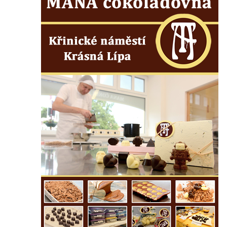
Českých Budějovicích
Socha svatého Václava u pramene v
Semilech
Pamětní deska Tomáše Garrigue Masaryka
na radnici v Českých Budějovicích
Pamětní deska na biskupské rezidenci v
Českých Budějovicích
Pamětní deska Josefa Hloucha na
biskupské rezidenci v Českých
Budějovicích
Socha žáby u rybníčku na Náměstí v
Kamenném Újezdě
Pamětní kámen družebních obcí Kamenný
Újezd a Krauchthal v parku na Náměstí v
Kamenném Újezdě
Socha na náměstí J. V. Kamarýta ve