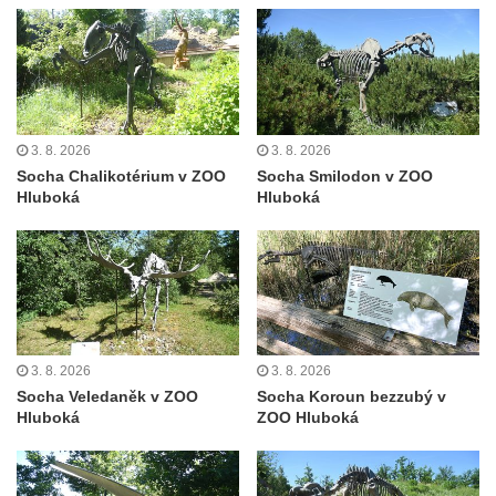
Pamětní deska Johanna Neumanna
severně od Tokáně
Obrázek svatého Huberta na buku svatého
Huberta
Obrázek svatého Jakuba na skále u cesty
3. 8. 2026
3. 8. 2026
Socha Chalikotérium v ZOO
Socha Smilodon v ZOO
východně od Srbské Kamenice
Hluboká
Hluboká
Busta Jana Amose Komenského na domě
čp. 37 v Račicích
Socha ležícího koně v Sadech
Československé armády v Teplicích
Socha Medvídě v Tierpark Chemnitz
3. 8. 2026
3. 8. 2026
Sochy Ležící žena v Tierpark Chemnitz
Socha Veledaněk v ZOO
Socha Koroun bezzubý v
Sochy Ptáci v Tierpark Chemnitz
Hluboká
ZOO Hluboká
Socha Skupina jeřábů v Tierpark Chemnitz
Socha Panter v ZOO Leipzig