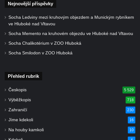
Nejnovější příspěvky
ZOO Dresden
Socha světce severně od Lužce nad
Socha Ledviny mezi kruhovým objezdem a Munickým rybníkem
Vltavou
ve Hluboké nad Vltavou
Pamětní kámen revitalizace Vltavy Vraňany
Socha Memento na kruhovém objezdu ve Hluboké nad Vltavou
– Hořín u Lužce nad Vltavou
Socha Chalikotérium v ZOO Hluboká
Strom svobody a památník 100 let republiky
Socha Smilodon v ZOO Hluboká
a 30. výročí listopadu 1989 v Hrobčicích
Boží muka v parku před domem čp. 17 v
Hrobčicích
Přehled rubrik
Sochy „Klaun a dívenka“ v parku v centru
Českopis
5 529
Hrobčic
Výběžkopis
718
Socha svatého Antonína poustevníka v
Zahraničí
230
Mirošovicích
Jíme kdekoli
16
Socha vodníka u požární nádrže v
Mirošovicích
Na houby kamkoli
10
Socha býka před areálem firmy 2JCP v
Kdokoli
4