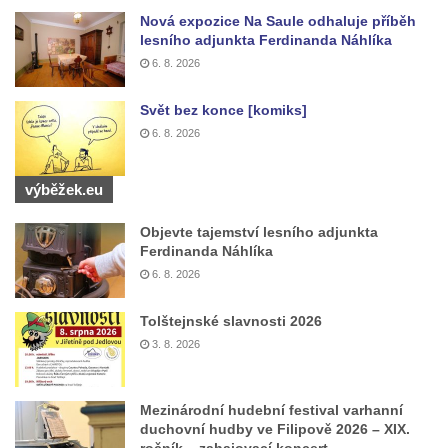
Pomník Vojtěcha Adalberta Lanny v parku
Nová expozice Na Saule odhaluje příběh
Na Sadech v Českých Budějovicích
lesního adjunkta Ferdinanda Náhlíka
Pomník Přemysla Otakara II. v parku Na
6. 8. 2026
Sadech v Českých Budějovicích
Svět bez konce [komiks]
Socha Mateřství v parku Na Sadech v
6. 8. 2026
Českých Budějovicích
Památník Otokara Mokrého v parku Na
výběžek.eu
Sadech v Českých Budějovicích
Objevte tajemství lesního adjunkta
Poslední dochovaný tramvajový sloup na
Ferdinanda Náhlíka
Pražské třídě v Českých Budějovicích
6. 8. 2026
Socha Civilizovaní na Husově třídě v
Českých Budějovicích
Tolštejnské slavnosti 2026
3. 8. 2026
Socha svatého Jana Nepomuckého Na
Sadech u Mlýnské stoky v Českých
Budějovicích
Mezinárodní hudební festival varhanní
duchovní hudby ve Filipově 2026 – XIX.
Sochy brouků u Mlýnské stoky v Českých
ročník – zahajovací koncert