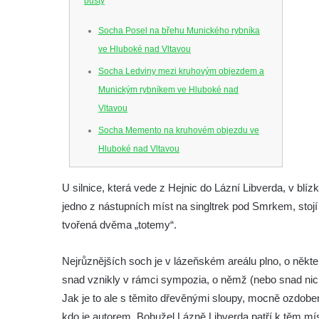
busty
Socha Posel na břehu Munického rybníka
ve Hluboké nad Vltavou
Socha Ledviny mezi kruhovým objezdem a
Munickým rybníkem ve Hluboké nad
Vltavou
Socha Memento na kruhovém objezdu ve
Hluboké nad Vltavou
Socha Chalikotérium v ZOO Hluboká
U silnice, která vede z Hejnic do Lázní Libverda, v blíz
Socha Smilodon v ZOO Hluboká
jedno z nástupních míst na singltrek pod Smrkem, stoj
Socha Veledaněk v ZOO Hluboká
tvořená dvěma „totemy“.
Socha Koroun bezzubý v ZOO Hluboká
Socha Plejtvák obrovský v ZOO Hluboká
Nejrůznějších soch je v lázeňském areálu plno, o někte
snad vznikly v rámci sympozia, o němž (nebo snad nic
Socha Medvěd jeskynní v ZOO Hluboká
Jak je to ale s těmito dřevěnými sloupy, mocně ozdoben
Socha Mamutí lebka v ZOO Hluboká
kdo je autorem. Bohužel Lázně Libverda patří k těm míst