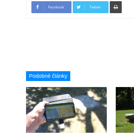
Tiskno
Českých Budějovicích
Facebook
Twitter
Socha Krista klesajícího pod křížem u
kostela svatého Mikuláše v Českých
Budějovicích
Socha svatého Jana Nepomuckého u
kostela svaté Rodiny v Českých
Budějovicích
Socha S tebou v parku na Senovážném
náměstí v Českých Budějovicích
Podobné články
Socha Tornádo v parku na Senovážném
náměstí v Českých Budějovicích
Sousoší Humanoidi na Lannově třídě v
Českých Budějovicích
Pomník Vojtěcha Adalberta Lanny v parku
Na Sadech v Českých Budějovicích
Pomník Přemysla Otakara II. v parku Na