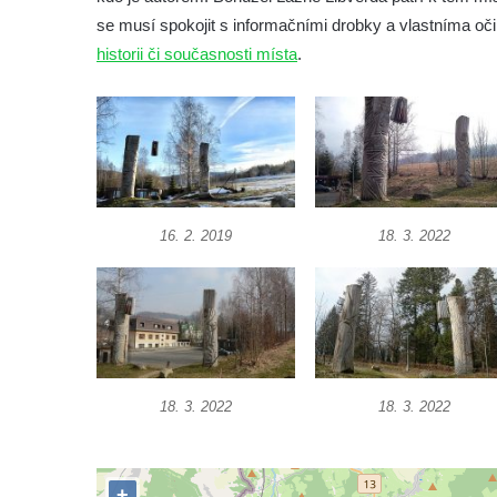
Socha Mamut srstnatý v ZOO Hluboká
se musí spokojit s informačními drobky a vlastníma oči
Socha Orel v ZOO Hluboká
historii či současnosti místa
.
Socha Vydry si hrají v ZOO Hluboká
Socha Přátelství v ZOO Hluboká
Socha Matka příroda v ZOO Hluboká
Socha Lišky v ZOO Hluboká
Socha Kudlanka v ZOO Hluboká
16. 2. 2019
18. 3. 2022
Socha Vlčice s mládětem v ZOO Hluboká
Socha Rys číhající na srnu v ZOO Hluboká
Socha Orlice v ZOO Hluboká
Socha Tygr v ZOO Hluboká
Socha Želva v ZOO Hluboká
18. 3. 2022
18. 3. 2022
Socha Kozorožec horský v ZOO Hluboká
Socha Včela v ZOO Hluboká
Socha Housenka v ZOO Hluboká