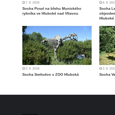
Sadech v Českých Budějovicích
7. 8. 2026
6. 8. 20
Socha Posel na břehu Munického
Socha L
Socha Mateřství v parku Na Sadech v
rybníka ve Hluboké nad Vltavou
objezde
Českých Budějovicích
Hluboké 
Památník Otokara Mokrého v parku Na
Sadech v Českých Budějovicích
Poslední dochovaný tramvajový sloup na
Pražské třídě v Českých Budějovicích
Socha Civilizovaní na Husově třídě v
Českých Budějovicích
Socha svatého Jana Nepomuckého Na
3. 8. 2026
3. 8. 20
Socha Smilodon v ZOO Hluboká
Socha V
Sadech u Mlýnské stoky v Českých
Budějovicích
Sochy brouků u Mlýnské stoky v Českých
Budějovicích
Socha svatého Vincence Ferrerského na
nádvoří kláštera dominikánů v Českých