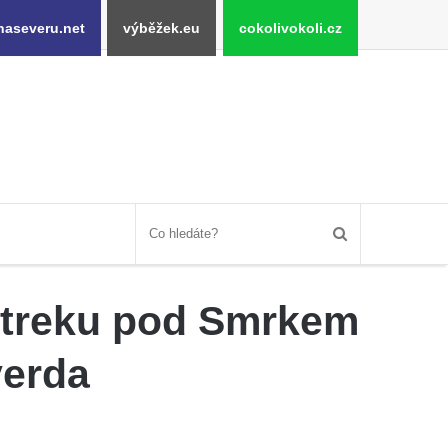
naseveru.net
výběžek.eu
cokolivokoli.cz
ltreku pod Smrkem
verda