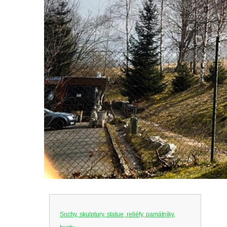
Sochy, skulptury, statue, reliéfy, památníky,