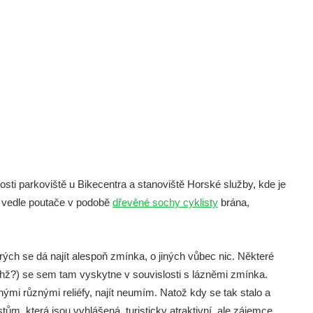
kosti parkoviště u Bikecentra a stanoviště Horské služby, kde je
í vedle poutače v podobě
dřevěné sochy cyklisty
brána,
rých se dá najít alespoň zmínka, o jiných vůbec nic. Některé
hž?) se sem tam vyskytne v souvislosti s lázněmi zmínka.
ými různými reliéfy, najít neumím. Natož kdy se tak stalo a
ům, která jsou vyhlášená, turisticky atraktivní, ale zájemce