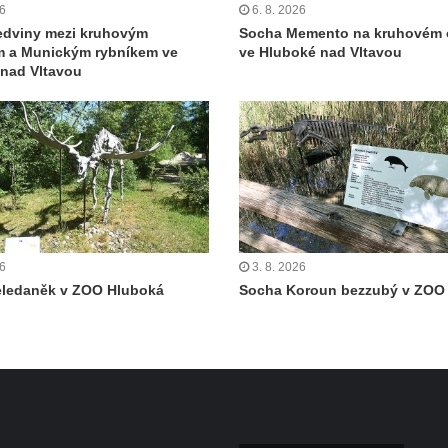
26
6. 8. 2026
edviny mezi kruhovým
Socha Memento na kruhovém 
m a Munickým rybníkem ve
ve Hluboké nad Vltavou
nad Vltavou
26
3. 8. 2026
eledaněk v ZOO Hluboká
Socha Koroun bezzubý v ZOO