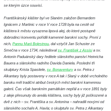
kláštera dominikánů v Českých
se kterým úzce souvisí.
Budějovicích
Socha svatého Josefa na nádvoří kláštera
Františkánský klášter byl ve Slaném založen Bernardem
dominikánů v Českých Budějovicích
Ignácem z Martinic v roce V roce 1728 byla na cestě od
Socha svaté Anny na nádvoří kláštera
kláštera k městu vysazena lipová alej, do které postupně
dominikánů v Českých Budějovicích
dobrodinci konventu pořídili kamenné barokní sochy. První z
nich,
Pannu Marii Bolestnou
, dal vztyčit Jan Schuster ze
Socha svatého Dominika na nádvoří
Smečna v roce 1734, následoval
sv. František z Assisi
a sv.
kláštera dominikánů v Českých
Antonín Paduánský dary ředitele slánského panství Heinricha
Budějovicích
Bauera a slánského radního Davida Daniela. Poslední tři
Sousoší Kalvárie před klášterem
skulptury Krista Spasitele,
sv. Bonaventury
a sv. Petra z
dominikánů u Piaristického náměstí v
Alkantary byly postaveny v roce A tak i Slaný v době vrcholného
Českých Budějovicích
baroku měl tradiční atribut českých měst barokní kamennou
Socha svatého Václava u pramene v
galerii. Čas však barokním památkám nepřál a v roce 1891 byly
Semilech
z aleje přesunuty do areálu kláštera, sochy byly již poškozené a
Pamětní deska Tomáše Garrigue Masaryka
dvě z nich – sv. Františka a sv. Antonína – nahradili novými od
na radnici v Českých Budějovicích
slánského sochaře A. Havla; o skulptuře sv. Petra z Alkantary