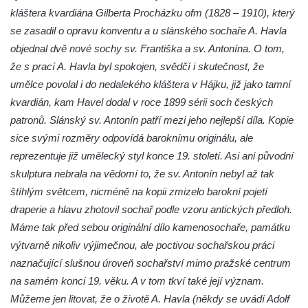
kláštera kvardiána Gilberta Procházku ofm (1828 – 1910), který
Leipzig
se zasadil o opravu konventu a u slánského sochaře A. Havla
Socha Iásón v ZOO Leipzig
objednal dvě nové sochy sv. Františka a sv. Antonína. O tom,
Socha Mladý slon v ZOO Leipzig
že s prací A. Havla byl spokojen, svědčí i skutečnost, že
Socha Býk v ZOO Dresden
umělce povolal i do nedalekého kláštera v Hájku, již jako tamní
Socha Uprchlý otrok bojuje s divokým psem
kvardián, kam Havel dodal v roce 1899 sérii soch českých
v ZOO Dresden
patronů. Slánský sv. Antonín patří mezi jeho nejlepší díla. Kopie
sice svými rozměry odpovídá baroknímu originálu, ale
Socha krokodýla v ZOO Dresden
reprezentuje již umělecký styl konce 19. století. Asi ani původní
Socha slona v ZOO Dresden
skulptura nebrala na vědomí to, že sv. Antonín nebyl až tak
Socha Faun s medvíďaty v ZOO Dresden
štíhlým světcem, nicméně na kopii zmizelo barokní pojetí
Socha divokého prasete před vstupem do
draperie a hlavu zhotovil sochař podle vzoru antických předloh.
ZOO Dresden
Máme tak před sebou originální dílo kamenosochaře, památku
Socha světce severně od Lužce nad
výtvarně nikoliv výjimečnou, ale poctivou sochařskou práci
Vltavou
naznačující slušnou úroveň sochařství mimo pražské centrum
na samém konci 19. věku. A v tom tkví také její význam.
Pamětní kámen revitalizace Vltavy Vraňany
Můžeme jen litovat, že o životě A. Havla (někdy se uvádí Adolf
– Hořín u Lužce nad Vltavou