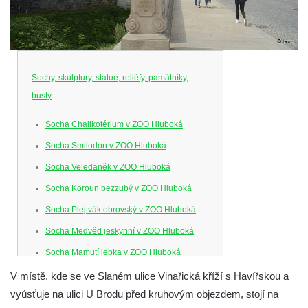
Sochy, skulptury, statue, reliéfy, památníky,
busty
Socha Chalikotérium v ZOO Hluboká
Socha Smilodon v ZOO Hluboká
Socha Veledaněk v ZOO Hluboká
Socha Koroun bezzubý v ZOO Hluboká
Socha Plejtvák obrovský v ZOO Hluboká
Socha Medvěd jeskynní v ZOO Hluboká
Socha Mamutí lebka v ZOO Hluboká
Socha Mamut srstnatý v ZOO Hluboká
V místě, kde se ve Slaném ulice Vinařická kříží s Havířskou a
vyúsťuje na ulici U Brodu před kruhovým objezdem, stojí na
Socha Orel v ZOO Hluboká