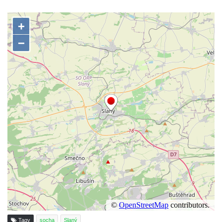
Sousoší dětí u obecního úřadu v Janově
Socha Andromedé u pavilonu Reinerovy
fresky v Duchcově
Socha Amfitrité u pavilonu Reinerovy fresky
v Duchcově
Socha Flóry u pavilonu Reinerovy fresky v
Duchcově
Socha Afrodité u pavilonu Reinerovy fresky
v Duchcově
Pamětní kámen rybníka Barbory v
Duchcově
Delfín na Sfingovém rybníku v zámeckém
parku v Duchcově
Sfinga II. na Sfingovém rybníku v
zámeckém parku v Duchcově
Tagy
socha
Slaný