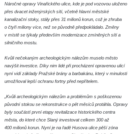
Náročné opravy Vinařického ulice, kde je pod vozovou uloženo
Budějovicích
přes dvacet inženýrských sítí, včetně hlavní městské
Socha svatého Jana Nepomuckého u
kanalizační stoky, stály přes 31 milionů korun, což je zhruba
kostela svaté Rodiny v Českých
o čtyři miliony více, než se původně předpokládalo. Změny
Budějovicích
v místě se týkaly především modernizace zmíněných sítí a
Socha S tebou v parku na Senovážném
silničního mostu.
náměstí v Českých Budějovicích
Kvůli nečekaným archeologickým nálezům muselo město
Socha Tornádo v parku na Senovážném
navýšit investice. Díky nim lidé při procházení opravenou ulicí
náměstí v Českých Budějovicích
nyní vidí základy Pražské brány a barbakánu, který v minulosti
Sousoší Humanoidi na Lannově třídě v
umožňoval lepší ochranu fortny před nepřítelem.
Českých Budějovicích
Pomník Vojtěcha Adalberta Lanny v parku
„Kvůli archeologickým nálezům a problémům s poškozenou
Na Sadech v Českých Budějovicích
původní stokou se rekonstrukce o pět měsíců protáhla. Opravy
Pomník Přemysla Otakara II. v parku Na
byly součástí první etapy revitalizace historického centra
Sadech v Českých Budějovicích
města, do které chce Slaný investovat celkem 300 až
400 milionů korun. Nyní je na řadě Husova ulice pěší zóna
Socha Mateřství v parku Na Sadech v