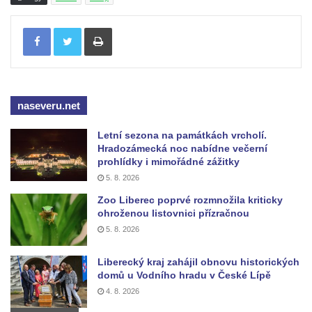
Sfinga I. na Sfingovém rybníku v zámeckém
parku v Duchcově
Tisknout
Socha Minervy na nádvoří zámku v
Duchcově
Socha Herkula se saní na nádvoří zámku v
Duchcově
naseveru.net
Socha Herkula se lvem na nádvoří zámku v
Letní sezona na památkách vrcholí.
Duchcově
Hradozámecká noc nabídne večerní
prohlídky i mimořádné zážitky
Socha Marse na nádvoří zámku v
5. 8. 2026
Duchcově
Zoo Liberec poprvé rozmnožila kriticky
Socha svatého Václava u kostela
ohroženou listovnici přízračnou
Zvěstování Panny Marie v Duchcově
5. 8. 2026
Socha svatého Prokopa u kostela
Zvěstování Panny Marie v Duchcově
Liberecký kraj zahájil obnovu historických
domů u Vodního hradu v České Lípě
Socha Hoch vytahující si trn z paty v Knížecí
4. 8. 2026
zahradě v zámeckém parku v Duchcově