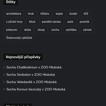
Štítky
Pomník Mistra Jana Husa na Husově
náměstí v Kněževsi
architektura
hrob
hřbitov
kaple
kostel
kříž
Socha svatého Františka Xaverského u
Lužické hory
Most
pamětní deska
park
pomník
kostela svatého Jakuba Většího v Kněževsi
pískovec
skála
sloup
socha
vyhlídka
zámek
Socha sedící dívky u jezírka ve
Šluknovský výběžek
Dvořákových sadech v Karlových Varech
Socha Krista bičovaného u domu čp. 416 v
ulici Dr. Edvarda Beneše ve Šluknově
Nejnovější příspěvky
Sousoší Rozhovor v Zámecké ulici v
Teplicích nad Metují
Socha Chalikotérium v ZOO Hluboká
Bývalá socha na křižovatce ulic Ještědská a
Socha Smilodon v ZOO Hluboká
Školní v Rychnově u Jablonce nad Nisou
Socha Veledaněk v ZOO Hluboká
Socha svatého Jana Nepomuckého v
Socha Koroun bezzubý v ZOO Hluboká
Ještědské ulici v Rychnově u Jablonce nad
Nisou