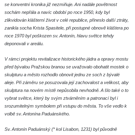
Pamětní deska na biskupské rezidenci v
se konventní kronika již nezmiňuje. Ani nadále povětrnost
Českých Budějovicích
sochám nepřála a navíc období po roce 1950, kdy byl
zlikvidován klášterní život v celé republice, přineslo další ztráty,
Pamětní deska Josefa Hloucha na
zanikla socha Krista Spasitele, při postupné obnově kláštera po
biskupské rezidenci v Českých
roce 1970 byl poškozen sv. Antonín, hlavu světce tehdy
Budějovicích
deponovali v areálu.
Socha žáby u rybníčku na Náměstí v
Kamenném Újezdě
V rámci projektu revitalizace historického jádra a opravy mostu
Pamětní kámen družebních obcí Kamenný
před bývalou Pražskou branou se uvažovalo obohatit mostek o
Újezd a Krauchthal v parku na Náměstí v
skulpturu a město rozhodlo obnovit jednu ze soch z bývalé
Kamenném Újezdě
aleje. Při záměru se posuzovala její zachovalost a velikost, aby
Socha na náměstí J. V. Kamarýta ve
skulptura na novém místě nepůsobila nevhodně. A šlo také o to
Velešíně
vybrat světce, který by svým ztvárněním a patronací byl i
Pomník J. V. Kamarýta v Krumlovské ulici ve
srozumitelným symbolem při vstupu do města. To vše vedlo k
Velešíně
volbě sv. Antonína Paduánského.
Pamětní deska arcibiskupa Micara ve
Sv. Antonín Paduánský (* kol Lisabon, 1231) byl původně
vstupu do poutního místa Římov