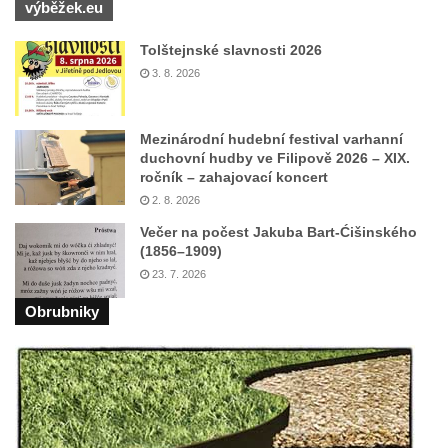
výběžek.eu
Socha Niké v Knížecí zahradě v zámeckém
parku v Duchcově
Tolštejnské slavnosti 2026
Socha Walthera von der Vogelweide v
3. 8. 2026
Duchcově
Busta Bedřicha Smetany v sadech B.
Mezinárodní hudební festival varhanní
Smetany v Duchcově
duchovní hudby ve Filipově 2026 – XIX.
ročník – zahajovací koncert
Busta Ludwiga van Beethovena v sadech
2. 8. 2026
B. Smetany v Duchcově
Večer na počest Jakuba Bart-Ćišinského
Pomník neznámého účelu v sadech Boženy
(1856–1909)
Němcové v Duchcově
23. 7. 2026
Památník Johanna Wolfganga Goetha u
Obrubniky
polikliniky v Nejdku
Socha svatého Salvátora před kostelem
svatých Petra a Pavla v Jeníkově
Socha svatého Pavla před kostelem
svatých Petra a Pavla v Jeníkově