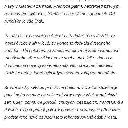
hlavy v klášterní zahradě. Přestože patří k nepřehlédnutelným
Socha Beruška v ZOO Hluboká
osobnostem své doby, Slaňáci na něj dávno zapomněli. Od
Socha Vážka v ZOO Hluboká
nynějška je vše jinak.
Socha Volavka v ZOO Hluboká
Flamingo trůn v ZOO Hluboká
Památná socha svatého Antonína Paduánkého s Ježíškem
v pravé ruce a lilií v levé, se konečně dočkala důstojného
Lavička Kůň Převalského v ZOO Hluboká
umístění. Při pátečním slavnostním otevření zrekonstruované
Lysá nad Labem, barokní město Šporkovo
Vinařického ulice ve Slaném se socha stala její ozdobou a
Socha Opičákovník v ZOO Hluboká
dominantou nově vytvořeného náznaku předbraní někdejší
Socha Roháč v ZOO Hluboká
Pražské brány, která byla kdysi hlavním vstupem do města.
Socha Mystik v ZOO Hluboká
Kromě sochy světce, jenž žil na přelomu 12. a 13. století a je
Reliéf Rodina a práce na budově záložny
považován za patrona nalezení ztracených věcí, manželství,
čp. 69/1 v Českých Budějovicích
žen a dětí, ochránce porodů, chudých, cestujících, františkánů a
Socha Jana Valeria Jirsíka u Černé věže v
dalších, bylo poprvé v pátek v podvečer slavnostně příchozím
Českých Budějovicích
představeno nové osvícení této rekonstruované části města.
Socha Krista klesajícího pod křížem u
kostela svatého Mikuláše v Českých