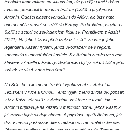
řeholním kanovníkem sv. Augustina, ale po přijetí kněžského
Plastika Koule v Gutenbergově ulici v
svěcení přestoupil k menším bratřím (1220) a přijal jméno
Liberci
Antonín. Odešel hlásat evangelium do Afriky, ale brzy nato
Pamětní deska Vojtěcha Kocmicha na
onemocněl a musel se vrátit do Evropy. Po krátkém pobytu na
domě čp. 37 v ulici Betlém v Římově
Sicílii se setkal se zakladatelem řádu sv. Františkem z Assisi
Pomník na paměť zrušení roboty v Plavu
(1221). Na jeho kázání přicházely tisíce lidí; známé je jeho
Socha vodníka v Plavu
legendární Kázání rybám, jehož vyobrazení se v regionu
zachovalo v unhošťském kostele. Sv. Antonín zemřel ve svém
Socha svatého Jana Nepomuckého v
klášteře v Arcelle u Padovy. Svatořečen byl již roku 1232 a jeho
Třebušíně
svátek se slaví v den jeho úmrtí.
Pamětní deska Johanna Nepomuka
Fischera na domě čp. 5/16 na třídě 9.
Na Slánsku nalezneme tradiční vyobrazení sv. Antonína s
května v Rumburku
Ježíškem v ruce a knihou. Tento výjev z jeho života byl popsán
Pamětní deska Johanna Neumanna
v tzv. Knize zázraků sv. Antonína, ve které se uvádí, jak se
severně od Tokáně
Antonín připravuje na kázání v místnosti domu, jehož vlastník
Obrázek svatého Huberta na buku svatého
jej zrovna tajně sleduje oknem. A pojednou spatří Antonína, jak
Huberta
drží v náručí překrásné dítě s radostnou tváří malého Ježíše.
Obrázek svatého Jakuba na skále u cesty
Ohromený majitel uvažuje, odkud se to dítě vzalo. Teprve po