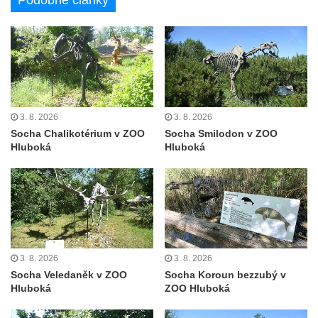
Podobné články
Nanebevzetí Panny Marie ve Vilémově
Socha svatého Josefa na mostě přes
Vilémovský potok pod kostelem
Nanebevzetí Panny Marie ve Vilémově
Socha svatého Jana u dveří kostela
svatého Václava ve Šluknově
3. 8. 2026
3. 8. 2026
Socha Chalikotérium v ZOO
Socha Smilodon v ZOO
Socha svatého Pavla u dveří kostela
Hluboká
Hluboká
svatého Václava ve Šluknově
Socha svatého Jana Nepomuckého na
mostě u pivovaru ve Frýdlantu
Socha Piety v Okružní ulici ve Frýdlantu
Socha Albrechta z Valdštejna na náměstí T.
G. Masaryka ve Frýdlantu
3. 8. 2026
3. 8. 2026
Socha Veledaněk v ZOO
Socha Koroun bezzubý v
Reliéf Albrechta z Valdštejna na
Hluboká
ZOO Hluboká
Valdštejnské lékárně na Hrnčířském
náměstí ve Frýdlantu