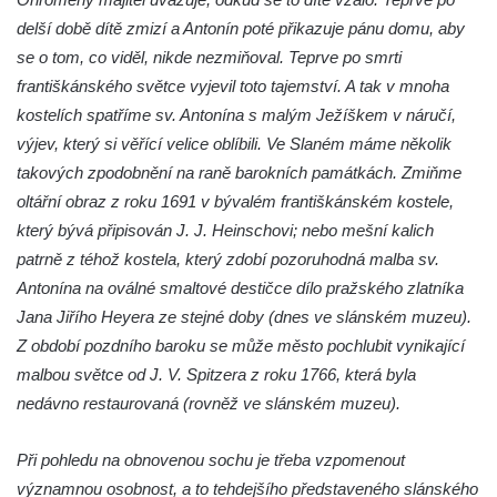
východně od Srbské Kamenice
delší době dítě zmizí a Antonín poté přikazuje pánu domu, aby
se o tom, co viděl, nikde nezmiňoval. Teprve po smrti
Busta Jana Amose Komenského na domě
františkánského světce vyjevil toto tajemství. A tak v mnoha
čp. 37 v Račicích
kostelích spatříme sv. Antonína s malým Ježíškem v náručí,
Socha ležícího koně v Sadech
výjev, který si věřící velice oblíbili. Ve Slaném máme několik
Československé armády v Teplicích
takových zpodobnění na raně barokních památkách. Zmiňme
Socha Medvídě v Tierpark Chemnitz
oltářní obraz z roku 1691 v bývalém františkánském kostele,
Sochy Ležící žena v Tierpark Chemnitz
který bývá připisován J. J. Heinschovi; nebo mešní kalich
Sochy Ptáci v Tierpark Chemnitz
patrně z téhož kostela, který zdobí pozoruhodná malba sv.
Antonína na oválné smaltové destičce dílo pražského zlatníka
Socha Skupina jeřábů v Tierpark Chemnitz
Jana Jiřího Heyera ze stejné doby (dnes ve slánském muzeu).
Socha Panter v ZOO Leipzig
Z období pozdního baroku se může město pochlubit vynikající
Socha Dívka s mušlí v ZOO Leipzig
malbou světce od J. V. Spitzera z roku 1766, která byla
Socha Tygr v ZOO Leipzig
nedávno restaurovaná (rovněž ve slánském muzeu).
Socha Atlet v ZOO Leipzig
Při pohledu na obnovenou sochu je třeba vzpomenout
Socha Marabu v ZOO Leipzig
významnou osobnost, a to tehdejšího představeného slánského
Busta Karla Maxe Schneidera v ZOO