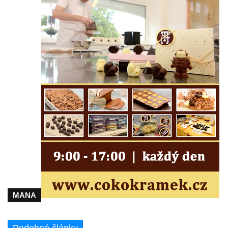
Vilémově
Socha svatého Václava na schodišti ke
kostelu Nanebevzetí Panny Marie ve
Vilémově
Socha svaté Rosalie (Rozálie) na schodišti
ke kostelu Nanebevzetí Panny Marie ve
Vilémově
Socha svatého Vojtěcha na schodišti ke
kostelu Nanebevzetí Panny Marie ve
Vilémově
Socha putti II. na schodišti ke kostelu
Nanebevzetí Panny Marie ve Vilémově
Socha putti I. na schodišti ke kostelu
MANA
Nanebevzetí Panny Marie ve Vilémově
Socha svaté Anny na mostě přes
Vilémovský potok pod kostelem