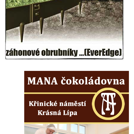
Socha svatého Petra před kostelem svatých
Petra a Pavla v Jeníkově
Socha svatého Jana Nepomuckého před
kostelem svatých Petra a Pavla v Jeníkově
Obrázek Ježíš jako Dobrý pastýř u studánky
Pod obrázkem na Kamenné cestě pod
Plešným
Olžin pád
Socha svatého Rocha na schodišti ke
kostelu Nanebevzetí Panny Marie ve
Vilémově
Socha svatého Jana Nepomuckého na
schodišti ke kostelu Nanebevzetí Panny
Marie ve Vilémově
Socha svatého Šebestiána na schodišti ke
kostelu Nanebevzetí Panny Marie ve