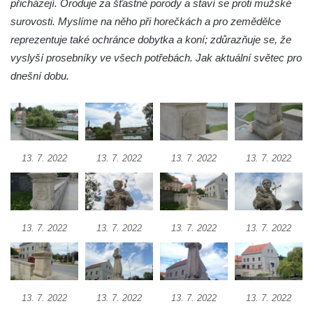
přicházejí. Oroduje za šťastné porody a staví se proti mužské
Socha svatého Floriána na domě čp. 3 v
surovosti. Myslíme na něho při horečkách a pro zemědělce
Oparnu
reprezentuje také ochránce dobytka a koní; zdůrazňuje se, že
Socha svaté Anny u domu čp. 3 v Oparnu
vyslyší prosebníky ve všech potřebách. Jak aktuální světec pro
Lavička Václava Havla v Pardubicích
dnešní dobu.
Lavička Václava Havla v Novém Boru
Lavička Václava Havla v Krásné Lípě
Upoutávka JduHřebenovkou u parkoviště
na Mezní Louce
13. 7. 2022
13. 7. 2022
13. 7. 2022
13. 7. 2022
Kamenný obelisk na vyhlídce u Pravčické
brány
Sousoší svatého Václava, svatého Floriána
13. 7. 2022
13. 7. 2022
13. 7. 2022
13. 7. 2022
a svatého Jana Nepomuckého východně
od Mezné
Socha vodníka na trase naučné stezky v
Srbské Kamenici
13. 7. 2022
13. 7. 2022
13. 7. 2022
13. 7. 2022
Podstavec v zámecké zahradě v Duchcově