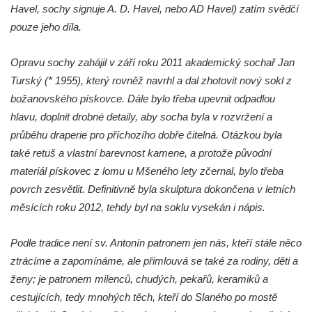
Havel, sochy signuje A. D. Havel, nebo AD Havel) zatím svědčí
Strom svobody a památník 100 let republiky
pouze jeho díla.
a 30. výročí listopadu 1989 v Hrobčicích
Boží muka v parku před domem čp. 17 v
Opravu sochy zahájil v září roku 2011 akademický sochař Jan
Hrobčicích
Turský (* 1955), který rovněž navrhl a dal zhotovit nový sokl z
Sochy „Klaun a dívenka“ v parku v centru
božanovského pískovce. Dále bylo třeba upevnit odpadlou
Hrobčic
hlavu, doplnit drobné detaily, aby socha byla v rozvržení a
Socha svatého Antonína poustevníka v
průběhu draperie pro příchozího dobře čitelná. Otázkou byla
Mirošovicích
také retuš a vlastní barevnost kamene, a protože původní
materiál pískovec z lomu u Mšeného lety zčernal, bylo třeba
Socha vodníka u požární nádrže v
povrch zesvětlit. Definitivně byla skulptura dokončena v letních
Mirošovicích
měsících roku 2012, tehdy byl na soklu vysekán i nápis.
Socha býka před areálem firmy 2JCP v
Račicích
Podle tradice není sv. Antonín patronem jen nás, kteří stále něco
Povodňový sloup II. v Dobříni
ztrácíme a zapomínáme, ale přimlouvá se také za rodiny, děti a
Povodňový sloup I. v Dobříni
ženy; je patronem milenců, chudých, pekařů, keramiků a
Pamětní kámen vodního díla Josefův Důl
cestujících, tedy mnohých těch, kteří do Slaného po mostě