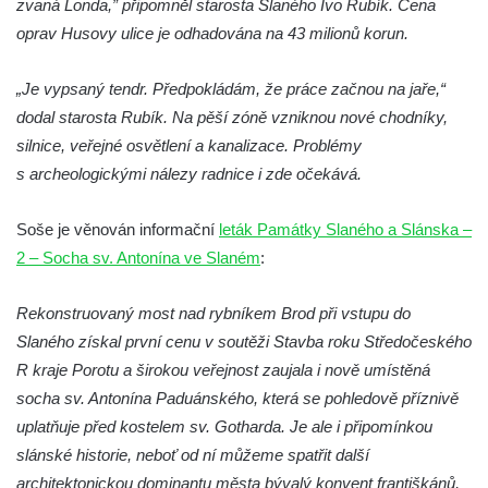
zvaná Londa,” připomněl starosta Slaného Ivo Rubík. Cena
Českých Budějovicích
oprav Husovy ulice je odhadována na 43 milionů korun.
Památník Otokara Mokrého v parku Na
Sadech v Českých Budějovicích
„Je vypsaný tendr. Předpokládám, že práce začnou na jaře,“
Poslední dochovaný tramvajový sloup na
dodal starosta Rubík. Na pěší zóně vzniknou nové chodníky,
Pražské třídě v Českých Budějovicích
silnice, veřejné osvětlení a kanalizace. Problémy
Socha Civilizovaní na Husově třídě v
s archeologickými nálezy radnice i zde očekává.
Českých Budějovicích
Socha svatého Jana Nepomuckého Na
Soše je věnován informační
leták Památky Slaného a Slánska –
Sadech u Mlýnské stoky v Českých
2 – Socha sv. Antonína ve Slaném
:
Budějovicích
Rekonstruovaný most nad rybníkem Brod při vstupu do
Sochy brouků u Mlýnské stoky v Českých
Slaného získal první cenu v soutěži Stavba roku Středočeského
Budějovicích
R kraje Porotu a širokou veřejnost zaujala i nově umístěná
Socha svatého Vincence Ferrerského na
socha sv. Antonína Paduánského, která se pohledově příznivě
nádvoří kláštera dominikánů v Českých
uplatňuje před kostelem sv. Gotharda. Je ale i připomínkou
Budějovicích
slánské historie, neboť od ní můžeme spatřit další
Socha svatého Zachariáše na nádvoří
architektonickou dominantu města bývalý konvent františkánů,