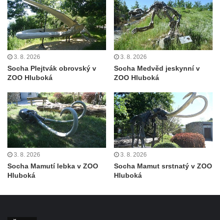
Pamětní kámen Pamět v krajině Trojmezí u
Křížové cesty na Křížovém vrchu ve
Frýdlantu
Sousoší svatého Víta, svatého Jana
3. 8. 2026
3. 8. 2026
Nepomuckého a svatého Václava v Děčíně
Socha Plejtvák obrovský v
Socha Medvěd jeskynní v
ZOO Hluboká
ZOO Hluboká
na Staroměstském mostě
Torzo pomníku Filipa Kinského u kaple
svatého Jana Nepomuckého ve Sloupu v
Čechách
Reliéf na průčelí obchodního domu čp. 849
na třídě T. G. Masaryka v Novém Boru
3. 8. 2026
3. 8. 2026
Reliéf Jeden den ze života horníka na
Socha Mamutí lebka v ZOO
Socha Mamut srstnatý v ZOO
Hluboká
Hluboká
průčelí Hornického domu v Sokolově
Sousoší Kosmonauti u stanice metra Háje
Pomník v expozici Hornického muzea
Krásno