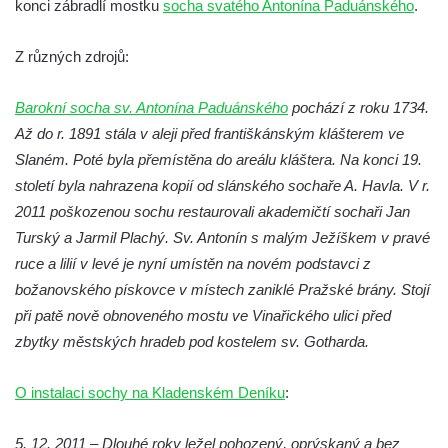
konci zábradlí mostku
socha svatého Antonína Paduánského
.
Socha Vydry si hrají v ZOO Hluboká
Socha Přátelství v ZOO Hluboká
Z různých zdrojů:
Socha Matka příroda v ZOO Hluboká
Socha Lišky v ZOO Hluboká
Barokní socha sv. Antonína Paduánského
pochází z roku 1734.
Až do r. 1891 stála v aleji před františkánským klášterem ve
Socha Kudlanka v ZOO Hluboká
Slaném. Poté byla přemístěna do areálu kláštera. Na konci 19.
Socha Vlčice s mládětem v ZOO Hluboká
století byla nahrazena kopií od slánského sochaře A. Havla. V r.
Socha Rys číhající na srnu v ZOO Hluboká
2011 poškozenou sochu restaurovali akademičtí sochaři Jan
Socha Orlice v ZOO Hluboká
Turský a Jarmil Plachý. Sv. Antonín s malým Ježíškem v pravé
Socha Tygr v ZOO Hluboká
ruce a lilií v levé je nyní umístěn na novém podstavci z
božanovského pískovce v místech zaniklé Pražské brány. Stojí
Socha Želva v ZOO Hluboká
při patě nově obnoveného mostu ve Vinařického ulici před
Socha Kozorožec horský v ZOO Hluboká
zbytky městských hradeb pod kostelem sv. Gotharda.
Socha Včela v ZOO Hluboká
Socha Housenka v ZOO Hluboká
O instalaci sochy na Kladenském Deníku
:
Socha Nosorožík v ZOO Hluboká
5. 12. 2011 – Dlouhé roky ležel pohozený, oprýskaný a bez
Socha Rosomák v ZOO Hluboká