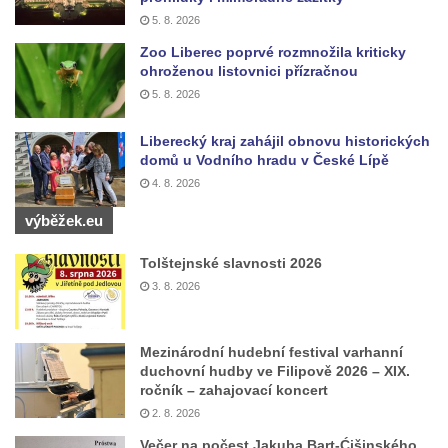
5. 8. 2026
Socha svatého Josefa na nádvoří kláštera
Zoo Liberec poprvé rozmnožila kriticky
dominikánů v Českých Budějovicích
ohroženou listovnici přízračnou
Socha svaté Anny na nádvoří kláštera
5. 8. 2026
dominikánů v Českých Budějovicích
Liberecký kraj zahájil obnovu historických
Socha svatého Dominika na nádvoří
domů u Vodního hradu v České Lípě
kláštera dominikánů v Českých
4. 8. 2026
Budějovicích
výběžek.eu
Sousoší Kalvárie před klášterem
dominikánů u Piaristického náměstí v
Tolštejnské slavnosti 2026
Českých Budějovicích
3. 8. 2026
Socha svatého Václava u pramene v
Semilech
Mezinárodní hudební festival varhanní
Pamětní deska Tomáše Garrigue Masaryka
duchovní hudby ve Filipově 2026 – XIX.
ročník – zahajovací koncert
na radnici v Českých Budějovicích
2. 8. 2026
Pamětní deska na biskupské rezidenci v
Večer na počest Jakuba Bart-Ćišinského
Českých Budějovicích