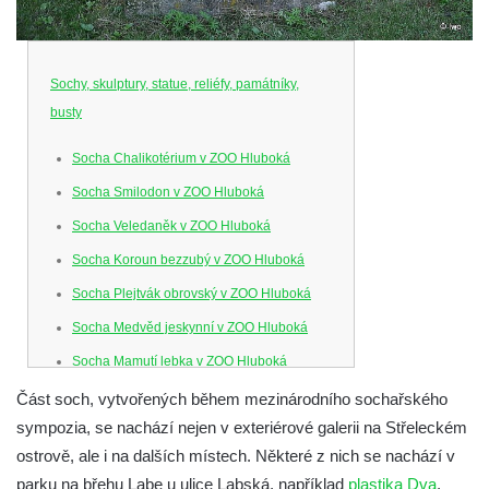
Sochy, skulptury, statue, reliéfy, památníky,
busty
Socha Chalikotérium v ZOO Hluboká
Socha Smilodon v ZOO Hluboká
Socha Veledaněk v ZOO Hluboká
Socha Koroun bezzubý v ZOO Hluboká
Socha Plejtvák obrovský v ZOO Hluboká
Socha Medvěd jeskynní v ZOO Hluboká
Socha Mamutí lebka v ZOO Hluboká
Socha Mamut srstnatý v ZOO Hluboká
Část soch, vytvořených během mezinárodního sochařského
sympozia, se nachází nejen v exteriérové galerii na Střeleckém
Socha Orel v ZOO Hluboká
ostrově, ale i na dalších místech. Některé z nich se nachází v
Socha Vydry si hrají v ZOO Hluboká
parku na břehu Labe u ulice Labská, například
plastika Dva
.