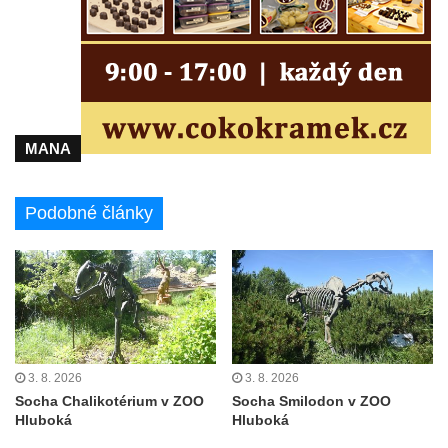
Busta Jana Amose Komenského na domě
čp. 37 v Račicích
Socha ležícího koně v Sadech
Československé armády v Teplicích
Socha Medvídě v Tierpark Chemnitz
MANA
Sochy Ležící žena v Tierpark Chemnitz
Sochy Ptáci v Tierpark Chemnitz
Podobné články
Socha Skupina jeřábů v Tierpark Chemnitz
Socha Panter v ZOO Leipzig
Socha Dívka s mušlí v ZOO Leipzig
Socha Tygr v ZOO Leipzig
Socha Atlet v ZOO Leipzig
Socha Marabu v ZOO Leipzig
3. 8. 2026
3. 8. 2026
Socha Chalikotérium v ZOO
Socha Smilodon v ZOO
Busta Karla Maxe Schneidera v ZOO
Hluboká
Hluboká
Leipzig