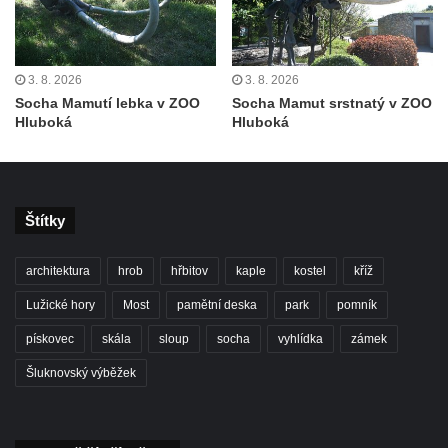
a 30. výročí listopadu 1989 v Hrobčicích
Boží muka v parku před domem čp. 17 v
Hrobčicích
3. 8. 2026
3. 8. 2026
Sochy „Klaun a dívenka“ v parku v centru
Socha Mamutí lebka v ZOO
Socha Mamut srstnatý v ZOO
Hluboká
Hluboká
Hrobčic
Socha svatého Antonína poustevníka v
Mirošovicích
Socha vodníka u požární nádrže v
Štítky
Mirošovicích
Socha býka před areálem firmy 2JCP v
architektura
hrob
hřbitov
kaple
kostel
kříž
Račicích
Lužické hory
Most
pamětní deska
park
pomník
Povodňový sloup II. v Dobříni
pískovec
skála
sloup
socha
vyhlídka
zámek
Povodňový sloup I. v Dobříni
Šluknovský výběžek
Pamětní kámen vodního díla Josefův Důl
Socha svatého Floriána na domě čp. 3 v
Oparnu