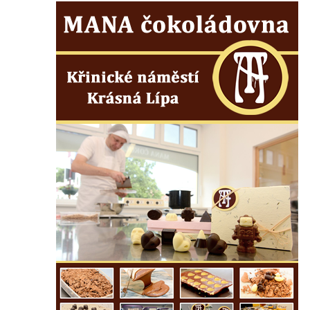
Liberci
Pamětní deska Vojtěcha Kocmicha na
domě čp. 37 v ulici Betlém v Římově
Pomník na paměť zrušení roboty v Plavu
Socha vodníka v Plavu
Socha svatého Jana Nepomuckého v
Třebušíně
Pamětní deska Johanna Nepomuka
Fischera na domě čp. 5/16 na třídě 9.
května v Rumburku
Pamětní deska Johanna Neumanna
severně od Tokáně
Obrázek svatého Huberta na buku svatého
Huberta
Obrázek svatého Jakuba na skále u cesty
východně od Srbské Kamenice