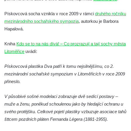
Socha Přátelství v ZOO Hluboká
Socha Matka příroda v ZOO Hluboká
Pískovcová socha vznikla v roce 2009 v rámci
druhého ročníku
Socha Lišky v ZOO Hluboká
mezinárodního sochařského sympozia
, autorkou je Barbora
Hapalová.
Socha Kudlanka v ZOO Hluboká
Socha Vlčice s mládětem v ZOO Hluboká
Kniha
Kdo se to na nás dívá! – Co prozrazují a tají sochy města
Socha Rys číhající na srnu v ZOO Hluboká
Litoměřice
uvádí:
Socha Orlice v ZOO Hluboká
Socha Tygr v ZOO Hluboká
Pískovcová plastika Dva patří k tomu nejsilnějšímu, co 2.
mezinárodní sochařské sympozium v Litoměřicích v roce 2009
Socha Želva v ZOO Hluboká
přineslo.
Socha Kozorožec horský v ZOO Hluboká
Socha Včela v ZOO Hluboká
V působivé sošné modelaci zobrazuje dvě sedící postavy –
Socha Housenka v ZOO Hluboká
muže a ženu, poněkud schoulenou jako by hledající ochranu u
Socha Nosorožík v ZOO Hluboká
svého protějšku. Celkové pojetí plastiky vzbuzuje asociace tahů
šttcem pozdních pláten Fernanda Légera (1881-1955).
Socha Rosomák v ZOO Hluboká
Socha Beruška v ZOO Hluboká