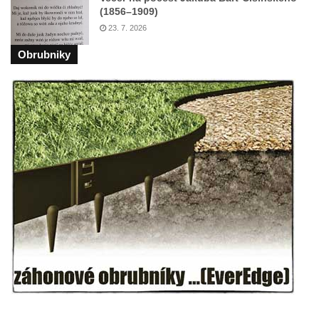
(1856–1909)
Pamětní deska Josefa Hloucha na
23. 7. 2026
biskupské rezidenci v Českých
Obrubniky
Budějovicích
Socha žáby u rybníčku na Náměstí v
Kamenném Újezdě
Pamětní kámen družebních obcí Kamenný
Újezd a Krauchthal v parku na Náměstí v
Kamenném Újezdě
Socha na náměstí J. V. Kamarýta ve
Velešíně
Pomník J. V. Kamarýta v Krumlovské ulici ve
Velešíně
Pamětní deska arcibiskupa Micara ve
vstupu do poutního místa Římov
Plastika Koule v Gutenbergově ulici v