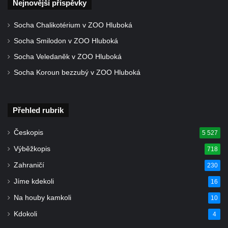
Nejnovější příspěvky
Socha svaté Anny u domu čp. 3 v Oparnu
Socha Chalikotérium v ZOO Hluboká
Lavička Václava Havla v Pardubicích
Socha Smilodon v ZOO Hluboká
Lavička Václava Havla v Novém Boru
Socha Veledaněk v ZOO Hluboká
Lavička Václava Havla v Krásné Lípě
Socha Koroun bezzubý v ZOO Hluboká
Upoutávka JduHřebenovkou u parkoviště
na Mezní Louce
Kamenný obelisk na vyhlídce u Pravčické
Přehled rubrik
brány
Českopis
5 527
Sousoší svatého Václava, svatého Floriána
a svatého Jana Nepomuckého východně
Výběžkopis
718
od Mezné
Zahraničí
230
Socha vodníka na trase naučné stezky v
Jíme kdekoli
16
Srbské Kamenici
Na houby kamkoli
10
Podstavec v zámecké zahradě v Duchcově
Kdokoli
4
Sousoší dětí u obecního úřadu v Janově