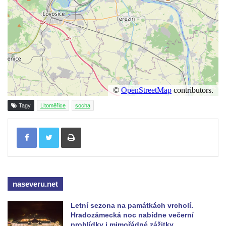
Sadech v Českých Budějovicích
Poslední dochovaný tramvajový sloup na
Pražské třídě v Českých Budějovicích
Socha Civilizovaní na Husově třídě v
Českých Budějovicích
Socha svatého Jana Nepomuckého Na
Sadech u Mlýnské stoky v Českých
Tagy
Litoměřice
socha
Budějovicích
Tisknout
Sochy brouků u Mlýnské stoky v Českých
Budějovicích
Socha svatého Vincence Ferrerského na
nádvoří kláštera dominikánů v Českých
Budějovicích
naseveru.net
Socha svatého Zachariáše na nádvoří
Letní sezona na památkách vrcholí.
kláštera dominikánů v Českých
Hradozámecká noc nabídne večerní
Budějovicích
prohlídky i mimořádné zážitky