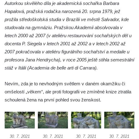
Autorkou skvělého díla je akademická sochařka Barbara
Socha Vážka v ZOO Hluboká
Hapalová, pražská rodačka narozená 20. srpna 1979, jež
Socha Volavka v ZOO Hluboká
prožila středoškolská studia v Brazílii ve městě Salvador, kde
Flamingo trůn v ZOO Hluboká
studovala na gymnáziu. Pražskou Akademii absolvovala v
letech 2000 až 2007 (v ateliéru restaurování sochařských děl u
Lavička Kůň Převalského v ZOO Hluboká
docenta P. Siegela v letech 2001 až 2002 a v letech 2002 až
Lysá nad Labem, barokní město Šporkovo
2007 pokračovala v ateliéru figurálního sochařství a medaile u
Socha Opičákovník v ZOO Hluboká
profesora Jana Hendrycha), v roce 2005 ještě stihla semestrální
Socha Roháč v ZOO Hluboká
stáž v Itálii (Academia de belle arti di Carrara).
Socha Mystik v ZOO Hluboká
Nevím, zda je to nevhodným světlem v daném okamžiku či
Reliéf Rodina a práce na budově záložny
omšelostí „věkem“, ale proti fotografii ve zmíněné knize ztratila
čp. 69/1 v Českých Budějovicích
schoulená žena na první pohled svou ženskost.
Socha Jana Valeria Jirsíka u Černé věže v
Českých Budějovicích
Socha Krista klesajícího pod křížem u
kostela svatého Mikuláše v Českých
Budějovicích
30. 7. 2021
30. 7. 2021
30. 7. 2021
30. 7. 2021