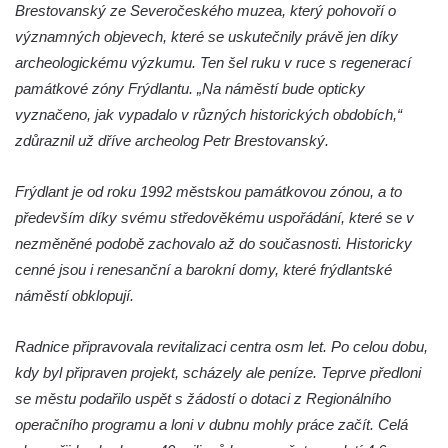
Brestovanský ze Severočeského muzea, který pohovoří o
brány
významných objevech, které se uskutečnily právě jen díky
Sousoší svatého Václava, svatého Floriána
archeologickému výzkumu. Ten šel ruku v ruce s regenerací
a svatého Jana Nepomuckého východně
památkové zóny Frýdlantu. „Na náměstí bude opticky
od Mezné
vyznačeno, jak vypadalo v různých historických obdobích,“
Socha vodníka na trase naučné stezky v
zdůraznil už dříve archeolog Petr Brestovanský.
Srbské Kamenici
Podstavec v zámecké zahradě v Duchcově
Frýdlant je od roku 1992 městskou památkovou zónou, a to
především díky svému středověkému uspořádání, které se v
Sousoší dětí u obecního úřadu v Janově
nezměněné podobě zachovalo až do současnosti. Historicky
Socha Andromedé u pavilonu Reinerovy
cenné jsou i renesanční a barokní domy, které frýdlantské
fresky v Duchcově
náměstí obklopují.
Socha Amfitrité u pavilonu Reinerovy fresky
v Duchcově
Radnice připravovala revitalizaci centra osm let. Po celou dobu,
Socha Flóry u pavilonu Reinerovy fresky v
kdy byl připraven projekt, scházely ale peníze. Teprve předloni
Duchcově
se městu podařilo uspět s žádostí o dotaci z Regionálního
Socha Afrodité u pavilonu Reinerovy fresky
operačního programu a loni v dubnu mohly práce začít. Celá