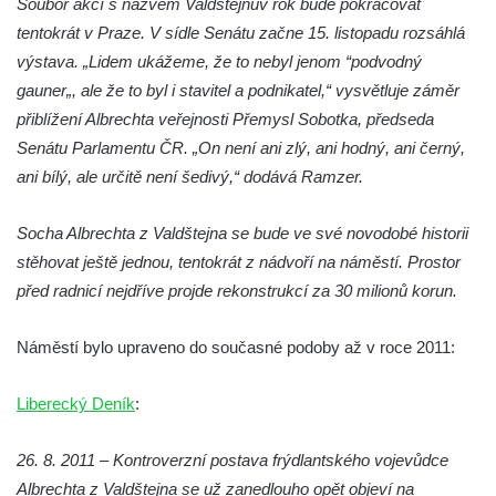
Soubor akcí s názvem Valdštejnův rok bude pokračovat
Socha Faun s medvíďaty v ZOO Dresden
tentokrát v Praze. V sídle Senátu začne 15. listopadu rozsáhlá
Socha divokého prasete před vstupem do
výstava. „Lidem ukážeme, že to nebyl jenom “podvodný
ZOO Dresden
gauner„, ale že to byl i stavitel a podnikatel,“ vysvětluje záměr
Socha světce severně od Lužce nad
přiblížení Albrechta veřejnosti Přemysl Sobotka, předseda
Vltavou
Senátu Parlamentu ČR. „On není ani zlý, ani hodný, ani černý,
ani bílý, ale určitě není šedivý,“ dodává Ramzer.
Pamětní kámen revitalizace Vltavy Vraňany
– Hořín u Lužce nad Vltavou
Socha Albrechta z Valdštejna se bude ve své novodobé historii
Strom svobody a památník 100 let republiky
stěhovat ještě jednou, tentokrát z nádvoří na náměstí. Prostor
a 30. výročí listopadu 1989 v Hrobčicích
před radnicí nejdříve projde rekonstrukcí za 30 milionů korun.
Boží muka v parku před domem čp. 17 v
Hrobčicích
Náměstí bylo upraveno do současné podoby až v roce 2011:
Sochy „Klaun a dívenka“ v parku v centru
Hrobčic
Liberecký Deník
:
Socha svatého Antonína poustevníka v
Mirošovicích
26. 8. 2011 – Kontroverzní postava frýdlantského vojevůdce
Albrechta z Valdštejna se už zanedlouho opět objeví na
Socha vodníka u požární nádrže v