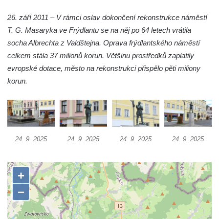
Němcové v Duchcově
26. září 2011 – V rámci oslav dokončení rekonstrukce náměstí
Památník Johanna Wolfganga Goetha u
T. G. Masaryka ve Frýdlantu se na něj po 64 letech vrátila
polikliniky v Nejdku
socha Albrechta z Valdštejna. Oprava frýdlantského náměstí
Socha svatého Salvátora před kostelem
celkem stála 37 milionů korun. Většinu prostředků zaplatily
svatých Petra a Pavla v Jeníkově
evropské dotace, město na rekonstrukci přispělo pěti miliony
Socha svatého Pavla před kostelem
korun.
svatých Petra a Pavla v Jeníkově
Socha svatého Petra před kostelem svatých
Petra a Pavla v Jeníkově
Socha svatého Jana Nepomuckého před
24. 9. 2025
24. 9. 2025
24. 9. 2025
24. 9. 2025
kostelem svatých Petra a Pavla v Jeníkově
Obrázek Ježíš jako Dobrý pastýř u studánky
Pod obrázkem na Kamenné cestě pod
Plešným
Olžin pád
Socha svatého Rocha na schodišti ke