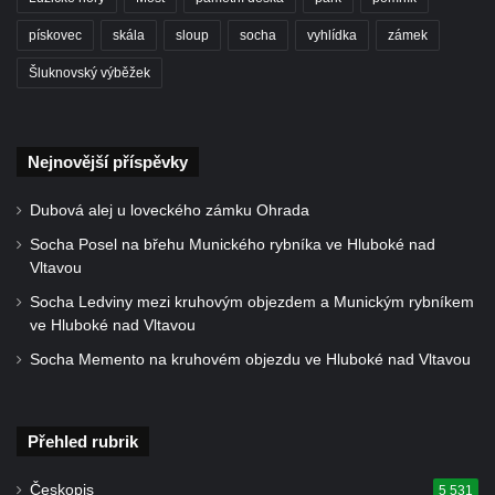
Plastika Koule v Sadech Československé
pískovec
skála
sloup
socha
vyhlídka
zámek
armády v Teplicích
Šluknovský výběžek
Socha v Plynárenské ulici v Teplicích-
Proseticích
Keramická plastika v ulici Dr. Vrbenského v
Nejnovější příspěvky
Teplicích
Dubová alej u loveckého zámku Ohrada
Památník Pravřídla v Lázeňské ulici v
Socha Posel na břehu Munického rybníka ve Hluboké nad
Teplicích
Vltavou
Pomník obětem lidské krutosti na Mírovém
Socha Ledviny mezi kruhovým objezdem a Munickým rybníkem
náměstí v Teplicích (neexistuje)
ve Hluboké nad Vltavou
Socha svatého Josefa v Želkovicích
Socha Memento na kruhovém objezdu ve Hluboké nad Vltavou
Pomník Josefa Willomitzera u kostela
Narození Panny Marie v Benešově nad
Ploučnicí
Přehled rubrik
Pomník neznámého účelu v parku před
Českopis
5 531