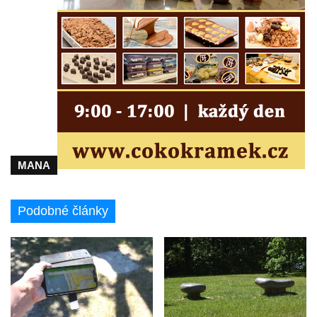
Sousoší Rozhovor v Zámecké ulici v
Teplicích nad Metují
Bývalá socha na křižovatce ulic Ještědská a
Školní v Rychnově u Jablonce nad Nisou
Socha svatého Jana Nepomuckého v
Ještědské ulici v Rychnově u Jablonce nad
Nisou
Socha svatého Jana Nepomuckého na
křižovatce ulice Kokonínská v Pulečném
MANA
Historický milník naproti domu čp. 37 v
Krásné u Pěnčína
Podobné články
Socha svatého Josefa s Ježíškem u kostela
svatého Josefa v Krásné u Pěnčína
Socha svatého Jana Nepomuckého u
kostela svatého Martina v Kozlech
Kamenný pomník neznámého účelu u