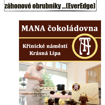
Reliéf na průčelí obchodního domu čp. 849
na třídě T. G. Masaryka v Novém Boru
Reliéf Jeden den ze života horníka na
průčelí Hornického domu v Sokolově
Sousoší Kosmonauti u stanice metra Háje
Pomník v expozici Hornického muzea
Krásno
Pomník Mistra Jana Husa na Husově
náměstí v Kněževsi
Socha svatého Františka Xaverského u
kostela svatého Jakuba Většího v Kněževsi
Socha sedící dívky u jezírka ve
Dvořákových sadech v Karlových Varech
Socha Krista bičovaného u domu čp. 416 v
ulici Dr. Edvarda Beneše ve Šluknově