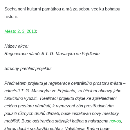
Socha Koroun bezzubý v ZOO Hluboká
Socha není kulturní památkou a má za sebou vcelku bohatou
Socha Plejtvák obrovský v ZOO Hluboká
historii.
Socha Medvěd jeskynní v ZOO Hluboká
Město 2. 3. 2010
:
Socha Mamutí lebka v ZOO Hluboká
Socha Mamut srstnatý v ZOO Hluboká
Název akce:
Socha Orel v ZOO Hluboká
Regenerace náměstí T. G. Masaryka ve Frýdlantu
Socha Vydry si hrají v ZOO Hluboká
Stručný přehled projektu:
Socha Přátelství v ZOO Hluboká
Socha Matka příroda v ZOO Hluboká
Předmětem projektu je regenerace centrálního prostoru města –
Socha Lišky v ZOO Hluboká
náměstí T. G. Masaryka ve Frýdlantu, za účelem obnovy jeho
Socha Kudlanka v ZOO Hluboká
funkčního využití. Realizací projektu dojde ke zpřehlednění
celého prostoru náměstí, k vymezení zón prostřednictvím
Socha Vlčice s mládětem v ZOO Hluboká
použití různých druhů dlažeb, bude instalován nový městský
Socha Rys číhající na srnu v ZOO Hluboká
mobiliář. Bude odstraněna stávající kašna a nahrazena
novou
,
Socha Orlice v ZOO Hluboká
kterou doplní socha Albrechta z Valdštejna. Kašna bude