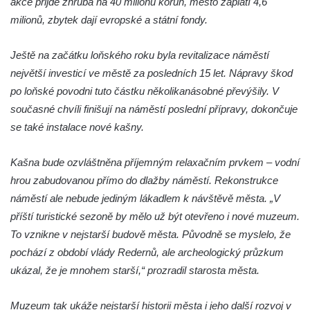
v Duchcově
akce přijde zhruba na 40 milionů korun, město zaplatí 4,6
milionů, zbytek dají evropské a státní fondy.
Pamětní kámen rybníka Barbory v
Duchcově
Ještě na začátku loňského roku byla revitalizace náměstí
Delfín na Sfingovém rybníku v zámeckém
největší investicí ve městě za posledních 15 let. Nápravy škod
parku v Duchcově
po loňské povodni tuto částku několikanásobné převýšily. V
Sfinga II. na Sfingovém rybníku v
současné chvíli finišují na náměstí poslední přípravy, dokončuje
zámeckém parku v Duchcově
se také instalace nové kašny.
Sfinga I. na Sfingovém rybníku v zámeckém
parku v Duchcově
Kašna bude ozvláštněna příjemným relaxačním prvkem – vodní
hrou zabudovanou přímo do dlažby náměstí. Rekonstrukce
Socha Minervy na nádvoří zámku v
náměstí ale nebude jediným lákadlem k návštěvě města. „V
Duchcově
příští turistické sezoně by mělo už být otevřeno i nové muzeum.
Socha Herkula se saní na nádvoří zámku v
To vznikne v nejstarší budově města. Původně se myslelo, že
Duchcově
pochází z období vlády Redernů, ale archeologický průzkum
Socha Herkula se lvem na nádvoří zámku v
ukázal, že je mnohem starší,“ prozradil starosta města.
Duchcově
Socha Marse na nádvoří zámku v
Muzeum tak ukáže nejstarší historii města i jeho další rozvoj v