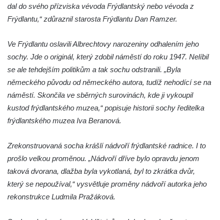
Socha Skupina jeřábů v Tierpark Chemnitz
dal do svého přízviska vévoda Frýdlantský nebo vévoda z
Frýdlantu,“ zdůraznil starosta Frýdlantu Dan Ramzer.
Socha Panter v ZOO Leipzig
Socha Dívka s mušlí v ZOO Leipzig
Ve Frýdlantu oslavili Albrechtovy narozeniny odhalením jeho
Socha Tygr v ZOO Leipzig
sochy. Jde o originál, který zdobil náměstí do roku 1947. Nelíbil
Socha Atlet v ZOO Leipzig
se ale tehdejším politikům a tak sochu odstranili. „Byla
Socha Marabu v ZOO Leipzig
německého původu od německého autora, tudíž nehodící se na
náměstí. Skončila ve sběrných surovinách, kde ji vykoupil
Busta Karla Maxe Schneidera v ZOO
kustod frýdlantského muzea,“ popisuje historii sochy ředitelka
Leipzig
frýdlantského muzea Iva Beranová.
Socha Iásón v ZOO Leipzig
Socha Mladý slon v ZOO Leipzig
Zrekonstruovaná socha krášlí nádvoří frýdlantské radnice. I to
Socha Býk v ZOO Dresden
prošlo velkou proměnou. „Nádvoří dříve bylo opravdu jenom
Socha Uprchlý otrok bojuje s divokým psem
taková dvorana, dlažba byla vykotlaná, byl to zkrátka dvůr,
v ZOO Dresden
který se nepoužíval,“ vysvětluje proměny nádvoří autorka jeho
rekonstrukce Ludmila Pražáková.
Socha krokodýla v ZOO Dresden
Socha slona v ZOO Dresden