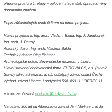
Sousoší Kalvárie před klášterem
příprava prostoru 1. etapy – oplocení staveniště, úprava změny
dominikánů u Piaristického náměstí v
dopravního značení
Českých Budějovicích
Popis zúčastněných osob či firem na tomto projektu:
Socha svatého Václava u pramene v
Semilech
Hlavní projektanti: Ing. arch. Vladimír Balda, Ing. J. Janďourek,
Pamětní deska Tomáše Garrigue Masaryka
Ing. arch. J. Patrný
na radnici v Českých Budějovicích
Autorský dozor: Ing. arch. Vladimír Balda
Pamětní deska na biskupské rezidenci v
Technický dozor: Oleg Fichtner
Českých Budějovicích
Archeologické práce: Severočeské muzeum v Liberci
Pamětní deska Josefa Hloucha na
Hlavní stavební dodavatelská firma: EUROVIA CS, a.s. (bývalé
biskupské rezidenci v Českých
Stavby silnic a železnic, a. s.), odštěpný závod oblast Čechy
Budějovicích
východ, závod Liberec, Londýnská 564, 460 11 LIBEREC 11
Socha žáby u rybníčku na Náměstí v
Kamenném Újezdě
V textu zmiňovaná
socha tu již kdysi stávala
:
Pamětní kámen družebních obcí Kamenný
Na oslavu 300 let od Albrechtova zavraždění (dá-li se vražda
Újezd a Krauchthal v parku na Náměstí v