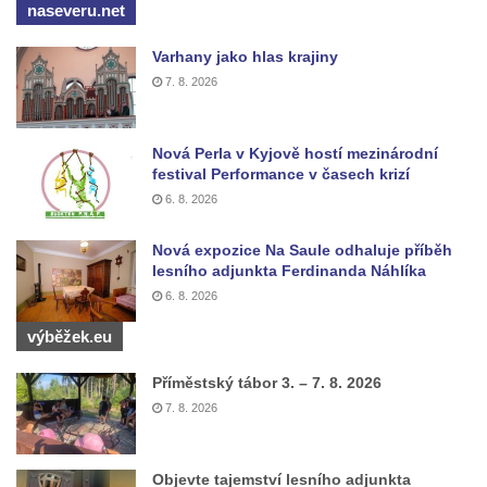
naseveru.net
Vilémově
Socha putti II. na schodišti ke kostelu
Varhany jako hlas krajiny
Nanebevzetí Panny Marie ve Vilémově
7. 8. 2026
Socha putti I. na schodišti ke kostelu
Nanebevzetí Panny Marie ve Vilémově
Nová Perla v Kyjově hostí mezinárodní
festival Performance v časech krizí
Socha svaté Anny na mostě přes
6. 8. 2026
Vilémovský potok pod kostelem
Nanebevzetí Panny Marie ve Vilémově
Nová expozice Na Saule odhaluje příběh
Socha svatého Josefa na mostě přes
lesního adjunkta Ferdinanda Náhlíka
Vilémovský potok pod kostelem
6. 8. 2026
Nanebevzetí Panny Marie ve Vilémově
výběžek.eu
Socha svatého Jana u dveří kostela
Příměstský tábor 3. – 7. 8. 2026
svatého Václava ve Šluknově
7. 8. 2026
Socha svatého Pavla u dveří kostela
svatého Václava ve Šluknově
Objevte tajemství lesního adjunkta
Socha svatého Jana Nepomuckého na