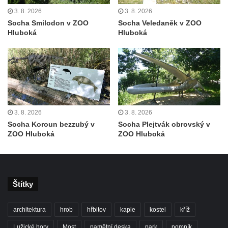
Socha Hercula ve Voigtových sadech v
3. 8. 2026
3. 8. 2026
Litvínově
Socha Smilodon v ZOO
Socha Veledaněk v ZOO
Hluboká
Hluboká
Pomník Josefa Aloise Tichatschka v ulici 5.
května v Teplicích nad Metují
Socha svatého Floriana v ulici 5. května v
Teplicích nad Metují
Reliéf horolezce na domě čp. 13 v Horní
ulici v Teplicích nad Metují
3. 8. 2026
3. 8. 2026
Socha Koroun bezzubý v
Socha Plejtvák obrovský v
Plastika na hřbitově v Teplicích nad Metují
ZOO Hluboká
ZOO Hluboká
Obraz kajícné svaté Máří Magdaleny pod
Lysým vrchem v Teplicích nad Metují
Sousoší Kalvárie na Masarykově třídě v
Teplicích
Štítky
Pomník Tomáše Garrigue Masaryka v
architektura
hrob
hřbitov
kaple
kostel
kříž
Sadech Československé armády v
Teplicích
Lužické hory
Most
pamětní deska
park
pomník