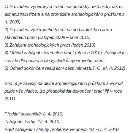
Budějovicích
1) Provádění výběrových řízení na autorský, technický dozor,
Sochy brouků u Mlýnské stoky v Českých
administraci řízení a na provádění archeologického průzkumu
Budějovicích
(r. 2009)
Socha svatého Vincence Ferrerského na
2) Provádění výběrového řízení na dodavatelskou firmu
nádvoří kláštera dominikánů v Českých
stavebních prací (listopad 2009 – únor 2010)
Budějovicích
3) Zahájení archeologických prací (leden 2010)
4) Odhad zahájení stavebních prací (březen 2010). Zahájení je
Socha svatého Zachariáše na nádvoří
závislé dle počasí a dle výsledků výběrového řízení.
kláštera dominikánů v Českých
5) Odhad dokončení realizační části náměstí.T. G. M. (r. 2012)
Budějovicích
Socha svatého Josefa na nádvoří kláštera
Bod 5) je závislý na délce archeologického průzkumu. Pokud
dominikánů v Českých Budějovicích
půjde vše hladce, lze předpokládat dokončení prací již v roce
Socha svaté Anny na nádvoří kláštera
2011)
dominikánů v Českých Budějovicích
Socha svatého Dominika na nádvoří
Předání staveniště: 8. 4. 2010.
kláštera dominikánů v Českých
Zahájení stavby: 12. 4. 2010.
Budějovicích
Před zahájením stavby proběhne ve dnech 10. -11. 4. 2010