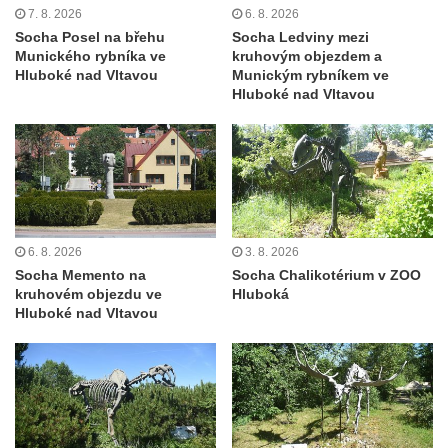
Základní a Mateřské školy v Teplicích nad
7. 8. 2026
6. 8. 2026
Metují
Socha Posel na břehu
Socha Ledviny mezi
Munického rybníka ve
kruhovým objezdem a
Kamenná plastika před hotelem Orlík v
Hluboké nad Vltavou
Munickým rybníkem ve
Teplicích nad Metují
Hluboké nad Vltavou
Základní kámen stavebních úprav Domova
Dolní zámek Teplice nad Metují
Socha svatého Jana Nepomuckého v ulici
Aloise Jiráska v Teplicích nad Metují
Socha Pijící žena v ulici Aloise Jiráska v
6. 8. 2026
3. 8. 2026
Teplicích nad Metují
Socha Memento na
Socha Chalikotérium v ZOO
kruhovém objezdu ve
Hluboká
Plastika Úl v Teplicích nad Metují
Hluboké nad Vltavou
Socha Dívka s holubicí v Teplicích nad
Metují
Keramický reliéf na fasádě nákupního
střediska v Zámecké ulici v Teplicích nad
Metují