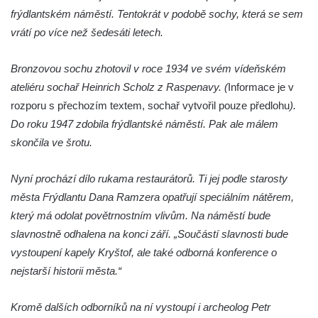
frýdlantském náměstí. Tentokrát v podobě sochy, která se sem
Mirošovicích
vrátí po více než šedesáti letech.
Socha býka před areálem firmy 2JCP v
Račicích
Bronzovou sochu zhotovil v roce 1934 ve svém vídeňském
Povodňový sloup II. v Dobříni
ateliéru sochař Heinrich Scholz z Raspenavy. (
Informace je v
Povodňový sloup I. v Dobříni
rozporu s přechozím textem, sochař vytvořil pouze předlohu
).
Pamětní kámen vodního díla Josefův Důl
Do roku 1947 zdobila frýdlantské náměstí. Pak ale málem
skončila ve šrotu.
Socha svatého Floriána na domě čp. 3 v
Oparnu
Nyní prochází dílo rukama restaurátorů. Ti jej podle starosty
Socha svaté Anny u domu čp. 3 v Oparnu
města Frýdlantu Dana Ramzera opatřují speciálním nátěrem,
Lavička Václava Havla v Pardubicích
který má odolat povětrnostním vlivům. Na náměstí bude
Lavička Václava Havla v Novém Boru
slavnostně odhalena na konci září. „Součástí slavnosti bude
Lavička Václava Havla v Krásné Lípě
vystoupení kapely Kryštof, ale také odborná konference o
nejstarší historii města.“
Upoutávka JduHřebenovkou u parkoviště
na Mezní Louce
Kromě dalších odborníků na ní vystoupí i archeolog Petr
Kamenný obelisk na vyhlídce u Pravčické