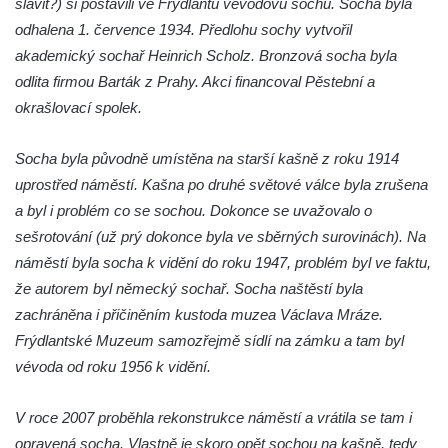
slavit?) si postavili ve Frýdlantu vévodovu sochu. Socha byla
Kamenném Újezdě
odhalena 1. července 1934. Předlohu sochy vytvořil
Socha na náměstí J. V. Kamarýta ve
akademický sochař Heinrich Scholz. Bronzová socha byla
Velešíně
odlita firmou Barták z Prahy. Akci financoval Pěstební a
Pomník J. V. Kamarýta v Krumlovské ulici ve
okrašlovací spolek.
Velešíně
Pamětní deska arcibiskupa Micara ve
Socha byla původně umístěna na starší kašně z roku 1914
vstupu do poutního místa Římov
uprostřed náměstí. Kašna po druhé světové válce byla zrušena
Plastika Koule v Gutenbergově ulici v
a byl i problém co se sochou. Dokonce se uvažovalo o
Liberci
sešrotování (už prý dokonce byla ve sběrných surovinách). Na
náměstí byla socha k vidění do roku 1947, problém byl ve faktu,
Pamětní deska Vojtěcha Kocmicha na
že autorem byl německý sochař. Socha naštěstí byla
domě čp. 37 v ulici Betlém v Římově
zachráněna i přičiněním kustoda muzea Václava Mráze.
Pomník na paměť zrušení roboty v Plavu
Frýdlantské Muzeum samozřejmě sídlí na zámku a tam byl
Socha vodníka v Plavu
vévoda od roku 1956 k vidění.
Socha svatého Jana Nepomuckého v
Třebušíně
V roce 2007 proběhla rekonstrukce náměstí a vrátila se tam i
Pamětní deska Johanna Nepomuka
opravená socha. Vlastně je skoro opět sochou na kašně, tedy