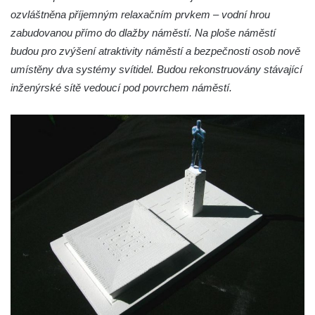
Socha Tygr v ZOO Hluboká
ozvláštněna příjemným relaxačním prvkem – vodní hrou
Socha Želva v ZOO Hluboká
zabudovanou přímo do dlažby náměstí. Na ploše náměstí
budou pro zvýšení atraktivity náměstí a bezpečnosti osob nově
Socha Kozorožec horský v ZOO Hluboká
umístěny dva systémy svítidel. Budou rekonstruovány stávající
Socha Včela v ZOO Hluboká
inženýrské sítě vedoucí pod povrchem náměstí.
Socha Housenka v ZOO Hluboká
Socha Nosorožík v ZOO Hluboká
Socha Rosomák v ZOO Hluboká
Socha Beruška v ZOO Hluboká
Socha Vážka v ZOO Hluboká
Socha Volavka v ZOO Hluboká
Flamingo trůn v ZOO Hluboká
Lavička Kůň Převalského v ZOO Hluboká
Lysá nad Labem, barokní město Šporkovo
Socha Opičákovník v ZOO Hluboká
Socha Roháč v ZOO Hluboká