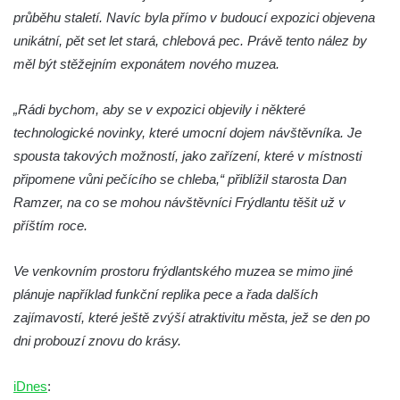
Duchcově
průběhu staletí. Navíc byla přímo v budoucí expozici objevena
Socha svatého Václava u kostela
unikátní, pět set let stará, chlebová pec. Právě tento nález by
Zvěstování Panny Marie v Duchcově
měl být stěžejním exponátem nového muzea.
Socha svatého Prokopa u kostela
„Rádi bychom, aby se v expozici objevily i některé
Zvěstování Panny Marie v Duchcově
technologické novinky, které umocní dojem návštěvníka. Je
Socha Hoch vytahující si trn z paty v Knížecí
spousta takových možností, jako zařízení, které v místnosti
zahradě v zámeckém parku v Duchcově
připomene vůni pečícího se chleba,“ přiblížil starosta Dan
Socha Niké v Knížecí zahradě v zámeckém
Ramzer, na co se mohou návštěvníci Frýdlantu těšit už v
parku v Duchcově
příštím roce.
Socha Walthera von der Vogelweide v
Duchcově
Ve venkovním prostoru frýdlantského muzea se mimo jiné
Busta Bedřicha Smetany v sadech B.
plánuje například funkční replika pece a řada dalších
Smetany v Duchcově
zajímavostí, které ještě zvýší atraktivitu města, jež se den po
dni probouzí znovu do krásy.
Busta Ludwiga van Beethovena v sadech
B. Smetany v Duchcově
iDnes
:
Pomník neznámého účelu v sadech Boženy