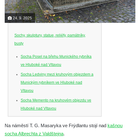
24. 9. 2025
Sochy, skulptury, statue, reliéfy, památníky,
busty
Socha Posel na břehu Munického rybníka
ve Hluboké nad Vltavou
Socha Ledviny mezi kruhovým objezdem a
Munickým rybníkem ve Hluboké nad
Vltavou
Socha Memento na kruhovém objezdu ve
Hluboké nad Vltavou
Socha Chalikotérium v ZOO Hluboká
Na náměstí T. G. Masaryka ve Frýdlantu stojí nad
kašnou
Socha Smilodon v ZOO Hluboká
socha Albrechta z Valdštejna
.
Socha Veledaněk v ZOO Hluboká