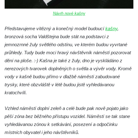
Socha Mystik v ZOO Hluboká
Návrh nové kašny
Reliéf Rodina a práce na budově záložny
čp. 69/1 v Českých Budějovicích
Představujeme vítězný a konečný model budoucí
kašny
,
Socha Jana Valeria Jirsíka u Černé věže v
bronzová socha Valdštejna bude stát na podstavci z
Českých Budějovicích
jemnozrnné žuly světlého odstínu, ve kterém budou vyvrtané
průhledy. Tudy bude moci hravý návštěvník náměstí pozorovat
Socha Krista klesajícího pod křížem u
dění na ploše. :-) Kašna je také z žuly, dno je vyskládáno z
kostela svatého Mikuláše v Českých
nerezových tvarovek doplněných o světla a vývěr vody. Kromě
Budějovicích
vody v kašně budou přímo v dlažbě náměstí zabudované
Socha svatého Jana Nepomuckého u
trysky, které obzvláště v létě budou jistě vyhledávanou
kostela svaté Rodiny v Českých
kratochvílí.
Budějovicích
Socha S tebou v parku na Senovážném
Vzhled náměstí doplní zeleň a celé bude pak nově pojato jako
náměstí v Českých Budějovicích
pěší zóna bez běžného přístupu vozidel. Náměstí se tak stane
Socha Tornádo v parku na Senovážném
vyhledávanou zónou k setkávání, posezení a odpočinku
náměstí v Českých Budějovicích
místních obyvatel i jeho návštěvníků.