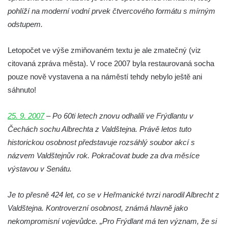
Fischera na domě čp. 5/16 na třídě 9.
pohlíží na moderní vodní prvek čtvercového formátu s mírným
května v Rumburku
odstupem.
Pamětní deska Johanna Neumanna
Letopočet ve výše zmiňovaném textu je ale zmatečný (viz
severně od Tokáně
citovaná zpráva města). V roce 2007 byla restaurovaná socha
Obrázek svatého Huberta na buku svatého
pouze nově vystavena a na náměstí tehdy nebylo ještě ani
Huberta
sáhnuto!
Obrázek svatého Jakuba na skále u cesty
východně od Srbské Kamenice
25. 9. 2007
– Po 60ti letech znovu odhalili ve Frýdlantu v
Busta Jana Amose Komenského na domě
Čechách sochu Albrechta z Valdštejna. Právě letos tuto
čp. 37 v Račicích
historickou osobnost představuje rozsáhlý soubor akcí s
názvem Valdštejnův rok. Pokračovat bude za dva měsíce
Socha ležícího koně v Sadech
výstavou v Senátu.
Československé armády v Teplicích
Socha Medvídě v Tierpark Chemnitz
Je to přesně 424 let, co se v Heřmanické tvrzi narodil Albrecht z
Sochy Ležící žena v Tierpark Chemnitz
Valdštejna. Kontroverzní osobnost, známá hlavně jako
Sochy Ptáci v Tierpark Chemnitz
nekompromisní vojevůdce. „Pro Frýdlant má ten význam, že si