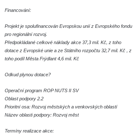
Sousoší Humanoidi na Lannově třídě v
Českých Budějovicích
Financování:
Pomník Vojtěcha Adalberta Lanny v parku
Projekt je spolufinancován Evropskou unií z Evropského fondu
Na Sadech v Českých Budějovicích
pro regionální rozvoj.
Pomník Přemysla Otakara II. v parku Na
Předpokládané celkové náklady akce 37,3 mil. Kč, z toho
Sadech v Českých Budějovicích
dotace z Evropské unie a ze Státního rozpočtu 32,7 mil. Kč , z
Socha Mateřství v parku Na Sadech v
toho podíl Města Frýdlant 4,6 mil. Kč
Českých Budějovicích
Památník Otokara Mokrého v parku Na
Odkud plynou dotace?
Sadech v Českých Budějovicích
Poslední dochovaný tramvajový sloup na
Operační program ROP NUTS II SV
Pražské třídě v Českých Budějovicích
Oblast podpory 2.2
Prioritní osa: Rozvoj městských a venkovských oblastí
Socha Civilizovaní na Husově třídě v
Název oblasti podpory: Rozvoj měst
Českých Budějovicích
Socha svatého Jana Nepomuckého Na
Termíny realizace akce:
Sadech u Mlýnské stoky v Českých