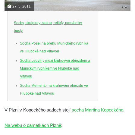
27. 5. 2011
Sochy, skulptury, statue, reliéfy, památníky,
busty
Socha Posel na břehu Munického rybníka
ve Hluboké nad Vltavou
Socha Ledviny mezi kruhovým objezdem a
Munickým rybníkem ve Hluboké nad
Vltavou
Socha Memento na kruhovém objezdu ve
Hluboké nad Vltavou
Socha Chalikotérium v ZOO Hluboká
V Plzni v Kopeckého sadech stojí
socha Martina Kopeckého
.
Socha Smilodon v ZOO Hluboká
Socha Veledaněk v ZOO Hluboká
Na webu o památkách Plzně
:
Socha Koroun bezzubý v ZOO Hluboká