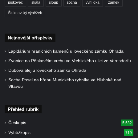
pískovec
skála
sloup
socha
vyhlídka
zámek
Sousoší svatého Václava, svatého Floriána
a svatého Jana Nepomuckého východně
Šluknovský výběžek
od Mezné
Socha vodníka na trase naučné stezky v
Nejnovější příspěvky
Srbské Kamenici
Podstavec v zámecké zahradě v Duchcově
Lapidárium hraničních kamenů u loveckého zámku Ohrada
Sousoší dětí u obecního úřadu v Janově
Zvonice na Pěnkavčím vrchu ve Vrchlického ulici ve Varnsdorfu
Socha Andromedé u pavilonu Reinerovy
Dubová alej u loveckého zámku Ohrada
fresky v Duchcově
Socha Posel na břehu Munického rybníka ve Hluboké nad
Socha Amfitrité u pavilonu Reinerovy fresky
Vltavou
v Duchcově
Socha Flóry u pavilonu Reinerovy fresky v
Přehled rubrik
Duchcově
Socha Afrodité u pavilonu Reinerovy fresky
Českopis
5 532
v Duchcově
Výběžkopis
719
Pamětní kámen rybníka Barbory v