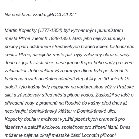
Reliéf Rodina a práce na budově záložny
Na podstavci vzadu: „MDCCCLXI.“
čp. 69/1 v Českých Budějovicích
Socha Jana Valeria Jirsíka u Černé věže v
Martin Kopecký (1777-1854) byl významným purkmistrem
Českých Budějovicích
města Plzně v letech 1828-1850. Mezi jeho nejvýznamnější
Socha Krista klesajícího pod křížem u
počiny patří odstranění středověkých hradeb kolem historického
kostela svatého Mikuláše v Českých
centra Plzně, na jejichž místě pak byly založeny okružní sady.
Budějovicích
Jedna z jejich částí dnes nese jméno Kopeckého sady po svém
Socha svatého Jana Nepomuckého u
zakladateli. Jeho dalším významným dílem bylo postavení tří
kostela svaté Rodiny v Českých
kašen na rozích dnešního náměstí Republiky ve 30. letech 19.
Budějovicích
století, tyto kašny byly napojeny na vodárenskou věž v Pražské
Socha S tebou v parku na Senovážném
ulici a zásobovaly střed města pitnou vodou. Zasloužil se také o
náměstí v Českých Budějovicích
přivedení vody z pramenů na Roudné do kašny před dnes již
neexistující dominikánský klášter v Dominikánské ulici.
Socha Tornádo v parku na Senovážném
Kopecký doufal v možnost využití plzeňských pramenů pro
náměstí v Českých Budějovicích
lázeňství a založil akciovou společnost pro zřízení lázní. Dnes
Sousoší Humanoidi na Lannově třídě v
můžeme najít na okraji městské části Lochotín přírodní
Českých Budějovicích