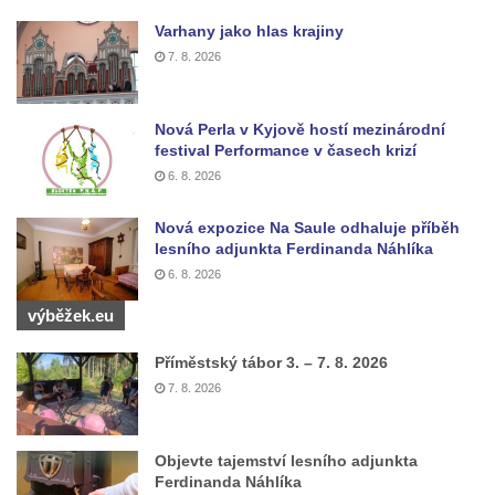
Českých Budějovicích
Varhany jako hlas krajiny
7. 8. 2026
Socha svatého Václava u pramene v
Semilech
Pamětní deska Tomáše Garrigue Masaryka
Nová Perla v Kyjově hostí mezinárodní
festival Performance v časech krizí
na radnici v Českých Budějovicích
6. 8. 2026
Pamětní deska na biskupské rezidenci v
Českých Budějovicích
Nová expozice Na Saule odhaluje příběh
lesního adjunkta Ferdinanda Náhlíka
Pamětní deska Josefa Hloucha na
6. 8. 2026
biskupské rezidenci v Českých
Budějovicích
výběžek.eu
Socha žáby u rybníčku na Náměstí v
Příměstský tábor 3. – 7. 8. 2026
Kamenném Újezdě
7. 8. 2026
Pamětní kámen družebních obcí Kamenný
Újezd a Krauchthal v parku na Náměstí v
Objevte tajemství lesního adjunkta
Kamenném Újezdě
Ferdinanda Náhlíka