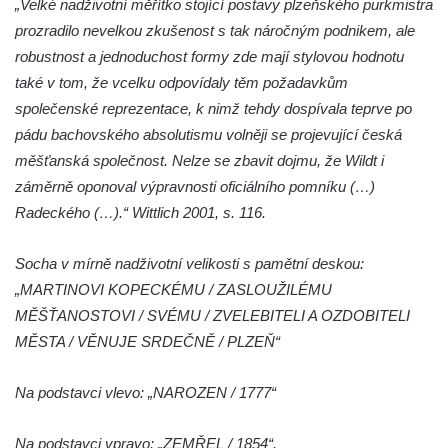
„Velké nadživotní měřítko stojící postavy plzeňského purkmistra
Socha Želva v ZOO Hluboká
prozradilo nevelkou zkušenost s tak náročným podnikem, ale
Socha Kozorožec horský v ZOO Hluboká
robustnost a jednoduchost formy zde mají stylovou hodnotu
Socha Včela v ZOO Hluboká
také v tom, že vcelku odpovídaly těm požadavkům
Socha Housenka v ZOO Hluboká
společenské reprezentace, k nimž tehdy dospívala teprve po
Socha Nosorožík v ZOO Hluboká
pádu bachovského absolutismu volněji se projevující česká
Socha Rosomák v ZOO Hluboká
měšťanská společnost. Nelze se zbavit dojmu, že Wildt i
záměrně oponoval výpravnosti oficiálního pomníku (…)
Socha Beruška v ZOO Hluboká
Radeckého (…).“ Wittlich 2001, s. 116.
Socha Vážka v ZOO Hluboká
Socha Volavka v ZOO Hluboká
Socha v mírně nadživotní velikosti s pamětní deskou:
Flamingo trůn v ZOO Hluboká
„MARTINOVI KOPECKÉMU / ZASLOUŽILÉMU
Lavička Kůň Převalského v ZOO Hluboká
MĚŠŤANOSTOVI / SVÉMU / ZVELEBITELI A OZDOBITELI
MĚSTA / VĚNUJE SRDEČNĚ / PLZEŇ“
Lysá nad Labem, barokní město Šporkovo
Socha Opičákovník v ZOO Hluboká
Na podstavci vlevo: „NAROZEN / 1777“
Socha Roháč v ZOO Hluboká
Socha Mystik v ZOO Hluboká
Na podstavci vpravo: „ZEMŘEL / 1854“.