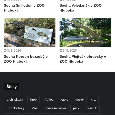
Socha býka před areálem firmy 2JCP v
Socha Smilodon v ZOO
Socha Veledaněk v ZOO
Hluboká
Hluboká
Račicích
Povodňový sloup II. v Dobříni
Povodňový sloup I. v Dobříni
Pamětní kámen vodního díla Josefův Důl
Socha svatého Floriána na domě čp. 3 v
Oparnu
3. 8. 2026
3. 8. 2026
Socha Koroun bezzubý v
Socha Plejtvák obrovský v
Socha svaté Anny u domu čp. 3 v Oparnu
ZOO Hluboká
ZOO Hluboká
Lavička Václava Havla v Pardubicích
Lavička Václava Havla v Novém Boru
Lavička Václava Havla v Krásné Lípě
Štítky
Upoutávka JduHřebenovkou u parkoviště
na Mezní Louce
architektura
hrob
hřbitov
kaple
kostel
kříž
Kamenný obelisk na vyhlídce u Pravčické
Lužické hory
Most
pamětní deska
park
pomník
brány