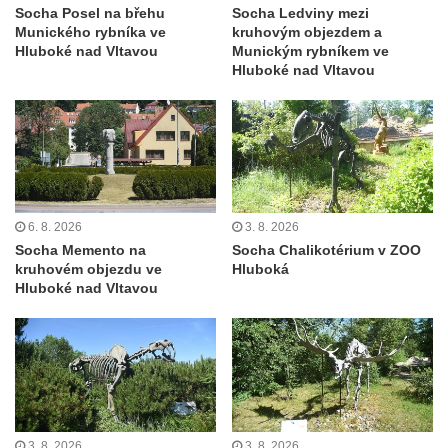
Socha divokého prasete před vstupem do
Socha Posel na břehu
Socha Ledviny mezi
Munického rybníka ve
kruhovým objezdem a
ZOO Dresden
Hluboké nad Vltavou
Munickým rybníkem ve
Socha světce severně od Lužce nad
Hluboké nad Vltavou
Vltavou
Pamětní kámen revitalizace Vltavy Vraňany
– Hořín u Lužce nad Vltavou
Strom svobody a památník 100 let republiky
a 30. výročí listopadu 1989 v Hrobčicích
6. 8. 2026
3. 8. 2026
Boží muka v parku před domem čp. 17 v
Socha Memento na
Socha Chalikotérium v ZOO
Hrobčicích
kruhovém objezdu ve
Hluboká
Hluboké nad Vltavou
Sochy „Klaun a dívenka“ v parku v centru
Hrobčic
Socha svatého Antonína poustevníka v
Mirošovicích
Socha vodníka u požární nádrže v
Mirošovicích
3. 8. 2026
3. 8. 2026