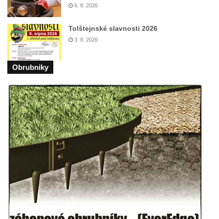
Socha na náměstí J. V. Kamarýta ve
6. 8. 2026
Velešíně
Tolštejnské slavnosti 2026
Pomník J. V. Kamarýta v Krumlovské ulici ve
3. 8. 2026
Velešíně
Pamětní deska arcibiskupa Micara ve
Obrubniky
vstupu do poutního místa Římov
Plastika Koule v Gutenbergově ulici v
Liberci
Pamětní deska Vojtěcha Kocmicha na
domě čp. 37 v ulici Betlém v Římově
Pomník na paměť zrušení roboty v Plavu
Socha vodníka v Plavu
Socha svatého Jana Nepomuckého v
Třebušíně
Pamětní deska Johanna Nepomuka
Fischera na domě čp. 5/16 na třídě 9.