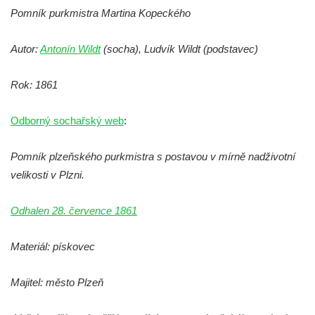
Pomník purkmistra Martina Kopeckého
Socha Plejtvák obrovský v ZOO Hluboká
Socha Medvěd jeskynní v ZOO Hluboká
Autor:
Antonín Wildt
(socha), Ludvík Wildt (podstavec)
Socha Mamutí lebka v ZOO Hluboká
Socha Mamut srstnatý v ZOO Hluboká
Rok: 1861
Socha Orel v ZOO Hluboká
Odborný sochařský web
:
Socha Vydry si hrají v ZOO Hluboká
Socha Přátelství v ZOO Hluboká
Pomník plzeňského purkmistra s postavou v mírně nadživotní
Socha Matka příroda v ZOO Hluboká
velikosti v Plzni.
Socha Lišky v ZOO Hluboká
Socha Kudlanka v ZOO Hluboká
Odhalen 28. července 1861
Socha Vlčice s mládětem v ZOO Hluboká
Materiál: pískovec
Socha Rys číhající na srnu v ZOO Hluboká
Socha Orlice v ZOO Hluboká
Majitel: město Plzeň
Socha Tygr v ZOO Hluboká