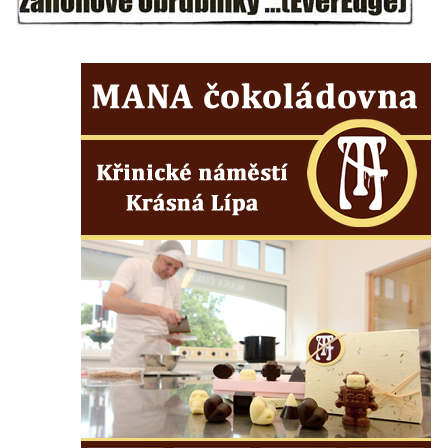
května v Rumburku
Pamětní deska Johanna Neumanna
severně od Tokáně
Obrázek svatého Huberta na buku svatého
Huberta
Obrázek svatého Jakuba na skále u cesty
východně od Srbské Kamenice
Busta Jana Amose Komenského na domě
čp. 37 v Račicích
Socha ležícího koně v Sadech
Československé armády v Teplicích
Socha Medvídě v Tierpark Chemnitz
Sochy Ležící žena v Tierpark Chemnitz
Sochy Ptáci v Tierpark Chemnitz
Socha Skupina jeřábů v Tierpark Chemnitz