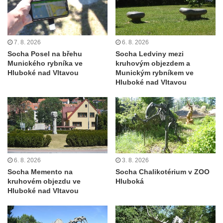
Socha Skupina jeřábů v Tierpark Chemnitz
Socha Panter v ZOO Leipzig
Socha Dívka s mušlí v ZOO Leipzig
7. 8. 2026
6. 8. 2026
Socha Tygr v ZOO Leipzig
Socha Posel na břehu
Socha Ledviny mezi
Munického rybníka ve
kruhovým objezdem a
Socha Atlet v ZOO Leipzig
Hluboké nad Vltavou
Munickým rybníkem ve
Socha Marabu v ZOO Leipzig
Hluboké nad Vltavou
Busta Karla Maxe Schneidera v ZOO
Leipzig
Socha Iásón v ZOO Leipzig
Socha Mladý slon v ZOO Leipzig
Socha Býk v ZOO Dresden
6. 8. 2026
3. 8. 2026
Socha Uprchlý otrok bojuje s divokým psem
Socha Memento na
Socha Chalikotérium v ZOO
kruhovém objezdu ve
Hluboká
v ZOO Dresden
Hluboké nad Vltavou
Socha krokodýla v ZOO Dresden
Socha slona v ZOO Dresden