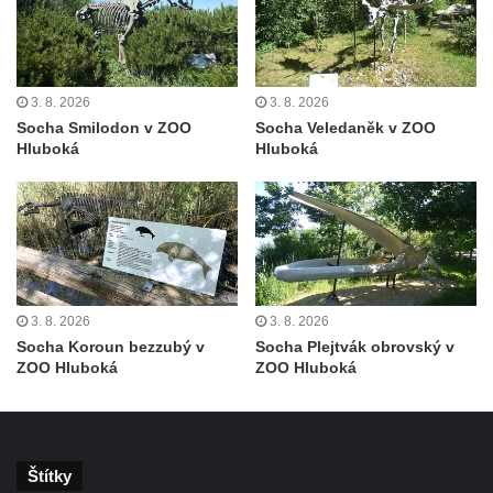
Socha Faun s medvíďaty v ZOO Dresden
Socha divokého prasete před vstupem do
ZOO Dresden
3. 8. 2026
3. 8. 2026
Socha světce severně od Lužce nad
Socha Smilodon v ZOO
Socha Veledaněk v ZOO
Vltavou
Hluboká
Hluboká
Pamětní kámen revitalizace Vltavy Vraňany
– Hořín u Lužce nad Vltavou
Strom svobody a památník 100 let republiky
a 30. výročí listopadu 1989 v Hrobčicích
Boží muka v parku před domem čp. 17 v
3. 8. 2026
3. 8. 2026
Hrobčicích
Socha Koroun bezzubý v
Socha Plejtvák obrovský v
Sochy „Klaun a dívenka“ v parku v centru
ZOO Hluboká
ZOO Hluboká
Hrobčic
Socha svatého Antonína poustevníka v
Mirošovicích
Štítky
Socha vodníka u požární nádrže v