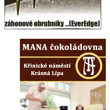
Kamenném Újezdě
Socha na náměstí J. V. Kamarýta ve
Velešíně
Pomník J. V. Kamarýta v Krumlovské ulici ve
Velešíně
Pamětní deska arcibiskupa Micara ve
vstupu do poutního místa Římov
Plastika Koule v Gutenbergově ulici v
Liberci
Pamětní deska Vojtěcha Kocmicha na
domě čp. 37 v ulici Betlém v Římově
Pomník na paměť zrušení roboty v Plavu
Socha vodníka v Plavu
Socha svatého Jana Nepomuckého v
Třebušíně
Pamětní deska Johanna Nepomuka