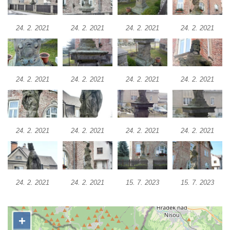
Socha Mystik v ZOO Hluboká
24. 2. 2021
24. 2. 2021
24. 2. 2021
24. 2. 2021
Reliéf Rodina a práce na budově záložny
čp. 69/1 v Českých Budějovicích
Socha Jana Valeria Jirsíka u Černé věže v
Českých Budějovicích
24. 2. 2021
24. 2. 2021
24. 2. 2021
24. 2. 2021
Socha Krista klesajícího pod křížem u
kostela svatého Mikuláše v Českých
Budějovicích
Socha svatého Jana Nepomuckého u
24. 2. 2021
24. 2. 2021
24. 2. 2021
24. 2. 2021
kostela svaté Rodiny v Českých
Budějovicích
Socha S tebou v parku na Senovážném
24. 2. 2021
24. 2. 2021
15. 7. 2023
15. 7. 2023
náměstí v Českých Budějovicích
Socha Tornádo v parku na Senovážném
náměstí v Českých Budějovicích