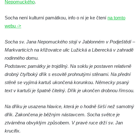
Nepomuckého
.
Socha Koroun bezzubý v ZOO Hluboká
Socha Plejtvák obrovský v ZOO Hluboká
Socha není kulturní památkou, info o ní je ke čtení
na tomto
webu ->
Socha Medvěd jeskynní v ZOO Hluboká
Socha Mamutí lebka v ZOO Hluboká
Socha sv. Jana Nepomuckého stojí v Jablonném v Podještědí –
Socha Mamut srstnatý v ZOO Hluboká
Markvarticích na křižovatce ulic Lužická a Liberecká v zahradě
Socha Orel v ZOO Hluboká
rodinného domu.
Socha Vydry si hrají v ZOO Hluboká
Podstavec památky je trojdílný. Na soklu je postaven relativně
drobný čtyřboký dřík s esovitě prohnutými stěnami. Na přední
Socha Přátelství v ZOO Hluboká
stěně se vyjímá kartuš ukončená korunkou. Německy psaný
Socha Matka příroda v ZOO Hluboká
text v kartuši je špatně čitelný. Dřík je ukončen drobnou římsou.
Socha Lišky v ZOO Hluboká
Socha Kudlanka v ZOO Hluboká
Na dříku je usazena hlavice, která je o hodně širší než samotný
Socha Vlčice s mládětem v ZOO Hluboká
dřík. Zakončena je běžným nástavcem. Socha světce je
ztvárněna obvyklým způsobem. V pravé ruce drží sv. Jan
Socha Rys číhající na srnu v ZOO Hluboká
krucifix.
Socha Orlice v ZOO Hluboká