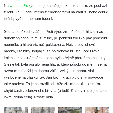
Socha Tygr v ZOO Hluboká
Na
webu Lužických hor
je o soše jen zmínka s tím, že pochází
Socha Želva v ZOO Hluboká
z roku 1733. Zda určeno z chronogramu na kartuši, nebo odkud
Socha Kozorožec horský v ZOO Hluboká
je údaj vyčten, nemám tušení.
Socha Včela v ZOO Hluboká
Socha poněkud zvláštní. Proti výše zmíněné obří hlavici nad
Socha Housenka v ZOO Hluboká
dříkem vypadá velmi subtilně, při pohledu zblízka pak poněkud
Socha Nosorožík v ZOO Hluboká
neuměle, a hlavě víc než poškozená. Nejvíc povrchově –
Socha Rosomák v ZOO Hluboká
mechy, lišejníky, loupající se povrchová krusta. Pod úrovní
Socha Beruška v ZOO Hluboká
kolen je znatelná spára, socha byla zřejmě přeražena na kusy.
Stejně tak byla asi ulomena hlava, která působí dojmem, že na
Socha Vážka v ZOO Hluboká
svém místě drží jen dobrou vůlí – velký kus hrtanu visí
Socha Volavka v ZOO Hluboká
vysloveně na vlásku. Sv. Jan krom krucifixu drží v pravačce
Flamingo trůn v ZOO Hluboká
také ratolest. Ta je na rozdíl od kříže zřejmě celá – krucifixu
Lavička Kůň Převalského v ZOO Hluboká
chybí části vodorovného břevna (a tudíž Kristovi ruce, jedna od
Lysá nad Labem, barokní město Šporkovo
lokte, druhá celá). Prostě bída.
Socha Opičákovník v ZOO Hluboká
Socha Roháč v ZOO Hluboká