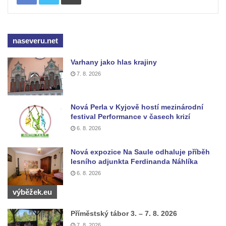
Budějovicích
Sochy brouků u Mlýnské stoky v Českých
Budějovicích
naseveru.net
Socha svatého Vincence Ferrerského na
nádvoří kláštera dominikánů v Českých
Varhany jako hlas krajiny
Budějovicích
7. 8. 2026
Socha svatého Zachariáše na nádvoří
kláštera dominikánů v Českých
Nová Perla v Kyjově hostí mezinárodní
Budějovicích
festival Performance v časech krizí
6. 8. 2026
Socha svatého Josefa na nádvoří kláštera
dominikánů v Českých Budějovicích
Nová expozice Na Saule odhaluje příběh
Socha svaté Anny na nádvoří kláštera
lesního adjunkta Ferdinanda Náhlíka
dominikánů v Českých Budějovicích
6. 8. 2026
Socha svatého Dominika na nádvoří
výběžek.eu
kláštera dominikánů v Českých
Příměstský tábor 3. – 7. 8. 2026
Budějovicích
7. 8. 2026