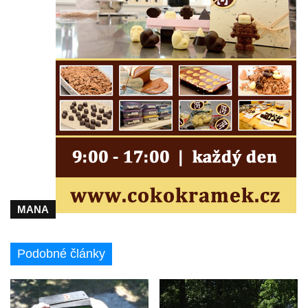
Fischera na domě čp. 5/16 na třídě 9.
května v Rumburku
Pamětní deska Johanna Neumanna
severně od Tokáně
Obrázek svatého Huberta na buku svatého
Huberta
Obrázek svatého Jakuba na skále u cesty
východně od Srbské Kamenice
Busta Jana Amose Komenského na domě
čp. 37 v Račicích
MANA
Socha ležícího koně v Sadech
Československé armády v Teplicích
Socha Medvídě v Tierpark Chemnitz
Podobné články
Sochy Ležící žena v Tierpark Chemnitz
Sochy Ptáci v Tierpark Chemnitz