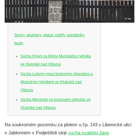
Sochy, skulptury, statue, reliéfy, památníky,
busty
Socha Posel na břehu Munického rybníka
ve Hluboké nad Vltavou
Socha Ledviny mezi kruhovým objezdem a
Munickým rybníkem ve Hluboké nad
Vltavou
Socha Memento na kruhovém objezdu ve
Hluboké nad Vltavou
Socha Chalikotérium v ZOO Hluboká
Na soukromém pozemku za plotem u čp. 143 v Liberecké ulici
Socha Smilodon v ZOO Hluboká
v Jablonném v Podještědí stojí
socha svatého Jana
Socha Veledaněk v ZOO Hluboká