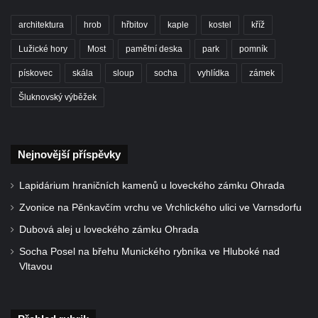
Mirošovicích
architektura
hrob
hřbitov
kaple
kostel
kříž
Socha býka před areálem firmy 2JCP v
Lužické hory
Most
pamětní deska
park
pomník
Račicích
pískovec
skála
sloup
socha
vyhlídka
zámek
Povodňový sloup II. v Dobříni
Šluknovský výběžek
Povodňový sloup I. v Dobříni
Pamětní kámen vodního díla Josefův Důl
Socha svatého Floriána na domě čp. 3 v
Nejnovější příspěvky
Oparnu
Socha svaté Anny u domu čp. 3 v Oparnu
Lapidárium hraničních kamenů u loveckého zámku Ohrada
Lavička Václava Havla v Pardubicích
Zvonice na Pěnkavčím vrchu ve Vrchlického ulici ve Varnsdorfu
Lavička Václava Havla v Novém Boru
Dubová alej u loveckého zámku Ohrada
Lavička Václava Havla v Krásné Lípě
Socha Posel na břehu Munického rybníka ve Hluboké nad
Vltavou
Upoutávka JduHřebenovkou u parkoviště
na Mezní Louce
Kamenný obelisk na vyhlídce u Pravčické