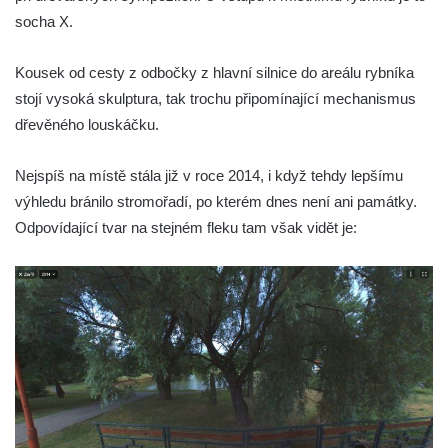
socha X.
Socha Mamutí lebka v ZOO Hluboká
Socha Mamut srstnatý v ZOO Hluboká
Kousek od cesty z odbočky z hlavní silnice do areálu rybníka
Socha Orel v ZOO Hluboká
stojí vysoká skulptura, tak trochu připomínající mechanismus
Socha Vydry si hrají v ZOO Hluboká
dřevěného louskáčku.
Socha Přátelství v ZOO Hluboká
Nejspíš na místě stála již v roce 2014, i když tehdy lepšímu
Socha Matka příroda v ZOO Hluboká
výhledu bránilo stromořadí, po kterém dnes není ani památky.
Socha Lišky v ZOO Hluboká
Odpovídající tvar na stejném fleku tam však vidět je:
Socha Kudlanka v ZOO Hluboká
Socha Vlčice s mládětem v ZOO Hluboká
Socha Rys číhající na srnu v ZOO Hluboká
Socha Orlice v ZOO Hluboká
Socha Tygr v ZOO Hluboká
Socha Želva v ZOO Hluboká
Socha Kozorožec horský v ZOO Hluboká