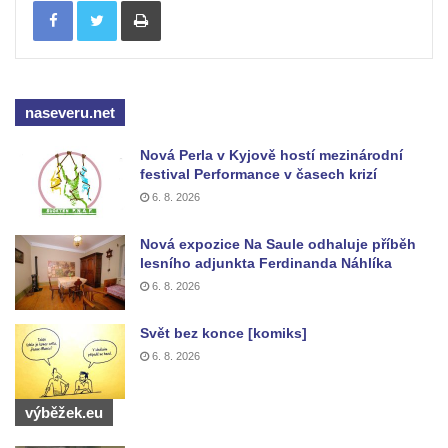
Pomník Přemysla Otakara II. v parku Na
Sadech v Českých Budějovicích
Socha Mateřství v parku Na Sadech v
Českých Budějovicích
naseveru.net
Památník Otokara Mokrého v parku Na
Nová Perla v Kyjově hostí mezinárodní
Sadech v Českých Budějovicích
festival Performance v časech krizí
Poslední dochovaný tramvajový sloup na
6. 8. 2026
Pražské třídě v Českých Budějovicích
Nová expozice Na Saule odhaluje příběh
Socha Civilizovaní na Husově třídě v
lesního adjunkta Ferdinanda Náhlíka
Českých Budějovicích
6. 8. 2026
Socha svatého Jana Nepomuckého Na
Svět bez konce [komiks]
Sadech u Mlýnské stoky v Českých
6. 8. 2026
Budějovicích
Sochy brouků u Mlýnské stoky v Českých
výběžek.eu
Budějovicích