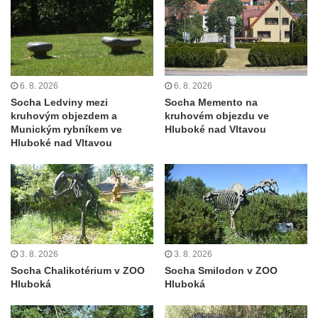
severně od Tokáně
Obrázek svatého Huberta na buku svatého
Huberta
Obrázek svatého Jakuba na skále u cesty
6. 8. 2026
6. 8. 2026
východně od Srbské Kamenice
Socha Ledviny mezi
Socha Memento na
Busta Jana Amose Komenského na domě
kruhovým objezdem a
kruhovém objezdu ve
čp. 37 v Račicích
Munickým rybníkem ve
Hluboké nad Vltavou
Hluboké nad Vltavou
Socha ležícího koně v Sadech
Československé armády v Teplicích
Socha Medvídě v Tierpark Chemnitz
Sochy Ležící žena v Tierpark Chemnitz
Sochy Ptáci v Tierpark Chemnitz
3. 8. 2026
3. 8. 2026
Socha Skupina jeřábů v Tierpark Chemnitz
Socha Chalikotérium v ZOO
Socha Smilodon v ZOO
Socha Panter v ZOO Leipzig
Hluboká
Hluboká
Socha Dívka s mušlí v ZOO Leipzig