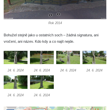
Socha Včela v ZOO Hluboká
Socha Housenka v ZOO Hluboká
Socha Nosorožík v ZOO Hluboká
Rok 2014
Socha Rosomák v ZOO Hluboká
Socha Beruška v ZOO Hluboká
Bohužel stejně jako u ostatních soch – žádná signatura, ani
Socha Vážka v ZOO Hluboká
vročení, ani název. Kdo kdy a co najít nejde.
Socha Volavka v ZOO Hluboká
Flamingo trůn v ZOO Hluboká
Lavička Kůň Převalského v ZOO Hluboká
24. 6. 2024
24. 6. 2024
24. 6. 2024
24. 6. 2024
Lysá nad Labem, barokní město Šporkovo
Socha Opičákovník v ZOO Hluboká
Socha Roháč v ZOO Hluboká
Socha Mystik v ZOO Hluboká
24. 6. 2024
24. 6. 2024
Reliéf Rodina a práce na budově záložny
čp. 69/1 v Českých Budějovicích