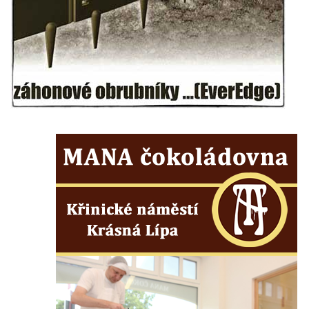
Semilech
Pamětní deska Tomáše Garrigue Masaryka
na radnici v Českých Budějovicích
Pamětní deska na biskupské rezidenci v
Českých Budějovicích
Pamětní deska Josefa Hloucha na
biskupské rezidenci v Českých
Budějovicích
Socha žáby u rybníčku na Náměstí v
Kamenném Újezdě
Pamětní kámen družebních obcí Kamenný
Újezd a Krauchthal v parku na Náměstí v
Kamenném Újezdě
Socha na náměstí J. V. Kamarýta ve
Velešíně