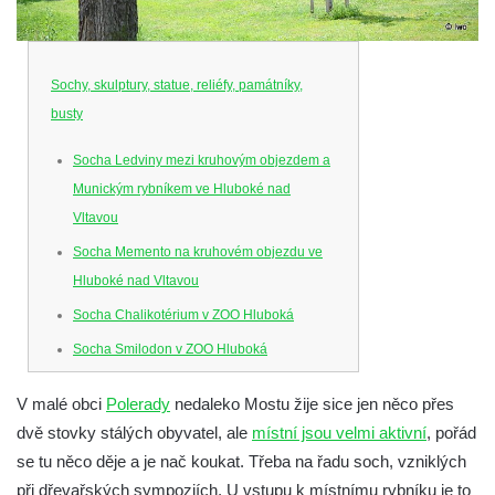
Sochy, skulptury, statue, reliéfy, památníky,
busty
Socha Ledviny mezi kruhovým objezdem a
Munickým rybníkem ve Hluboké nad
Vltavou
Socha Memento na kruhovém objezdu ve
Hluboké nad Vltavou
Socha Chalikotérium v ZOO Hluboká
Socha Smilodon v ZOO Hluboká
Socha Veledaněk v ZOO Hluboká
V malé obci
Polerady
nedaleko Mostu žije sice jen něco přes
Socha Koroun bezzubý v ZOO Hluboká
dvě stovky stálých obyvatel, ale
místní jsou velmi aktivní
, pořád
Socha Plejtvák obrovský v ZOO Hluboká
se tu něco děje a je nač koukat. Třeba na řadu soch, vzniklých
Socha Medvěd jeskynní v ZOO Hluboká
při dřevařských sympoziích. U vstupu k místnímu rybníku je to