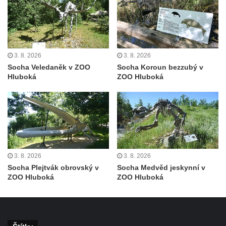
Socha Tygr v ZOO Leipzig
Socha Atlet v ZOO Leipzig
Socha Marabu v ZOO Leipzig
Busta Karla Maxe Schneidera v ZOO
3. 8. 2026
3. 8. 2026
Leipzig
Socha Veledaněk v ZOO
Socha Koroun bezzubý v
Hluboká
ZOO Hluboká
Socha Iásón v ZOO Leipzig
Socha Mladý slon v ZOO Leipzig
Socha Býk v ZOO Dresden
Socha Uprchlý otrok bojuje s divokým psem
v ZOO Dresden
Socha krokodýla v ZOO Dresden
3. 8. 2026
3. 8. 2026
Socha Plejtvák obrovský v
Socha Medvěd jeskynní v
Socha slona v ZOO Dresden
ZOO Hluboká
ZOO Hluboká
Socha Faun s medvíďaty v ZOO Dresden
Socha divokého prasete před vstupem do
ZOO Dresden