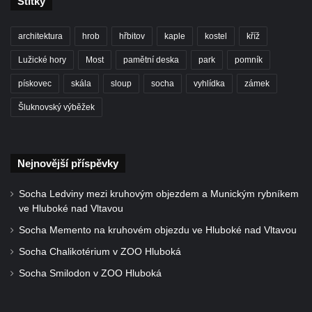
Štítky
Socha světce severně od Lužce nad
Vltavou
architektura
hrob
hřbitov
kaple
kostel
kříž
Pamětní kámen revitalizace Vltavy Vraňany
Lužické hory
Most
pamětní deska
park
pomník
– Hořín u Lužce nad Vltavou
pískovec
skála
sloup
socha
vyhlídka
zámek
Strom svobody a památník 100 let republiky
a 30. výročí listopadu 1989 v Hrobčicích
Šluknovský výběžek
Boží muka v parku před domem čp. 17 v
Hrobčicích
Nejnovější příspěvky
Sochy „Klaun a dívenka“ v parku v centru
Hrobčic
Socha Ledviny mezi kruhovým objezdem a Munickým rybníkem
Socha svatého Antonína poustevníka v
ve Hluboké nad Vltavou
Mirošovicích
Socha Memento na kruhovém objezdu ve Hluboké nad Vltavou
Socha vodníka u požární nádrže v
Socha Chalikotérium v ZOO Hluboká
Mirošovicích
Socha Smilodon v ZOO Hluboká
Socha býka před areálem firmy 2JCP v
Račicích