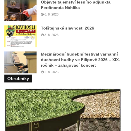
Socha svatého Vincence Ferrerského na
Objevte tajemství lesního adjunkta
Ferdinanda Náhlíka
nádvoří kláštera dominikánů v Českých
6. 8. 2026
Budějovicích
Socha svatého Zachariáše na nádvoří
Tolštejnské slavnosti 2026
kláštera dominikánů v Českých
3. 8. 2026
Budějovicích
Socha svatého Josefa na nádvoří kláštera
Mezinárodní hudební festival varhanní
dominikánů v Českých Budějovicích
duchovní hudby ve Filipově 2026 – XIX.
ročník – zahajovací koncert
Socha svaté Anny na nádvoří kláštera
2. 8. 2026
dominikánů v Českých Budějovicích
Obrubniky
Socha svatého Dominika na nádvoří
kláštera dominikánů v Českých
Budějovicích
Sousoší Kalvárie před klášterem
dominikánů u Piaristického náměstí v
Českých Budějovicích
Socha svatého Václava u pramene v