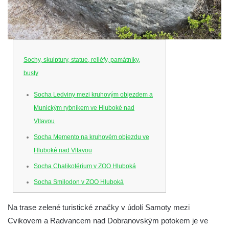
Sochy, skulptury, statue, reliéfy, památníky,
busty
Socha Ledviny mezi kruhovým objezdem a
Munickým rybníkem ve Hluboké nad
Vltavou
Socha Memento na kruhovém objezdu ve
Hluboké nad Vltavou
Socha Chalikotérium v ZOO Hluboká
Socha Smilodon v ZOO Hluboká
Socha Veledaněk v ZOO Hluboká
Na trase zelené turistické značky v údolí Samoty mezi
Socha Koroun bezzubý v ZOO Hluboká
Cvikovem a Radvancem nad Dobranovským potokem je ve