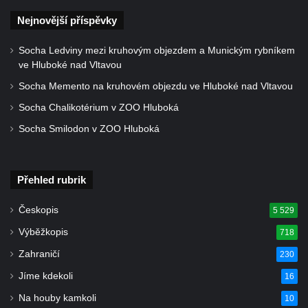
Socha Dívka s mušlí v ZOO Leipzig
Nejnovější příspěvky
Socha Tygr v ZOO Leipzig
Socha Ledviny mezi kruhovým objezdem a Munickým rybníkem
Socha Atlet v ZOO Leipzig
ve Hluboké nad Vltavou
Socha Marabu v ZOO Leipzig
Socha Memento na kruhovém objezdu ve Hluboké nad Vltavou
Busta Karla Maxe Schneidera v ZOO
Socha Chalikotérium v ZOO Hluboká
Leipzig
Socha Smilodon v ZOO Hluboká
Socha Iásón v ZOO Leipzig
Socha Mladý slon v ZOO Leipzig
Socha Býk v ZOO Dresden
Přehled rubrik
Socha Uprchlý otrok bojuje s divokým psem
Českopis
5 529
v ZOO Dresden
Výběžkopis
718
Socha krokodýla v ZOO Dresden
Zahraničí
230
Socha slona v ZOO Dresden
Jíme kdekoli
16
Socha Faun s medvíďaty v ZOO Dresden
Na houby kamkoli
10
Socha divokého prasete před vstupem do