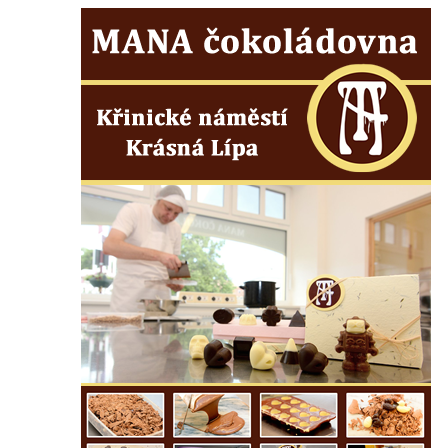
Budějovicích
Socha svatého Vincence Ferrerského na
nádvoří kláštera dominikánů v Českých
Budějovicích
Socha svatého Zachariáše na nádvoří
kláštera dominikánů v Českých
Budějovicích
Socha svatého Josefa na nádvoří kláštera
dominikánů v Českých Budějovicích
Socha svaté Anny na nádvoří kláštera
dominikánů v Českých Budějovicích
Socha svatého Dominika na nádvoří
kláštera dominikánů v Českých
Budějovicích
Sousoší Kalvárie před klášterem
dominikánů u Piaristického náměstí v