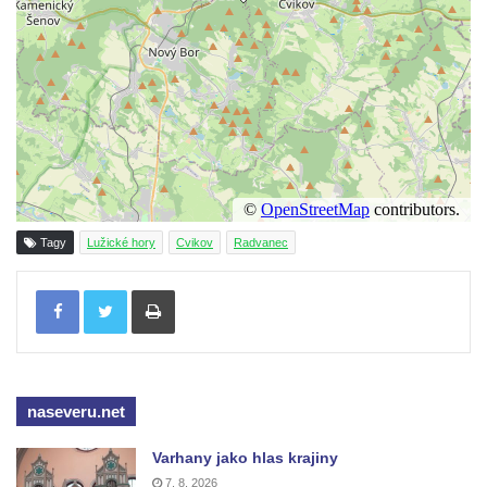
Socha Kozorožec horský v ZOO Hluboká
Socha Včela v ZOO Hluboká
Socha Housenka v ZOO Hluboká
Socha Nosorožík v ZOO Hluboká
Socha Rosomák v ZOO Hluboká
Socha Beruška v ZOO Hluboká
Socha Vážka v ZOO Hluboká
Tagy
Lužické hory
Cvikov
Radvanec
Socha Volavka v ZOO Hluboká
Tisknout
Flamingo trůn v ZOO Hluboká
Lavička Kůň Převalského v ZOO Hluboká
Lysá nad Labem, barokní město Šporkovo
Socha Opičákovník v ZOO Hluboká
naseveru.net
Socha Roháč v ZOO Hluboká
Varhany jako hlas krajiny
Socha Mystik v ZOO Hluboká
7. 8. 2026