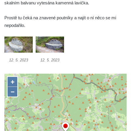
Socha Plejtvák obrovský v ZOO Hluboká
skalním balvanu vytesána kamenná lavička.
Socha Medvěd jeskynní v ZOO Hluboká
Prostě tu čeká na znavené poutníky a najít o ní něco se mi
Socha Mamutí lebka v ZOO Hluboká
nepodařilo.
Socha Mamut srstnatý v ZOO Hluboká
Socha Orel v ZOO Hluboká
Socha Vydry si hrají v ZOO Hluboká
Socha Přátelství v ZOO Hluboká
12. 5. 2023
12. 5. 2023
Socha Matka příroda v ZOO Hluboká
Socha Lišky v ZOO Hluboká
Socha Kudlanka v ZOO Hluboká
Socha Vlčice s mládětem v ZOO Hluboká
Socha Rys číhající na srnu v ZOO Hluboká
Socha Orlice v ZOO Hluboká
Socha Tygr v ZOO Hluboká
Socha Želva v ZOO Hluboká