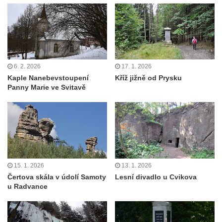
Velešíně
Pomník J. V. Kamarýta v Krumlovské ulici ve
Velešíně
Pamětní deska arcibiskupa Micara ve
vstupu do poutního místa Římov
6. 2. 2026
17. 1. 2026
Plastika Koule v Gutenbergově ulici v
Kaple Nanebevstoupení
Kříž jižně od Prysku
Panny Marie ve Svitavě
Liberci
Pamětní deska Vojtěcha Kocmicha na
domě čp. 37 v ulici Betlém v Římově
Pomník na paměť zrušení roboty v Plavu
Socha vodníka v Plavu
Socha svatého Jana Nepomuckého v
15. 1. 2026
13. 1. 2026
Čertova skála v údolí Samoty
Lesní divadlo u Cvikova
Třebušíně
u Radvance
Pamětní deska Johanna Nepomuka
Fischera na domě čp. 5/16 na třídě 9.
května v Rumburku