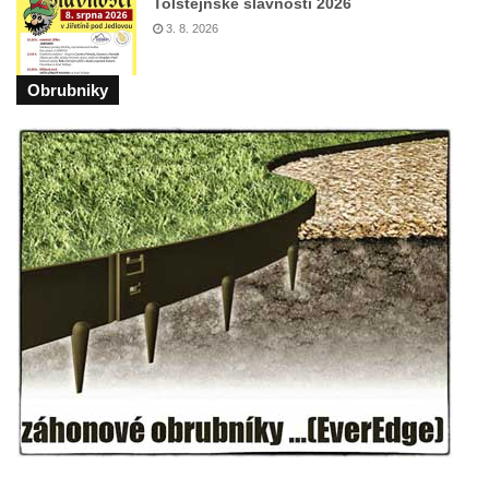
Tolštejnské slavnosti 2026
Pomník Vojtěcha Adalberta Lanny v parku
3. 8. 2026
Na Sadech v Českých Budějovicích
Pomník Přemysla Otakara II. v parku Na
Obrubniky
Sadech v Českých Budějovicích
Socha Mateřství v parku Na Sadech v
Českých Budějovicích
Památník Otokara Mokrého v parku Na
Sadech v Českých Budějovicích
Poslední dochovaný tramvajový sloup na
Pražské třídě v Českých Budějovicích
Socha Civilizovaní na Husově třídě v
Českých Budějovicích
Socha svatého Jana Nepomuckého Na
Sadech u Mlýnské stoky v Českých
Budějovicích
Sochy brouků u Mlýnské stoky v Českých