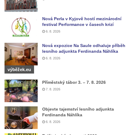
Reliéf Rodina a práce na budově záložny
čp. 69/1 v Českých Budějovicích
Nová Perla v Kyjově hostí mezinárodní
Socha Jana Valeria Jirsíka u Černé věže v
festival Performance v časech krizí
Českých Budějovicích
6. 8. 2026
Socha Krista klesajícího pod křížem u
kostela svatého Mikuláše v Českých
Nová expozice Na Saule odhaluje příběh
lesního adjunkta Ferdinanda Náhlíka
Budějovicích
6. 8. 2026
Socha svatého Jana Nepomuckého u
kostela svaté Rodiny v Českých
výběžek.eu
Budějovicích
Příměstský tábor 3. – 7. 8. 2026
Socha S tebou v parku na Senovážném
7. 8. 2026
náměstí v Českých Budějovicích
Socha Tornádo v parku na Senovážném
Objevte tajemství lesního adjunkta
náměstí v Českých Budějovicích
Ferdinanda Náhlíka
Sousoší Humanoidi na Lannově třídě v
6. 8. 2026
Českých Budějovicích