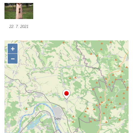
Reliéf Rodina a práce na budově záložny
čp. 69/1 v Českých Budějovicích
Socha Jana Valeria Jirsíka u Černé věže v
22. 7. 2021
Českých Budějovicích
Socha Krista klesajícího pod křížem u
kostela svatého Mikuláše v Českých
Budějovicích
Socha svatého Jana Nepomuckého u
kostela svaté Rodiny v Českých
Budějovicích
Socha S tebou v parku na Senovážném
náměstí v Českých Budějovicích
Socha Tornádo v parku na Senovážném
náměstí v Českých Budějovicích
Sousoší Humanoidi na Lannově třídě v
Českých Budějovicích