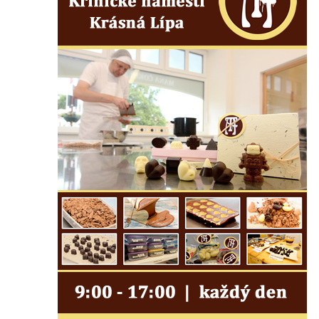
Socha na náměstí J. V. Kamarýta ve
Velešíně
Pomník J. V. Kamarýta v Krumlovské ulici ve
Velešíně
Pamětní deska arcibiskupa Micara ve
vstupu do poutního místa Římov
Plastika Koule v Gutenbergově ulici v
Liberci
Pamětní deska Vojtěcha Kocmicha na
domě čp. 37 v ulici Betlém v Římově
Pomník na paměť zrušení roboty v Plavu
Socha vodníka v Plavu
Socha svatého Jana Nepomuckého v
Třebušíně
Pamětní deska Johanna Nepomuka
Fischera na domě čp. 5/16 na třídě 9.