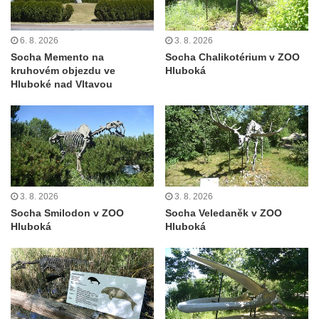
Socha Panter v ZOO Leipzig
Socha Dívka s mušlí v ZOO Leipzig
6. 8. 2026
3. 8. 2026
Socha Tygr v ZOO Leipzig
Socha Memento na
Socha Chalikotérium v ZOO
Socha Atlet v ZOO Leipzig
kruhovém objezdu ve
Hluboká
Hluboké nad Vltavou
Socha Marabu v ZOO Leipzig
Busta Karla Maxe Schneidera v ZOO
Leipzig
Socha Iásón v ZOO Leipzig
Socha Mladý slon v ZOO Leipzig
3. 8. 2026
3. 8. 2026
Socha Býk v ZOO Dresden
Socha Smilodon v ZOO
Socha Veledaněk v ZOO
Socha Uprchlý otrok bojuje s divokým psem
Hluboká
Hluboká
v ZOO Dresden
Socha krokodýla v ZOO Dresden
Socha slona v ZOO Dresden
Socha Faun s medvíďaty v ZOO Dresden