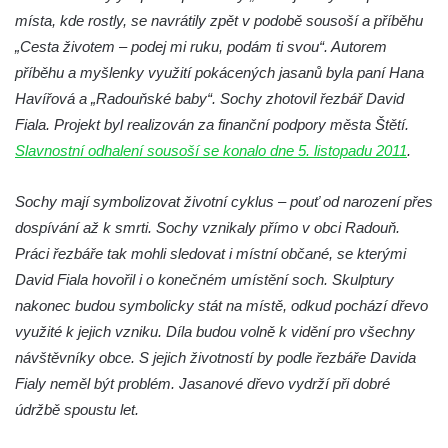
Socha Plejtvák obrovský v ZOO Hluboká
místa, kde rostly, se navrátily zpět v podobě sousoší a příběhu
„Cesta životem – podej mi ruku, podám ti svou“. Autorem
Socha Medvěd jeskynní v ZOO Hluboká
příběhu a myšlenky využití pokácených jasanů byla paní Hana
Socha Mamutí lebka v ZOO Hluboká
Havířová a „Radouňské baby“. Sochy zhotovil řezbář David
Socha Mamut srstnatý v ZOO Hluboká
Fiala. Projekt byl realizován za finanční podpory města Štětí.
Socha Orel v ZOO Hluboká
Slavnostní odhalení sousoší se konalo dne 5. listopadu 2011
.
Socha Vydry si hrají v ZOO Hluboká
Sochy mají symbolizovat životní cyklus – pouť od narození přes
Socha Přátelství v ZOO Hluboká
dospívání až k smrti. Sochy vznikaly přímo v obci Radouň.
Socha Matka příroda v ZOO Hluboká
Práci řezbáře tak mohli sledovat i místní občané, se kterými
Socha Lišky v ZOO Hluboká
David Fiala hovořil i o konečném umístění soch. Skulptury
Socha Kudlanka v ZOO Hluboká
nakonec budou symbolicky stát na místě, odkud pochází dřevo
Socha Vlčice s mládětem v ZOO Hluboká
využité k jejich vzniku. Díla budou volně k vidění pro všechny
návštěvníky obce. S jejich životností by podle řezbáře Davida
Socha Rys číhající na srnu v ZOO Hluboká
Fialy neměl být problém. Jasanové dřevo vydrží při dobré
Socha Orlice v ZOO Hluboká
údržbě spoustu let.
Socha Tygr v ZOO Hluboká