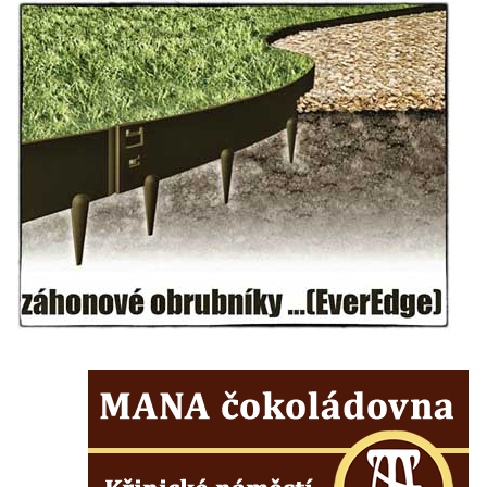
Českých Budějovicích
Socha svatého Václava u pramene v
Semilech
Pamětní deska Tomáše Garrigue Masaryka
na radnici v Českých Budějovicích
Pamětní deska na biskupské rezidenci v
Českých Budějovicích
Pamětní deska Josefa Hloucha na
biskupské rezidenci v Českých
Budějovicích
Socha žáby u rybníčku na Náměstí v
Kamenném Újezdě
Pamětní kámen družebních obcí Kamenný
Újezd a Krauchthal v parku na Náměstí v
Kamenném Újezdě