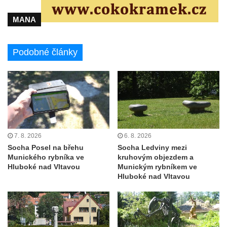
května v Rumburku
MANA
Pamětní deska Johanna Neumanna
severně od Tokáně
Obrázek svatého Huberta na buku svatého
Podobné články
Huberta
Obrázek svatého Jakuba na skále u cesty
východně od Srbské Kamenice
Busta Jana Amose Komenského na domě
čp. 37 v Račicích
7. 8. 2026
6. 8. 2026
Socha ležícího koně v Sadech
Socha Posel na břehu
Socha Ledviny mezi
Československé armády v Teplicích
Munického rybníka ve
kruhovým objezdem a
Socha Medvídě v Tierpark Chemnitz
Hluboké nad Vltavou
Munickým rybníkem ve
Hluboké nad Vltavou
Sochy Ležící žena v Tierpark Chemnitz
Sochy Ptáci v Tierpark Chemnitz
Socha Skupina jeřábů v Tierpark Chemnitz