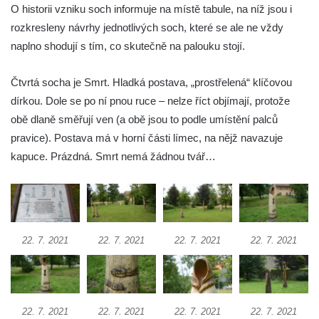
Socha Želva v ZOO Hluboká
O historii vzniku soch informuje na místě tabule, na níž jsou i
Socha Kozorožec horský v ZOO Hluboká
rozkresleny návrhy jednotlivých soch, které se ale ne vždy
naplno shodují s tím, co skutečně na palouku stojí.
Socha Včela v ZOO Hluboká
Socha Housenka v ZOO Hluboká
Čtvrtá socha je Smrt. Hladká postava, „prostřelená“ klíčovou
Socha Nosorožík v ZOO Hluboká
dírkou. Dole se po ní pnou ruce – nelze říct objímají, protože
Socha Rosomák v ZOO Hluboká
obě dlaně směřují ven (a obě jsou to podle umístění palců
Socha Beruška v ZOO Hluboká
pravice). Postava má v horní části límec, na nějž navazuje
kapuce. Prázdná. Smrt nemá žádnou tvář…
Socha Vážka v ZOO Hluboká
Socha Volavka v ZOO Hluboká
Flamingo trůn v ZOO Hluboká
Lavička Kůň Převalského v ZOO Hluboká
22. 7. 2021
22. 7. 2021
22. 7. 2021
22. 7. 2021
Lysá nad Labem, barokní město Šporkovo
Socha Opičákovník v ZOO Hluboká
Socha Roháč v ZOO Hluboká
22. 7. 2021
22. 7. 2021
22. 7. 2021
22. 7. 2021
Socha Mystik v ZOO Hluboká