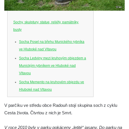
Sochy, skulptury, statue, reliéfy, památníky,
busty
Socha Posel na břehu Munického rybníka
ve Hluboké nad Vltavou
Socha Ledviny mezi kruhovým objezdem a
Munickým rybníkem ve Hluboké nad
Vltavou
Socha Memento na kruhovém objezdu ve
Hluboké nad Vltavou
Socha Chalikotérium v ZOO Hluboká
V parčíku ve středu obce Radouň stojí skupina soch z cyklu
Socha Smilodon v ZOO Hluboká
Cesta života. Čtvrtou z nich je Smrt.
Socha Veledaněk v ZOO Hluboká
Socha Koroun bezzubý v ZOO Hluboká
V roce 2010 byly v parku pokáceny „letité“ jasany. Do parku na