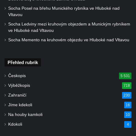
Socha býka před areálem firmy 2JCP v
Socha Posel na břehu Munického rybníka ve Hluboké nad
Račicích
Vltavou
Povodňový sloup II. v Dobříni
Socha Ledviny mezi kruhovým objezdem a Munickým rybníkem
ve Hluboké nad Vltavou
Povodňový sloup I. v Dobříni
Socha Memento na kruhovém objezdu ve Hluboké nad Vltavou
Pamětní kámen vodního díla Josefův Důl
Socha svatého Floriána na domě čp. 3 v
Oparnu
Přehled rubrik
Socha svaté Anny u domu čp. 3 v Oparnu
Českopis
5 531
Lavička Václava Havla v Pardubicích
Výběžkopis
718
Lavička Václava Havla v Novém Boru
Zahraničí
230
Lavička Václava Havla v Krásné Lípě
Jíme kdekoli
16
Upoutávka JduHřebenovkou u parkoviště
na Mezní Louce
Na houby kamkoli
10
Kamenný obelisk na vyhlídce u Pravčické
Kdokoli
4
brány