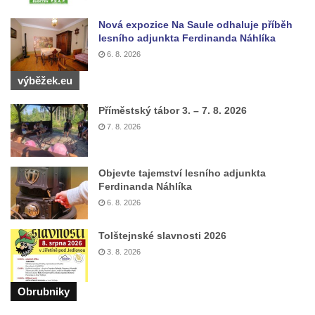
Sochy brouků u Mlýnské stoky v Českých
Budějovicích
Nová expozice Na Saule odhaluje příběh
lesního adjunkta Ferdinanda Náhlíka
Socha svatého Vincence Ferrerského na
6. 8. 2026
nádvoří kláštera dominikánů v Českých
Budějovicích
výběžek.eu
Socha svatého Zachariáše na nádvoří
Příměstský tábor 3. – 7. 8. 2026
kláštera dominikánů v Českých
7. 8. 2026
Budějovicích
Socha svatého Josefa na nádvoří kláštera
Objevte tajemství lesního adjunkta
dominikánů v Českých Budějovicích
Ferdinanda Náhlíka
Socha svaté Anny na nádvoří kláštera
6. 8. 2026
dominikánů v Českých Budějovicích
Tolštejnské slavnosti 2026
Socha svatého Dominika na nádvoří
3. 8. 2026
kláštera dominikánů v Českých
Budějovicích
Obrubniky
Sousoší Kalvárie před klášterem
dominikánů u Piaristického náměstí v