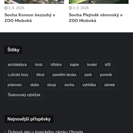
Socha divokého prasete před vstupem do
3. 8. 2026
3. 8. 2026
ZOO Dresden
Socha Koroun bezzubý v
Socha Plejtvák obrovský v
Socha světce severně od Lužce nad
ZOO Hluboká
ZOO Hluboká
Vltavou
Pamětní kámen revitalizace Vltavy Vraňany
– Hořín u Lužce nad Vltavou
Štítky
Strom svobody a památník 100 let republiky
a 30. výročí listopadu 1989 v Hrobčicích
architektura
hrob
hřbitov
kaple
kostel
kříž
Boží muka v parku před domem čp. 17 v
Lužické hory
Most
pamětní deska
park
pomník
Hrobčicích
pískovec
skála
sloup
socha
vyhlídka
zámek
Sochy „Klaun a dívenka“ v parku v centru
Hrobčic
Šluknovský výběžek
Socha svatého Antonína poustevníka v
Mirošovicích
Nejnovější příspěvky
Socha vodníka u požární nádrže v
Mirošovicích
Dubová alej u loveckého zámku Ohrada