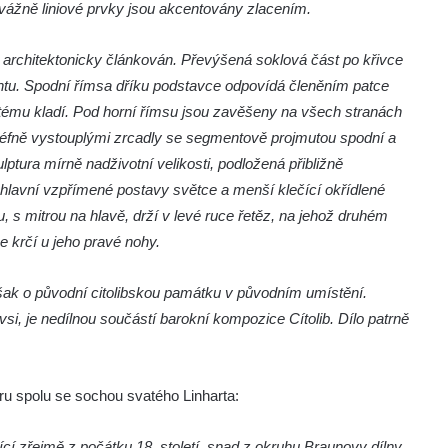
evážně liniové prvky jsou akcentovány zlacením.
architektonicky článkován. Převýšená soklová část po křivce
ntu. Spodní římsa dříku podstavce odpovídá členěním patce
utému kladí. Pod horní římsu jsou zavěšeny na všech stranách
reliéfně vystouplými zrcadly se segmentově projmutou spodní a
tura mírně nadživotní velikosti, podložená přibližně
hlavní vzpřímené postavy světce a menší klečící okřídlené
, s mitrou na hlavě, drží v levé ruce řetěz, na jehož druhém
e krčí u jeho pravé nohy.
šak o původní citolibskou památku v původním umístění.
, je nedílnou součástí barokní kompozice Cítolib. Dílo patrně
u spolu se sochou svatého Linharta:
cí zřejmě z počátku 18. století, snad z okruhu Braunovy dílny.