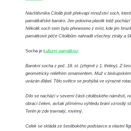
Socha Vydry si hrají v ZOO Hluboká
Návštěvníka Cítolib jistě překvapí množství soch, které
Socha Přátelství v ZOO Hluboká
památkářské baroko. Jen polovina plastik totiž pochází 
Socha Matka příroda v ZOO Hluboká
Několik soch sem bylo přeneseno z míst, kde jim hrozi
Socha Lišky v ZOO Hluboká
památkové péče Cítolibům nahradit všechny ztráty a ško
Socha Kudlanka v ZOO Hluboká
Socha je
kulturní památkou
:
Socha Vlčice s mládětem v ZOO Hluboká
Socha Rys číhající na srnu v ZOO Hluboká
Barokní socha z poč. 18. st. (zřejmě z 1. třetiny). Z š
Socha Orlice v ZOO Hluboká
geometricky reliéfním ornamentem. Muž v biskupském ro
Socha Tygr v ZOO Hluboká
uvázán ďábel. Tělo světce se prohýbá ve výrazné rotac
Socha Želva v ZOO Hluboká
Dílo se nachází v severní části citolibského náměstí, 
Socha Kozorožec horský v ZOO Hluboká
obrací čelem, avšak přímému výhledu brání vzrostlý st
Socha Včela v ZOO Hluboká
Terén je zde travnatý, rovinný.
Socha Housenka v ZOO Hluboká
Socha Nosorožík v ZOO Hluboká
Celek se skládá ze šestibokého podstavce a vlastní fi