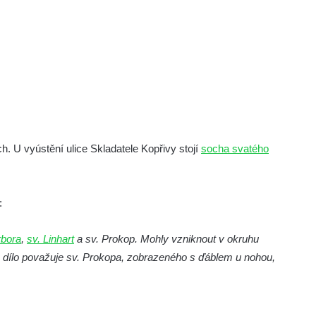
h. U vyústění ulice Skladatele Kopřivy stojí
socha svatého
:
rbora
,
sv. Linhart
a sv. Prokop. Mohly vzniknout v okruhu
é dílo považuje sv. Prokopa, zobrazeného s ďáblem u nohou,