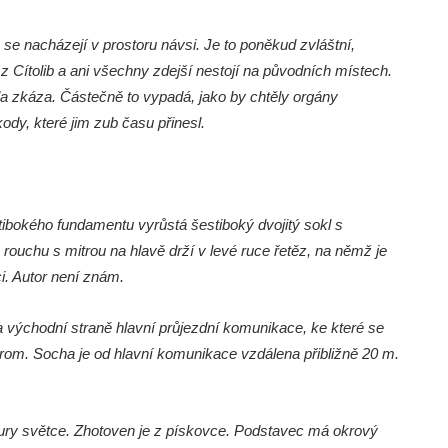
 se nacházejí v prostoru návsi. Je to poněkud zvláštní,
z Cítolib a ani všechny zdejší nestojí na původních místech.
la zkáza. Částečně to vypadá, jako by chtěly orgány
dy, které jim zub času přinesl.
estibokého fundamentu vyrůstá šestiboký dvojitý sokl s
uchu s mitrou na hlavě drží v levé ruce řetěz, na němž je
i. Autor není znám.
na východní straně hlavní průjezdní komunikace, ke které se
rom. Socha je od hlavní komunikace vzdálena přibližně 20 m.
gury světce. Zhotoven je z pískovce. Podstavec má okrový