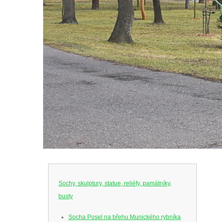
Sochy, skulptury, statue, reliéfy, památníky,
busty
Socha Posel na břehu Munického rybníka