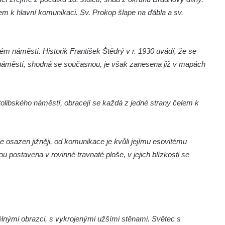
lem k hlavní komunikaci. Sv. Prokop šlape na ďábla a sv.
m náměstí. Historik František Štědrý v r. 1930 uvádí, že se
 náměstí, shodná se současnou, je však zanesena již v mapách
tolibského náměstí, obracejí se každá z jedné strany čelem k
t je osazen jižněji, od komunikace je kvůli jejímu esovitému
u postavena v rovinné travnaté ploše, v jejich blízkosti se
élnými obrazci, s vykrojenými užšími stěnami. Světec s