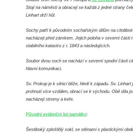
kostela svatého Mikuláše v Českých
Stojí na náměstí a obracejí se každá z jedné strany če
Budějovicích
Linhart drží hůl.
Socha svatého Jana Nepomuckého u
kostela svaté Rodiny v Českých
Sochy patří k původním sochařským dílům na cítolibské
Budějovicích
nacházejí před zámkem. Jejich poloha v severní části
Socha S tebou v parku na Senovážném
stabilního katastru z r. 1843 a následujících.
náměstí v Českých Budějovicích
Soubor dvou soch se nachází v severní spodní části ci
Socha Tornádo v parku na Senovážném
hlavní komunikaci.
náměstí v Českých Budějovicích
Sousoší Humanoidi na Lannově třídě v
Sv. Prokop je k silnici blíže, hledí k západu. Sv. Linhar
Českých Budějovicích
prohnutí více vzdálen, obrací se k východu. Obě díla jso
Pomník Vojtěcha Adalberta Lanny v parku
nacházejí stromy a keře.
Na Sadech v Českých Budějovicích
Pomník Přemysla Otakara II. v parku Na
Původní evidenční list památky
:
Sadech v Českých Budějovicích
Socha Mateřství v parku Na Sadech v
Šestiboký zploštělý sokl, se stěnami s plastickými obd