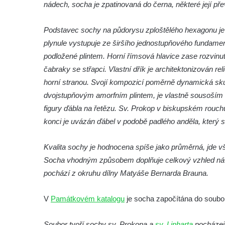
Socha Rosomák v ZOO Hluboká
nádech, socha je zpatinovaná do černa, některé její př
Socha Beruška v ZOO Hluboká
Podstavec sochy na půdorysu zploštělého hexagonu je 
Socha Vážka v ZOO Hluboká
plynule vystupuje ze širšího jednostupňového fundame
Socha Volavka v ZOO Hluboká
podložené plintem. Horní římsová hlavice zase rozvin
Flamingo trůn v ZOO Hluboká
čabraky se střapci. Vlastní dřík je architektonizován 
Lavička Kůň Převalského v ZOO Hluboká
horní stranou. Svojí kompozicí poměrně dynamická skulp
dvojstupňovým amorfním plintem, je vlastně sousoším 
Lysá nad Labem, barokní město Šporkovo
figury ďábla na řetězu. Sv. Prokop v biskupském rouchu
Socha Opičákovník v ZOO Hluboká
konci je uvázán ďábel v podobě padlého anděla, který s
Socha Roháč v ZOO Hluboká
Socha Mystik v ZOO Hluboká
Kvalita sochy je hodnocena spíše jako průměrná, jde v
Reliéf Rodina a práce na budově záložny
Socha vhodným způsobem doplňuje celkový vzhled návsi
čp. 69/1 v Českých Budějovicích
pochází z okruhu dílny Matyáše Bernarda Brauna.
Socha Jana Valeria Jirsíka u Černé věže v
V
Památkovém katalogu
je socha započítána do soubor
Českých Budějovicích
Socha Krista klesajícího pod křížem u
Soubor tvoří sochy sv. Prokopa a
sv. Linharta
pocházejí