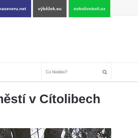
naseveru.net
výběžek.eu
cokolivokoli.cz
stí v Cítolibech