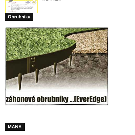
Obrubniky
MANA