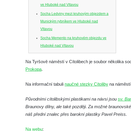
ve Hluboké nad Vltavou
Socha Ledviny mezi kruhovým objezdem a
Munickým rybníkem ve Hluboké nad
Vltavou
Socha Memento na kruhovém objezdu ve
Hluboké nad Vltavou
Socha Chalikotérium v ZOO Hluboká
Na Tyršově náměstí v Cítolibech je soubor několika soc
Socha Smilodon v ZOO Hluboká
Prokopa
.
Socha Veledaněk v ZOO Hluboká
Socha Koroun bezzubý v ZOO Hluboká
Na informační tabuli
naučné stezky Cítoliby
na náměstí
Socha Plejtvák obrovský v ZOO Hluboká
Původními cítolibskými plastikami na návsi jsou
sv. Ba
Socha Medvěd jeskynní v ZOO Hluboká
Braunovy dílny, ale také později. Za možné braunovsk
Socha Mamutí lebka v ZOO Hluboká
náš přední znalec přes barokní plastiky Pavel Preiss.
Socha Mamut srstnatý v ZOO Hluboká
Socha Orel v ZOO Hluboká
Na webu
: