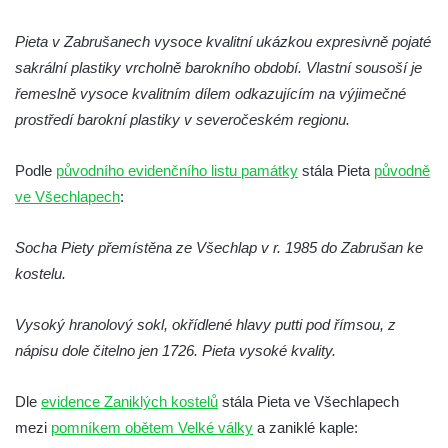
Socha Mystik v ZOO Hluboká
Pieta v Zabrušanech vysoce kvalitní ukázkou expresivně pojaté
Reliéf Rodina a práce na budově záložny
sakrální plastiky vrcholně barokního období. Vlastní sousoší je
čp. 69/1 v Českých Budějovicích
řemeslně vysoce kvalitním dílem odkazujícím na výjimečné
Socha Jana Valeria Jirsíka u Černé věže v
prostředí barokní plastiky v severočeském regionu.
Českých Budějovicích
Podle
původního evidenčního listu památky
stála Pieta
původně
Socha Krista klesajícího pod křížem u
ve Všechlapech
:
kostela svatého Mikuláše v Českých
Budějovicích
Socha Piety přemístěna ze Všechlap v r. 1985 do Zabrušan ke
Socha svatého Jana Nepomuckého u
kostelu.
kostela svaté Rodiny v Českých
Budějovicích
Vysoký hranolový sokl, okřídlené hlavy putti pod římsou, z
Socha S tebou v parku na Senovážném
nápisu dole čitelno jen 1726. Pieta vysoké kvality.
náměstí v Českých Budějovicích
Socha Tornádo v parku na Senovážném
Dle
evidence Zaniklých kostelů
stála Pieta ve Všechlapech
náměstí v Českých Budějovicích
mezi
pomníkem obětem Velké války
a zaniklé kaple: