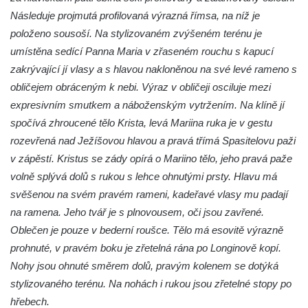
Socha Tygr v ZOO Hluboká
Následuje projmutá profilovaná výrazná římsa, na níž je
Socha Želva v ZOO Hluboká
položeno sousoší. Na stylizovaném zvýšeném terénu je
Socha Kozorožec horský v ZOO Hluboká
umístěna sedící Panna Maria v zřaseném rouchu s kapucí
zakrývající jí vlasy a s hlavou nakloněnou na své levé rameno s
Socha Včela v ZOO Hluboká
obličejem obráceným k nebi. Výraz v obličeji osciluje mezi
Socha Housenka v ZOO Hluboká
expresivním smutkem a náboženským vytržením. Na klíně jí
Socha Nosorožík v ZOO Hluboká
spočívá zhroucené tělo Krista, levá Mariina ruka je v gestu
Socha Rosomák v ZOO Hluboká
rozevřená nad Ježíšovou hlavou a pravá třímá Spasitelovu paži
Socha Beruška v ZOO Hluboká
v zápěstí. Kristus se zády opírá o Mariino tělo, jeho pravá paže
volně splývá dolů s rukou s lehce ohnutými prsty. Hlavu má
Socha Vážka v ZOO Hluboká
svěšenou na svém pravém rameni, kadeřavé vlasy mu padají
Socha Volavka v ZOO Hluboká
na ramena. Jeho tvář je s plnovousem, oči jsou zavřené.
Flamingo trůn v ZOO Hluboká
Oblečen je pouze v bederní roušce. Tělo má esovitě výrazně
Lavička Kůň Převalského v ZOO Hluboká
prohnuté, v pravém boku je zřetelná rána po Longinově kopí.
Lysá nad Labem, barokní město Šporkovo
Nohy jsou ohnuté směrem dolů, pravým kolenem se dotýká
stylizovaného terénu. Na nohách i rukou jsou zřetelné stopy po
Socha Opičákovník v ZOO Hluboká
hřebech.
Socha Roháč v ZOO Hluboká