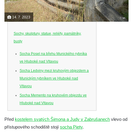
14. 7. 2023
Sochy, skulptury, statue, reliéfy, památníky,
busty
Socha Posel na břehu Munického rybníka
ve Hluboké nad Vltavou
Socha Ledviny mezi kruhovým objezdem a
Munickým rybníkem ve Hluboké nad
Vltavou
Socha Memento na kruhovém objezdu ve
Hluboké nad Vltavou
Socha Chalikotérium v ZOO Hluboká
Před
kostelem svatých Šimona a Judy v Zabrušanech
vlevo od
Socha Smilodon v ZOO Hluboká
přístupového schodiště stojí
socha Piety
.
Socha Veledaněk v ZOO Hluboká