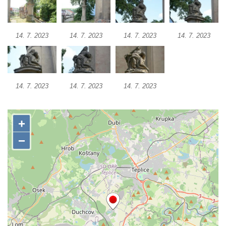
Kamenném Újezdě
Socha na náměstí J. V. Kamarýta ve
Velešíně
14. 7. 2023
14. 7. 2023
14. 7. 2023
14. 7. 2023
Pomník J. V. Kamarýta v Krumlovské ulici ve
Velešíně
Pamětní deska arcibiskupa Micara ve
14. 7. 2023
14. 7. 2023
14. 7. 2023
vstupu do poutního místa Římov
Plastika Koule v Gutenbergově ulici v
Liberci
Pamětní deska Vojtěcha Kocmicha na
domě čp. 37 v ulici Betlém v Římově
Pomník na paměť zrušení roboty v Plavu
Socha vodníka v Plavu
Socha svatého Jana Nepomuckého v
Třebušíně
Pamětní deska Johanna Nepomuka