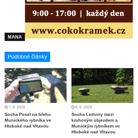
brány
Sousoší svatého Václava, svatého Floriána
a svatého Jana Nepomuckého východně
od Mezné
MANA
Socha vodníka na trase naučné stezky v
Srbské Kamenici
Podobné články
Podstavec v zámecké zahradě v Duchcově
Sousoší dětí u obecního úřadu v Janově
Socha Andromedé u pavilonu Reinerovy
fresky v Duchcově
Socha Amfitrité u pavilonu Reinerovy fresky
v Duchcově
7. 8. 2026
6. 8. 2026
Socha Flóry u pavilonu Reinerovy fresky v
Socha Posel na břehu
Socha Ledviny mezi
Munického rybníka ve
kruhovým objezdem a
Duchcově
Hluboké nad Vltavou
Munickým rybníkem ve
Socha Afrodité u pavilonu Reinerovy fresky
Hluboké nad Vltavou