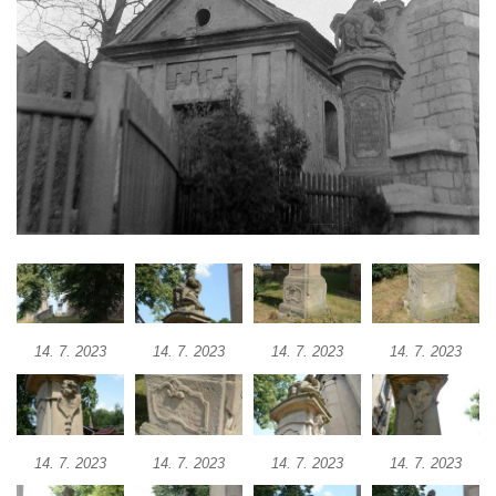
Sousoší Kalvárie před klášterem
dominikánů u Piaristického náměstí v
Českých Budějovicích
Socha svatého Václava u pramene v
Semilech
Pamětní deska Tomáše Garrigue Masaryka
na radnici v Českých Budějovicích
Pamětní deska na biskupské rezidenci v
Českých Budějovicích
Pamětní deska Josefa Hloucha na
biskupské rezidenci v Českých
Budějovicích
14. 7. 2023
14. 7. 2023
14. 7. 2023
14. 7. 2023
Socha žáby u rybníčku na Náměstí v
Kamenném Újezdě
Pamětní kámen družebních obcí Kamenný
14. 7. 2023
14. 7. 2023
14. 7. 2023
14. 7. 2023
Újezd a Krauchthal v parku na Náměstí v