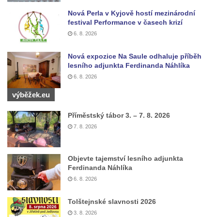
Socha Skupina jeřábů v Tierpark Chemnitz
Nová Perla v Kyjově hostí mezinárodní
Socha Panter v ZOO Leipzig
festival Performance v časech krizí
Socha Dívka s mušlí v ZOO Leipzig
6. 8. 2026
Socha Tygr v ZOO Leipzig
Nová expozice Na Saule odhaluje příběh
Socha Atlet v ZOO Leipzig
lesního adjunkta Ferdinanda Náhlíka
6. 8. 2026
Socha Marabu v ZOO Leipzig
Busta Karla Maxe Schneidera v ZOO
výběžek.eu
Leipzig
Příměstský tábor 3. – 7. 8. 2026
Socha Iásón v ZOO Leipzig
7. 8. 2026
Socha Mladý slon v ZOO Leipzig
Socha Býk v ZOO Dresden
Objevte tajemství lesního adjunkta
Socha Uprchlý otrok bojuje s divokým psem
Ferdinanda Náhlíka
v ZOO Dresden
6. 8. 2026
Socha krokodýla v ZOO Dresden
Tolštejnské slavnosti 2026
Socha slona v ZOO Dresden
3. 8. 2026