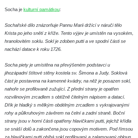
Socha Koroun bezzubý v ZOO Hluboká
Socha je
kulturní památkou
:
Socha Plejtvák obrovský v ZOO Hluboká
Sochařské dílo znázorňuje Pannu Marii držící v náruči tělo
Socha Medvěd jeskynní v ZOO Hluboká
Krista po jeho snětí z kříže. Tento výjev je umístěn na vysokém,
Socha Mamutí lebka v ZOO Hluboká
hranolovitém soklu. Sokl je zdoben putti a ve spodní části se
Socha Mamut srstnatý v ZOO Hluboká
nachází datace k roku 1726.
Socha Orel v ZOO Hluboká
Socha piety je umístěna na převýšeném podstavci u
Socha Vydry si hrají v ZOO Hluboká
jihozápadní štítové stěny kostela sv. Šimona a Judy. Soklová
Socha Přátelství v ZOO Hluboká
část je postavena na kamenné kvádry, na něž je posazen sokl,
Socha Matka příroda v ZOO Hluboká
nahoře se profilovaně zužující. Z přední strany je opatřen
Socha Lišky v ZOO Hluboká
rozvilinovým zrcadlem s obtížně čitelným nápisem a datací.
Socha Kudlanka v ZOO Hluboká
Dřík je hladký s mělkým obdélným zrcadlem s vykrajovanými
Socha Vlčice s mládětem v ZOO Hluboká
rohy a půlkruhovým závěrem na čelní a zadní straně. Boční
strany jsou v horní části opatřeny hlavičkami putti, jejichž křídla
Socha Rys číhající na srnu v ZOO Hluboká
se snáší dolů a zakončena jsou copovým motivem. Pod římsou
Socha Orlice v ZOO Hluboká
za hlavičkami putti obíhá sokl profilovaný a zalamovaný obloun.