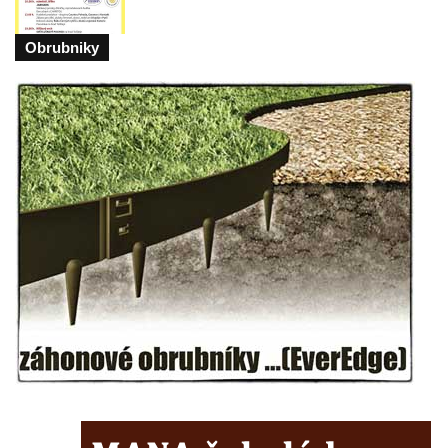
Socha Faun s medvíďaty v ZOO Dresden
Socha divokého prasete před vstupem do
Obrubniky
ZOO Dresden
Socha světce severně od Lužce nad
Vltavou
Pamětní kámen revitalizace Vltavy Vraňany
– Hořín u Lužce nad Vltavou
Strom svobody a památník 100 let republiky
a 30. výročí listopadu 1989 v Hrobčicích
Boží muka v parku před domem čp. 17 v
Hrobčicích
Sochy „Klaun a dívenka“ v parku v centru
Hrobčic
Socha svatého Antonína poustevníka v
Mirošovicích
Socha vodníka u požární nádrže v