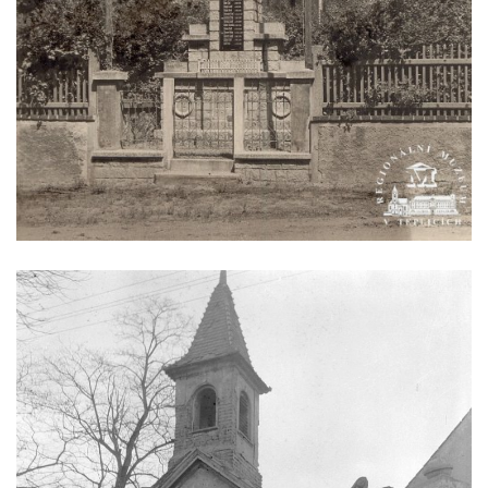
Budějovicích
Sochy brouků u Mlýnské stoky v Českých
Budějovicích
Socha svatého Vincence Ferrerského na
nádvoří kláštera dominikánů v Českých
Budějovicích
Socha svatého Zachariáše na nádvoří
kláštera dominikánů v Českých
Budějovicích
Socha svatého Josefa na nádvoří kláštera
dominikánů v Českých Budějovicích
Socha svaté Anny na nádvoří kláštera
dominikánů v Českých Budějovicích
Socha svatého Dominika na nádvoří
kláštera dominikánů v Českých
Budějovicích