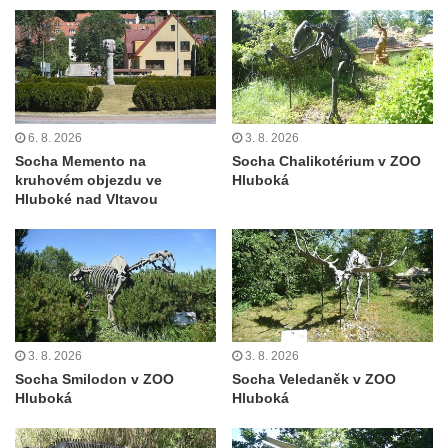
v Duchcově
Pamětní kámen rybníka Barbory v
Duchcově
Delfín na Sfingovém rybníku v zámeckém
parku v Duchcově
6. 8. 2026
3. 8. 2026
Sfinga II. na Sfingovém rybníku v
Socha Memento na
Socha Chalikotérium v ZOO
zámeckém parku v Duchcově
kruhovém objezdu ve
Hluboká
Hluboké nad Vltavou
Sfinga I. na Sfingovém rybníku v zámeckém
parku v Duchcově
Socha Minervy na nádvoří zámku v
Duchcově
Socha Herkula se saní na nádvoří zámku v
Duchcově
3. 8. 2026
3. 8. 2026
Socha Herkula se lvem na nádvoří zámku v
Socha Smilodon v ZOO
Socha Veledaněk v ZOO
Hluboká
Hluboká
Duchcově
Socha Marse na nádvoří zámku v