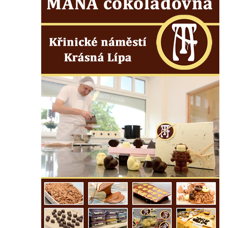
Mirošovicích
Socha býka před areálem firmy 2JCP v
Račicích
Povodňový sloup II. v Dobříni
Povodňový sloup I. v Dobříni
Pamětní kámen vodního díla Josefův Důl
Socha svatého Floriána na domě čp. 3 v
Oparnu
Socha svaté Anny u domu čp. 3 v Oparnu
Lavička Václava Havla v Pardubicích
Lavička Václava Havla v Novém Boru
Lavička Václava Havla v Krásné Lípě
Upoutávka JduHřebenovkou u parkoviště
na Mezní Louce
Kamenný obelisk na vyhlídce u Pravčické