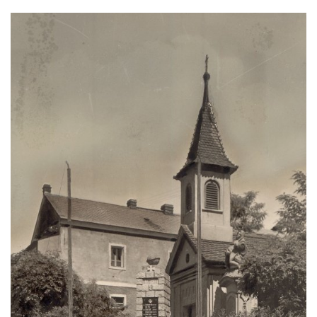
Sousoší Humanoidi na Lannově třídě v
Českých Budějovicích
Pomník Vojtěcha Adalberta Lanny v parku
Na Sadech v Českých Budějovicích
Pomník Přemysla Otakara II. v parku Na
Sadech v Českých Budějovicích
Socha Mateřství v parku Na Sadech v
Českých Budějovicích
Památník Otokara Mokrého v parku Na
Sadech v Českých Budějovicích
Poslední dochovaný tramvajový sloup na
Pražské třídě v Českých Budějovicích
Socha Civilizovaní na Husově třídě v
Českých Budějovicích
Socha svatého Jana Nepomuckého Na
Sadech u Mlýnské stoky v Českých