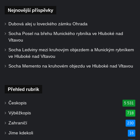
Němcové v Duchcově
Nejnovější příspěvky
Památník Johanna Wolfganga Goetha u
polikliniky v Nejdku
Dubová alej u loveckého zámku Ohrada
Socha svatého Salvátora před kostelem
Socha Posel na břehu Munického rybníka ve Hluboké nad
Vltavou
svatých Petra a Pavla v Jeníkově
Socha Ledviny mezi kruhovým objezdem a Munickým rybníkem
Socha svatého Pavla před kostelem
ve Hluboké nad Vltavou
svatých Petra a Pavla v Jeníkově
Socha Memento na kruhovém objezdu ve Hluboké nad Vltavou
Socha svatého Petra před kostelem svatých
Petra a Pavla v Jeníkově
Socha svatého Jana Nepomuckého před
Přehled rubrik
kostelem svatých Petra a Pavla v Jeníkově
Českopis
5 531
Obrázek Ježíš jako Dobrý pastýř u studánky
Pod obrázkem na Kamenné cestě pod
Výběžkopis
718
Plešným
Zahraničí
230
Olžin pád
Jíme kdekoli
16
Socha svatého Rocha na schodišti ke