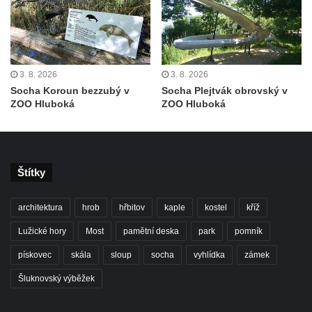
Duchcově
Socha svatého Václava u kostela
Zvěstování Panny Marie v Duchcově
Socha svatého Prokopa u kostela
3. 8. 2026
3. 8. 2026
Zvěstování Panny Marie v Duchcově
Socha Koroun bezzubý v
Socha Plejtvák obrovský v
ZOO Hluboká
ZOO Hluboká
Socha Hoch vytahující si trn z paty v Knížecí
zahradě v zámeckém parku v Duchcově
Socha Niké v Knížecí zahradě v zámeckém
parku v Duchcově
Štítky
Socha Walthera von der Vogelweide v
Duchcově
architektura
hrob
hřbitov
kaple
kostel
kříž
Busta Bedřicha Smetany v sadech B.
Lužické hory
Most
pamětní deska
park
pomník
Smetany v Duchcově
pískovec
skála
sloup
socha
vyhlídka
zámek
Busta Ludwiga van Beethovena v sadech
Šluknovský výběžek
B. Smetany v Duchcově
Pomník neznámého účelu v sadech Boženy